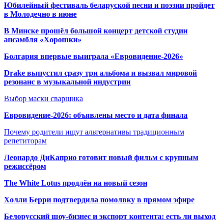
Юбилейный фестиваль беларуской песни и поэзии пройдет
в Молодечно в июне
В Минске прошёл большой концерт детской студии
ансамбля «Хорошки»
Болгария впервые выиграла «Евровидение-2026»
Drake выпустил сразу три альбома и вызвал мировой
резонанс в музыкальной индустрии
Выбор маски сварщика
Евровидение-2026: объявлены место и дата финала
Почему родители ищут альтернативы традиционным
репетиторам
Леонардо ДиКаприо готовит новый фильм с крупным
режиссёром
The White Lotus продлён на новый сезон
Холли Берри подтвердила помолвк
у в прямом эфире
Белорусский шоу-бизнес и экспорт контента: есть ли выход