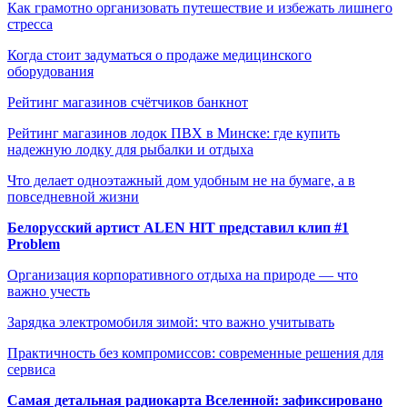
Как грамотно организовать путешествие и избежать лишнего
стресса
Когда стоит задуматься о продаже медицинского
оборудования
Рейтинг магазинов счётчиков банкнот
Рейтинг магазинов лодок ПВХ в Минске: где купить
надежную лодку для рыбалки и отдыха
Что делает одноэтажный дом удобным не на бумаге, а в
повседневной жизни
Белорусский артист ALEN HIT представил клип #1
Problem
Организация корпоративного отдыха на природе — что
важно учесть
Зарядка электромобиля зимой: что важно учитывать
Практичность без компромиссов: современные решения для
сервиса
Самая детальная радиокарта Вселенной: зафиксировано