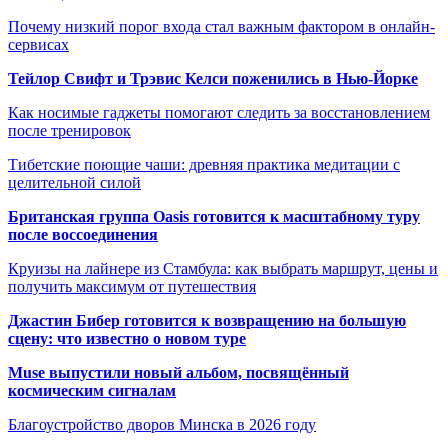
Почему низкий порог входа стал важным фактором в онлайн-
сервисах
Тейлор Свифт и Трэвис Келси поженились в Нью-Йорке
Как носимые гаджеты помогают следить за восстановлением
после тренировок
Тибетские поющие чаши: древняя практика медитации с
целительной силой
Британская группа Oasis готовится к масштабному туру
после воссоединения
Круизы на лайнере из Стамбула: как выбрать маршрут, цены и
получить максимум от путешествия
Джастин Бибер готовится к возвращению на большую
сцену: что известно о новом туре
Muse выпустили новый альбом, посвящённый
космическим сигналам
Благоустройство дворов Минска в 2026 году