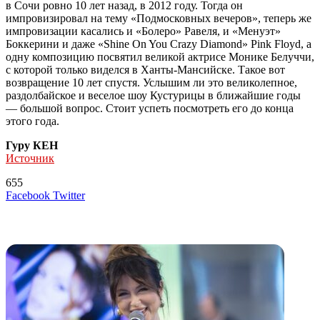
в Сочи ровно 10 лет назад, в 2012 году. Тогда он
импровизировал на тему «Подмосковных вечеров», теперь же
импровизации касались и «Болеро» Равеля, и «Менуэт»
Боккерини и даже «Shine On You Crazy Diamond» Pink Floyd, а
одну композицию посвятил великой актрисе Монике Белуччи,
с которой только виделся в Ханты-Мансийске. Такое вот
возвращение 10 лет спустя. Услышим ли это великолепное,
раздолбайское и веселое шоу Кустурицы в ближайшие годы
— большой вопрос. Стоит успеть посмотреть его до конца
этого года.
Гуру КЕН
Источник
655
LinkedIn
Tumblr
Reddit
Вконтакте
Одноклассники
Skype
Messenger
Messenger
WhatsApp
Telegram
Viber
Line
Поделиться
Печатать
Facebook
Twitter
через
электронную
Похожие радио
почту