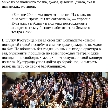
микс из балканского фолка, джаза, фьюжна, джаза, ска и
цыганских мотивов.
«Больше 20 лет мы поем эти песни. Их мало, но
они очень яркие, вы же согласны?», — спросил
Кустурица публику и получил восторженные
аплодисменты у битком набитого зала Зимнего
театра Сочи.
В шутку Кустурица назвал свой хит Comandante «самой
последней новой песней» и спел ее даже дважды, с выходом
на бис. Не обошлось без традиционных выходов оркестра в
зал, музыканты прошлись по всем проходам театра и даже
посидели на свободных местах — «послушали свой концерт
из зала». Кустурица успел дойти до барабанов, и сыграть
разок на пару со своим барабанщиком.