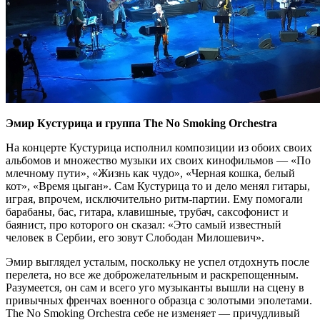
Эмир Кустурица и группа The No Smoking Orchestra
На концерте Кустурица исполнил композиции из обоих своих
альбомов и множество музыки их своих кинофильмов — «По
млечному пути», «Жизнь как чудо», «Черная кошка, белый
кот», «Время цыган». Сам Кустурица то и дело менял гитары,
играя, впрочем, исключительно ритм-партии. Ему помогали
барабаны, бас, гитара, клавишные, трубач, саксофонист и
баянист, про которого он сказал: «Это самый известный
человек в Сербии, его зовут Слободан Милошевич».
Эмир выглядел усталым, поскольку не успел отдохнуть после
перелета, но все же доброжелательным и раскрепощенным.
Разумеется, он сам и всего уго музыканты вышли на сцену в
привычных френчах военного образца с золотыми эполетами.
The No Smoking Orchestra себе не изменяет — причудливый