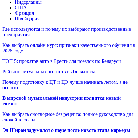
Нидерланды
США
Франция
Швейцария
Где используются и почему их выбирают производственные
предприятия
Как выбрать онлайн-курс: признаки качественного обучения в
2026 году
ТОП 5: прокатов авто в Бресте для поездок по Беларуси
Рейтинг ритуальных агентств в Дзержинске
Почему подготовку к ЦТ и ЦЭ лучше начинать летом, а не
осенью
В мировой музыкальной индустрии появится новый
гигант
Как выбрать снотворное без рецепта: полное руководство для
спокойного сна
Эд Ширан задумался о паузе после нового этапа карьеры