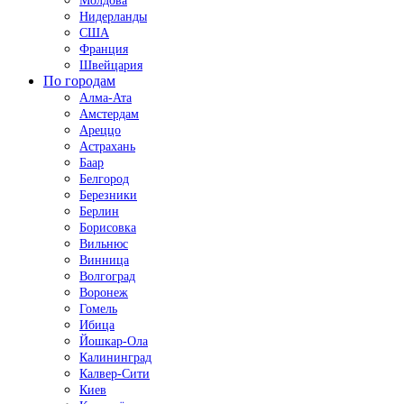
Молдова
Нидерланды
США
Франция
Швейцария
По городам
Алма-Ата
Амстердам
Ареццо
Астрахань
Баар
Белгород
Березники
Берлин
Борисовка
Вильнюс
Винница
Волгоград
Воронеж
Гомель
Ибица
Йошкар-Ола
Калининград
Калвер-Сити
Киев