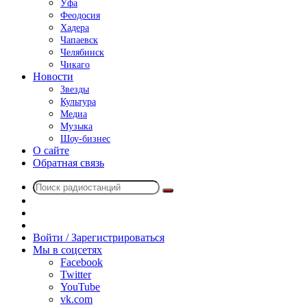
Уфа
Феодосия
Хадера
Чапаевск
Челябинск
Чикаго
Новости
Звезды
Культура
Медиа
Музыка
Шоу-бизнес
О сайте
Обратная связь
Поиск
Switch
радиостанций
skin
Sidebar
Случайное
радио
Войти / Зарегистрироваться
Мы в соцсетях
Facebook
Twitter
YouTube
vk.com