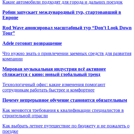
Какие автомобили подходят для города и дальних поездок
Робин запускает международный тур, стартовавший в
Европе
Rod Wave анонсировал масштабный тур “Don’t Look Down
Tour”
Adele готовит возвращение
Что нужно знать о привлечении заемных средств для развития
компании
Мировая музыкальная индустрия всё активнее
сближается с кино: новый глобальный тренд
Технологичный офис: какие изменения помогают
сотрудникам работать быстрее и комфортнее
Почему непрерывное обучение становится обязательным
Как меняются требования к квалификации специалистов в
строительной отрасли
Как выбрать летнее путешествие по бюджету и не пожалеть о
поездке