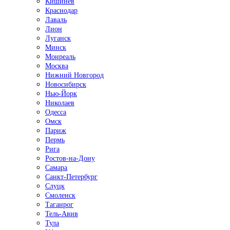
Кишинёв
Краснодар
Лаваль
Лион
Луганск
Минск
Монреаль
Москва
Нижний Новгород
Новосибирск
Нью-Йорк
Николаев
Одесса
Омск
Париж
Пермь
Рига
Ростов-на-Дону
Самара
Санкт-Петербург
Слуцк
Смоленск
Таганрог
Тель-Авив
Тула