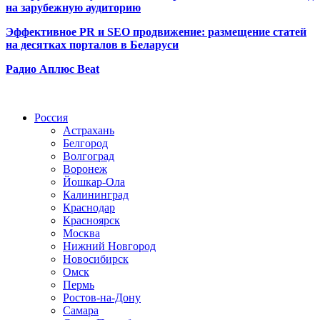
на зарубежную аудиторию
Эффективное PR и SEO продвижение:
размещение статей
на десятках порталов в Беларуси
Радио Аплюс Beat
Радио по странам
Россия
Астрахань
Белгород
Волгоград
Воронеж
Йошкар-Ола
Калининград
Краснодар
Красноярск
Москва
Нижний Новгород
Новосибирск
Омск
Пермь
Ростов-на-Дону
Самара