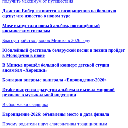
получить максимум от путешествия
Джастин Бибер готовится к возвращению на большую
сцену: что известно о новом туре
Muse выпустили новый альбом, посвящённый
космическим сигналам
Благоустройство дворов Минска в 2026 году
Юбилейный фестиваль беларуской песни и поэзии пройдет
в Молодечно в июне
В Минске прошёл большой концерт детской студии
ансамбля «Хорошки»
Болгария впервые выиграла «Евровидение-2026»
Drake выпустил сразу три альбома и вызвал мировой
резонанс в музыкальной индустрии
Выбор маски сварщика
Евровидение-2026: объявлены место и дата финала
Почему родители ищут альтернативы традиционным