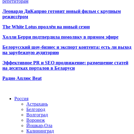
репетиторам
Леонардо ДиКаприо готовит новый фильм с крупным
режиссёром
The White Lotus продлён на новый сезон
Холли Берри подтвердила помолвк
у в прямом эфире
Белорусский шоу-бизнес и экспорт контента: есть ли выход
на зарубежную аудиторию
Эффективное PR и SEO продвижение:
размещение статей
на десятках порталов в Беларуси
Радио Аплюс Beat
Радио по странам
Россия
Астрахань
Белгород
Волгоград
Воронеж
Йошкар-Ола
Калининград