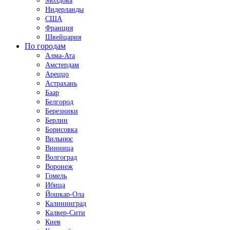
Молдова
Нидерланды
США
Франция
Швейцария
По городам
Алма-Ата
Амстердам
Ареццо
Астрахань
Баар
Белгород
Березники
Берлин
Борисовка
Вильнюс
Винница
Волгоград
Воронеж
Гомель
Ибица
Йошкар-Ола
Калининград
Калвер-Сити
Киев