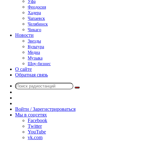
Уфа
Феодосия
Хадера
Чапаевск
Челябинск
Чикаго
Новости
Звезды
Культура
Медиа
Музыка
Шоу-бизнес
О сайте
Обратная связь
Поиск
Switch
радиостанций
skin
Sidebar
Случайное
радио
Войти / Зарегистрироваться
Мы в соцсетях
Facebook
Twitter
YouTube
vk.com