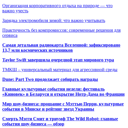
Организация корпоративного отдыха на природе — что
важно учесть
Зарядка электромобиля зимой: что важно учитывать
Практичность без компромиссов: современные решения для
сервиса
Самая детальная радиокарта Вселенной: зафиксировано
13,7 млн космических источников
Taylor Swift завершила очередной этап мирового тура
ТМКЩ – универсальный материал для агрессивной среды
Dune: Part Two продолжает собирать награды
Главные культурные события недели: фестиваль
«Киновек» в Беларуси и открытие Нотр-Дама во Франции
Мир шоу-бизнеса: прощание с Мэттью Перри, культурные
события в Минске и рейтинг звезд Украины
Смерть Мэгги Смит и триумф The Wild Robot: главные
события шоу-бизнеса — обзор