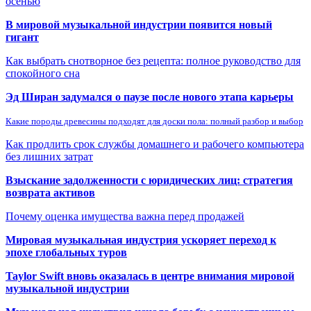
осенью
В мировой музыкальной индустрии появится новый
гигант
Как выбрать снотворное без рецепта: полное руководство для
спокойного сна
Эд Ширан задумался о паузе после нового этапа карьеры
Какие породы древесины подходят для доски пола: полный разбор и выбор
Как продлить срок службы домашнего и рабочего компьютера
без лишних затрат
Взыскание задолженности с юридических лиц: стратегия
возврата активов
Почему оценка имущества важна перед продажей
Мировая музыкальная индустрия ускоряет переход к
эпохе глобальных туров
Taylor Swift вновь оказалась в центре внимания мировой
музыкальной индустрии