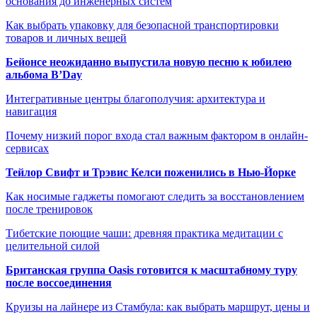
основания до инженерных систем
Как выбрать упаковку для безопасной транспортировки
товаров и личных вещей
Бейонсе неожиданно выпустила новую песню к юбилею
альбома B’Day
Интегративные центры благополучия: архитектура и
навигация
Почему низкий порог входа стал важным фактором в онлайн-
сервисах
Тейлор Свифт и Трэвис Келси поженились в Нью-Йорке
Как носимые гаджеты помогают следить за восстановлением
после тренировок
Тибетские поющие чаши: древняя практика медитации с
целительной силой
Британская группа Oasis готовится к масштабному туру
после воссоединения
Круизы на лайнере из Стамбула: как выбрать маршрут, цены и