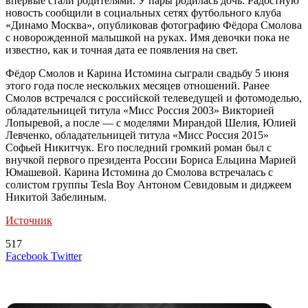
впервые стали родителями. У пары родилась дочь. Радостную
новость сообщили в социальных сетях футбольного клуба
«Динамо Москва», опубликовав фотографию Фёдора Смолова
с новорожденной малышкой на руках. Имя девочки пока не
известно, как и точная дата ее появления на свет.
Фёдор Смолов и Карина Истомина сыграли свадьбу 5 июня
этого года после нескольких месяцев отношений. Ранее
Смолов встречался с российской телеведущей и фотомоделью,
обладательницей титула «Мисс Россия 2003» Викторией
Лопыревой, а после — с моделями Мирандой Шелия, Юлией
Левченко, обладательницей титула «Мисс Россия 2015»
Софьей Никитчук. Его последний громкий роман был с
внучкой первого президента России Бориса Ельцина Марией
Юмашевой. Карина Истомина до Смолова встречалась с
солистом группы Tesla Boy Антоном Севидовым и диджеем
Никитой Забелиным.
Источник
517
LinkedIn
Tumblr
Reddit
Вконтакте
Одноклассники
Skype
Messenger
Messenger
WhatsApp
Telegram
Viber
Line
Поделиться
Печатать
Facebook
Twitter
через
электронную
Похожие радио
почту