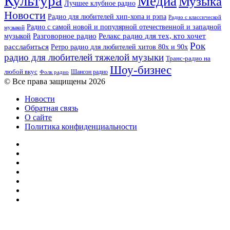
Культура
Медиа
Музыка
Лучшее клубное радио
Новости
Радио для любителей хип-хопа и рэпа
Радио с классической
Радио с самой новой и популярной отечественной и западной
музыкой
музыкой
Разговорное радио
Релакс радио для тех, кто хочет
Рок
расслабиться
Ретро радио для любителей хитов 80х и 90х
радио для любителей тяжелой музыки
Транс-радио на
Шоу-бизнес
любой вкус
Шансон радио
Фолк радио
© Все права защищены 2026
Новости
Обратная связь
О сайте
Политика конфиденциальности
Facebook
Twitter
YouTube
vk.com
Одноклассники
Telegram
RSS
Кнопка
«Наверх»