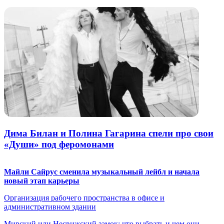
Дима Билан и Полина Гагарина спели про свои
«Души» под феромонами
Майли Сайрус сменила музыкальный лейбл и начала
новый этап карьеры
Организация рабочего пространства в офисе и
административном здании
Мирский или Несвижский замок: что выбрать и чем они