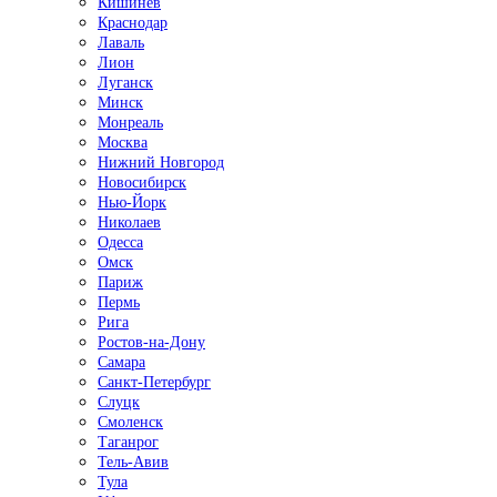
Кишинёв
Краснодар
Лаваль
Лион
Луганск
Минск
Монреаль
Москва
Нижний Новгород
Новосибирск
Нью-Йорк
Николаев
Одесса
Омск
Париж
Пермь
Рига
Ростов-на-Дону
Самара
Санкт-Петербург
Слуцк
Смоленск
Таганрог
Тель-Авив
Тула