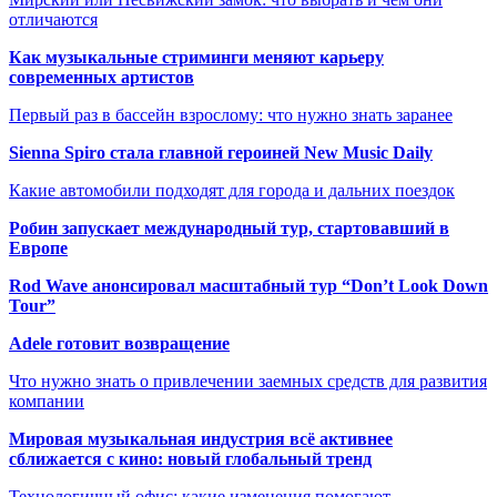
отличаются
Как музыкальные стриминги меняют карьеру
современных артистов
Первый раз в бассейн взрослому: что нужно знать заранее
Sienna Spiro стала главной героиней New Music Daily
Какие автомобили подходят для города и дальних поездок
Робин запускает международный тур, стартовавший в
Европе
Rod Wave анонсировал масштабный тур “Don’t Look Down
Tour”
Adele готовит возвращение
Что нужно знать о привлечении заемных средств для развития
компании
Мировая музыкальная индустрия всё активнее
сближается с кино: новый глобальный тренд
Технологичный офис: какие изменения помогают