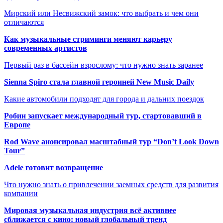
Мирский или Несвижский замок: что выбрать и чем они
отличаются
Как музыкальные стриминги меняют карьеру
современных артистов
Первый раз в бассейн взрослому: что нужно знать заранее
Sienna Spiro стала главной героиней New Music Daily
Какие автомобили подходят для города и дальних поездок
Робин запускает международный тур, стартовавший в
Европе
Rod Wave анонсировал масштабный тур “Don’t Look Down
Tour”
Adele готовит возвращение
Что нужно знать о привлечении заемных средств для развития
компании
Мировая музыкальная индустрия всё активнее
сближается с кино: новый глобальный тренд