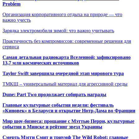
Problem
Организация корпоративного отдыха на природе — что
важно учесть
Зарядка электромобиля зимой: что важно учитывать
Практичность без компромиссов: современные решения для
сервиса
Самая детальная радиокарта Вселенной: зафиксировано
13,7 млн космических источников
Taylor Swift завершила очередной этап мирового тура
ТМКЩ – универсальный материал для агрессивной среды
Dune: Part Two продолжает собирать награды
Главные культурные события недели: фестиваль
«Киновек» в Беларуси и открытие Нотр-Дама во Франции
Мир шоу-бизнеса: прощание с Мэттью Перри, культурные
события в Минске и рейтинг звезд Украины
Смерть Мэгги Смит и триумф The Wild Robot: главные