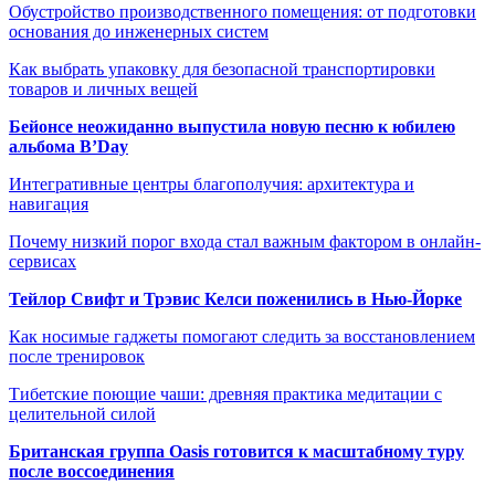
Обустройство производственного помещения: от подготовки
основания до инженерных систем
Как выбрать упаковку для безопасной транспортировки
товаров и личных вещей
Бейонсе неожиданно выпустила новую песню к юбилею
альбома B’Day
Интегративные центры благополучия: архитектура и
навигация
Почему низкий порог входа стал важным фактором в онлайн-
сервисах
Тейлор Свифт и Трэвис Келси поженились в Нью-Йорке
Как носимые гаджеты помогают следить за восстановлением
после тренировок
Тибетские поющие чаши: древняя практика медитации с
целительной силой
Британская группа Oasis готовится к масштабному туру
после воссоединения