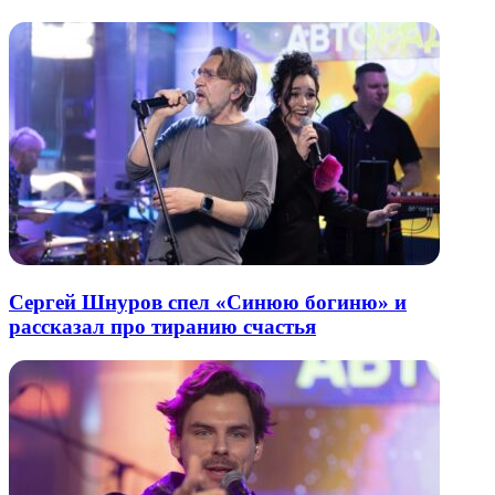
почту
Сергей Шнуров спел «Синюю богиню» и
рассказал про тиранию счастья