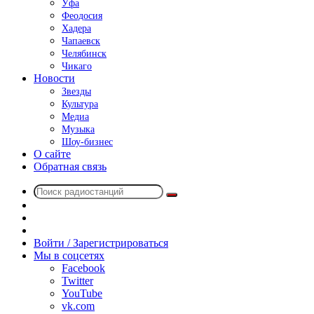
Уфа
Феодосия
Хадера
Чапаевск
Челябинск
Чикаго
Новости
Звезды
Культура
Медиа
Музыка
Шоу-бизнес
О сайте
Обратная связь
Поиск
Switch
радиостанций
skin
Sidebar
Случайное
радио
Войти / Зарегистрироваться
Мы в соцсетях
Facebook
Twitter
YouTube
vk.com