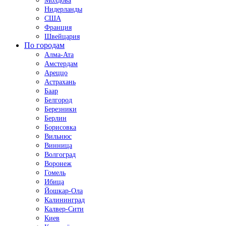
Молдова
Нидерланды
США
Франция
Швейцария
По городам
Алма-Ата
Амстердам
Ареццо
Астрахань
Баар
Белгород
Березники
Берлин
Борисовка
Вильнюс
Винница
Волгоград
Воронеж
Гомель
Ибица
Йошкар-Ола
Калининград
Калвер-Сити
Киев