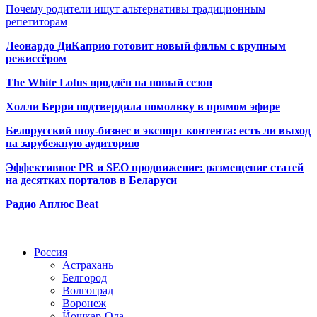
Почему родители ищут альтернативы традиционным
репетиторам
Леонардо ДиКаприо готовит новый фильм с крупным
режиссёром
The White Lotus продлён на новый сезон
Холли Берри подтвердила помолвк
у в прямом эфире
Белорусский шоу-бизнес и экспорт контента: есть ли выход
на зарубежную аудиторию
Эффективное PR и SEO продвижение:
размещение статей
на десятках порталов в Беларуси
Радио Аплюс Beat
Радио по странам
Россия
Астрахань
Белгород
Волгоград
Воронеж
Йошкар-Ола