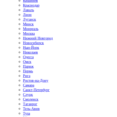
Кишинёв
Краснодар
Лаваль
Лион
Луганск
Минск
Монреаль
Москва
Нижний Новгород
Новосибирск
Нью-Йорк
Николаев
Одесса
Омск
Париж
Пермь
Рига
Ростов-на-Дону
Самара
Санкт-Петербург
Слуцк
Смоленск
Таганрог
Тель-Авив
Тула