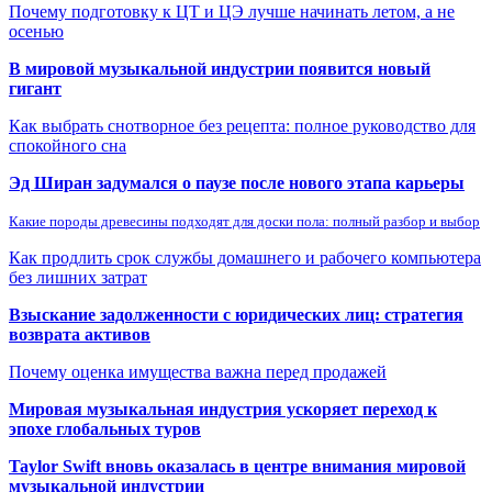
Почему подготовку к ЦТ и ЦЭ лучше начинать летом, а не
осенью
В мировой музыкальной индустрии появится новый
гигант
Как выбрать снотворное без рецепта: полное руководство для
спокойного сна
Эд Ширан задумался о паузе после нового этапа карьеры
Какие породы древесины подходят для доски пола: полный разбор и выбор
Как продлить срок службы домашнего и рабочего компьютера
без лишних затрат
Взыскание задолженности с юридических лиц: стратегия
возврата активов
Почему оценка имущества важна перед продажей
Мировая музыкальная индустрия ускоряет переход к
эпохе глобальных туров
Taylor Swift вновь оказалась в центре внимания мировой
музыкальной индустрии