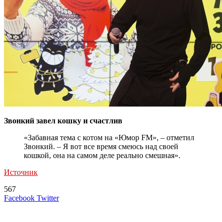
Звонкий завел кошку и счастлив
«Забавная тема с котом на «Юмор FM», – отметил
Звонкий. – Я вот все время смеюсь над своей
кошкой, она на самом деле реально смешная».
Источник
567
LinkedIn
Tumblr
Reddit
Вконтакте
Одноклассники
Skype
Messenger
Messenger
WhatsApp
Telegram
Viber
Line
Поделиться
Печатать
Facebook
Twitter
через
электронную
Похожие радио