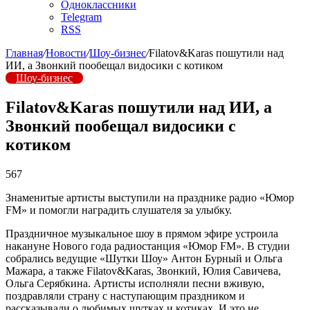
Одноклассники
Telegram
RSS
Главная
/
Новости
/
Шоу-бизнес
/
Filatov&Karas пошутили над
ИИ, а Звонкий пообещал видосики с котиком
Шоу-бизнес
Filatov&Karas пошутили над ИИ, а
Звонкий пообещал видосики с
котиком
567
Знаменитые артисты выступили на празднике радио «Юмор
FM» и помогли наградить слушателя за улыбку.
Праздничное музыкальное шоу в прямом эфире устроила
накануне Нового года радиостанция «Юмор FM». В студии
собрались ведущие «Шутки Шоу» Антон Бурный и Ольга
Мажара, а также Filatov&Karas, Звонкий, Юлия Савичева,
Ольга Серябкина. Артисты исполняли песни вживую,
поздравляли страну с наступающим праздником и
рассказывали о любимых шутках и котиках. И это не