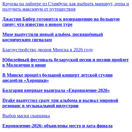
Круизы на лайнере из Стамбула: как выбрать маршрут, цены и
получить максимум от путешествия
Джастин Бибер готовится к возвращению на большую
сцену: что известно о новом туре
Muse выпустили новый альбом, посвящённый
космическим сигналам
Благоустройство дворов Минска в 2026 году
Юбилейный фестиваль беларуской песни и поэзии пройдет
в Молодечно в июне
В Минске прошёл большой концерт детской студии
ансамбля «Хорошки»
Болгария впервые выиграла «Евровидение-2026»
Drake выпустил сразу три альбома и вызвал мировой
резонанс в музыкальной индустрии
Выбор маски сварщика
Евровидение-2026: объявлены место и дата финала