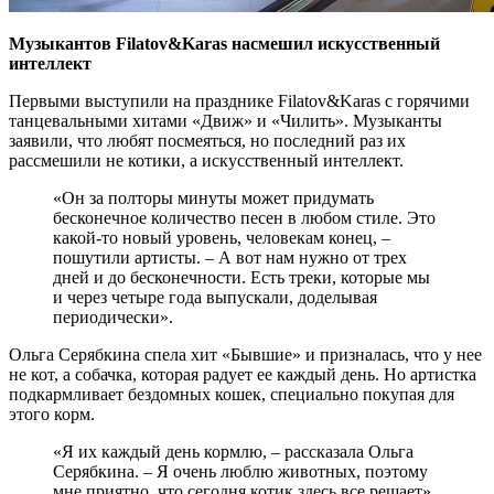
Музыкантов Filatov&Karas насмешил искусственный
интеллект
Первыми выступили на празднике Filatov&Karas с горячими
танцевальными хитами «Движ» и «Чилить». Музыканты
заявили, что любят посмеяться, но последний раз их
рассмешили не котики, а искусственный интеллект.
«Он за полторы минуты может придумать
бесконечное количество песен в любом стиле. Это
какой-то новый уровень, человекам конец, –
пошутили артисты. – А вот нам нужно от трех
дней и до бесконечности. Есть треки, которые мы
и через четыре года выпускали, доделывая
периодически».
Ольга Серябкина спела хит «Бывшие» и призналась, что у нее
не кот, а собачка, которая радует ее каждый день. Но артистка
подкармливает бездомных кошек, специально покупая для
этого корм.
«Я их каждый день кормлю, – рассказала Ольга
Серябкина. – Я очень люблю животных, поэтому
мне приятно, что сегодня котик здесь все решает».