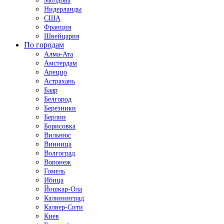
Молдова
Нидерланды
США
Франция
Швейцария
По городам
Алма-Ата
Амстердам
Ареццо
Астрахань
Баар
Белгород
Березники
Берлин
Борисовка
Вильнюс
Винница
Волгоград
Воронеж
Гомель
Ибица
Йошкар-Ола
Калининград
Калвер-Сити
Киев