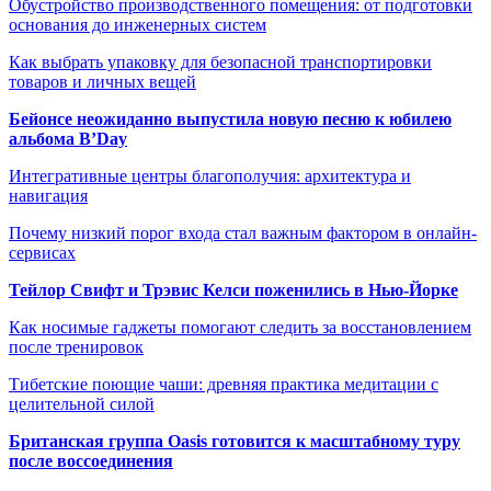
Обустройство производственного помещения: от подготовки
основания до инженерных систем
Как выбрать упаковку для безопасной транспортировки
товаров и личных вещей
Бейонсе неожиданно выпустила новую песню к юбилею
альбома B’Day
Интегративные центры благополучия: архитектура и
навигация
Почему низкий порог входа стал важным фактором в онлайн-
сервисах
Тейлор Свифт и Трэвис Келси поженились в Нью-Йорке
Как носимые гаджеты помогают следить за восстановлением
после тренировок
Тибетские поющие чаши: древняя практика медитации с
целительной силой
Британская группа Oasis готовится к масштабному туру
после воссоединения