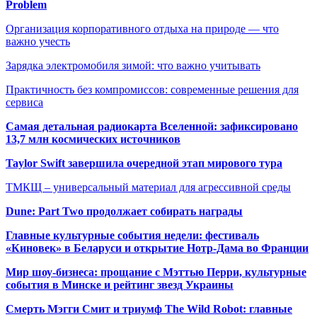
Problem
Организация корпоративного отдыха на природе — что
важно учесть
Зарядка электромобиля зимой: что важно учитывать
Практичность без компромиссов: современные решения для
сервиса
Самая детальная радиокарта Вселенной: зафиксировано
13,7 млн космических источников
Taylor Swift завершила очередной этап мирового тура
ТМКЩ – универсальный материал для агрессивной среды
Dune: Part Two продолжает собирать награды
Главные культурные события недели: фестиваль
«Киновек» в Беларуси и открытие Нотр-Дама во Франции
Мир шоу-бизнеса: прощание с Мэттью Перри, культурные
события в Минске и рейтинг звезд Украины
Смерть Мэгги Смит и триумф The Wild Robot: главные