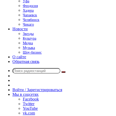
Уфа
Феодосия
Хадера
Чапаевск
Челябинск
Чикаго
Новости
Звезды
Культура
Медиа
Музыка
Шоу-бизнес
О сайте
Обратная связь
Поиск
Switch
радиостанций
skin
Sidebar
Случайное
радио
Войти / Зарегистрироваться
Мы в соцсетях
Facebook
Twitter
YouTube
vk.com