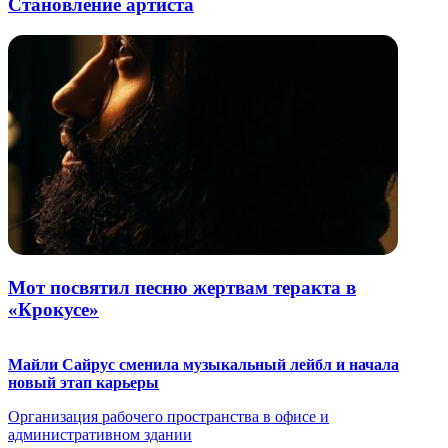
Становление артиста
Мот посвятил песню жертвам теракта в
«Крокусе»
Майли Сайрус сменила музыкальный лейбл и начала
новый этап карьеры
Организация рабочего пространства в офисе и
административном здании