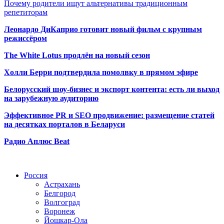
Почему родители ищут альтернативы традиционным
репетиторам
Леонардо ДиКаприо готовит новый фильм с крупным
режиссёром
The White Lotus продлён на новый сезон
Холли Берри подтвердила помолвк
у в прямом эфире
Белорусский шоу-бизнес и экспорт контента: есть ли выход
на зарубежную аудиторию
Эффективное PR и SEO продвижение:
размещение статей
на десятках порталов в Беларуси
Радио Аплюс Beat
Радио по странам
Россия
Астрахань
Белгород
Волгоград
Воронеж
Йошкар-Ола