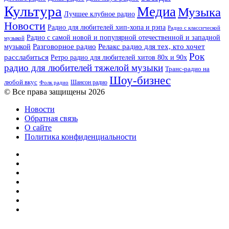
Культура
Медиа
Музыка
Лучшее клубное радио
Новости
Радио для любителей хип-хопа и рэпа
Радио с классической
Радио с самой новой и популярной отечественной и западной
музыкой
музыкой
Разговорное радио
Релакс радио для тех, кто хочет
Рок
расслабиться
Ретро радио для любителей хитов 80х и 90х
радио для любителей тяжелой музыки
Транс-радио на
Шоу-бизнес
любой вкус
Шансон радио
Фолк радио
© Все права защищены 2026
Новости
Обратная связь
О сайте
Политика конфиденциальности
Facebook
Twitter
YouTube
vk.com
Одноклассники
Telegram
RSS
Кнопка