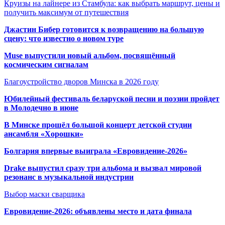
Круизы на лайнере из Стамбула: как выбрать маршрут, цены и
получить максимум от путешествия
Джастин Бибер готовится к возвращению на большую
сцену: что известно о новом туре
Muse выпустили новый альбом, посвящённый
космическим сигналам
Благоустройство дворов Минска в 2026 году
Юбилейный фестиваль беларуской песни и поэзии пройдет
в Молодечно в июне
В Минске прошёл большой концерт детской студии
ансамбля «Хорошки»
Болгария впервые выиграла «Евровидение-2026»
Drake выпустил сразу три альбома и вызвал мировой
резонанс в музыкальной индустрии
Выбор маски сварщика
Евровидение-2026: объявлены место и дата финала