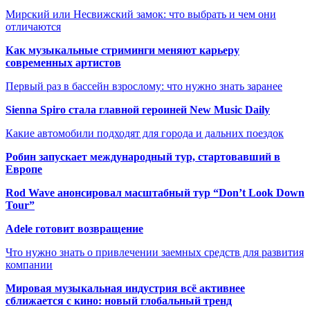
Мирский или Несвижский замок: что выбрать и чем они
отличаются
Как музыкальные стриминги меняют карьеру
современных артистов
Первый раз в бассейн взрослому: что нужно знать заранее
Sienna Spiro стала главной героиней New Music Daily
Какие автомобили подходят для города и дальних поездок
Робин запускает международный тур, стартовавший в
Европе
Rod Wave анонсировал масштабный тур “Don’t Look Down
Tour”
Adele готовит возвращение
Что нужно знать о привлечении заемных средств для развития
компании
Мировая музыкальная индустрия всё активнее
сближается с кино: новый глобальный тренд