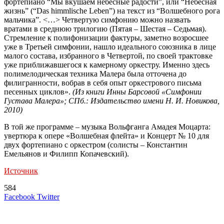
фортепиано “Мы вкушаем небесные радости”, или “Небесная
жизнь” (“Das himmlische Leben”) на текст из “Волшебного рога
мальчика”. <…> Четвертую симфонию можно назвать
вратами в среднюю трилогию (Пятая – Шестая – Седьмая).
Стремление к полифонизации фактуры, заметно возросшее
уже в Третьей симфонии, нашло идеального союзника в лице
малого состава, избранного в Четвертой, по своей трактовке
уже приближавшегося к камерному оркестру. Именно здесь
полимелодическая техника Малера была отточена до
филигранности, вобрав в себя опыт оркестрового письма
песенных циклов».
(Из книги Инны Барсовой «Симфонии
Густава Малера»; СПб.: Издательство имени Н. И. Новикова,
2010)
В той же программе – музыка Вольфганга Амадея Моцарта:
увертюра к опере «Волшебная флейта» и Концерт № 10 для
двух фортепиано с оркестром (солисты – Константин
Емельянов и Филипп Копачевский).
Источник
584
LinkedIn
Tumblr
Reddit
Вконтакте
Одноклассники
Skype
Messenger
Messenger
WhatsApp
Telegram
Viber
Line
Поделиться
Печатать
Facebook
Twitter
через
электронную
Похожие радио
почту