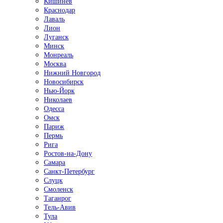
Кишинёв
Краснодар
Лаваль
Лион
Луганск
Минск
Монреаль
Москва
Нижний Новгород
Новосибирск
Нью-Йорк
Николаев
Одесса
Омск
Париж
Пермь
Рига
Ростов-на-Дону
Самара
Санкт-Петербург
Слуцк
Смоленск
Таганрог
Тель-Авив
Тула