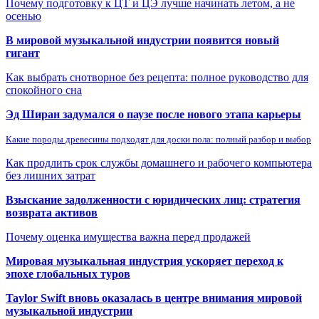
Почему подготовку к ЦТ и ЦЭ лучше начинать летом, а не
осенью
В мировой музыкальной индустрии появится новый
гигант
Как выбрать снотворное без рецепта: полное руководство для
спокойного сна
Эд Ширан задумался о паузе после нового этапа карьеры
Какие породы древесины подходят для доски пола: полный разбор и выбор
Как продлить срок службы домашнего и рабочего компьютера
без лишних затрат
Взыскание задолженности с юридических лиц: стратегия
возврата активов
Почему оценка имущества важна перед продажей
Мировая музыкальная индустрия ускоряет переход к
эпохе глобальных туров
Taylor Swift вновь оказалась в центре внимания мировой
музыкальной индустрии