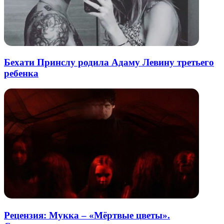
Бехати Принслу родила Адаму Левину третьего
ребенка
Рецензия: Мукка – «Мёртвые цветы».