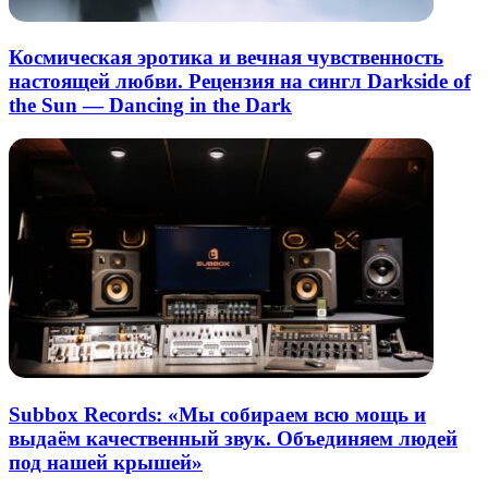
Космическая эротика и вечная чувственность
настоящей любви. Рецензия на сингл Darkside of
the Sun — Dancing in the Dark
Subbox Records: «Мы собираем всю мощь и
выдаём качественный звук. Объединяем людей
под нашей крышей»