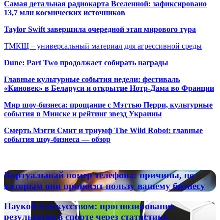
Самая детальная радиокарта Вселенной: зафиксировано
13,7 млн космических источников
Taylor Swift завершила очередной этап мирового тура
ТМКЩ – универсальный материал для агрессивной среды
Dune: Part Two продолжает собирать награды
Главные культурные события недели: фестиваль
«Киновек» в Беларуси и открытие Нотр-Дама во Франции
Мир шоу-бизнеса: прощание с Мэттью Перри, культурные
события в Минске и рейтинг звезд Украины
Смерть Мэгги Смит и триумф The Wild Robot: главные
события шоу-бизнеса — обзор
Популярные радиостанции
Виртуальный
Виртуальный номер телефона: причины, по
номер
которым они приносят пользу вашему бизнесу
телефона:
причины,
Наукой
Наукой и искусством: прогнозирование
по
и
результатов в спорте через статистику,
которым