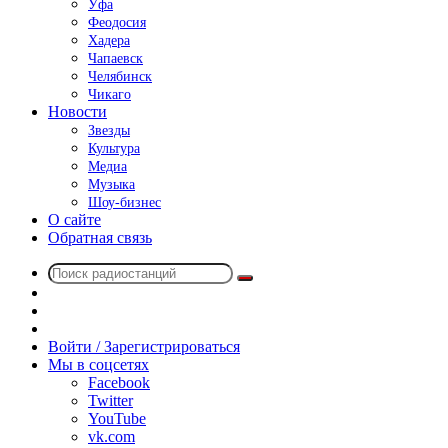
Уфа
Феодосия
Хадера
Чапаевск
Челябинск
Чикаго
Новости
Звезды
Культура
Медиа
Музыка
Шоу-бизнес
О сайте
Обратная связь
Поиск
Switch
радиостанций
skin
Sidebar
Случайное
радио
Войти / Зарегистрироваться
Мы в соцсетях
Facebook
Twitter
YouTube
vk.com