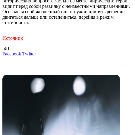
риторических вопросов. Застыв на месте, лирический герой
видит перед собой развилку с неизвестными направлениями.
Осознавая свой жизненный опыт, нужно принять решение —
двигаться дальше или остепениться, перейдя в режим
статичности.
Источник
561
LinkedIn
Tumblr
Reddit
Вконтакте
Одноклассники
Skype
Messenger
Messenger
WhatsApp
Telegram
Viber
Line
Поделиться
Печатать
Facebook
Twitter
через
электронную
Похожие радио
почту