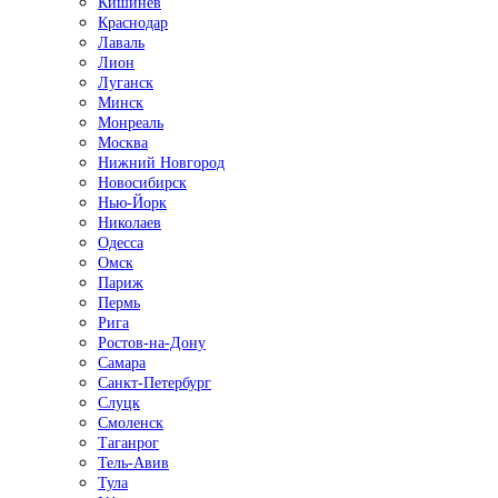
Кишинёв
Краснодар
Лаваль
Лион
Луганск
Минск
Монреаль
Москва
Нижний Новгород
Новосибирск
Нью-Йорк
Николаев
Одесса
Омск
Париж
Пермь
Рига
Ростов-на-Дону
Самара
Санкт-Петербург
Слуцк
Смоленск
Таганрог
Тель-Авив
Тула