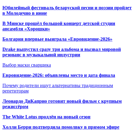
Юбилейный фестиваль беларуской песни и поэзии пройдет
в Молодечно в июне
В Минске прошёл большой концерт детской студии
ансамбля «Хорошки»
Болгария впервые выиграла «Евровидение-2026»
Drake выпустил сразу три альбома и вызвал мировой
резонанс в музыкальной индустрии
Выбор маски сварщика
Евровидение-2026: объявлены место и дата финала
Почему родители ищут альтернативы традиционным
репетиторам
Леонардо ДиКаприо готовит новый фильм с крупным
режиссёром
The White Lotus продлён на новый сезон
Холли Берри подтвердила помолвк
у в прямом эфире