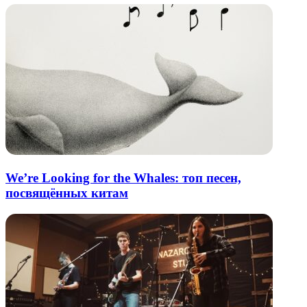
We’re Looking for the Whales: топ песен,
посвящённых китам