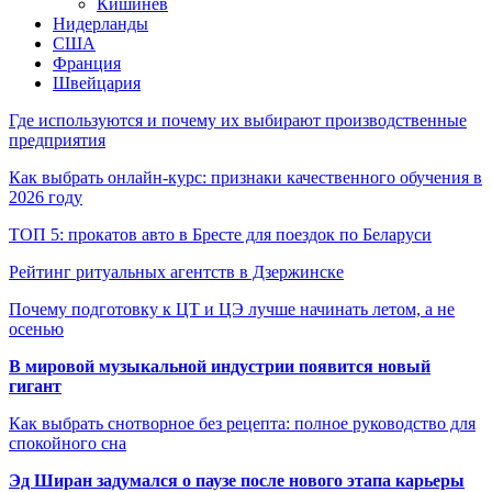
Кишинёв
Нидерланды
США
Франция
Швейцария
Где используются и почему их выбирают производственные
предприятия
Как выбрать онлайн-курс: признаки качественного обучения в
2026 году
ТОП 5: прокатов авто в Бресте для поездок по Беларуси
Рейтинг ритуальных агентств в Дзержинске
Почему подготовку к ЦТ и ЦЭ лучше начинать летом, а не
осенью
В мировой музыкальной индустрии появится новый
гигант
Как выбрать снотворное без рецепта: полное руководство для
спокойного сна
Эд Ширан задумался о паузе после нового этапа карьеры