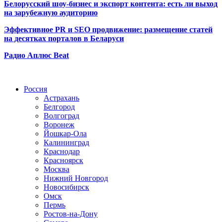
Белорусский шоу-бизнес и экспорт контента: есть ли выход
на зарубежную аудиторию
Эффективное PR и SEO продвижение:
размещение статей
на десятках порталов в Беларуси
Радио Аплюс Beat
Радио по странам
Россия
Астрахань
Белгород
Волгоград
Воронеж
Йошкар-Ола
Калининград
Краснодар
Красноярск
Москва
Нижний Новгород
Новосибирск
Омск
Пермь
Ростов-на-Дону