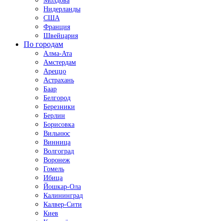
Молдова
Нидерланды
США
Франция
Швейцария
По городам
Алма-Ата
Амстердам
Ареццо
Астрахань
Баар
Белгород
Березники
Берлин
Борисовка
Вильнюс
Винница
Волгоград
Воронеж
Гомель
Ибица
Йошкар-Ола
Калининград
Калвер-Сити
Киев