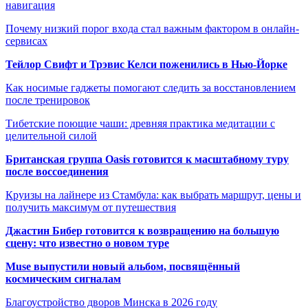
навигация
Почему низкий порог входа стал важным фактором в онлайн-
сервисах
Тейлор Свифт и Трэвис Келси поженились в Нью-Йорке
Как носимые гаджеты помогают следить за восстановлением
после тренировок
Тибетские поющие чаши: древняя практика медитации с
целительной силой
Британская группа Oasis готовится к масштабному туру
после воссоединения
Круизы на лайнере из Стамбула: как выбрать маршрут, цены и
получить максимум от путешествия
Джастин Бибер готовится к возвращению на большую
сцену: что известно о новом туре
Muse выпустили новый альбом, посвящённый
космическим сигналам
Благоустройство дворов Минска в 2026 году