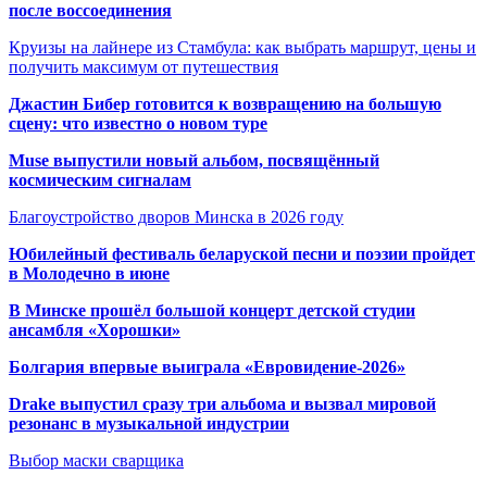
после воссоединения
Круизы на лайнере из Стамбула: как выбрать маршрут, цены и
получить максимум от путешествия
Джастин Бибер готовится к возвращению на большую
сцену: что известно о новом туре
Muse выпустили новый альбом, посвящённый
космическим сигналам
Благоустройство дворов Минска в 2026 году
Юбилейный фестиваль беларуской песни и поэзии пройдет
в Молодечно в июне
В Минске прошёл большой концерт детской студии
ансамбля «Хорошки»
Болгария впервые выиграла «Евровидение-2026»
Drake выпустил сразу три альбома и вызвал мировой
резонанс в музыкальной индустрии
Выбор маски сварщика