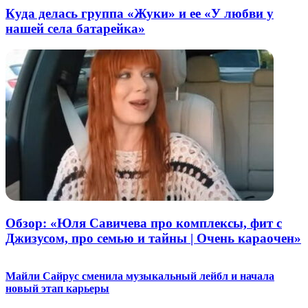
Куда делась группа «Жуки» и ее «У любви у
нашей села батарейка»
Обзор: «Юля Савичева про комплексы, фит с
Джизусом, про семью и тайны | Очень караочен»
Майли Сайрус сменила музыкальный лейбл и начала
новый этап карьеры