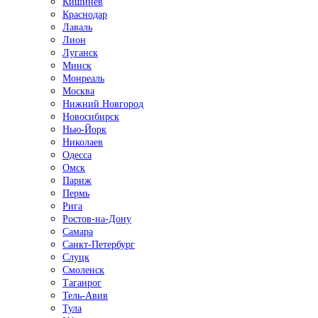
Кишинёв
Краснодар
Лаваль
Лион
Луганск
Минск
Монреаль
Москва
Нижний Новгород
Новосибирск
Нью-Йорк
Николаев
Одесса
Омск
Париж
Пермь
Рига
Ростов-на-Дону
Самара
Санкт-Петербург
Слуцк
Смоленск
Таганрог
Тель-Авив
Тула