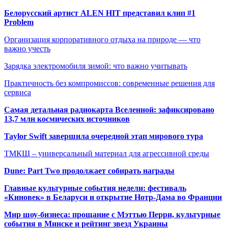
Белорусский артист ALEN HIT представил клип #1
Problem
Организация корпоративного отдыха на природе — что
важно учесть
Зарядка электромобиля зимой: что важно учитывать
Практичность без компромиссов: современные решения для
сервиса
Самая детальная радиокарта Вселенной: зафиксировано
13,7 млн космических источников
Taylor Swift завершила очередной этап мирового тура
ТМКЩ – универсальный материал для агрессивной среды
Dune: Part Two продолжает собирать награды
Главные культурные события недели: фестиваль
«Киновек» в Беларуси и открытие Нотр-Дама во Франции
Мир шоу-бизнеса: прощание с Мэттью Перри, культурные
события в Минске и рейтинг звезд Украины