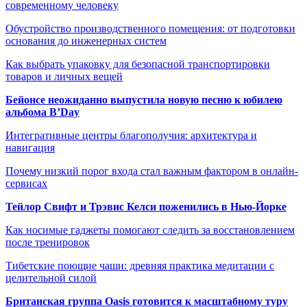
современному человеку
Обустройство производственного помещения: от подготовки
основания до инженерных систем
Как выбрать упаковку для безопасной транспортировки
товаров и личных вещей
Бейонсе неожиданно выпустила новую песню к юбилею
альбома B’Day
Интегративные центры благополучия: архитектура и
навигация
Почему низкий порог входа стал важным фактором в онлайн-
сервисах
Тейлор Свифт и Трэвис Келси поженились в Нью-Йорке
Как носимые гаджеты помогают следить за восстановлением
после тренировок
Тибетские поющие чаши: древняя практика медитации с
целительной силой
Британская группа Oasis готовится к масштабному туру