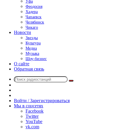
Уфа
Феодосия
Хадера
Чапаевск
Челябинск
Чикаго
Новости
Звезды
Культура
Медиа
Музыка
Шоу-бизнес
О сайте
Обратная связь
Поиск
Switch
радиостанций
skin
Sidebar
Случайное
радио
Войти / Зарегистрироваться
Мы в соцсетях
Facebook
Twitter
YouTube
vk.com