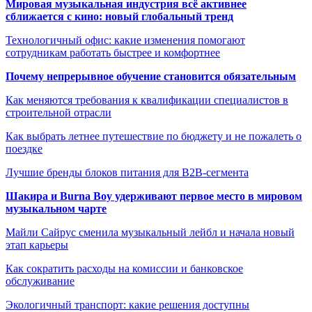
Мировая музыкальная индустрия всё активнее
сближается с кино: новый глобальный тренд
Технологичный офис: какие изменения помогают
сотрудникам работать быстрее и комфортнее
Почему непрерывное обучение становится обязательным
Как меняются требования к квалификации специалистов в
строительной отрасли
Как выбрать летнее путешествие по бюджету и не пожалеть о
поездке
Лучшие бренды блоков питания для B2B-сегмента
Шакира и Burna Boy удерживают первое место в мировом
музыкальном чарте
Майли Сайрус сменила музыкальный лейбл и начала новый
этап карьеры
Как сократить расходы на комиссии и банковское
обслуживание
Экологичный транспорт: какие решения доступны