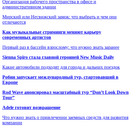
Организация рабочего пространства в офисе и
административном здании
Мирский или Несвижский замок: что выбрать и чем они
отличаются
Как музыкальные стриминги меняют карьеру
современных артистов
Первый раз в бассейн взрослому: что нужно знать заранее
Sienna Spiro стала главной героиней New Music Daily
Какие автомобили подходят для города и дальних поездок
Робин запускает международный тур, стартовавший в
Европе
Rod Wave анонсировал масштабный тур “Don’t Look Down
Tour”
Adele готовит возвращение
Что нужно знать о привлечении заемных средств для развития
компании