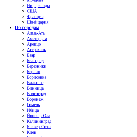
Молдова
Нидерланды
США
Франция
Швейцария
По городам
Алма-Ата
Амстердам
Ареццо
Астрахань
Баар
Белгород
Березники
Берлин
Борисовка
Вильнюс
Винница
Волгоград
Воронеж
Гомель
Ибица
Йошкар-Ола
Калининград
Калвер-Сити
Киев