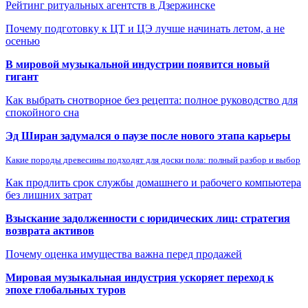
Рейтинг ритуальных агентств в Дзержинске
Почему подготовку к ЦТ и ЦЭ лучше начинать летом, а не
осенью
В мировой музыкальной индустрии появится новый
гигант
Как выбрать снотворное без рецепта: полное руководство для
спокойного сна
Эд Ширан задумался о паузе после нового этапа карьеры
Какие породы древесины подходят для доски пола: полный разбор и выбор
Как продлить срок службы домашнего и рабочего компьютера
без лишних затрат
Взыскание задолженности с юридических лиц: стратегия
возврата активов
Почему оценка имущества важна перед продажей
Мировая музыкальная индустрия ускоряет переход к
эпохе глобальных туров