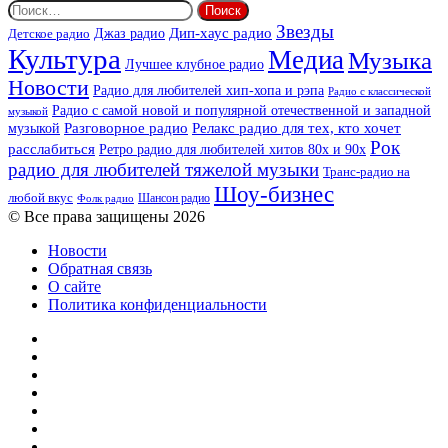
Найти:
Звезды
Дип-хаус радио
Джаз радио
Детское радио
Культура
Медиа
Музыка
Лучшее клубное радио
Новости
Радио для любителей хип-хопа и рэпа
Радио с классической
Радио с самой новой и популярной отечественной и западной
музыкой
музыкой
Разговорное радио
Релакс радио для тех, кто хочет
Рок
расслабиться
Ретро радио для любителей хитов 80х и 90х
радио для любителей тяжелой музыки
Транс-радио на
Шоу-бизнес
любой вкус
Шансон радио
Фолк радио
© Все права защищены 2026
Новости
Обратная связь
О сайте
Политика конфиденциальности
Facebook
Twitter
YouTube
vk.com
Одноклассники
Telegram
RSS