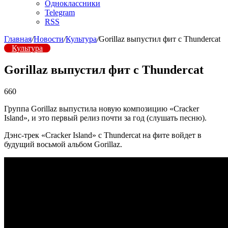
Одноклассники
Telegram
RSS
Главная
/
Новости
/
Культура
/
Gorillaz выпустил фит с Thundercat
Культура
Gorillaz выпустил фит с Thundercat
660
Группа Gorillaz выпустила новую композицию «Cracker
Island», и это первый релиз почти за год (слушать песню).
Дэнс-трек «Cracker Island» с Thundercat на фите войдет в
будущий восьмой альбом Gorillaz.