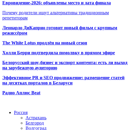
Евровидение-2026: объявлены место и дата финала
Почему родители ищут альтернативы традиционным
репетиторам
Леонардо ДиКаприо готовит новый фильм с крупным
режиссёром
The White Lotus продлён на новый сезон
Холли Берри подтвердила помолвк
у в прямом эфире
Белорусский шоу-бизнес и экспорт контента: есть ли выход
на зарубежную аудиторию
Эффективное PR и SEO продвижение:
размещение статей
на десятках порталов в Беларуси
Радио Аплюс Beat
Радио по странам
Россия
Астрахань
Белгород
Волгоград