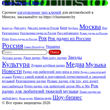
Радио
Радио Аплюс Beat
Аплюс
Beat
Срочное
изготовление чип ключей
для автомобилей в
Минске, заказывайте на https://chasmaster.by
Москва
Киев
Дип-хаус
Дип-хаус радио из России
Клубное
Поп
Беларусь
Разговорное
Расслабляющее
Разговорное радио из России
Релакс радио из России
Рок
Рок радио из России
Ретро
Ретро-радио из России
Россия
Украина
Санкт-Петербург
Найти:
Звезды
Дип-хаус радио
Джаз радио
Детское радио
Культура
Медиа
Музыка
Лучшее клубное радио
Новости
Радио для любителей хип-хопа и рэпа
Радио с классической
Радио с самой новой и популярной отечественной и западной
музыкой
музыкой
Разговорное радио
Релакс радио для тех, кто хочет
Рок
расслабиться
Ретро радио для любителей хитов 80х и 90х
радио для любителей тяжелой музыки
Транс-радио на
Шоу-бизнес
любой вкус
Шансон радио
Фолк радио
© Все права защищены 2026