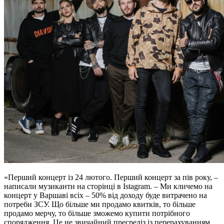
«Перший концерт із 24 лютого. Перший концерт за пів року, –
написали музиканти на сторінці в Istagram. – Ми кличемо на
концерт у Варшаві всіх – 50% від доходу буде витрачено на
потреби ЗСУ. Що більше ми продамо квитків, то більше
продамо мерчу, то більше зможемо купити потрібного
спорядження. Це не звичайний пресреліз із перерахуванням