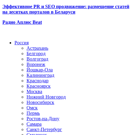
Эффективное PR и SEO продвижение:
размещение статей
на десятках порталов в Беларуси
Радио Аплюс Beat
Радио по странам
Россия
Астрахань
Белгород
Волгоград
Воронеж
Йошкар-Ола
Калининград
Краснодар
Красноярск
Москва
Нижний Новгород
Новосибирск
Омск
Пермь
Ростов-на-Дону
Самара
Санкт-Петербург
Смоленск