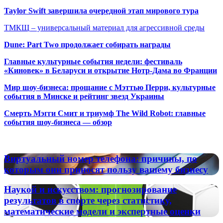
Taylor Swift завершила очередной этап мирового тура
ТМКЩ – универсальный материал для агрессивной среды
Dune: Part Two продолжает собирать награды
Главные культурные события недели: фестиваль
«Киновек» в Беларуси и открытие Нотр-Дама во Франции
Мир шоу-бизнеса: прощание с Мэттью Перри, культурные
события в Минске и рейтинг звезд Украины
Смерть Мэгги Смит и триумф The Wild Robot: главные
события шоу-бизнеса — обзор
Популярные радиостанции
Виртуальный
Виртуальный номер телефона: причины, по
номер
которым они приносят пользу вашему бизнесу
телефона:
причины,
Наукой
Наукой и искусством: прогнозирование
по
и
результатов в спорте через статистику,
которым
искусством:
математические модели и экспертные оценки
они
прогнозирование
приносят