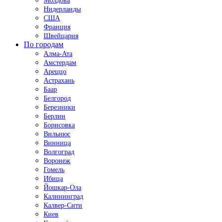
Молдова
Нидерланды
США
Франция
Швейцария
По городам
Алма-Ата
Амстердам
Ареццо
Астрахань
Баар
Белгород
Березники
Берлин
Борисовка
Вильнюс
Винница
Волгоград
Воронеж
Гомель
Ибица
Йошкар-Ола
Калининград
Калвер-Сити
Киев