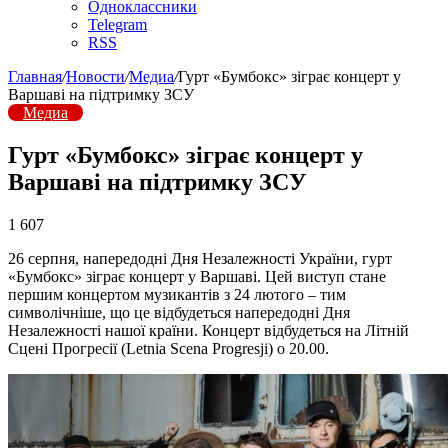
Одноклассники
Telegram
RSS
Главная
/
Новости
/
Медиа
/
Гурт «Бумбокс» зіграє концерт у
Варшаві на підтримку ЗСУ
Медиа
Гурт «Бумбокс» зіграє концерт у
Варшаві на підтримку ЗСУ
1 607
26 серпня, напередодні Дня Незалежності України, гурт
«Бумбокс» зіграє концерт у Варшаві. Цей виступ стане
першим концертом музикантів з 24 лютого – тим
символічніше, що це відбудеться напередодні Дня
Незалежності нашої країни. Концерт відбудеться на Літній
Сцені Прогресії (Letnia Scena Progresji) о 20.00.