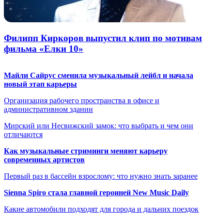
Филипп Киркоров выпустил клип по мотивам
фильма «Елки 10»
Майли Сайрус сменила музыкальный лейбл и начала
новый этап карьеры
Организация рабочего пространства в офисе и
административном здании
Мирский или Несвижский замок: что выбрать и чем они
отличаются
Как музыкальные стриминги меняют карьеру
современных артистов
Первый раз в бассейн взрослому: что нужно знать заранее
Sienna Spiro стала главной героиней New Music Daily
Какие автомобили подходят для города и дальних поездок