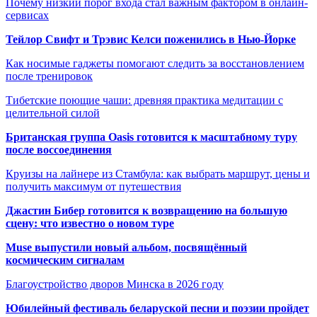
Почему низкий порог входа стал важным фактором в онлайн-
сервисах
Тейлор Свифт и Трэвис Келси поженились в Нью-Йорке
Как носимые гаджеты помогают следить за восстановлением
после тренировок
Тибетские поющие чаши: древняя практика медитации с
целительной силой
Британская группа Oasis готовится к масштабному туру
после воссоединения
Круизы на лайнере из Стамбула: как выбрать маршрут, цены и
получить максимум от путешествия
Джастин Бибер готовится к возвращению на большую
сцену: что известно о новом туре
Muse выпустили новый альбом, посвящённый
космическим сигналам
Благоустройство дворов Минска в 2026 году
Юбилейный фестиваль беларуской песни и поэзии пройдет