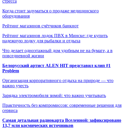
стресса
Когда стоит задуматься о продаже медицинского
оборудования
Рейтинг магазинов счётчиков банкнот
Рейтинг магазинов лодок ПВХ в Минске: где купить
надежную лодку для рыбалки и отдыха
Что делает одноэтажный дом удобным не на бумаге, а в
повседневной жизни
Белорусский артист ALEN HIT представил клип #1
Problem
Организация корпоративного отдыха на природе — что
важно учесть
Зарядка электромобиля зимой: что важно учитывать
Практичность без компромиссов: современные решения для
сервиса
Самая детальная радиокарта Вселенной: зафиксировано
13,7 млн космических источников