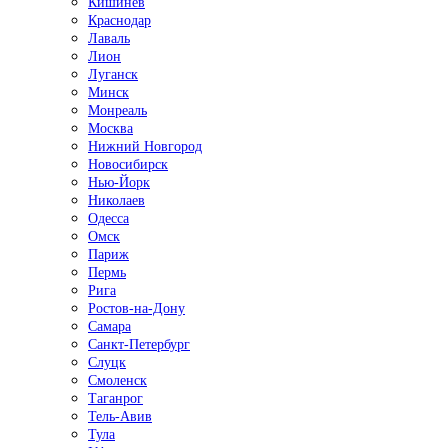
Кишинёв
Краснодар
Лаваль
Лион
Луганск
Минск
Монреаль
Москва
Нижний Новгород
Новосибирск
Нью-Йорк
Николаев
Одесса
Омск
Париж
Пермь
Рига
Ростов-на-Дону
Самара
Санкт-Петербург
Слуцк
Смоленск
Таганрог
Тель-Авив
Тула