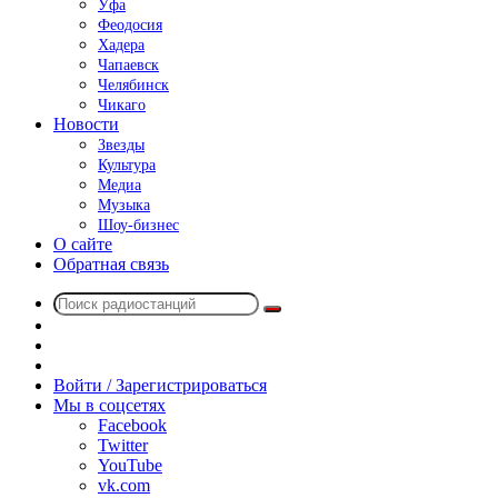
Уфа
Феодосия
Хадера
Чапаевск
Челябинск
Чикаго
Новости
Звезды
Культура
Медиа
Музыка
Шоу-бизнес
О сайте
Обратная связь
Поиск
Switch
радиостанций
skin
Sidebar
Случайное
радио
Войти / Зарегистрироваться
Мы в соцсетях
Facebook
Twitter
YouTube
vk.com