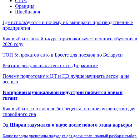
США
Франция
Швейцария
Где используются и почему их выбирают производственные
предприятия
Как выбрать онлайн-курс: признаки качественного обучения в
2026 году
ТОП 5: прокатов авто в Бресте для поездок по Беларуси
Рейтинг ритуальных агентств в Дзержинске
Почему подготовку к ЦТ и ЦЭ лучше начинать летом, а не
осенью
В мировой музыкальной индустрии появится новый
гигант
Как выбрать снотворное без рецепта: полное руководство для
спокойного сна
Эд Ширан задумался о паузе после нового этапа карьеры
Какие породы древесины подходят для доски пола: полный разбор и выбор