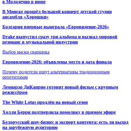
в Молодечно в июне
В Минске прошёл большой концерт детской студии
ансамбля «Хорошки»
Болгария впервые выиграла «Евровидение-2026»
Drake выпустил сразу три альбома и вызвал мировой
резонанс в музыкальной индустрии
Выбор маски сварщика
Евровидение-2026: объявлены место и дата финала
Почему родители ищут альтернативы традиционным
репетиторам
Леонардо ДиКаприо готовит новый фильм с крупным
режиссёром
The White Lotus продлён на новый сезон
Холли Берри подтвердила помолвк
у в прямом эфире
Белорусский шоу-бизнес и экспорт контента: есть ли выход
на зарубежную аудиторию