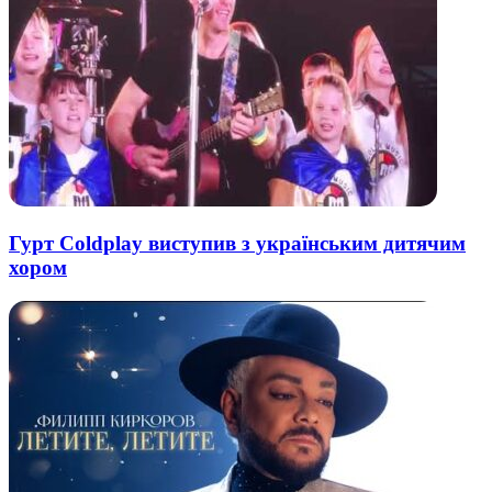
Гурт Coldplay виступив з українським дитячим
хором