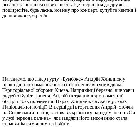
регалій та анонсом нових пісень. Це звернення до друзів –
поширюйте, будь ласка, новину про концерт, купуйте квитки і
до швидкої зустрічі!».
Нагадаємо, що лідер гурту «Бумбокс» Андрій Хливнюк у
перші дні повномасштабного вторгнення вступив до лав
Територіальної оборони Києва. Наприкінці березня, вивозячи
людей з Бучі та Ірпеня, Андрій потрапив під мінометний
обстріл і був поранений. Наразі Хливнюк служить у лавах
Національної поліції. В перші дні вторгнення Андрій, стоячи
на Софійський площі, заспівав українську народну пісню «Ой
у лузі червона калина», яка завдяки його виконанню стала
справжнім символом цієї війни.