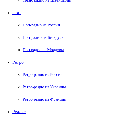
Транс-радио из Швейцарии
Поп
Поп-радио из России
Поп-радио из Беларуси
Поп радио из Молдовы
Ретро
Ретро-радио из России
Ретро-радио из Украины
Ретро-радио из Франции
Релакс