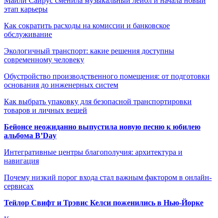
Майли Сайрус сменила музыкальный лейбл и начала новый
этап карьеры
Как сократить расходы на комиссии и банковское
обслуживание
Экологичный транспорт: какие решения доступны
современному человеку
Обустройство производственного помещения: от подготовки
основания до инженерных систем
Как выбрать упаковку для безопасной транспортировки
товаров и личных вещей
Бейонсе неожиданно выпустила новую песню к юбилею
альбома B’Day
Интегративные центры благополучия: архитектура и
навигация
Почему низкий порог входа стал важным фактором в онлайн-
сервисах
Тейлор Свифт и Трэвис Келси поженились в Нью-Йорке