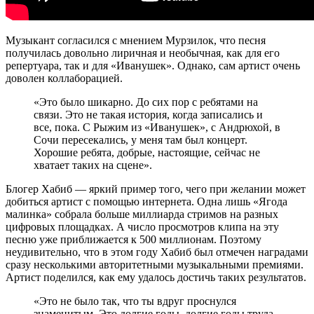
Музыкант согласился с мнением Мурзилок, что песня
получилась довольно лиричная и необычная, как для его
репертуара, так и для «Иванушек». Однако, сам артист очень
доволен коллаборацией.
«Это было шикарно. До сих пор с ребятами на
связи. Это не такая история, когда записались и
все, пока. С Рыжим из «Иванушек», с Андрюхой, в
Сочи пересекались, у меня там был концерт.
Хорошие ребята, добрые, настоящие, сейчас не
хватает таких на сцене».
Блогер Хабиб — яркий пример того, чего при желании может
добиться артист с помощью интернета. Одна лишь «Ягода
малинка» собрала больше миллиарда стримов на разных
цифровых площадках. А число просмотров клипа на эту
песню уже приближается к 500 миллионам. Поэтому
неудивительно, что в этом году Хабиб был отмечен наградами
сразу несколькими авторитетными музыкальными премиями.
Артист поделился, как ему удалось достичь таких результатов.
«Это не было так, что ты вдруг проснулся
знаменитым. Это долгие годы, долгие годы труда,