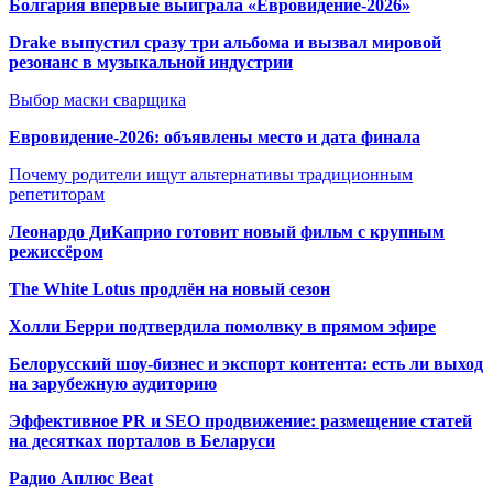
Болгария впервые выиграла «Евровидение-2026»
Drake выпустил сразу три альбома и вызвал мировой
резонанс в музыкальной индустрии
Выбор маски сварщика
Евровидение-2026: объявлены место и дата финала
Почему родители ищут альтернативы традиционным
репетиторам
Леонардо ДиКаприо готовит новый фильм с крупным
режиссёром
The White Lotus продлён на новый сезон
Холли Берри подтвердила помолвк
у в прямом эфире
Белорусский шоу-бизнес и экспорт контента: есть ли выход
на зарубежную аудиторию
Эффективное PR и SEO продвижение:
размещение статей
на десятках порталов в Беларуси
Радио Аплюс Beat