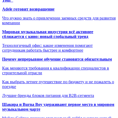
Tour”
Adele готовит возвращение
Что нужно знать о привлечении заемных средств для развития
компании
Мировая музыкальная индустрия всё активнее
сближается с кино: новый глобальный тренд
Технологичный офис: какие изменения помогают
сотрудникам работать быстрее и комфортнее
Почему непрерывное обучение становится обязательным
Как меняются требования к квалификации специалистов в
строительной отрасли
Как выбрать летнее путешествие по бюджету и не пожалеть о
поездке
Лучшие бренды блоков питания для B2B-сегмента
Шакира и Burna Boy удерживают первое место в мировом
музыкальном чарте