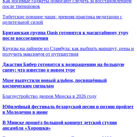
Как носимые гаджеты помогают следить за восстановлением
после тренировок
Тибетские поющие чаши: древняя практика медитации с
целительной силой
Британская группа Oasis готовится к масштабному туру
после воссоединения
Круизы на лайнере из Стамбула: как выбрать маршрут, цены и
получить максимум от путешествия
Джастин Бибер готовится к возвращению на большую
сцену: что известно о новом туре
Muse выпустили новый альбом, посвящённый
космическим сигналам
Благоустройство дворов Минска в 2026 году
Юбилейный фестиваль беларуской песни и поэзии пройдет
в Молодечно в июне
В Минске прошёл большой концерт детской студии
ансамбля «Хорошки»