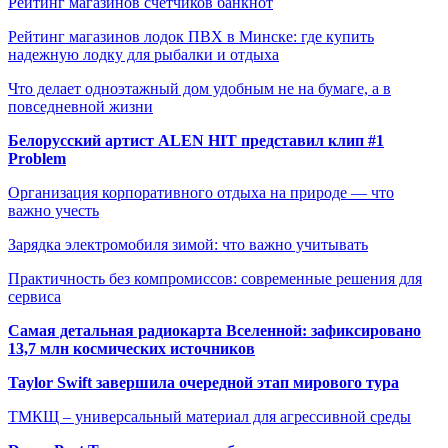
Рейтинг магазинов счётчиков банкнот
Рейтинг магазинов лодок ПВХ в Минске: где купить
надежную лодку для рыбалки и отдыха
Что делает одноэтажный дом удобным не на бумаге, а в
повседневной жизни
Белорусский артист ALEN HIT представил клип #1
Problem
Организация корпоративного отдыха на природе — что
важно учесть
Зарядка электромобиля зимой: что важно учитывать
Практичность без компромиссов: современные решения для
сервиса
Самая детальная радиокарта Вселенной: зафиксировано
13,7 млн космических источников
Taylor Swift завершила очередной этап мирового тура
ТМКЩ – универсальный материал для агрессивной среды