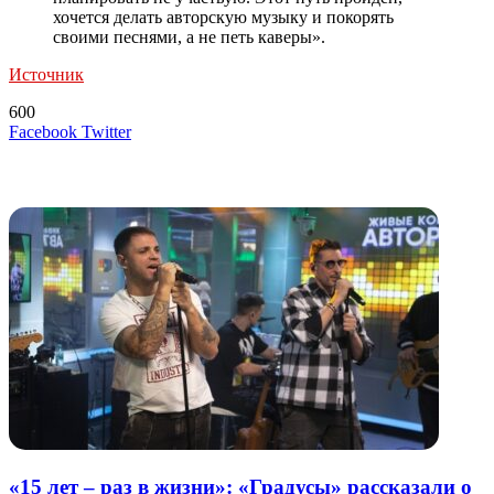
хочется делать авторскую музыку и покорять
своими песнями, а не петь каверы».
Источник
600
LinkedIn
Tumblr
Reddit
Вконтакте
Одноклассники
Skype
Messenger
Messenger
WhatsApp
Telegram
Viber
Line
Поделиться
Печатать
Facebook
Twitter
через
электронную
Похожие радио
почту
«15 лет – раз в жизни»: «Градусы» рассказали о