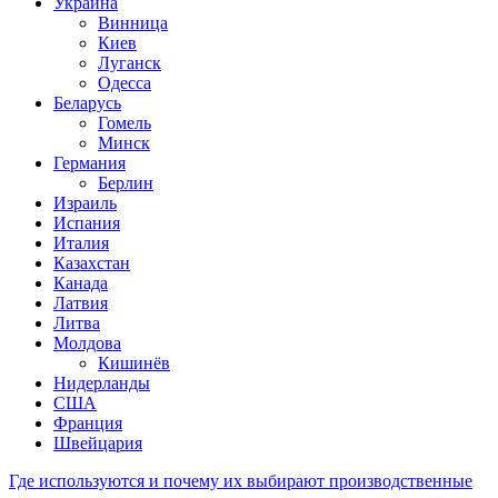
Украина
Винница
Киев
Луганск
Одесса
Беларусь
Гомель
Минск
Германия
Берлин
Израиль
Испания
Италия
Казахстан
Канада
Латвия
Литва
Молдова
Кишинёв
Нидерланды
США
Франция
Швейцария
Где используются и почему их выбирают производственные