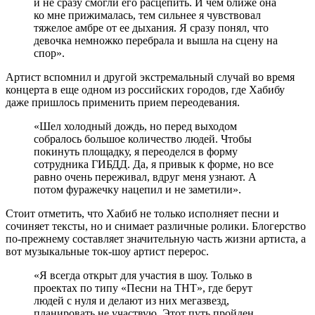
и не сразу смогли его расцепить. И чем ближе она
ко мне прижималась, тем сильнее я чувствовал
тяжелое амбре от ее дыхания. Я сразу понял, что
девочка немножко перебрала и вышла на сцену на
спор».
Артист вспомнил и другой экстремальный случай во время
концерта в еще одном из российских городов, где Хабибу
даже пришлось применить прием переодевания.
«Шел холодный дождь, но перед выходом
собралось большое количество людей. Чтобы
покинуть площадку, я переоделся в форму
сотрудника ГИБДД. Да, я привык к форме, но все
равно очень переживал, вдруг меня узнают. А
потом фуражечку нацепил и не заметили».
Стоит отметить, что Хабиб не только исполняет песни и
сочиняет тексты, но и снимает различные ролики. Блогерство
по-прежнему составляет значительную часть жизни артиста, а
вот музыкальные ток-шоу артист перерос.
«Я всегда открыт для участия в шоу. Только в
проектах по типу «Песни на ТНТ», где берут
людей с нуля и делают из них мегазвезд,
планировать не участвую. Этот путь пройден,