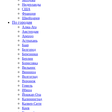
Молдова
Нидерланды
США
Франция
Швейцария
По городам
Алма-Ата
Амстердам
Ареццо
Астрахань
Баар
Белгород
Березники
Берлин
Борисовка
Вильнюс
Винница
Волгоград
Воронеж
Гомель
Ибица
Йошкар-Ола
Калининград
Калвер-Сити
Киев