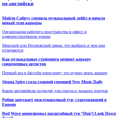
по-английски
Майли Сайрус сменила музыкальный лейбл и начала
новый этап карьеры
Организация рабочего пространства в офисе и
административном здании
Мирский или Несвижский замок: что выбрать и чем они
отличаются
Как музыкальные стриминги меняют карьеру
современных артистов
Первый раз в бассейн взрослому: что нужно знать заранее
Sienna Spiro стала главной героиней New Music Daily
Какие автомобили подходят для города и дальних поездок
Робин запускает международный тур, стартовавший в
Европе
Rod Wave анонсировал масштабный тур “Don’t Look Down