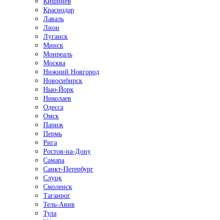
Кишинёв
Краснодар
Лаваль
Лион
Луганск
Минск
Монреаль
Москва
Нижний Новгород
Новосибирск
Нью-Йорк
Николаев
Одесса
Омск
Париж
Пермь
Рига
Ростов-на-Дону
Самара
Санкт-Петербург
Слуцк
Смоленск
Таганрог
Тель-Авив
Тула