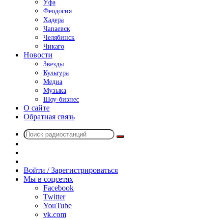
Уфа
Феодосия
Хадера
Чапаевск
Челябинск
Чикаго
Новости
Звезды
Культура
Медиа
Музыка
Шоу-бизнес
О сайте
Обратная связь
Поиск
Switch
радиостанций
skin
Sidebar
Случайное
радио
Войти / Зарегистрироваться
Мы в соцсетях
Facebook
Twitter
YouTube
vk.com