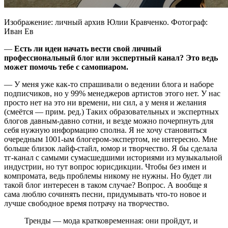
Изображение: личный архив Юлии Кравченко. Фотограф:
Иван Ев
—
Есть ли идеи начать вести свой личный
профессиональный блог или экспертный канал? Это ведь
может помочь тебе с самопиаром.
— У меня уже как-то спрашивали о ведении блога и наборе
подписчиков, но у 99% менеджеров артистов этого нет. У нас
просто нет на это ни времени, ни сил, а у меня и желания
(смеётся — прим. ред.) Таких образовательных и экспертных
блогов давным-давно сотни, и везде можно почерпнуть для
себя нужную информацию сполна. Я не хочу становиться
очередным 1001-ым блогером-экспертом, не интересно. Мне
больше близок лайф-стайл, юмор и творчество. Я бы сделала
тг-канал с самыми сумасшедшими историями из музыкальной
индустрии, но тут вопрос юрисдикции. Чтобы без имен и
компромата, ведь проблемы никому не нужны. Но будет ли
такой блог интересен в таком случае? Вопрос. А вообще я
сама люблю сочинять песни, придумывать что-то новое и
лучше свободное время потрачу на творчество.
Тренды — мода кратковременная: они пройдут, и