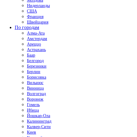
Молдова
Нидерланды
США
Франция
Швейцария
По городам
Алма-Ата
Амстердам
Ареццо
Астрахань
Баар
Белгород
Березники
Берлин
Борисовка
Вильнюс
Винница
Волгоград
Воронеж
Гомель
Ибица
Йошкар-Ола
Калининград
Калвер-Сити
Киев