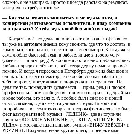
сложно, я не выбираю. Просто я всегда работаю на результат,
и от других требую того же.
—
Как ты успеваешь заниматься и менеджментом, и
концертной деятельностью исполнителя, и пиар-компанию
выстраивать? У тебя ведь такой большой пул задач!
— Когда ты всё это делаешь много лет и в разных сферах, то
ты уже на автомате знаешь кому звонить, где что-то достать, в
каком чате кого найти, и всё это делается быстро. К тому же я
сама люблю быстрый темп в работе, иначе я просто усну
(смеётся — прим. ред.) А вообще я достаточно требовательна,
люблю порядок и чёткость, всё всегда держу в уме и про всё
помню. И когда я переехала в Петербург, для меня был шок и
очень злило то, что некоторые не особо спешат работать и
тебя попросту могут днями игнорировать в переписке. Не
делайте так, пожалуйста (улыбается — прим. ред.) В любом
профессиональном сообществе принято говорить о дедлайнах
и ходе работы, это важно. А вообще был недавно и новый
опыт для меня, где я чему-то училась с нуля. Впервые я
попробовала выступить соорганизатором фестиваля. Это был
фест альтернативной музыки «ЛЕДНИК», где выступили
группы «КОСМОНАВТОВ НЕТ», TRITIA, «ТРИ МЕТРА
ЛЬДА», и молодые талантливые группы «ВИЖУ ЗВЁЗДЫ» и
PRVZNST. Получила очень крутой опыт, с прекрасными