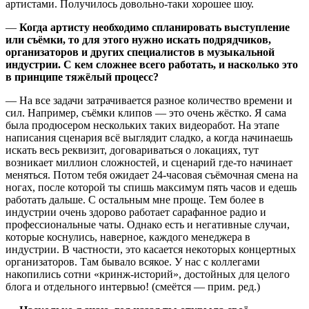
артистами. Получилось довольно-таки хорошее шоу.
—
Когда артисту необходимо спланировать выступление
или съёмки, то для этого нужно искать подрядчиков,
организаторов и других специалистов в музыкальной
индустрии. С кем сложнее всего работать, и насколько это
в принципе тяжёлый процесс?
— На все задачи затрачивается разное количество времени и
сил. Например, съёмки клипов — это очень жёстко. Я сама
была продюсером нескольких таких видеоработ. На этапе
написания сценария всё выглядит сладко, а когда начинаешь
искать весь реквизит, договариваться о локациях, тут
возникает миллион сложностей, и сценарий где-то начинает
меняться. Потом тебя ожидает 24-часовая съёмочная смена на
ногах, после которой ты спишь максимум пять часов и едешь
работать дальше. С остальным мне проще. Тем более в
индустрии очень здорово работает сарафанное радио и
профессиональные чаты. Однако есть и негативные случаи,
которые коснулись, наверное, каждого менеджера в
индустрии. В частности, это касается некоторых концертных
организаторов. Там бывало всякое. У нас с коллегами
накопились сотни «кринж-историй», достойных для целого
блога и отдельного интервью! (смеётся — прим. ред.)