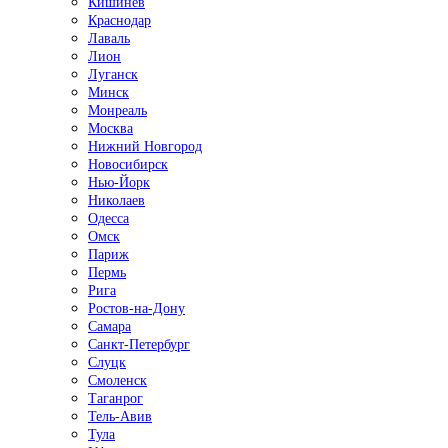
Кишинёв
Краснодар
Лаваль
Лион
Луганск
Минск
Монреаль
Москва
Нижний Новгород
Новосибирск
Нью-Йорк
Николаев
Одесса
Омск
Париж
Пермь
Рига
Ростов-на-Дону
Самара
Санкт-Петербург
Слуцк
Смоленск
Таганрог
Тель-Авив
Тула