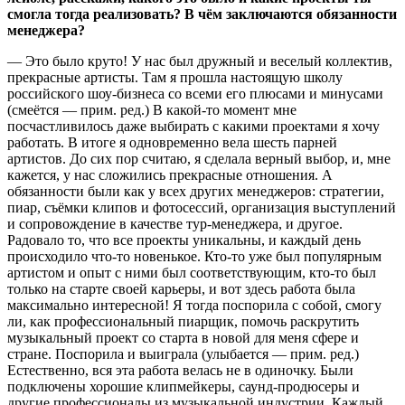
смогла тогда реализовать? В чём заключаются обязанности
менеджера?
— Это было круто! У нас был дружный и веселый коллектив,
прекрасные артисты. Там я прошла настоящую школу
российского шоу-бизнеса со всеми его плюсами и минусами
(смеётся — прим. ред.) В какой-то момент мне
посчастливилось даже выбирать с какими проектами я хочу
работать. В итоге я одновременно вела шесть парней
артистов. До сих пор считаю, я сделала верный выбор, и, мне
кажется, у нас сложились прекрасные отношения. А
обязанности были как у всех других менеджеров: стратегии,
пиар, съёмки клипов и фотосессий, организация выступлений
и сопровождение в качестве тур-менеджера, и другое.
Радовало то, что все проекты уникальны, и каждый день
происходило что-то новенькое. Кто-то уже был популярным
артистом и опыт с ними был соответствующим, кто-то был
только на старте своей карьеры, и вот здесь работа была
максимально интересной! Я тогда поспорила с собой, смогу
ли, как профессиональный пиарщик, помочь раскрутить
музыкальный проект со старта в новой для меня сфере и
стране. Поспорила и выиграла (улыбается — прим. ред.)
Естественно, вся эта работа велась не в одиночку. Были
подключены хорошие клипмейкеры, саунд-продюсеры и
другие профессионалы из музыкальной индустрии. Каждый