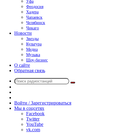
Уфа
Феодосия
Хадера
Чапаевск
Челябинск
Чикаго
Новости
Звезды
Культура
Медиа
Музыка
Шоу-бизнес
О сайте
Обратная связь
Поиск
Switch
радиостанций
skin
Sidebar
Случайное
радио
Войти / Зарегистрироваться
Мы в соцсетях
Facebook
Twitter
YouTube
vk.com