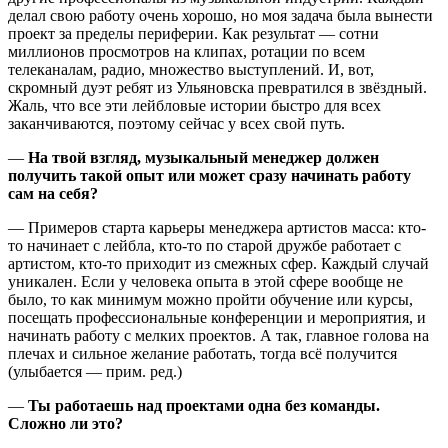
делал свою работу очень хорошо, но моя задача была вынести
проект за пределы периферии. Как результат — сотни
миллионов просмотров на клипах, ротации по всем
телеканалам, радио, множество выступлений. И, вот,
скромный дуэт ребят из Ульяновска превратился в звёздный.
Жаль, что все эти лейбловые истории быстро для всех
заканчиваются, поэтому сейчас у всех свой путь.
—
На твой взгляд, музыкальный менеджер должен
получить такой опыт или может сразу начинать работу
сам на себя?
— Примеров старта карьеры менеджера артистов масса: кто-
то начинает с лейбла, кто-то по старой дружбе работает с
артистом, кто-то приходит из смежных сфер. Каждый случай
уникален. Если у человека опыта в этой сфере вообще не
было, то как минимум можно пройти обучение или курсы,
посещать профессиональные конференции и мероприятия, и
начинать работу с мелких проектов. А так, главное голова на
плечах и сильное желание работать, тогда всё получится
(улыбается — прим. ред.)
—
Ты работаешь над проектами одна без команды.
Сложно ли это?