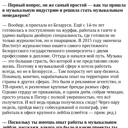
—
Первый вопрос, он же самый простой
—
как ты пришла
в музыкальную индустрию и решила стать музыкальным
менеджером?
— Вообще, я приехала из Беларуси. Ещё с 14-ти лет
готовилась к поступлению на журфак, работала в газете и
удачно выбрала двойную специальность, где готовили не
только журналистов, но и пиарщиков. В 2015 году окончила
Институт журналистики нашего самого престижного
Белорусского государственного университета с двумя
профессиями в дипломе. Оттуда и начался мой путь. Музыка
— это большая страсть, без которой я не представляю свою
жизнь. Поэтому в музыкальной сфере я хотела работать
всегда, но не в Белорусси… Там попросту нет шоу-бизнеса.
Поначалу, конечно, нарабатывала опыт на территории этой
страны в других сферах. Это были и рекламное агентство, и
ТВ-проект, и различные крупные бренды разных сфер.
Однако сердцу не прикажешь, и одним днём, собрав чемодан,
просто уехала в Питер с полной уверенностью, что всё
получится. И всё ведь правда получилось сходу! Через пару
недель, пройдя массу собеседований и полиграф, уже
работала в офисе крупного лейбла (смеётся — прим. ред.)
— Поскольку ты имеешь опыт работы в музыкальном
лейбле, расскажи, какого это было и какие проекты ты