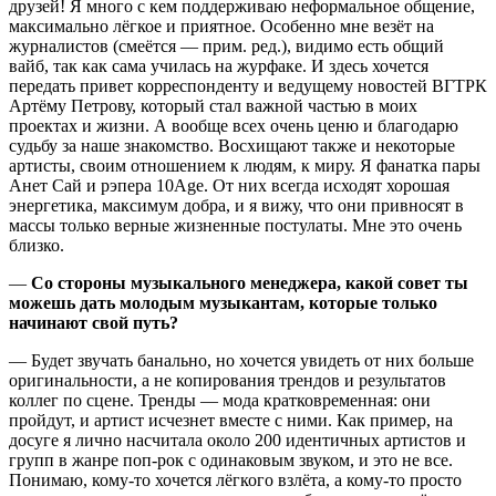
друзей! Я много с кем поддерживаю неформальное общение,
максимально лёгкое и приятное. Особенно мне везёт на
журналистов (смеётся — прим. ред.), видимо есть общий
вайб, так как сама училась на журфаке. И здесь хочется
передать привет корреспонденту и ведущему новостей ВГТРК
Артёму Петрову, который стал важной частью в моих
проектах и жизни. А вообще всех очень ценю и благодарю
судьбу за наше знакомство. Восхищают также и некоторые
артисты, своим отношением к людям, к миру. Я фанатка пары
Анет Сай и рэпера 10Age. От них всегда исходят хорошая
энергетика, максимум добра, и я вижу, что они привносят в
массы только верные жизненные постулаты. Мне это очень
близко.
—
Со стороны музыкального менеджера, какой совет ты
можешь дать молодым музыкантам, которые только
начинают свой путь?
— Будет звучать банально, но хочется увидеть от них больше
оригинальности, а не копирования трендов и результатов
коллег по сцене. Тренды — мода кратковременная: они
пройдут, и артист исчезнет вместе с ними. Как пример, на
досуге я лично насчитала около 200 идентичных артистов и
групп в жанре поп-рок с одинаковым звуком, и это не все.
Понимаю, кому-то хочется лёгкого взлёта, а кому-то просто