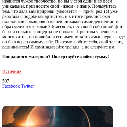
нравится чужое творчество, но вы у себя одни и во всём
уникальны, привносите свой «изюм» в жанр. Пользуйтесь
тем, что дала вам природа! (улыбается — прим. ред.) Я уже
работала с подобным артистом, и в итоге треклист был
полной многожанровой кашей, никакой самоидентичности:
образ меняется каждые 3-6 месяцев, нет своей собранной фан-
базы и сольные концерты не продать. При этом у человека
много хитов, но полюбили его именно за те самые первые, где
он был верен самому себе. Поэтому любите себя, свой талант,
развивайтесь! И сами задавайте тренды, а не следуйте им.
Понравился материал? Пожертвуйте любую сумму!
Источник
507
LinkedIn
Tumblr
Reddit
Вконтакте
Одноклассники
Skype
Messenger
Messenger
WhatsApp
Telegram
Viber
Line
Поделиться
Печатать
Facebook
Twitter
через
электронную
Похожие радио
почту