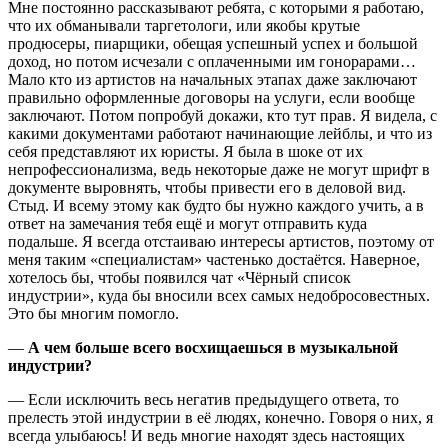
Мне постоянно рассказывают ребята, с которыми я работаю,
что их обманывали таргетологи, или якобы крутые
продюсеры, пиарщики, обещая успешный успех и большой
доход, но потом исчезали с оплаченными им гонорарами…
Мало кто из артистов на начальных этапах даже заключают
правильно оформленные договоры на услуги, если вообще
заключают. Потом попробуй докажи, кто тут прав. Я видела, с
какими документами работают начинающие лейблы, и что из
себя представляют их юристы. Я была в шоке от их
непрофессионализма, ведь некоторые даже не могут шрифт в
документе выровнять, чтобы привести его в деловой вид.
Стыд. И всему этому как будто бы нужно каждого учить, а в
ответ на замечания тебя ещё и могут отправить куда
подальше. Я всегда отстаиваю интересы артистов, поэтому от
меня таким «специалистам» частенько достаётся. Наверное,
хотелось бы, чтобы появился чат «Чёрный список
индустрии», куда бы вносили всех самых недобросовестных.
Это бы многим помогло.
—
А чем больше всего восхищаешься в музыкальной
индустрии?
— Если исключить весь негатив предыдущего ответа, то
прелесть этой индустрии в её людях, конечно. Говоря о них, я
всегда улыбаюсь! И ведь многие находят здесь настоящих