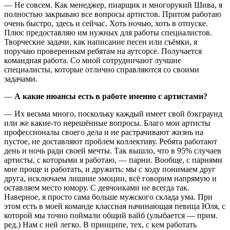
— Не совсем. Как менеджер, пиарщик и многорукий Шива, я
полностью закрываю все вопросы артистов. Притом работаю
очень быстро, здесь и сейчас. Хоть ночью, хоть в отпуске.
Плюс предоставляю им нужных для работы специалистов.
Творческие задачи, как написание песен или съёмки, я
поручаю проверенным ребятам на аутсорсе. Получается
командная работа. Со мной сотрудничают лучшие
специалисты, которые отлично справляются со своими
задачами.
—
А какие нюансы есть в работе именно с артистами?
— Их весьма много, поскольку каждый имеет свой бэкграунд
или же какие-то нерешённые вопросы. Благо мои артисты
профессионалы своего дела и не растрачивают жизнь на
пустое, не доставляют проблем коллективу. Ребята работают
день и ночь ради своей мечты. Так вышло, что в 95% случаев
артисты, с которыми я работаю, — парни. Вообще, с парнями
мне проще и работать, и дружить: мы с ходу понимаем друг
друга, исключаем лишние эмоции, всё говорим напрямую и
оставляем место юмору. С девчонками не всегда так.
Наверное, я просто сама больше мужского склада ума. При
этом есть в моей команде классная начинающая певица Юля, с
которой мы точно поймали общий вайб (улыбается — прим.
ред.) Нам с ней легко. В принципе, тех, с кем работать