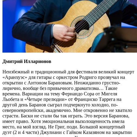
Дмитрий Илларионов
Неизбежный и традиционный для фестиваля великий концерт
«Аранхуэс» для гитары с оркестром Родриго прозвучал на
открытии с Антоном Барановым. Неожиданно грустно-
лирично, вообще без привычного драматизма… Такие
времена. Вариации на тему Фернандо Сора от Мигеля
Льобета и «Четыре прелюдии» от Франциско Таррега на
другой день Баранов сыграл подчеркнуто холодно, по-
северноевропейски, академично. Мне откровенно не хватило
страсти. Баски не стали бы так играть. Это версия Баранова,
имеет право. Хотя эмоциональная выхолощенность имела
место, на мой взгляд. Не Григ, поди. Большой концертный
дуэт (2 и 4 части) Джулиани с Гайком Казазяном на закрытии