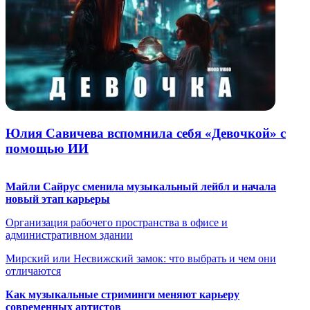
Юлия Савичева вспомнила себя «Девочкой» с
помощью ИИ
Майли Сайрус сменила музыкальный лейбл и начала
новый этап карьеры
Организация рабочего пространства в офисе и
административном здании
Мирский или Несвижский замок: что выбрать и чем они
отличаются
Как музыкальные стриминги меняют карьеру
современных артистов