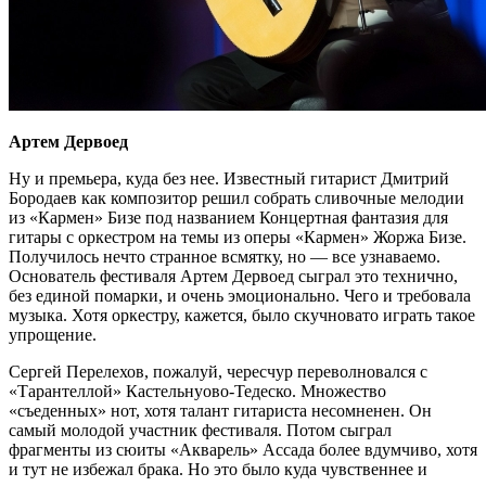
Артем Дервоед
Ну и премьера, куда без нее. Известный гитарист Дмитрий
Бородаев как композитор решил собрать сливочные мелодии
из «Кармен» Бизе под названием Концертная фантазия для
гитары с оркестром на темы из оперы «Кармен» Жоржа Бизе.
Получилось нечто странное всмятку, но — все узнаваемо.
Основатель фестиваля Артем Дервоед сыграл это технично,
без единой помарки, и очень эмоционально. Чего и требовала
музыка. Хотя оркестру, кажется, было скучновато играть такое
упрощение.
Сергей Перелехов, пожалуй, чересчур переволновался с
«Тарантеллой» Кастельнуово-Тедеско. Множество
«съеденных» нот, хотя талант гитариста несомненен. Он
самый молодой участник фестиваля. Потом сыграл
фрагменты из сюиты «Акварель» Ассада более вдумчиво, хотя
и тут не избежал брака. Но это было куда чувственнее и