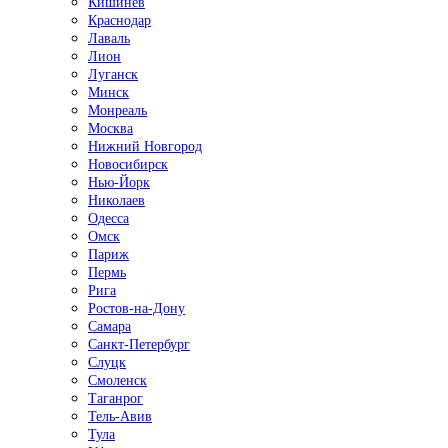
Кишинёв
Краснодар
Лаваль
Лион
Луганск
Минск
Монреаль
Москва
Нижний Новгород
Новосибирск
Нью-Йорк
Николаев
Одесса
Омск
Париж
Пермь
Рига
Ростов-на-Дону
Самара
Санкт-Петербург
Слуцк
Смоленск
Таганрог
Тель-Авив
Тула