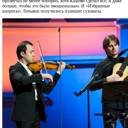
прозвучал не менее чопорно, хотя Казазян сделал все, и даже
больше, чтобы это было эмоционально. И «Избранные
каприсы» Леньяни получились излишне суховаты.