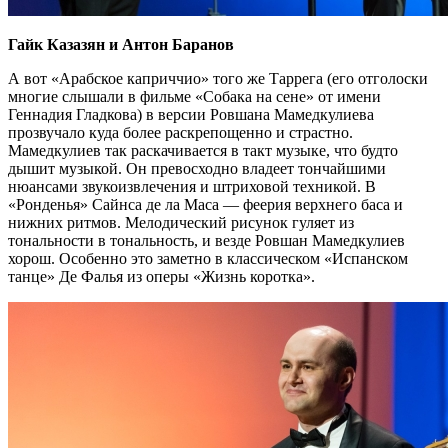
Гайк Казазян и Антон Баранов
А вот «Арабское каприччио» того же Таррега (его отголоски
многие слышали в фильме «Собака на сене» от имени
Геннадия Гладкова) в версии Ровшана Мамедкулиева
прозвучало куда более раскрепощенно и страстно.
Мамедкулиев так раскачивается в такт музыке, что будто
дышит музыкой. Он превосходно владеет тончайшими
нюансами звукоизвлечения и штриховой техникой. В
«Ронденья» Сайнса де ла Маса — феерия верхнего баса и
нижних ритмов. Мелодический рисунок гуляет из
тональности в тональность, и везде Ровшан Мамедкулиев
хорош. Особенно это заметно в классическом «Испанском
танце» Де Фалья из оперы «Жизнь коротка».