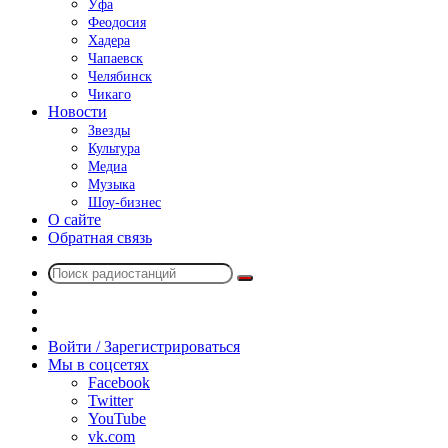
Уфа
Феодосия
Хадера
Чапаевск
Челябинск
Чикаго
Новости
Звезды
Культура
Медиа
Музыка
Шоу-бизнес
О сайте
Обратная связь
Поиск
Switch
радиостанций
skin
Sidebar
Случайное
радио
Войти / Зарегистрироваться
Мы в соцсетях
Facebook
Twitter
YouTube
vk.com