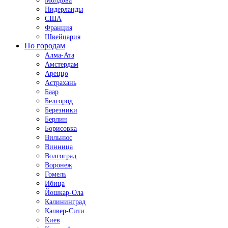
Молдова
Нидерланды
США
Франция
Швейцария
По городам
Алма-Ата
Амстердам
Ареццо
Астрахань
Баар
Белгород
Березники
Берлин
Борисовка
Вильнюс
Винница
Волгоград
Воронеж
Гомель
Ибица
Йошкар-Ола
Калининград
Калвер-Сити
Киев