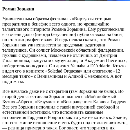
Роман Зорькин
Удивительным образом фестиваль «Виртуозы гитары»
превратился в бенефис всего одного, но чрезвычайно
талантливого гитариста Романа Зорькина. Ему рукоплескали,
его очень долго (иногда безуспешно) публика звала на бисы,
он стал лицом фестиваля. И ведь нельзя сказать, что Роман
Зорькин так уж неизвестен за пределами аудитории
телепузиков. Он солист Московской областной филармонии,
пухляш с кудряшками, издалека не отличишь от Дмитрия
Илларионова, выпускник музучилища и Академии Гнесиных,
победитель конкурсов. Он артист Yamaha и D’Addario. Кто-то
видел его в квинтете «Soledad Orquesta» или спектакле «12
месяцев танго» с Вениамином и Аликой Смеховыми. А вот
поди ж ты.
Все началось даже не с открытия (там Зорькина не было). Во
второй день фестиваля Зорькин вышел с «Мой любимый
Буэнос-Айрес», «Безумие» и «Возвращение» Карлоса Гарделя.
Все это Зорькин исполнил с такой внутренней свободой и
естественной эстетикой, что вспоминать казенные
исполнения Гарделя и Родриго как-то уже не хотелось. Знаете,
вот есть живое исполнение и есть будто под стволом автомата,
— разница примерно такая. Бог знает, что творится в их