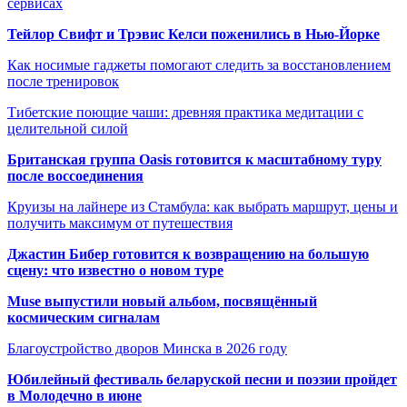
сервисах
Тейлор Свифт и Трэвис Келси поженились в Нью-Йорке
Как носимые гаджеты помогают следить за восстановлением
после тренировок
Тибетские поющие чаши: древняя практика медитации с
целительной силой
Британская группа Oasis готовится к масштабному туру
после воссоединения
Круизы на лайнере из Стамбула: как выбрать маршрут, цены и
получить максимум от путешествия
Джастин Бибер готовится к возвращению на большую
сцену: что известно о новом туре
Muse выпустили новый альбом, посвящённый
космическим сигналам
Благоустройство дворов Минска в 2026 году
Юбилейный фестиваль беларуской песни и поэзии пройдет
в Молодечно в июне