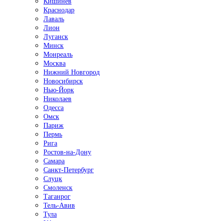
Кишинёв
Краснодар
Лаваль
Лион
Луганск
Минск
Монреаль
Москва
Нижний Новгород
Новосибирск
Нью-Йорк
Николаев
Одесса
Омск
Париж
Пермь
Рига
Ростов-на-Дону
Самара
Санкт-Петербург
Слуцк
Смоленск
Таганрог
Тель-Авив
Тула