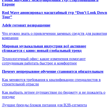
Европе
Rod Wave анонсировал масштабный тур “Don’t Look Down
Tour”
Adele готовит возвращение
Что нужно знать о привлечении заемных средств для развития
компании
Мировая музыкальная индустрия всё активнее
сближается с кино: новый глобальный тренд
Технологичный офис: какие изменения помогают
сотрудникам работать быстрее и комфортнее
Почему непрерывное обучение становится обязательным
Как меняются требования к квалификации специалистов в
строительной отрасли
Как выбрать летнее путешествие по бюджету и не пожалеть о
поездке
Лучшие бренды блоков питания для B2B-сегмента