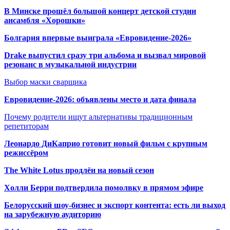
В Минске прошёл большой концерт детской студии
ансамбля «Хорошки»
Болгария впервые выиграла «Евровидение-2026»
Drake выпустил сразу три альбома и вызвал мировой
резонанс в музыкальной индустрии
Выбор маски сварщика
Евровидение-2026: объявлены место и дата финала
Почему родители ищут альтернативы традиционным
репетиторам
Леонардо ДиКаприо готовит новый фильм с крупным
режиссёром
The White Lotus продлён на новый сезон
Холли Берри подтвердила помолвк
у в прямом эфире
Белорусский шоу-бизнес и экспорт контента: есть ли выход
на зарубежную аудиторию