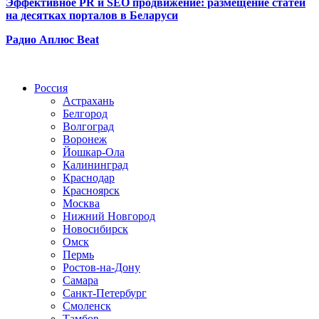
Эффективное PR и SEO продвижение:
размещение статей
на десятках порталов в Беларуси
Радио Аплюс Beat
Радио по странам
Россия
Астрахань
Белгород
Волгоград
Воронеж
Йошкар-Ола
Калининград
Краснодар
Красноярск
Москва
Нижний Новгород
Новосибирск
Омск
Пермь
Ростов-на-Дону
Самара
Санкт-Петербург
Смоленск
Тамбов