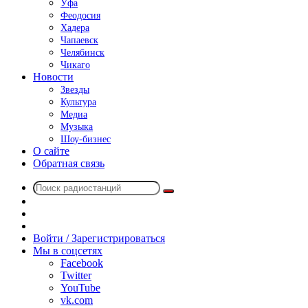
Уфа
Феодосия
Хадера
Чапаевск
Челябинск
Чикаго
Новости
Звезды
Культура
Медиа
Музыка
Шоу-бизнес
О сайте
Обратная связь
Поиск
Switch
радиостанций
skin
Sidebar
Случайное
радио
Войти / Зарегистрироваться
Мы в соцсетях
Facebook
Twitter
YouTube
vk.com