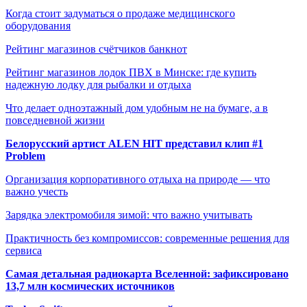
Когда стоит задуматься о продаже медицинского
оборудования
Рейтинг магазинов счётчиков банкнот
Рейтинг магазинов лодок ПВХ в Минске: где купить
надежную лодку для рыбалки и отдыха
Что делает одноэтажный дом удобным не на бумаге, а в
повседневной жизни
Белорусский артист ALEN HIT представил клип #1
Problem
Организация корпоративного отдыха на природе — что
важно учесть
Зарядка электромобиля зимой: что важно учитывать
Практичность без компромиссов: современные решения для
сервиса
Самая детальная радиокарта Вселенной: зафиксировано
13,7 млн космических источников