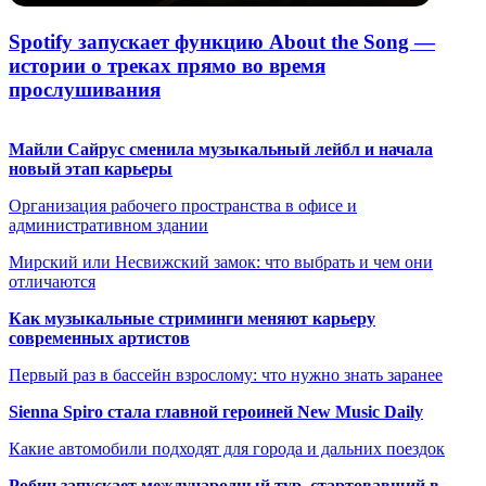
Spotify запускает функцию About the Song —
истории о треках прямо во время
прослушивания
Майли Сайрус сменила музыкальный лейбл и начала
новый этап карьеры
Организация рабочего пространства в офисе и
административном здании
Мирский или Несвижский замок: что выбрать и чем они
отличаются
Как музыкальные стриминги меняют карьеру
современных артистов
Первый раз в бассейн взрослому: что нужно знать заранее
Sienna Spiro стала главной героиней New Music Daily
Какие автомобили подходят для города и дальних поездок
Робин запускает международный тур, стартовавший в