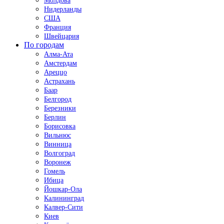
Молдова
Нидерланды
США
Франция
Швейцария
По городам
Алма-Ата
Амстердам
Ареццо
Астрахань
Баар
Белгород
Березники
Берлин
Борисовка
Вильнюс
Винница
Волгоград
Воронеж
Гомель
Ибица
Йошкар-Ола
Калининград
Калвер-Сити
Киев