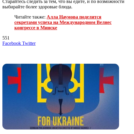
Старайтесь следить за тем, что вы едите, и по возможности
выбирайте более здоровые блюда.
Читайте также:
Алла Наумова поделится
секретами успеха на Международном Велнес
конгрессе в Минске
551
LinkedIn
Tumblr
Reddit
Вконтакте
Одноклассники
Skype
Messenger
Messenger
WhatsApp
Telegram
Viber
Line
Поделиться
Печатать
Facebook
Twitter
через
электронную
Похожие радио
почту