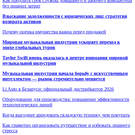
Как продлить срок службы домашнего и рабочего компьютера
без лишних затрат
Взыскание задолженности с юридических лиц: стратегия
возврата активов
Почему оценка имущества важна перед продажей
Мировая музыкальная индустрия ускоряет переход к
эпохе глобальных туров
Taylor Swift вновь оказалась в центре внимания мировой
музыкальной индустрии
Музыкальная индустрия начала борьбу с искусственным
интеллектом — рынок стремительно меняется
Li Auto в Беларуси: официальный дистрибьютор 2026
Оборудование для производства: повышение эффективности
технологических линий
Когда выгоднее арендовать складскую технику, чем покупать
Как грамотно организовать путешествие и избежать лишнего
стресса