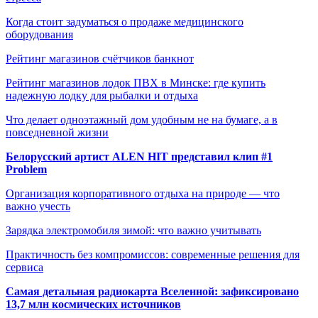
Когда стоит задуматься о продаже медицинского
оборудования
Рейтинг магазинов счётчиков банкнот
Рейтинг магазинов лодок ПВХ в Минске: где купить
надежную лодку для рыбалки и отдыха
Что делает одноэтажный дом удобным не на бумаге, а в
повседневной жизни
Белорусский артист ALEN HIT представил клип #1
Problem
Организация корпоративного отдыха на природе — что
важно учесть
Зарядка электромобиля зимой: что важно учитывать
Практичность без компромиссов: современные решения для
сервиса
Самая детальная радиокарта Вселенной: зафиксировано
13,7 млн космических источников