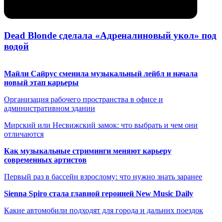
Dead Blonde сделала «Адреналиновый укол» под
водой
Майли Сайрус сменила музыкальный лейбл и начала
новый этап карьеры
Организация рабочего пространства в офисе и
административном здании
Мирский или Несвижский замок: что выбрать и чем они
отличаются
Как музыкальные стриминги меняют карьеру
современных артистов
Первый раз в бассейн взрослому: что нужно знать заранее
Sienna Spiro стала главной героиней New Music Daily
Какие автомобили подходят для города и дальних поездок