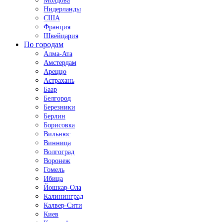
Молдова
Нидерланды
США
Франция
Швейцария
По городам
Алма-Ата
Амстердам
Ареццо
Астрахань
Баар
Белгород
Березники
Берлин
Борисовка
Вильнюс
Винница
Волгоград
Воронеж
Гомель
Ибица
Йошкар-Ола
Калининград
Калвер-Сити
Киев