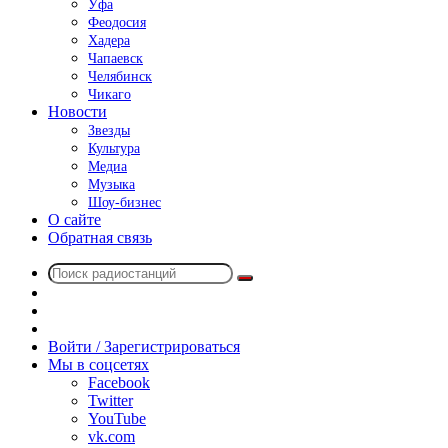
Уфа
Феодосия
Хадера
Чапаевск
Челябинск
Чикаго
Новости
Звезды
Культура
Медиа
Музыка
Шоу-бизнес
О сайте
Обратная связь
Поиск
Switch
радиостанций
skin
Sidebar
Случайное
радио
Войти / Зарегистрироваться
Мы в соцсетях
Facebook
Twitter
YouTube
vk.com