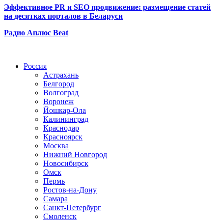
Эффективное PR и SEO продвижение:
размещение статей
на десятках порталов в Беларуси
Радио Аплюс Beat
Радио по странам
Россия
Астрахань
Белгород
Волгоград
Воронеж
Йошкар-Ола
Калининград
Краснодар
Красноярск
Москва
Нижний Новгород
Новосибирск
Омск
Пермь
Ростов-на-Дону
Самара
Санкт-Петербург
Смоленск