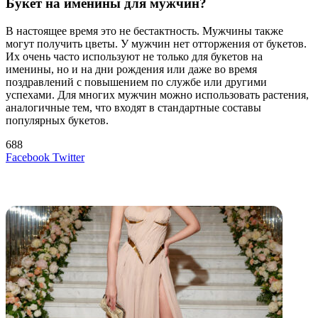
Букет на именины для мужчин?
В настоящее время это не бестактность. Мужчины также
могут получить цветы. У мужчин нет отторжения от букетов.
Их очень часто используют не только для букетов на
именины, но и на дни рождения или даже во время
поздравлений с повышением по службе или другими
успехами. Для многих мужчин можно использовать растения,
аналогичные тем, что входят в стандартные составы
популярных букетов.
688
LinkedIn
Tumblr
Reddit
Вконтакте
Одноклассники
Skype
Messenger
Messenger
WhatsApp
Telegram
Viber
Line
Поделиться
Печатать
Facebook
Twitter
через
электронную
Похожие радио
почту