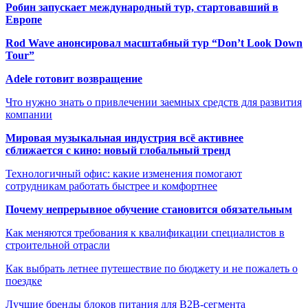
Робин запускает международный тур, стартовавший в
Европе
Rod Wave анонсировал масштабный тур “Don’t Look Down
Tour”
Adele готовит возвращение
Что нужно знать о привлечении заемных средств для развития
компании
Мировая музыкальная индустрия всё активнее
сближается с кино: новый глобальный тренд
Технологичный офис: какие изменения помогают
сотрудникам работать быстрее и комфортнее
Почему непрерывное обучение становится обязательным
Как меняются требования к квалификации специалистов в
строительной отрасли
Как выбрать летнее путешествие по бюджету и не пожалеть о
поездке
Лучшие бренды блоков питания для B2B-сегмента