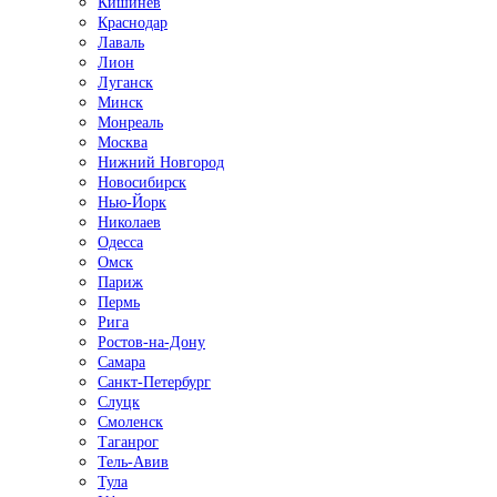
Кишинёв
Краснодар
Лаваль
Лион
Луганск
Минск
Монреаль
Москва
Нижний Новгород
Новосибирск
Нью-Йорк
Николаев
Одесса
Омск
Париж
Пермь
Рига
Ростов-на-Дону
Самара
Санкт-Петербург
Слуцк
Смоленск
Таганрог
Тель-Авив
Тула