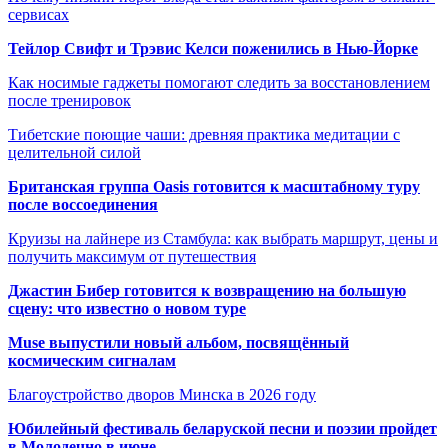
сервисах
Тейлор Свифт и Трэвис Келси поженились в Нью-Йорке
Как носимые гаджеты помогают следить за восстановлением
после тренировок
Тибетские поющие чаши: древняя практика медитации с
целительной силой
Британская группа Oasis готовится к масштабному туру
после воссоединения
Круизы на лайнере из Стамбула: как выбрать маршрут, цены и
получить максимум от путешествия
Джастин Бибер готовится к возвращению на большую
сцену: что известно о новом туре
Muse выпустили новый альбом, посвящённый
космическим сигналам
Благоустройство дворов Минска в 2026 году
Юбилейный фестиваль беларуской песни и поэзии пройдет
в Молодечно в июне