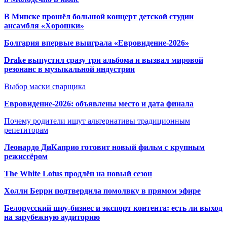
В Минске прошёл большой концерт детской студии
ансамбля «Хорошки»
Болгария впервые выиграла «Евровидение-2026»
Drake выпустил сразу три альбома и вызвал мировой
резонанс в музыкальной индустрии
Выбор маски сварщика
Евровидение-2026: объявлены место и дата финала
Почему родители ищут альтернативы традиционным
репетиторам
Леонардо ДиКаприо готовит новый фильм с крупным
режиссёром
The White Lotus продлён на новый сезон
Холли Берри подтвердила помолвк
у в прямом эфире
Белорусский шоу-бизнес и экспорт контента: есть ли выход
на зарубежную аудиторию