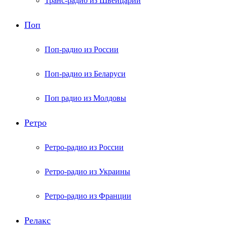
Транс-радио из Швейцарии
Поп
Поп-радио из России
Поп-радио из Беларуси
Поп радио из Молдовы
Ретро
Ретро-радио из России
Ретро-радио из Украины
Ретро-радио из Франции
Релакс