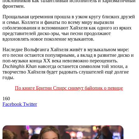
поклонников как талантливый исполнитель и харизматичный
фронтмен.
Прощальная церемония прошла в узком кругу близких друзей
и семьи. Коллеги и фанаты по всему миру выразили
соболезнования и вспоминают Хайхеля как одного из ярких
представителей диско‑эры, чьи песни продолжают
вдохновлять новое поколение музыкантов.
Наследие Вольфганга Хайхеля живёт в музыкальном мире:
его песни остаются популярными, а вклад в развитие диско и
поп‑музыки конца XX века невозможно переоценить.
Dschinghis Khan
навсегда останется символом той эпохи, а
творчество Хайхеля будет радовать слушателей ещё долгие
годы.
По книге Бритни Спирс снимут байопик о певице
160
LinkedIn
Tumblr
Reddit
Вконтакте
Одноклассники
Skype
Messenger
Messenger
WhatsApp
Telegram
Viber
Line
Поделиться
Печатать
Facebook
Twitter
через
электронную
Похожие радио
почту