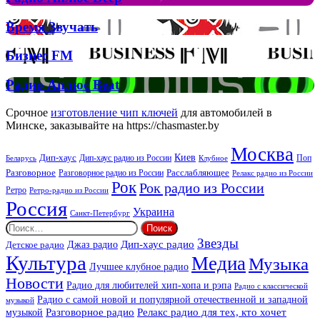
та
Аплюс
Брітні
Deep
Время
Время Звучать
Спірс
Звучать
Бизнес
Бизнес FM
FM
Радио
Радио Аплюс Beat
Аплюс
Beat
Срочное
изготовление чип ключей
для автомобилей в
Минске, заказывайте на https://chasmaster.by
Москва
Киев
Дип-хаус
Дип-хаус радио из России
Клубное
Поп
Беларусь
Разговорное
Расслабляющее
Разговорное радио из России
Релакс радио из России
Рок
Рок радио из России
Ретро
Ретро-радио из России
Россия
Украина
Санкт-Петербург
Найти:
Звезды
Дип-хаус радио
Джаз радио
Детское радио
Культура
Медиа
Музыка
Лучшее клубное радио
Новости
Радио для любителей хип-хопа и рэпа
Радио с классической
Радио с самой новой и популярной отечественной и западной
музыкой
музыкой
Разговорное радио
Релакс радио для тех, кто хочет