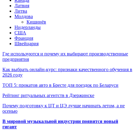
Канада
Латвия
Литва
Молдова
Кишинёв
Нидерланды
США
Франция
Швейцария
Где используются и почему их выбирают производственные
предприятия
Как выбрать онлайн-курс: признаки качественного обучения в
2026 году
ТОП 5: прокатов авто в Бресте для поездок по Беларуси
Рейтинг ритуальных агентств в Дзержинске
Почему подготовку к ЦТ и ЦЭ лучше начинать летом, а не
осенью
В мировой музыкальной индустрии появится новый
гигант