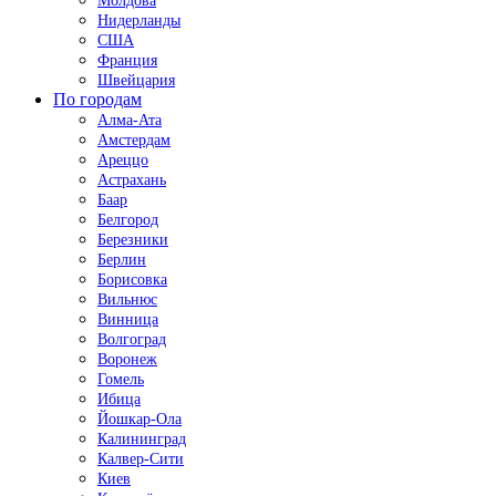
Молдова
Нидерланды
США
Франция
Швейцария
По городам
Алма-Ата
Амстердам
Ареццо
Астрахань
Баар
Белгород
Березники
Берлин
Борисовка
Вильнюс
Винница
Волгоград
Воронеж
Гомель
Ибица
Йошкар-Ола
Калининград
Калвер-Сити
Киев