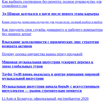
Как выбрать снотворное без рецепта: полное руководство для
спокойного сна
Эд Ширан задумался о паузе после нового этапа карьеры
Какие породы древесины подходят для доски пола: полный разбор и выбор
Как продлить срок службы домашнего и рабочего компьютера
без лишних затрат
Взыскание задолженности с юридических лиц: стратегия
возврата активов
Почему оценка имущества важна перед продажей
Мировая музыкальная индустрия ускоряет переход к
эпохе глобальных туров
Taylor Swift вновь оказалась в центре внимания мировой
музыкальной индустрии
Музыкальная индустрия начала борьбу с искусственным
интеллектом — рынок стремительно меняется
Li Auto в Беларуси: официальный дистрибьютор 2026