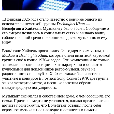
13 февраля 2026 года стало известно о кончине одного из
основателей немецкой группы
Dschinghis Khan
—
Вольфганга Хайхеля
. Музыканту было 75 лет. Сообщение о
его смерти появилось в социальных сетях и вызвало волну
соболезнований среди поклонников диско‑музыки по всему
миру.
Вольфганг Хайхель прославился благодаря таким хитам, как
Moskau
и
Dschinghis Khan
, которые стали визитной карточкой
группы ещё в конце 1970‑х годов. Эти композиции не только
занимали высокие позиции в хит‑парадах, но и остаются
культовыми для поклонников ретро‑музыки, звуча на
радиостанциях и в клубах. Хайхель также был известен
участием в конкурсе
Eurovision Song Contest 1979
, где группа
заняла четвертое место, а песни коллектива обрели
международную популярность.
Музыкант скончался в собственном доме, о чём сообщила его
семья. Причина смерти не уточняется, однако представители
артиста подчеркнули, что Вольфганг оставил после себя
огромное музыкальное наследие и останется в памяти