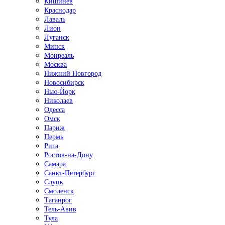
Кишинёв
Краснодар
Лаваль
Лион
Луганск
Минск
Монреаль
Москва
Нижний Новгород
Новосибирск
Нью-Йорк
Николаев
Одесса
Омск
Париж
Пермь
Рига
Ростов-на-Дону
Самара
Санкт-Петербург
Слуцк
Смоленск
Таганрог
Тель-Авив
Тула