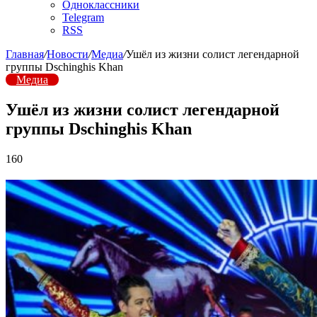
Одноклассники
Telegram
RSS
Главная
/
Новости
/
Медиа
/
Ушёл из жизни солист легендарной
группы Dschinghis Khan
Медиа
Ушёл из жизни солист легендарной
группы Dschinghis Khan
160