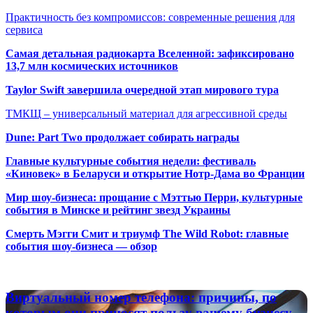
Практичность без компромиссов: современные решения для
сервиса
Самая детальная радиокарта Вселенной: зафиксировано
13,7 млн космических источников
Taylor Swift завершила очередной этап мирового тура
ТМКЩ – универсальный материал для агрессивной среды
Dune: Part Two продолжает собирать награды
Главные культурные события недели: фестиваль
«Киновек» в Беларуси и открытие Нотр-Дама во Франции
Мир шоу-бизнеса: прощание с Мэттью Перри, культурные
события в Минске и рейтинг звезд Украины
Смерть Мэгги Смит и триумф The Wild Robot: главные
события шоу-бизнеса — обзор
Популярные радиостанции
Виртуальный
Виртуальный номер телефона: причины, по
номер
которым они приносят пользу вашему бизнесу