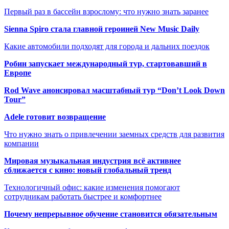
Первый раз в бассейн взрослому: что нужно знать заранее
Sienna Spiro стала главной героиней New Music Daily
Какие автомобили подходят для города и дальних поездок
Робин запускает международный тур, стартовавший в
Европе
Rod Wave анонсировал масштабный тур “Don’t Look Down
Tour”
Adele готовит возвращение
Что нужно знать о привлечении заемных средств для развития
компании
Мировая музыкальная индустрия всё активнее
сближается с кино: новый глобальный тренд
Технологичный офис: какие изменения помогают
сотрудникам работать быстрее и комфортнее
Почему непрерывное обучение становится обязательным