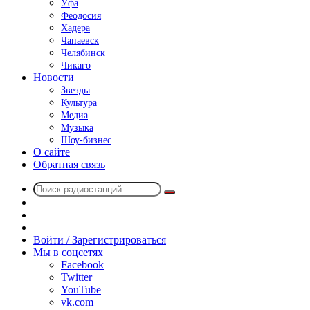
Уфа
Феодосия
Хадера
Чапаевск
Челябинск
Чикаго
Новости
Звезды
Культура
Медиа
Музыка
Шоу-бизнес
О сайте
Обратная связь
Поиск
Switch
радиостанций
skin
Sidebar
Случайное
радио
Войти / Зарегистрироваться
Мы в соцсетях
Facebook
Twitter
YouTube
vk.com