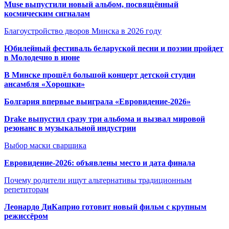
Muse выпустили новый альбом, посвящённый
космическим сигналам
Благоустройство дворов Минска в 2026 году
Юбилейный фестиваль беларуской песни и поэзии пройдет
в Молодечно в июне
В Минске прошёл большой концерт детской студии
ансамбля «Хорошки»
Болгария впервые выиграла «Евровидение-2026»
Drake выпустил сразу три альбома и вызвал мировой
резонанс в музыкальной индустрии
Выбор маски сварщика
Евровидение-2026: объявлены место и дата финала
Почему родители ищут альтернативы традиционным
репетиторам
Леонардо ДиКаприо готовит новый фильм с крупным
режиссёром