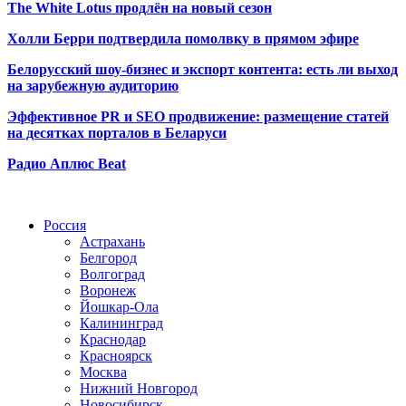
The White Lotus продлён на новый сезон
Холли Берри подтвердила помолвк
у в прямом эфире
Белорусский шоу-бизнес и экспорт контента: есть ли выход
на зарубежную аудиторию
Эффективное PR и SEO продвижение:
размещение статей
на десятках порталов в Беларуси
Радио Аплюс Beat
Радио по странам
Россия
Астрахань
Белгород
Волгоград
Воронеж
Йошкар-Ола
Калининград
Краснодар
Красноярск
Москва
Нижний Новгород
Новосибирск