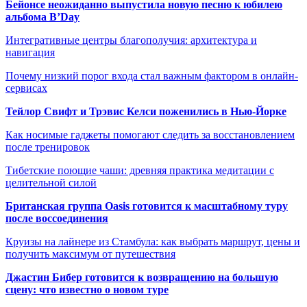
Бейонсе неожиданно выпустила новую песню к юбилею
альбома B’Day
Интегративные центры благополучия: архитектура и
навигация
Почему низкий порог входа стал важным фактором в онлайн-
сервисах
Тейлор Свифт и Трэвис Келси поженились в Нью-Йорке
Как носимые гаджеты помогают следить за восстановлением
после тренировок
Тибетские поющие чаши: древняя практика медитации с
целительной силой
Британская группа Oasis готовится к масштабному туру
после воссоединения
Круизы на лайнере из Стамбула: как выбрать маршрут, цены и
получить максимум от путешествия
Джастин Бибер готовится к возвращению на большую
сцену: что известно о новом туре