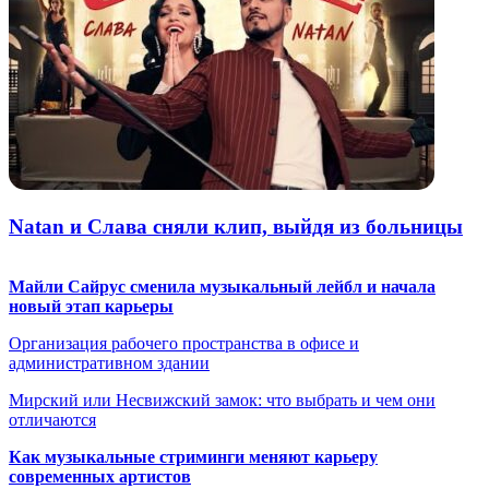
Natan и Слава сняли клип, выйдя из больницы
Майли Сайрус сменила музыкальный лейбл и начала
новый этап карьеры
Организация рабочего пространства в офисе и
административном здании
Мирский или Несвижский замок: что выбрать и чем они
отличаются
Как музыкальные стриминги меняют карьеру
современных артистов