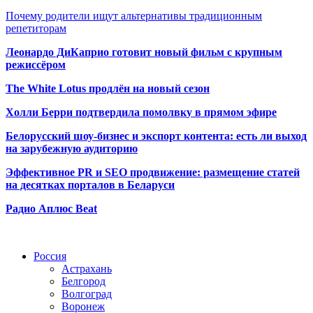
Почему родители ищут альтернативы традиционным
репетиторам
Леонардо ДиКаприо готовит новый фильм с крупным
режиссёром
The White Lotus продлён на новый сезон
Холли Берри подтвердила помолвк
у в прямом эфире
Белорусский шоу-бизнес и экспорт контента: есть ли выход
на зарубежную аудиторию
Эффективное PR и SEO продвижение:
размещение статей
на десятках порталов в Беларуси
Радио Аплюс Beat
Радио по странам
Россия
Астрахань
Белгород
Волгоград
Воронеж