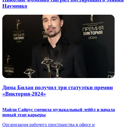
Науменко
Дима Билан получил три статуэтки премии
«Виктория-2024»
Майли Сайрус сменила музыкальный лейбл и начала
новый этап карьеры
Организация рабочего пространства в офисе и