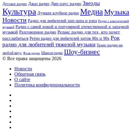
Звезды
Дип-хаус радио
Джаз радио
Детское радио
Культура
Медиа
Музыка
Лучшее клубное радио
Новости
Радио для любителей хип-хопа и рэпа
Радио с классической
Радио с самой новой и популярной отечественной и западной
музыкой
музыкой
Разговорное радио
Релакс радио для тех, кто хочет
Рок
расслабиться
Ретро радио для любителей хитов 80х и 90х
радио для любителей тяжелой музыки
Транс-радио на
Шоу-бизнес
любой вкус
Шансон радио
Фолк радио
© Все права защищены 2026
Новости
Обратная связь
О сайте
Политика конфиденциальности
Facebook
Twitter
YouTube
vk.com
Одноклассники
Telegram
RSS