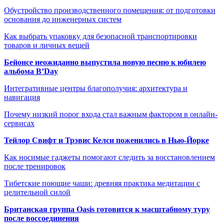
Обустройство производственного помещения: от подготовки
основания до инженерных систем
Как выбрать упаковку для безопасной транспортировки
товаров и личных вещей
Бейонсе неожиданно выпустила новую песню к юбилею
альбома B’Day
Интегративные центры благополучия: архитектура и
навигация
Почему низкий порог входа стал важным фактором в онлайн-
сервисах
Тейлор Свифт и Трэвис Келси поженились в Нью-Йорке
Как носимые гаджеты помогают следить за восстановлением
после тренировок
Тибетские поющие чаши: древняя практика медитации с
целительной силой
Британская группа Oasis готовится к масштабному туру
после воссоединения