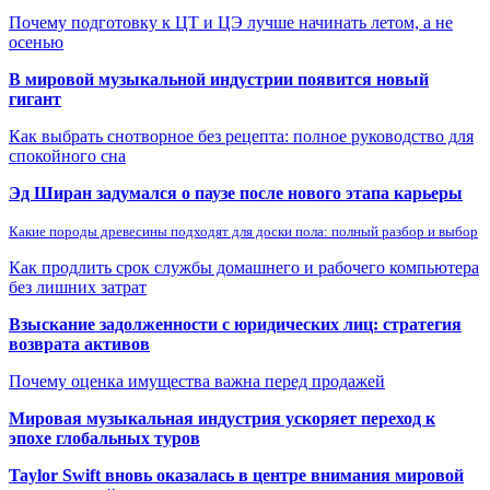
Почему подготовку к ЦТ и ЦЭ лучше начинать летом, а не
осенью
В мировой музыкальной индустрии появится новый
гигант
Как выбрать снотворное без рецепта: полное руководство для
спокойного сна
Эд Ширан задумался о паузе после нового этапа карьеры
Какие породы древесины подходят для доски пола: полный разбор и выбор
Как продлить срок службы домашнего и рабочего компьютера
без лишних затрат
Взыскание задолженности с юридических лиц: стратегия
возврата активов
Почему оценка имущества важна перед продажей
Мировая музыкальная индустрия ускоряет переход к
эпохе глобальных туров
Taylor Swift вновь оказалась в центре внимания мировой