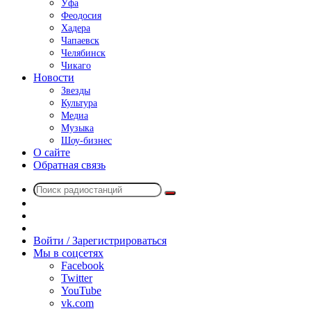
Уфа
Феодосия
Хадера
Чапаевск
Челябинск
Чикаго
Новости
Звезды
Культура
Медиа
Музыка
Шоу-бизнес
О сайте
Обратная связь
Поиск
Switch
радиостанций
skin
Sidebar
Случайное
радио
Войти / Зарегистрироваться
Мы в соцсетях
Facebook
Twitter
YouTube
vk.com