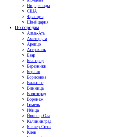
Молдова
Нидерланды
США
Франция
Швейцария
По городам
Алма-Ата
Амстердам
Ареццо
Астрахань
Баар
Белгород
Березники
Берлин
Борисовка
Вильнюс
Винница
Волгоград
Воронеж
Гомель
Ибица
Йошкар-Ола
Калининград
Калвер-Сити
Киев