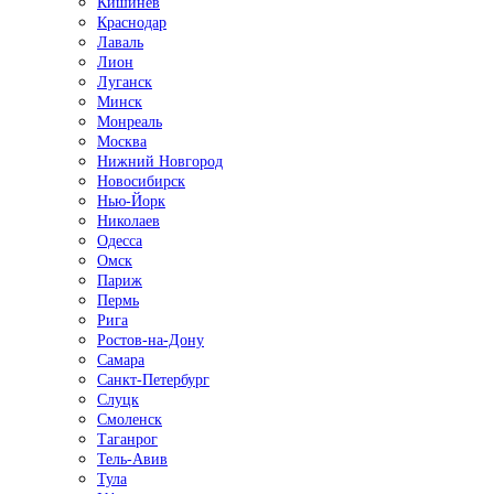
Кишинёв
Краснодар
Лаваль
Лион
Луганск
Минск
Монреаль
Москва
Нижний Новгород
Новосибирск
Нью-Йорк
Николаев
Одесса
Омск
Париж
Пермь
Рига
Ростов-на-Дону
Самара
Санкт-Петербург
Слуцк
Смоленск
Таганрог
Тель-Авив
Тула