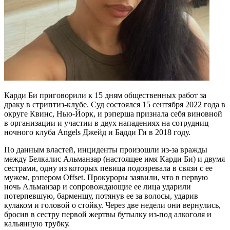
Карди Би приговорили к 15 дням общественных работ за
драку в стриптиз-клубе. Суд состоялся 15 сентября 2022 года в
округе Квинс, Нью-Йорк, и рэперша признала себя виновной
в организации и участии в двух нападениях на сотрудниц
ночного клуба Angels Джейд и Бадди Ги в 2018 году.
По данным властей, инциденты произошли из-за вражды
между Белкалис Альманзар (настоящее имя Карди Би) и двумя
сестрами, одну из которых певица подозревала в связи с ее
мужем, рэпером Offset. Прокуроры заявили, что в первую
ночь Альманзар и сопровождающие ее лица ударили
потерпевшую, барменшу, потянув ее за волосы, ударив
кулаком и головой о стойку. Через две недели они вернулись,
бросив в сестру первой жертвы бутылку из-под алкоголя и
кальянную трубку.