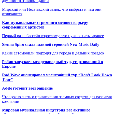
административном здании
Мирский или Несвижский замок: что выбрать и чем они
отличаются
Как музыкальные стриминги меняют карьеру
современных артистов
Первый раз в бассейн взрослому: что нужно знать заранее
Sienna Spiro стала главной героиней New Music Daily
Какие автомобили подходят для города и дальних поездок
Робин запускает международный тур, стартовавший в
Европе
Rod Wave анонсировал масштабный тур “Don’t Look Down
Tour”
Adele готовит возвращение
Что нужно знать о привлечении заемных средств для развития
компании
Мировая музыкальная индустрия всё активнее