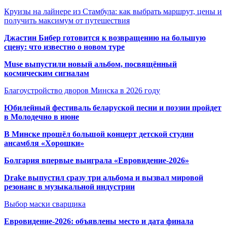
Круизы на лайнере из Стамбула: как выбрать маршрут, цены и
получить максимум от путешествия
Джастин Бибер готовится к возвращению на большую
сцену: что известно о новом туре
Muse выпустили новый альбом, посвящённый
космическим сигналам
Благоустройство дворов Минска в 2026 году
Юбилейный фестиваль беларуской песни и поэзии пройдет
в Молодечно в июне
В Минске прошёл большой концерт детской студии
ансамбля «Хорошки»
Болгария впервые выиграла «Евровидение-2026»
Drake выпустил сразу три альбома и вызвал мировой
резонанс в музыкальной индустрии
Выбор маски сварщика
Евровидение-2026: объявлены место и дата финала