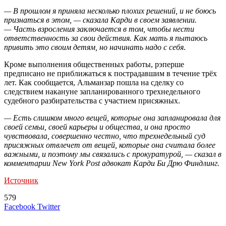
— В прошлом я приняла несколько плохих решений, и не боюсь
признаться в этом, — сказала Карди в своем заявлении.
— Часть взросления заключается в том, чтобы нести
ответственность за свои действия. Как мать я пытаюсь
привить это своим детям, но начинать надо с себя
.
Кроме выполнения общественных работы, рэперше
предписано не приближаться к пострадавшим в течение трёх
лет. Как сообщается, Альманзар пошла на сделку со
следствием накануне запланированного трехнедельного
судебного разбирательства с участием присяжных.
— Есть слишком много вещей, которые она запланировала для
своей семьи, своей карьеры и общества, и она просто
чувствовала, совершенно честно, что трехнедельный суд
присяжных отвлечет от вещей, которые она считала более
важными, и поэтому мы связались с прокуратурой, — сказал в
комментарии New York Post адвокат Карди Би Дрю Финдлинг.
Источник
579
LinkedIn
Tumblr
Reddit
Вконтакте
Одноклассники
Skype
Messenger
Messenger
WhatsApp
Telegram
Viber
Line
Поделиться
Печатать
Facebook
Twitter
через
электронную