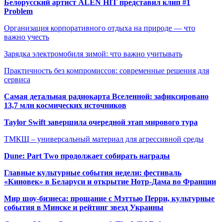
Белорусский артист ALEN HIT представил клип #1
Problem
Организация корпоративного отдыха на природе — что
важно учесть
Зарядка электромобиля зимой: что важно учитывать
Практичность без компромиссов: современные решения для
сервиса
Самая детальная радиокарта Вселенной: зафиксировано
13,7 млн космических источников
Taylor Swift завершила очередной этап мирового тура
ТМКЩ – универсальный материал для агрессивной среды
Dune: Part Two продолжает собирать награды
Главные культурные события недели: фестиваль
«Киновек» в Беларуси и открытие Нотр-Дама во Франции
Мир шоу-бизнеса: прощание с Мэттью Перри, культурные
события в Минске и рейтинг звезд Украины