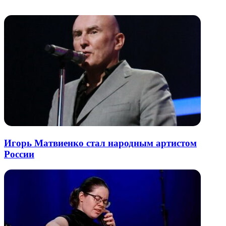
Похожие радио
почту
Игорь Матвиенко стал народным артистом
России