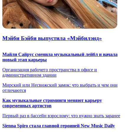
Мэйби Бэйби выпустила «Мэйбилэнд»
Майли Сайрус сменила музыкальный лейбл и начала
новый этап карьеры
Организация рабочего пространства в офисе и
административном здании
Мирский или Несвижский замок: что выбрать и чем они
отличаются
Как музыкальные стриминги меняют карьеру
современных артистов
Первый раз в бассейн взрослому: что нужно знать заранее
Sienna Spiro стала главной героиней New Music Daily