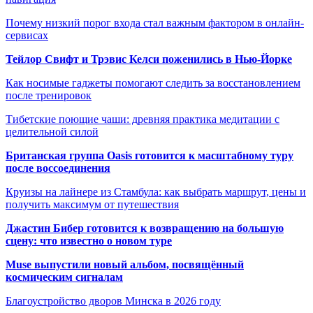
Почему низкий порог входа стал важным фактором в онлайн-
сервисах
Тейлор Свифт и Трэвис Келси поженились в Нью-Йорке
Как носимые гаджеты помогают следить за восстановлением
после тренировок
Тибетские поющие чаши: древняя практика медитации с
целительной силой
Британская группа Oasis готовится к масштабному туру
после воссоединения
Круизы на лайнере из Стамбула: как выбрать маршрут, цены и
получить максимум от путешествия
Джастин Бибер готовится к возвращению на большую
сцену: что известно о новом туре
Muse выпустили новый альбом, посвящённый
космическим сигналам
Благоустройство дворов Минска в 2026 году