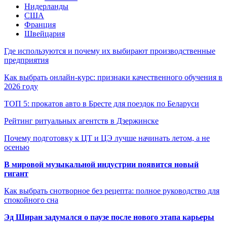
Нидерланды
США
Франция
Швейцария
Где используются и почему их выбирают производственные
предприятия
Как выбрать онлайн-курс: признаки качественного обучения в
2026 году
ТОП 5: прокатов авто в Бресте для поездок по Беларуси
Рейтинг ритуальных агентств в Дзержинске
Почему подготовку к ЦТ и ЦЭ лучше начинать летом, а не
осенью
В мировой музыкальной индустрии появится новый
гигант
Как выбрать снотворное без рецепта: полное руководство для
спокойного сна
Эд Ширан задумался о паузе после нового этапа карьеры