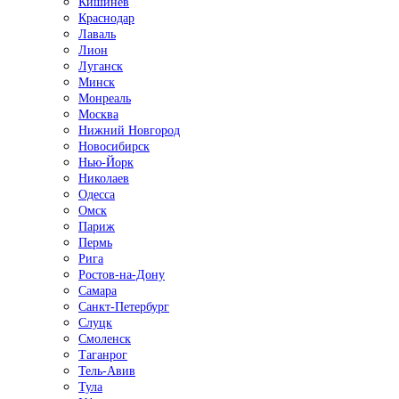
Кишинёв
Краснодар
Лаваль
Лион
Луганск
Минск
Монреаль
Москва
Нижний Новгород
Новосибирск
Нью-Йорк
Николаев
Одесса
Омск
Париж
Пермь
Рига
Ростов-на-Дону
Самара
Санкт-Петербург
Слуцк
Смоленск
Таганрог
Тель-Авив
Тула