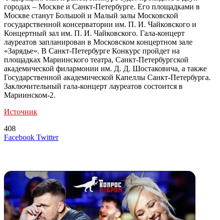
городах – Москве и Санкт-Петербурге. Его площадками в
Москве станут Большой и Малый залы Московской
государственной консерватории им. П. И. Чайковского и
Концертный зал им. П. И. Чайковского. Гала-концерт
лауреатов запланирован в Московском концертном зале
«Зарядье». В Санкт-Петербурге Конкурс пройдет на
площадках Мариинского театра, Санкт-Петербургской
академической филармонии им. Д. Д. Шостаковича, а также
Государственной академической Капеллы Санкт-Петербурга.
Заключительный гала-концерт лауреатов состоится в
Мариинском-2.
Источник
408
LinkedIn
Tumblr
Reddit
Вконтакте
Одноклассники
Skype
Messenger
Messenger
WhatsApp
Telegram
Viber
Line
Поделиться
Печатать
Facebook
Twitter
через
электронную
Похожие радио
почту