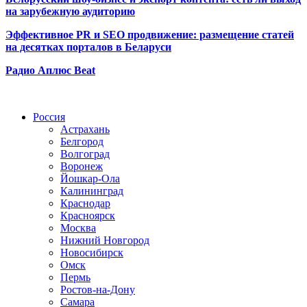
на зарубежную аудиторию
Эффективное PR и SEO продвижение:
размещение статей
на десятках порталов в Беларуси
Радио Аплюс Beat
Радио по странам
Россия
Астрахань
Белгород
Волгоград
Воронеж
Йошкар-Ола
Калининград
Краснодар
Красноярск
Москва
Нижний Новгород
Новосибирск
Омск
Пермь
Ростов-на-Дону
Самара