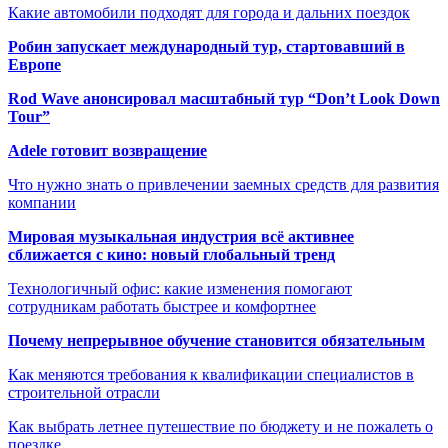
Какие автомобили подходят для города и дальних поездок
Робин запускает международный тур, стартовавший в
Европе
Rod Wave анонсировал масштабный тур “Don’t Look Down
Tour”
Adele готовит возвращение
Что нужно знать о привлечении заемных средств для развития
компании
Мировая музыкальная индустрия всё активнее
сближается с кино: новый глобальный тренд
Технологичный офис: какие изменения помогают
сотрудникам работать быстрее и комфортнее
Почему непрерывное обучение становится обязательным
Как меняются требования к квалификации специалистов в
строительной отрасли
Как выбрать летнее путешествие по бюджету и не пожалеть о
поездке