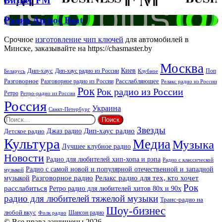
Бизнес FM
FM
Радио
Радио Аплюс Beat
Аплюс
Beat
Срочное
изготовление чип ключей
для автомобилей в
Минске, заказывайте на https://chasmaster.by
Москва
Киев
Дип-хаус
Дип-хаус радио из России
Клубное
Поп
Беларусь
Разговорное
Расслабляющее
Разговорное радио из России
Релакс радио из России
Рок
Рок радио из России
Ретро
Ретро-радио из России
Россия
Украина
Санкт-Петербург
Найти:
Звезды
Дип-хаус радио
Джаз радио
Детское радио
Культура
Медиа
Музыка
Лучшее клубное радио
Новости
Радио для любителей хип-хопа и рэпа
Радио с классической
Радио с самой новой и популярной отечественной и западной
музыкой
музыкой
Разговорное радио
Релакс радио для тех, кто хочет
Рок
расслабиться
Ретро радио для любителей хитов 80х и 90х
радио для любителей тяжелой музыки
Транс-радио на
Шоу-бизнес
любой вкус
Шансон радио
Фолк радио
© Все права защищены 2026