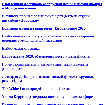
Юбилейный фестиваль беларуской песни и поэзии пройдет
в Молодечно в июне
В Минске прошёл большой концерт детской студии
ансамбля «Хорошки»
Болгария впервые выиграла «Евровидение-2026»
Drake выпустил сразу три альбома и вызвал мировой
резонанс в музыкальной индустрии
Выбор маски сварщика
Евровидение-2026: объявлены место и дата финала
Почему родители ищут альтернативы традиционным
репетиторам
Леонардо ДиКаприо готовит новый фильм с крупным
режиссёром
The White Lotus продлён на новый сезон
Холли Берри подтвердила помолвк
у в прямом эфире
Белорусский шоу-бизнес и экспорт контента: есть ли выход