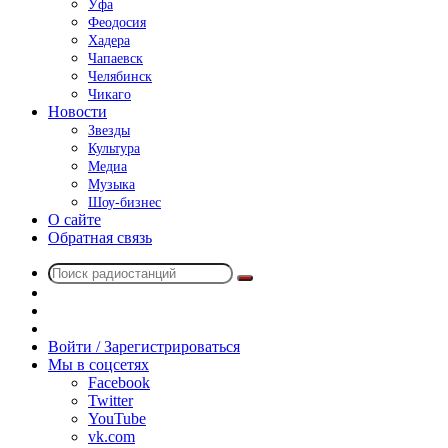
Уфа
Феодосия
Хадера
Чапаевск
Челябинск
Чикаго
Новости
Звезды
Культура
Медиа
Музыка
Шоу-бизнес
О сайте
Обратная связь
Поиск
Switch
радиостанций
skin
Sidebar
Случайное
радио
Войти / Зарегистрироваться
Мы в соцсетях
Facebook
Twitter
YouTube
vk.com