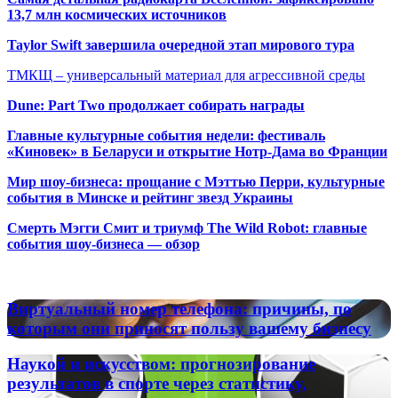
13,7 млн космических источников
Taylor Swift завершила очередной этап мирового тура
ТМКЩ – универсальный материал для агрессивной среды
Dune: Part Two продолжает собирать награды
Главные культурные события недели: фестиваль
«Киновек» в Беларуси и открытие Нотр-Дама во Франции
Мир шоу-бизнеса: прощание с Мэттью Перри, культурные
события в Минске и рейтинг звезд Украины
Смерть Мэгги Смит и триумф The Wild Robot: главные
события шоу-бизнеса — обзор
Популярные радиостанции
Виртуальный
Виртуальный номер телефона: причины, по
номер
которым они приносят пользу вашему бизнесу
телефона:
причины,
Наукой
Наукой и искусством: прогнозирование
по
и
результатов в спорте через статистику,
которым
искусством: