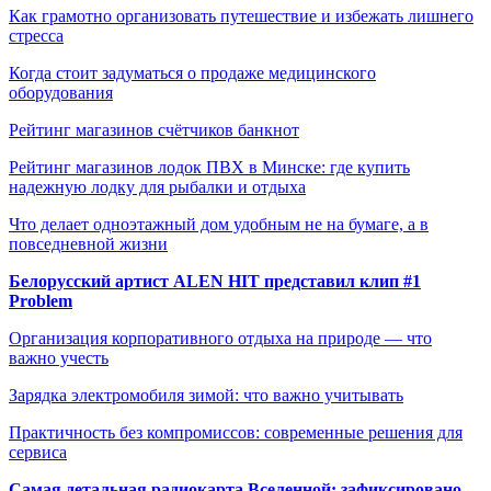
Как грамотно организовать путешествие и избежать лишнего
стресса
Когда стоит задуматься о продаже медицинского
оборудования
Рейтинг магазинов счётчиков банкнот
Рейтинг магазинов лодок ПВХ в Минске: где купить
надежную лодку для рыбалки и отдыха
Что делает одноэтажный дом удобным не на бумаге, а в
повседневной жизни
Белорусский артист ALEN HIT представил клип #1
Problem
Организация корпоративного отдыха на природе — что
важно учесть
Зарядка электромобиля зимой: что важно учитывать
Практичность без компромиссов: современные решения для
сервиса
Самая детальная радиокарта Вселенной: зафиксировано