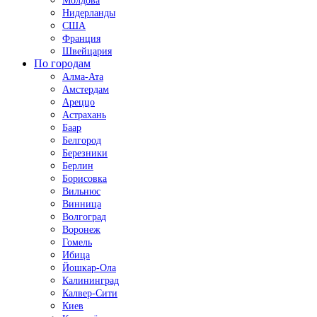
Молдова
Нидерланды
США
Франция
Швейцария
По городам
Алма-Ата
Амстердам
Ареццо
Астрахань
Баар
Белгород
Березники
Берлин
Борисовка
Вильнюс
Винница
Волгоград
Воронеж
Гомель
Ибица
Йошкар-Ола
Калининград
Калвер-Сити
Киев