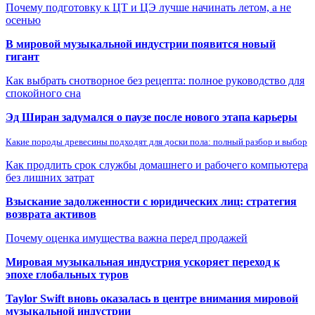
Почему подготовку к ЦТ и ЦЭ лучше начинать летом, а не
осенью
В мировой музыкальной индустрии появится новый
гигант
Как выбрать снотворное без рецепта: полное руководство для
спокойного сна
Эд Ширан задумался о паузе после нового этапа карьеры
Какие породы древесины подходят для доски пола: полный разбор и выбор
Как продлить срок службы домашнего и рабочего компьютера
без лишних затрат
Взыскание задолженности с юридических лиц: стратегия
возврата активов
Почему оценка имущества важна перед продажей
Мировая музыкальная индустрия ускоряет переход к
эпохе глобальных туров
Taylor Swift вновь оказалась в центре внимания мировой
музыкальной индустрии