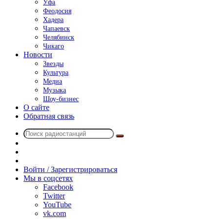
Уфа
Феодосия
Хадера
Чапаевск
Челябинск
Чикаго
Новости
Звезды
Культура
Медиа
Музыка
Шоу-бизнес
О сайте
Обратная связь
Поиск
Switch
радиостанций
skin
Sidebar
Случайное
радио
Войти / Зарегистрироваться
Мы в соцсетях
Facebook
Twitter
YouTube
vk.com