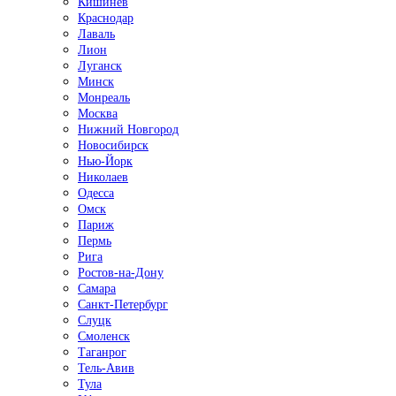
Кишинёв
Краснодар
Лаваль
Лион
Луганск
Минск
Монреаль
Москва
Нижний Новгород
Новосибирск
Нью-Йорк
Николаев
Одесса
Омск
Париж
Пермь
Рига
Ростов-на-Дону
Самара
Санкт-Петербург
Слуцк
Смоленск
Таганрог
Тель-Авив
Тула