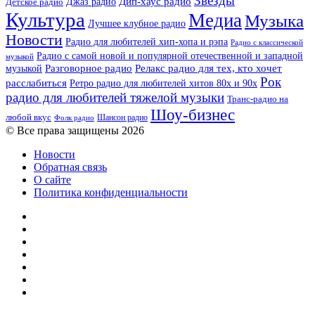
Звезды
Дип-хаус радио
Джаз радио
Детское радио
Культура
Медиа
Музыка
Лучшее клубное радио
Новости
Радио для любителей хип-хопа и рэпа
Радио с классической
Радио с самой новой и популярной отечественной и западной
музыкой
музыкой
Разговорное радио
Релакс радио для тех, кто хочет
Рок
расслабиться
Ретро радио для любителей хитов 80х и 90х
радио для любителей тяжелой музыки
Транс-радио на
Шоу-бизнес
любой вкус
Шансон радио
Фолк радио
© Все права защищены 2026
Новости
Обратная связь
О сайте
Политика конфиденциальности
Facebook
Twitter
YouTube
vk.com
Одноклассники
Telegram
RSS