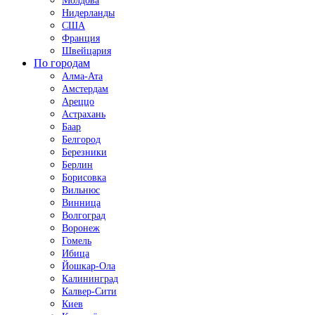
Молдова
Нидерланды
США
Франция
Швейцария
По городам
Алма-Ата
Амстердам
Ареццо
Астрахань
Баар
Белгород
Березники
Берлин
Борисовка
Вильнюс
Винница
Волгоград
Воронеж
Гомель
Ибица
Йошкар-Ола
Калининград
Калвер-Сити
Киев