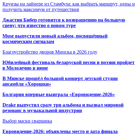
Круизы на лайнере из Стамбула: как выбрать маршрут, цены и
получить максимум от путешествия
Джастин Бибер готовится к возвращению на большую
сцену: что известно о новом туре
Muse выпустили новый альбом, посвящённый
космическим сигналам
Благоустройство дворов Минска в 2026 году
Юбилейный фестиваль беларуской песни и поэзии пройдет
в Молодечно в июне
В Минске прошёл большой концерт детской студии
ансамбля «Хорошки»
Болгария впервые выиграла «Евровидение-2026»
Drake выпустил сразу три альбома и вызвал мировой
резонанс в музыкальной индустрии
Выбор маски сварщика
Евровидение-2026: объявлены место и дата финала