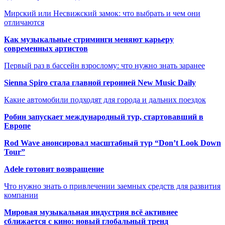
Мирский или Несвижский замок: что выбрать и чем они
отличаются
Как музыкальные стриминги меняют карьеру
современных артистов
Первый раз в бассейн взрослому: что нужно знать заранее
Sienna Spiro стала главной героиней New Music Daily
Какие автомобили подходят для города и дальних поездок
Робин запускает международный тур, стартовавший в
Европе
Rod Wave анонсировал масштабный тур “Don’t Look Down
Tour”
Adele готовит возвращение
Что нужно знать о привлечении заемных средств для развития
компании
Мировая музыкальная индустрия всё активнее
сближается с кино: новый глобальный тренд