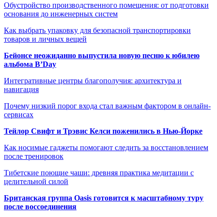
Обустройство производственного помещения: от подготовки
основания до инженерных систем
Как выбрать упаковку для безопасной транспортировки
товаров и личных вещей
Бейонсе неожиданно выпустила новую песню к юбилею
альбома B’Day
Интегративные центры благополучия: архитектура и
навигация
Почему низкий порог входа стал важным фактором в онлайн-
сервисах
Тейлор Свифт и Трэвис Келси поженились в Нью-Йорке
Как носимые гаджеты помогают следить за восстановлением
после тренировок
Тибетские поющие чаши: древняя практика медитации с
целительной силой
Британская группа Oasis готовится к масштабному туру
после воссоединения