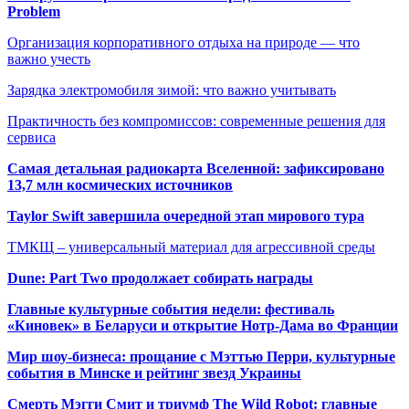
Problem
Организация корпоративного отдыха на природе — что
важно учесть
Зарядка электромобиля зимой: что важно учитывать
Практичность без компромиссов: современные решения для
сервиса
Самая детальная радиокарта Вселенной: зафиксировано
13,7 млн космических источников
Taylor Swift завершила очередной этап мирового тура
ТМКЩ – универсальный материал для агрессивной среды
Dune: Part Two продолжает собирать награды
Главные культурные события недели: фестиваль
«Киновек» в Беларуси и открытие Нотр-Дама во Франции
Мир шоу-бизнеса: прощание с Мэттью Перри, культурные
события в Минске и рейтинг звезд Украины
Смерть Мэгги Смит и триумф The Wild Robot: главные