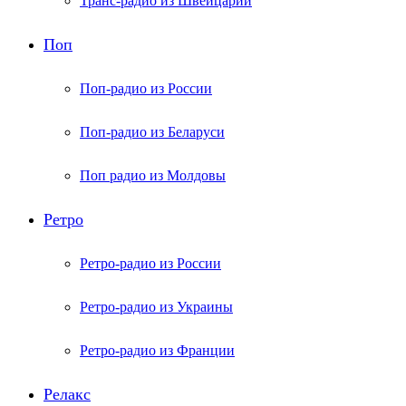
Транс-радио из Швейцарии
Поп
Поп-радио из России
Поп-радио из Беларуси
Поп радио из Молдовы
Ретро
Ретро-радио из России
Ретро-радио из Украины
Ретро-радио из Франции
Релакс