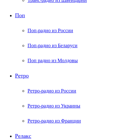
Транс-радио из Швейцарии
Поп
Поп-радио из России
Поп-радио из Беларуси
Поп радио из Молдовы
Ретро
Ретро-радио из России
Ретро-радио из Украины
Ретро-радио из Франции
Релакс