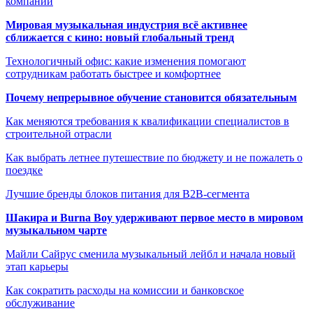
компании
Мировая музыкальная индустрия всё активнее
сближается с кино: новый глобальный тренд
Технологичный офис: какие изменения помогают
сотрудникам работать быстрее и комфортнее
Почему непрерывное обучение становится обязательным
Как меняются требования к квалификации специалистов в
строительной отрасли
Как выбрать летнее путешествие по бюджету и не пожалеть о
поездке
Лучшие бренды блоков питания для B2B-сегмента
Шакира и Burna Boy удерживают первое место в мировом
музыкальном чарте
Майли Сайрус сменила музыкальный лейбл и начала новый
этап карьеры
Как сократить расходы на комиссии и банковское
обслуживание