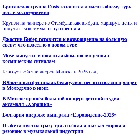
Британская группа Oasis готовится к масштабному туру
после воссоединения
Круизы на лайнере из Стамбула: как выбрать маршрут, цены и
получить максимум от путешествия
Джастин Бибер готовится к возвращению на большую
сцену: что известно о новом туре
Muse выпустили новый альбом, посвящённый
космическим сигналам
Благоустройство дворов Минска в 2026 году
Юбилейный фестиваль беларуской песни и поэзии пройдет
в Молодечно в июне
В Минске прошёл большой концерт детской студии
ансамбля «Хорошки»
Болгария впервые выиграла «Евровидение-2026»
Drake выпустил сразу три альбома и вызвал мировой
резонанс в музыкальной индустрии