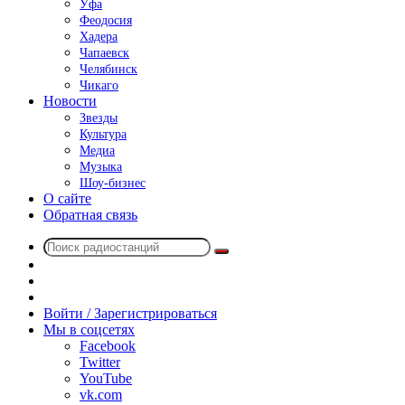
Уфа
Феодосия
Хадера
Чапаевск
Челябинск
Чикаго
Новости
Звезды
Культура
Медиа
Музыка
Шоу-бизнес
О сайте
Обратная связь
Поиск
Switch
радиостанций
skin
Sidebar
Случайное
радио
Войти / Зарегистрироваться
Мы в соцсетях
Facebook
Twitter
YouTube
vk.com