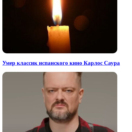
Умер классик испанского кино Карлос Саура