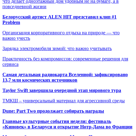
Что делает одноэтажный дом удобным не на бумаге, а в
повседневной жизни
Белорусский артист ALEN HIT представил клип #1
Problem
Организация корпоративного отдыха на природе — что
важно учесть
Зарядка электромобиля зимой: что важно учитывать
Практичность без компромиссов: современные решения для
сервиса
Самая детальная радиокарта Вселенной: зафиксировано
13,7 млн космических источников
Taylor Swift завершила очередной этап мирового тура
ТМКЩ – универсальный материал для агрессивной среды
Dune: Part Two продолжает собирать награды
Главные культурные события недели: фестиваль
«Киновек» в Беларуси и открытие Нотр-Дама во Франции