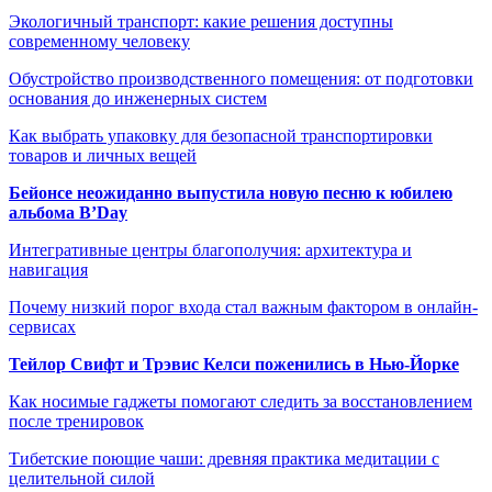
Экологичный транспорт: какие решения доступны
современному человеку
Обустройство производственного помещения: от подготовки
основания до инженерных систем
Как выбрать упаковку для безопасной транспортировки
товаров и личных вещей
Бейонсе неожиданно выпустила новую песню к юбилею
альбома B’Day
Интегративные центры благополучия: архитектура и
навигация
Почему низкий порог входа стал важным фактором в онлайн-
сервисах
Тейлор Свифт и Трэвис Келси поженились в Нью-Йорке
Как носимые гаджеты помогают следить за восстановлением
после тренировок
Тибетские поющие чаши: древняя практика медитации с
целительной силой