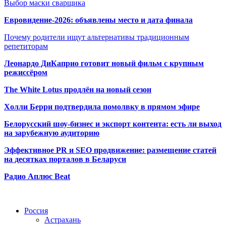
Выбор маски сварщика
Евровидение-2026: объявлены место и дата финала
Почему родители ищут альтернативы традиционным
репетиторам
Леонардо ДиКаприо готовит новый фильм с крупным
режиссёром
The White Lotus продлён на новый сезон
Холли Берри подтвердила помолвк
у в прямом эфире
Белорусский шоу-бизнес и экспорт контента: есть ли выход
на зарубежную аудиторию
Эффективное PR и SEO продвижение:
размещение статей
на десятках порталов в Беларуси
Радио Аплюс Beat
Радио по странам
Россия
Астрахань