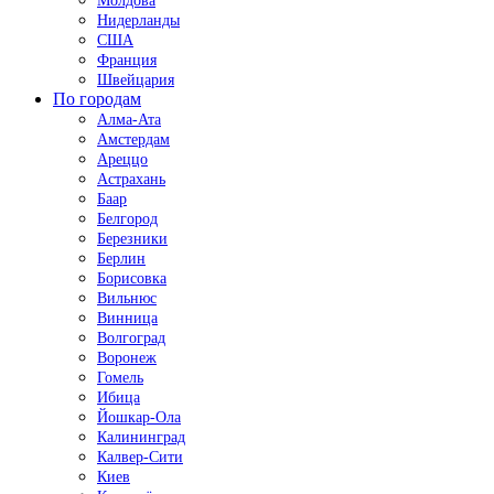
Молдова
Нидерланды
США
Франция
Швейцария
По городам
Алма-Ата
Амстердам
Ареццо
Астрахань
Баар
Белгород
Березники
Берлин
Борисовка
Вильнюс
Винница
Волгоград
Воронеж
Гомель
Ибица
Йошкар-Ола
Калининград
Калвер-Сити
Киев