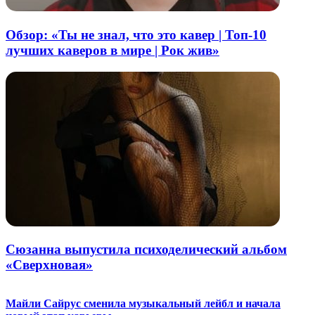
Обзор: «Ты не знал, что это кавер | Топ-10
лучших каверов в мире | Рок жив»
Сюзанна выпустила психоделический альбом
«Сверхновая»
Майли Сайрус сменила музыкальный лейбл и начала