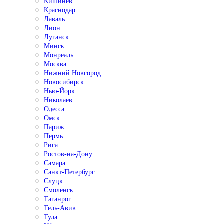
Кишинёв
Краснодар
Лаваль
Лион
Луганск
Минск
Монреаль
Москва
Нижний Новгород
Новосибирск
Нью-Йорк
Николаев
Одесса
Омск
Париж
Пермь
Рига
Ростов-на-Дону
Самара
Санкт-Петербург
Слуцк
Смоленск
Таганрог
Тель-Авив
Тула