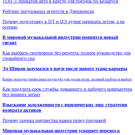
ТОП 5: прокатов авто в Бресте для поездок по Беларуси
Рейтинг ритуальных агентств в Дзержинске
Почему подготовку к ЦТ и ЦЭ лучше начинать летом, а не
осенью
В мировой музыкальной индустрии появится новый
гигант
Как выбрать снотворное без рецепта: полное руководство для
спокойного сна
Эд Ширан задумался о паузе после нового этапа карьеры
Какие породы древесины подходят для доски пола: полный разбор и выбор
Как продлить срок службы домашнего и рабочего компьютера
без лишних затрат
Взыскание задолженности с юридических лиц: стратегия
возврата активов
Почему оценка имущества важна перед продажей
Мировая музыкальная индустрия ускоряет переход к