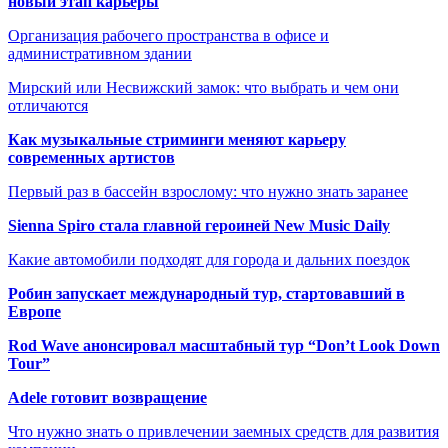
новый этап карьеры
Организация рабочего пространства в офисе и
административном здании
Мирский или Несвижский замок: что выбрать и чем они
отличаются
Как музыкальные стриминги меняют карьеру
современных артистов
Первый раз в бассейн взрослому: что нужно знать заранее
Sienna Spiro стала главной героиней New Music Daily
Какие автомобили подходят для города и дальних поездок
Робин запускает международный тур, стартовавший в
Европе
Rod Wave анонсировал масштабный тур “Don’t Look Down
Tour”
Adele готовит возвращение
Что нужно знать о привлечении заемных средств для развития