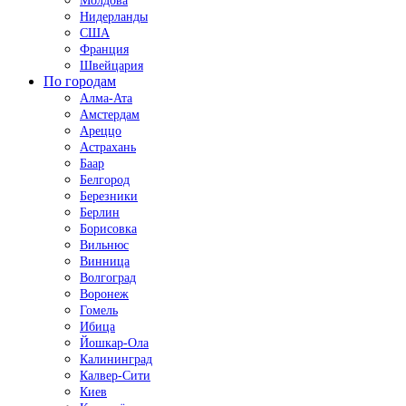
Молдова
Нидерланды
США
Франция
Швейцария
По городам
Алма-Ата
Амстердам
Ареццо
Астрахань
Баар
Белгород
Березники
Берлин
Борисовка
Вильнюс
Винница
Волгоград
Воронеж
Гомель
Ибица
Йошкар-Ола
Калининград
Калвер-Сити
Киев