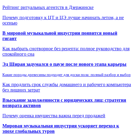
Рейтинг ритуальных агентств в Дзержинске
Почему подготовку к ЦТ и ЦЭ лучше начинать летом, а не
осенью
В мировой музыкальной индустрии появится новый
гигант
Как выбрать снотворное без рецепта: полное руководство для
спокойного сна
Эд Ширан задумался о паузе после нового этапа карьеры
Какие породы древесины подходят для доски пола: полный разбор и выбор
Как продлить срок службы домашнего и рабочего компьютера
без лишних затрат
Взыскание задолженности с юридических лиц: стратегия
возврата активов
Почему оценка имущества важна перед продажей
Мировая музыкальная индустрия ускоряет переход к
эпохе глобальных туров