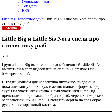
Одноклассники
Telegram
RSS
Главная
/
Новости
/
Медиа
/
Little Big и Little Sis Nora спели про
стилистику рыб
Медиа
Little Big и Little Sis Nora спели про
стилистику рыб
514
Группа Little Big вместе со шведской певицей Little Sis Nora
выпустили в свет видеоклип на песню «Hardstyle Fish»
(смотреть клип).
В традиционном для коллектива шуточном видео они
показали танцующих акул, именно шапки в форме морды
акулы на участниках клипа. Сами участники Little Big
предстали в видео также в образах рыб, черепах и морских
беспозвоночных, а Little Sis Nora примерила на себя образ
русалки и спортивный костюм.