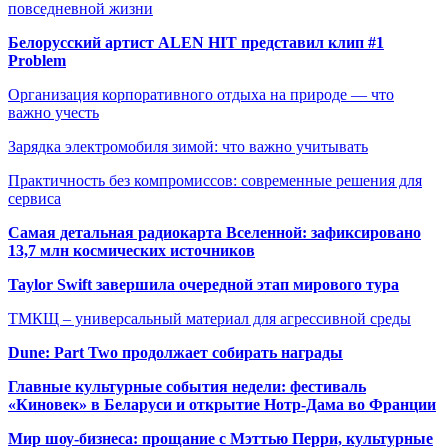
повседневной жизни
Белорусский артист ALEN HIT представил клип #1
Problem
Организация корпоративного отдыха на природе — что
важно учесть
Зарядка электромобиля зимой: что важно учитывать
Практичность без компромиссов: современные решения для
сервиса
Самая детальная радиокарта Вселенной: зафиксировано
13,7 млн космических источников
Taylor Swift завершила очередной этап мирового тура
ТМКЩ – универсальный материал для агрессивной среды
Dune: Part Two продолжает собирать награды
Главные культурные события недели: фестиваль
«Киновек» в Беларуси и открытие Нотр-Дама во Франции
Мир шоу-бизнеса: прощание с Мэттью Перри, культурные