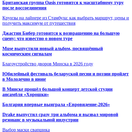
Британская группа Oasis готовится к масштабному туру
после воссоединения
Круизы на лайнере из Стамбула: как выбрать маршрут, цены и
получить максимум от путешествия
Джастин Бибер готовится к возвращению на большую
сцену: что известно о новом туре
Muse выпустили новый альбом, посвящённый
космическим сигналам
Благоустройство дворов Минска в 2026 году
Юбилейный фестиваль беларуской песни и поэзии пройдет
в Молодечно в июне
В Минске прошёл большой концерт детской студии
ансамбля «Хорошки»
Болгария впервые выиграла «Евровидение-2026»
Drake выпустил сразу три альбома и вызвал мировой
резонанс в музыкальной индустрии
Выбор маски сварщика