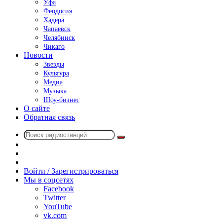
Уфа
Феодосия
Хадера
Чапаевск
Челябинск
Чикаго
Новости
Звезды
Культура
Медиа
Музыка
Шоу-бизнес
О сайте
Обратная связь
Поиск
Switch
радиостанций
skin
Sidebar
Случайное
радио
Войти / Зарегистрироваться
Мы в соцсетях
Facebook
Twitter
YouTube
vk.com