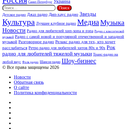
Россия
Украина
Санкт-Петербург
Найти:
Звезды
Дип-хаус радио
Джаз радио
Детское радио
Культура
Медиа
Музыка
Лучшее клубное радио
Новости
Радио для любителей хип-хопа и рэпа
Радио с классической
Радио с самой новой и популярной отечественной и западной
музыкой
музыкой
Разговорное радио
Релакс радио для тех, кто хочет
Рок
расслабиться
Ретро радио для любителей хитов 80х и 90х
радио для любителей тяжелой музыки
Транс-радио на
Шоу-бизнес
любой вкус
Шансон радио
Фолк радио
© Все права защищены 2026
Новости
Обратная связь
О сайте
Политика конфиденциальности
Facebook
Twitter
YouTube
vk.com
Одноклассники
Telegram