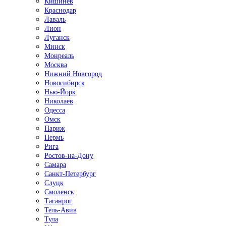
Кишинёв
Краснодар
Лаваль
Лион
Луганск
Минск
Монреаль
Москва
Нижний Новгород
Новосибирск
Нью-Йорк
Николаев
Одесса
Омск
Париж
Пермь
Рига
Ростов-на-Дону
Самара
Санкт-Петербург
Слуцк
Смоленск
Таганрог
Тель-Авив
Тула