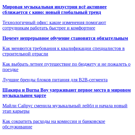
Мировая музыкальная индустрия всё активнее
сближается с кино: новый глобальный тренд
Технологичный офис: какие изменения помогают
сотрудникам работать быстрее и комфортнее
Почему непрерывное обучение становится обязательным
Как меняются требования к квалификации специалистов в
строительной отрасли
Как выбрать летнее путешествие по бюджету и не пожалеть о
поездке
Лучшие бренды блоков питания для B2B-сегмента
Шакира и Burna Boy удерживают первое место в мировом
музыкальном чарте
Майли Сайрус сменила музыкальный лейбл и начала новый
этап карьеры
Как сократить расходы на комиссии и банковское
обслуживание