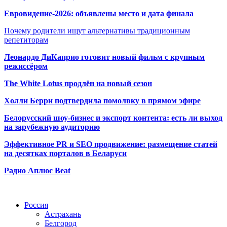
Евровидение-2026: объявлены место и дата финала
Почему родители ищут альтернативы традиционным
репетиторам
Леонардо ДиКаприо готовит новый фильм с крупным
режиссёром
The White Lotus продлён на новый сезон
Холли Берри подтвердила помолвк
у в прямом эфире
Белорусский шоу-бизнес и экспорт контента: есть ли выход
на зарубежную аудиторию
Эффективное PR и SEO продвижение:
размещение статей
на десятках порталов в Беларуси
Радио Аплюс Beat
Радио по странам
Россия
Астрахань
Белгород