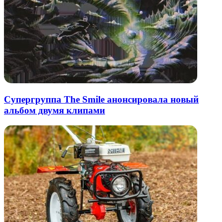
Супергруппа The Smile анонсировала новый
альбом двумя клипами