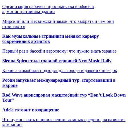
Организация рабочего пространства в офисе и
административном здании
Мирский или Несвижский замок: что выбрать и чем они
отличаются
Как музыкальные стриминги меняют карьеру
современных артистов
Первый раз в бассейн взрослому: что нужно знать заранее
Sienna Spiro стала главной героиней New Music Daily
Какие автомобили подходят для города и дальних поездок
Робин запускает международный тур, стартовавший в
Европе
Rod Wave анонсировал масштабный тур “Don’t Look Down
Tour”
Adele готовит возвращение
Что нужно знать о привлечении заемных средств для развития
компании