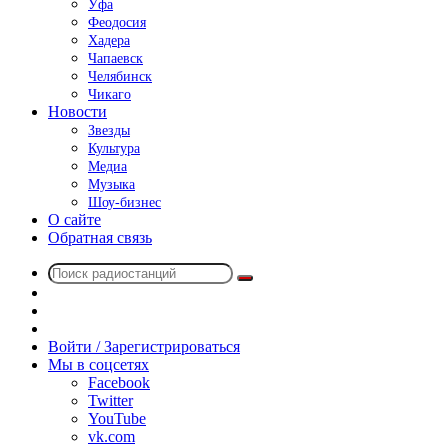
Уфа
Феодосия
Хадера
Чапаевск
Челябинск
Чикаго
Новости
Звезды
Культура
Медиа
Музыка
Шоу-бизнес
О сайте
Обратная связь
Поиск
Switch
радиостанций
skin
Sidebar
Случайное
радио
Войти / Зарегистрироваться
Мы в соцсетях
Facebook
Twitter
YouTube
vk.com