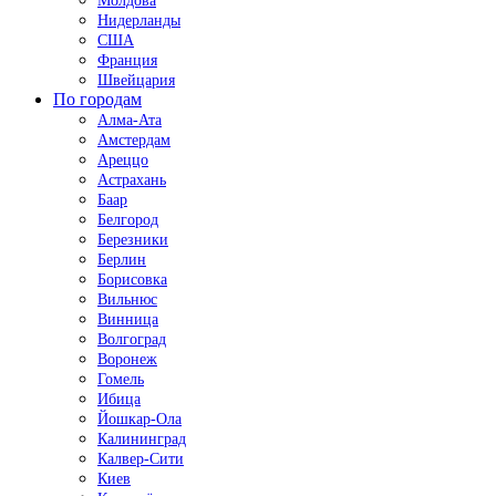
Молдова
Нидерланды
США
Франция
Швейцария
По городам
Алма-Ата
Амстердам
Ареццо
Астрахань
Баар
Белгород
Березники
Берлин
Борисовка
Вильнюс
Винница
Волгоград
Воронеж
Гомель
Ибица
Йошкар-Ола
Калининград
Калвер-Сити
Киев