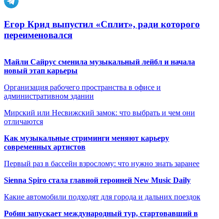
Егор Крид выпустил «Сплит», ради которого
переименовался
Майли Сайрус сменила музыкальный лейбл и начала
новый этап карьеры
Организация рабочего пространства в офисе и
административном здании
Мирский или Несвижский замок: что выбрать и чем они
отличаются
Как музыкальные стриминги меняют карьеру
современных артистов
Первый раз в бассейн взрослому: что нужно знать заранее
Sienna Spiro стала главной героиней New Music Daily
Какие автомобили подходят для города и дальних поездок
Робин запускает международный тур, стартовавший в