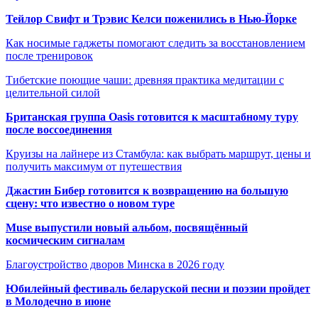
Тейлор Свифт и Трэвис Келси поженились в Нью-Йорке
Как носимые гаджеты помогают следить за восстановлением
после тренировок
Тибетские поющие чаши: древняя практика медитации с
целительной силой
Британская группа Oasis готовится к масштабному туру
после воссоединения
Круизы на лайнере из Стамбула: как выбрать маршрут, цены и
получить максимум от путешествия
Джастин Бибер готовится к возвращению на большую
сцену: что известно о новом туре
Muse выпустили новый альбом, посвящённый
космическим сигналам
Благоустройство дворов Минска в 2026 году
Юбилейный фестиваль беларуской песни и поэзии пройдет
в Молодечно в июне