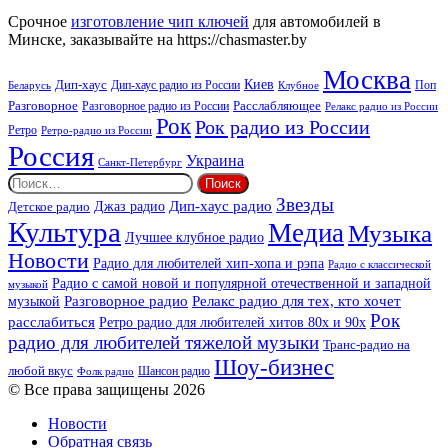
Beat
Срочное
изготовление чип ключей
для автомобилей в
Минске, заказывайте на https://chasmaster.by
Москва
Киев
Дип-хаус
Дип-хаус радио из России
Клубное
Поп
Беларусь
Разговорное
Расслабляющее
Разговорное радио из России
Релакс радио из России
Рок
Рок радио из России
Ретро
Ретро-радио из России
Россия
Украина
Санкт-Петербург
Найти:
Звезды
Дип-хаус радио
Джаз радио
Детское радио
Культура
Медиа
Музыка
Лучшее клубное радио
Новости
Радио для любителей хип-хопа и рэпа
Радио с классической
Радио с самой новой и популярной отечественной и западной
музыкой
музыкой
Разговорное радио
Релакс радио для тех, кто хочет
Рок
расслабиться
Ретро радио для любителей хитов 80х и 90х
радио для любителей тяжелой музыки
Транс-радио на
Шоу-бизнес
любой вкус
Шансон радио
Фолк радио
© Все права защищены 2026
Новости
Обратная связь