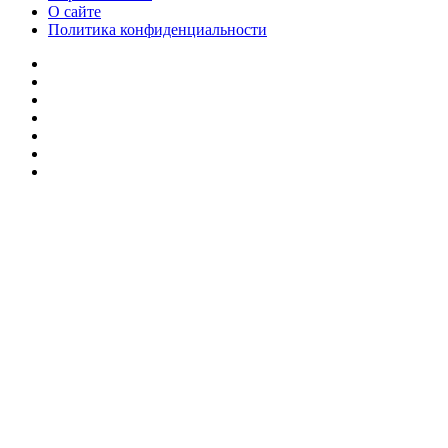
О сайте
Политика конфиденциальности
Facebook
Twitter
YouTube
vk.com
Одноклассники
Telegram
RSS
Кнопка
«Наверх»