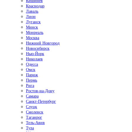
Кишинёв
Краснодар
Лаваль
Лион
Луганск
Минск
Монреаль
Москва
Нижний Новгород
Новосибирск
Нью-Йорк
Николаев
Одесса
Омск
Париж
Пермь
Рига
Ростов-на-Дону
Самара
Санкт-Петербург
Слуцк
Смоленск
Таганрог
Тель-Авив
Тула