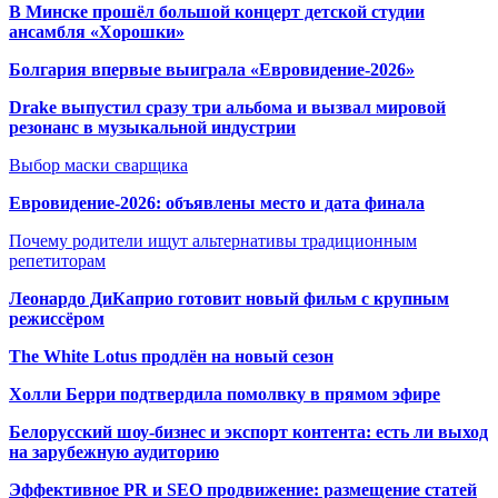
В Минске прошёл большой концерт детской студии
ансамбля «Хорошки»
Болгария впервые выиграла «Евровидение-2026»
Drake выпустил сразу три альбома и вызвал мировой
резонанс в музыкальной индустрии
Выбор маски сварщика
Евровидение-2026: объявлены место и дата финала
Почему родители ищут альтернативы традиционным
репетиторам
Леонардо ДиКаприо готовит новый фильм с крупным
режиссёром
The White Lotus продлён на новый сезон
Холли Берри подтвердила помолвк
у в прямом эфире
Белорусский шоу-бизнес и экспорт контента: есть ли выход
на зарубежную аудиторию
Эффективное PR и SEO продвижение:
размещение статей