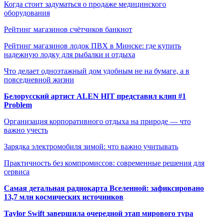
Когда стоит задуматься о продаже медицинского
оборудования
Рейтинг магазинов счётчиков банкнот
Рейтинг магазинов лодок ПВХ в Минске: где купить
надежную лодку для рыбалки и отдыха
Что делает одноэтажный дом удобным не на бумаге, а в
повседневной жизни
Белорусский артист ALEN HIT представил клип #1
Problem
Организация корпоративного отдыха на природе — что
важно учесть
Зарядка электромобиля зимой: что важно учитывать
Практичность без компромиссов: современные решения для
сервиса
Самая детальная радиокарта Вселенной: зафиксировано
13,7 млн космических источников
Taylor Swift завершила очередной этап мирового тура