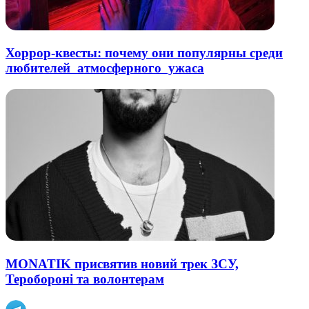
Хоррор-квесты: почему они популярны среди
любителей атмосферного ужаса
MONATIK присвятив новий трек ЗСУ,
Теробороні та волонтерам