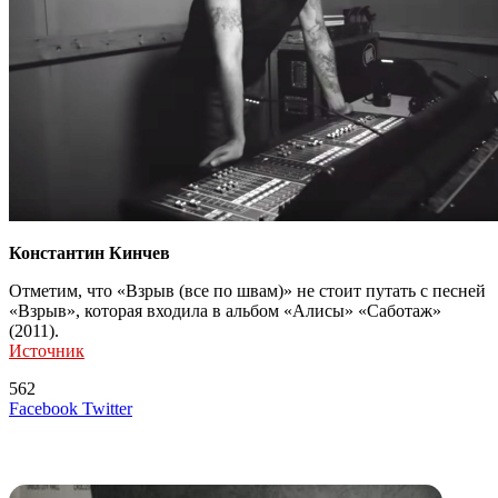
Константин Кинчев
Отметим, что «Взрыв (все по швам)» не стоит путать с песней
«Взрыв», которая входила в альбом «Алисы» «Саботаж»
(2011).
Источник
562
LinkedIn
Tumblr
Reddit
Вконтакте
Одноклассники
Skype
Messenger
Messenger
WhatsApp
Telegram
Viber
Line
Поделиться
Печатать
Facebook
Twitter
через
электронную
Похожие радио
почту