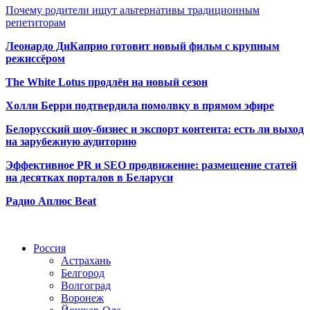
Почему родители ищут альтернативы традиционным
репетиторам
Леонардо ДиКаприо готовит новый фильм с крупным
режиссёром
The White Lotus продлён на новый сезон
Холли Берри подтвердила помолвк
у в прямом эфире
Белорусский шоу-бизнес и экспорт контента: есть ли выход
на зарубежную аудиторию
Эффективное PR и SEO продвижение:
размещение статей
на десятках порталов в Беларуси
Радио Аплюс Beat
Радио по странам
Россия
Астрахань
Белгород
Волгоград
Воронеж