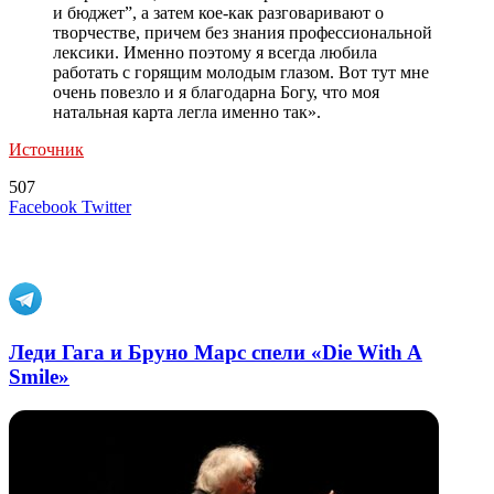
и бюджет”, а затем кое-как разговаривают о
творчестве, причем без знания профессиональной
лексики. Именно поэтому я всегда любила
работать с горящим молодым глазом. Вот тут мне
очень повезло и я благодарна Богу, что моя
натальная карта легла именно так».
Источник
507
LinkedIn
Tumblr
Reddit
Вконтакте
Одноклассники
Skype
Messenger
Messenger
WhatsApp
Telegram
Viber
Line
Поделиться
Печатать
Facebook
Twitter
через
электронную
Похожие радио
почту
Леди Гага и Бруно Марс спели «Die With A
Smile»