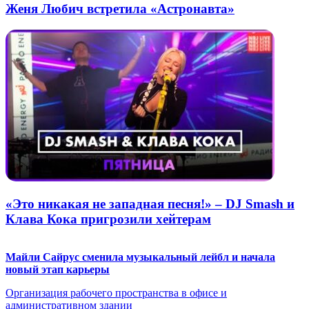
Женя Любич встретила «Астронавта»
«Это никакая не западная песня!» – DJ Smash и
Клава Кока пригрозили хейтерам
Майли Сайрус сменила музыкальный лейбл и начала
новый этап карьеры
Организация рабочего пространства в офисе и
административном здании