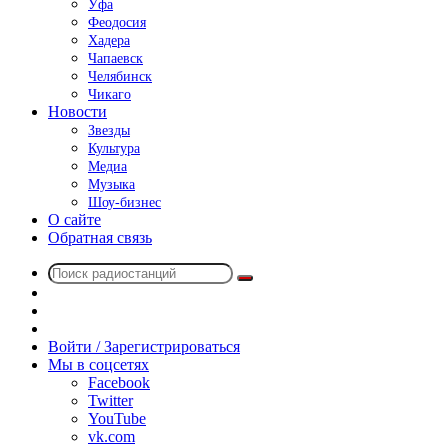
Уфа
Феодосия
Хадера
Чапаевск
Челябинск
Чикаго
Новости
Звезды
Культура
Медиа
Музыка
Шоу-бизнес
О сайте
Обратная связь
Поиск
Switch
радиостанций
skin
Sidebar
Случайное
радио
Войти / Зарегистрироваться
Мы в соцсетях
Facebook
Twitter
YouTube
vk.com