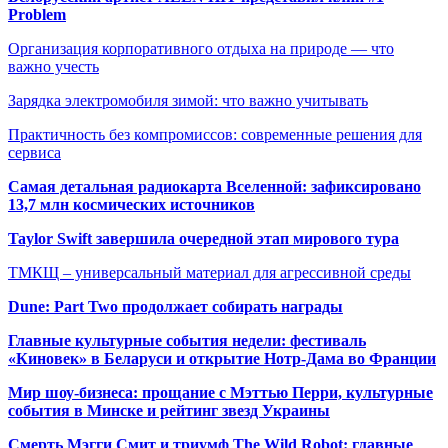
Problem
Организация корпоративного отдыха на природе — что
важно учесть
Зарядка электромобиля зимой: что важно учитывать
Практичность без компромиссов: современные решения для
сервиса
Самая детальная радиокарта Вселенной: зафиксировано
13,7 млн космических источников
Taylor Swift завершила очередной этап мирового тура
ТМКЩ – универсальный материал для агрессивной среды
Dune: Part Two продолжает собирать награды
Главные культурные события недели: фестиваль
«Киновек» в Беларуси и открытие Нотр-Дама во Франции
Мир шоу-бизнеса: прощание с Мэттью Перри, культурные
события в Минске и рейтинг звезд Украины
Смерть Мэгги Смит и триумф The Wild Robot: главные