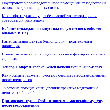
Обустройство производственного помещения: от подготовки
основания до инженерных систем
Как выбрать упаковку для безопасной транспортировки
товаров и личных вещей
Бейонсе неожиданно выпустила новую песню к юбилею
альбома B’Day
Интегративные центры благополучия: архитектура и
навигация
Почему низкий порог входа стал важным фактором в онлайн-
сервисах
Тейлор Свифт и Трэвис Келси поженились в Нью-Йорке
Как носимые гаджеты помогают следить за восстановлением
после тренировок
Тибетские поющие чаши: древняя практика медитации с
целительной силой
Британская группа Oasis готовится к масштабному туру
после воссоединения