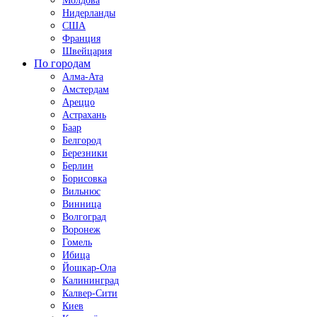
Молдова
Нидерланды
США
Франция
Швейцария
По городам
Алма-Ата
Амстердам
Ареццо
Астрахань
Баар
Белгород
Березники
Берлин
Борисовка
Вильнюс
Винница
Волгоград
Воронеж
Гомель
Ибица
Йошкар-Ола
Калининград
Калвер-Сити
Киев