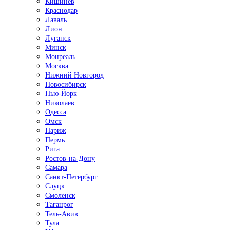
Кишинёв
Краснодар
Лаваль
Лион
Луганск
Минск
Монреаль
Москва
Нижний Новгород
Новосибирск
Нью-Йорк
Николаев
Одесса
Омск
Париж
Пермь
Рига
Ростов-на-Дону
Самара
Санкт-Петербург
Слуцк
Смоленск
Таганрог
Тель-Авив
Тула