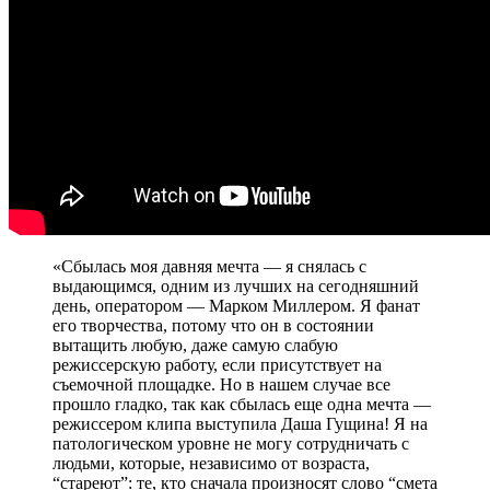
«Сбылась моя давняя мечта — я снялась с
выдающимся, одним из лучших на сегодняшний
день, оператором — Марком Миллером. Я фанат
его творчества, потому что он в состоянии
вытащить любую, даже самую слабую
режиссерскую работу, если присутствует на
съемочной площадке. Но в нашем случае все
прошло гладко, так как сбылась еще одна мечта —
режиссером клипа выступила Даша Гущина! Я на
патологическом уровне не могу сотрудничать с
людьми, которые, независимо от возраста,
“стареют”: те, кто сначала произносят слово “смета