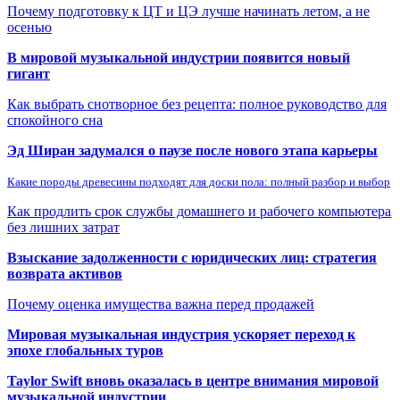
Почему подготовку к ЦТ и ЦЭ лучше начинать летом, а не
осенью
В мировой музыкальной индустрии появится новый
гигант
Как выбрать снотворное без рецепта: полное руководство для
спокойного сна
Эд Ширан задумался о паузе после нового этапа карьеры
Какие породы древесины подходят для доски пола: полный разбор и выбор
Как продлить срок службы домашнего и рабочего компьютера
без лишних затрат
Взыскание задолженности с юридических лиц: стратегия
возврата активов
Почему оценка имущества важна перед продажей
Мировая музыкальная индустрия ускоряет переход к
эпохе глобальных туров
Taylor Swift вновь оказалась в центре внимания мировой
музыкальной индустрии