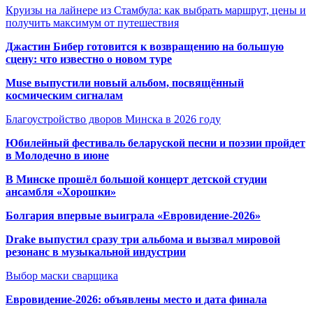
Круизы на лайнере из Стамбула: как выбрать маршрут, цены и
получить максимум от путешествия
Джастин Бибер готовится к возвращению на большую
сцену: что известно о новом туре
Muse выпустили новый альбом, посвящённый
космическим сигналам
Благоустройство дворов Минска в 2026 году
Юбилейный фестиваль беларуской песни и поэзии пройдет
в Молодечно в июне
В Минске прошёл большой концерт детской студии
ансамбля «Хорошки»
Болгария впервые выиграла «Евровидение-2026»
Drake выпустил сразу три альбома и вызвал мировой
резонанс в музыкальной индустрии
Выбор маски сварщика
Евровидение-2026: объявлены место и дата финала