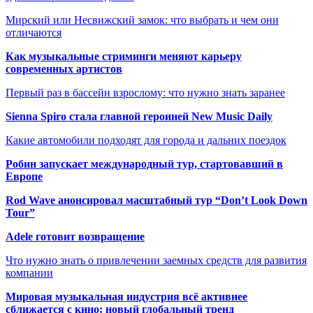
Мирский или Несвижский замок: что выбрать и чем они
отличаются
Как музыкальные стриминги меняют карьеру
современных артистов
Первый раз в бассейн взрослому: что нужно знать заранее
Sienna Spiro стала главной героиней New Music Daily
Какие автомобили подходят для города и дальних поездок
Робин запускает международный тур, стартовавший в
Европе
Rod Wave анонсировал масштабный тур “Don’t Look Down
Tour”
Adele готовит возвращение
Что нужно знать о привлечении заемных средств для развития
компании
Мировая музыкальная индустрия всё активнее
сближается с кино: новый глобальный тренд