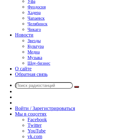
Уфа
Феодосия
Хадера
Чапаевск
Челябинск
Чикаго
Новости
Звезды
Культура
Медиа
Музыка
Шоу-бизнес
О сайте
Обратная связь
Поиск
Switch
радиостанций
skin
Sidebar
Случайное
радио
Войти / Зарегистрироваться
Мы в соцсетях
Facebook
Twitter
YouTube
vk.com