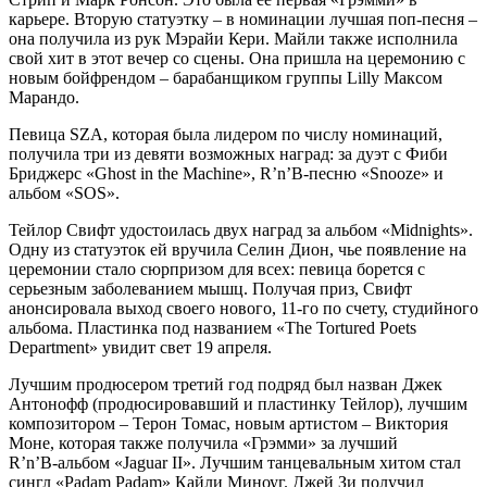
карьере. Вторую статуэтку – в номинации лучшая поп-песня –
она получила из рук Мэрайи Кери. Майли также исполнила
свой хит в этот вечер со сцены. Она пришла на церемонию с
новым бойфрендом – барабанщиком группы Lilly Максом
Марандо.
Певица SZA, которая была лидером по числу номинаций,
получила три из девяти возможных наград: за дуэт с Фиби
Бриджерс «Ghost in the Machine», R’n’B-песню «Snooze» и
альбом «SOS».
Тейлор Свифт удостоилась двух наград за альбом «Midnights».
Одну из статуэток ей вручила Селин Дион, чье появление на
церемонии стало сюрпризом для всех: певица борется с
серьезным заболеванием мышц. Получая приз, Свифт
анонсировала выход своего нового, 11-го по счету, студийного
альбома. Пластинка под названием «The Tortured Poets
Department» увидит свет 19 апреля.
Лучшим продюсером третий год подряд был назван Джек
Антонофф (продюсировавший и пластинку Тейлор), лучшим
композитором – Терон Томас, новым артистом – Виктория
Моне, которая также получила «Грэмми» за лучший
R’n’B‑альбом «Jaguar II». Лучшим танцевальным хитом стал
сингл «Padam Padam» Кайли Миноуг. Джей Зи получил