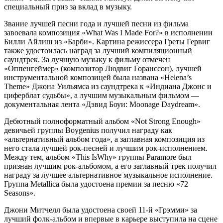
специальный приз за вклад в музыку.
Звание лучшей песни года и лучшей песни из фильма
завоевала композиция «What Was I Made For?» в исполнении
Билли Айлиш из «Барби». Картина режиссера Греты Гервиг
также удостоилась наград за лучший компиляционный
саундтрек. За лучшую музыку к фильму отмечен
«Оппенгеймер» (композитор Людвиг Горанссон), лучшей
инструментальной композицей была названа «Helena’s
Theme» Джона Уильямса из саундтрека к «Индиана Джонс и
циферблат судьбы», а лучшим музыкальным фильмом —
документальная лента «Дэвид Боуи: Moonage Daydream».
Дебютный полноформатный альбом «Not Strong Enough»
девичьей группы Boygenius получил награду как
«альтернативный альбом года», а заглавная композиция из
него стала лучшей рок-песней и лучшим рок-исполнением.
Между тем, альбом «This IsWhy» группы Paramore был
признан лучшим рок-альбомом, а его заглавный трек получил
награду за лучшее альтернативное музыкальное исполнение.
Группа Metallica была удостоена премии за песню «72
Seasons».
Джони Митчелл была удостоена своей 11-й «Грэмми» за
лучший фолк-альбом и впервые в карьере выступила на сцене