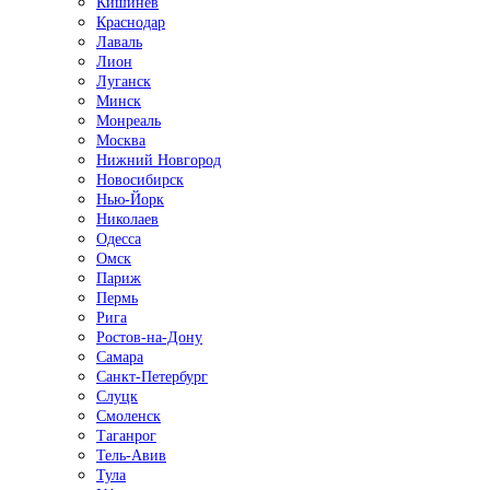
Кишинёв
Краснодар
Лаваль
Лион
Луганск
Минск
Монреаль
Москва
Нижний Новгород
Новосибирск
Нью-Йорк
Николаев
Одесса
Омск
Париж
Пермь
Рига
Ростов-на-Дону
Самара
Санкт-Петербург
Слуцк
Смоленск
Таганрог
Тель-Авив
Тула