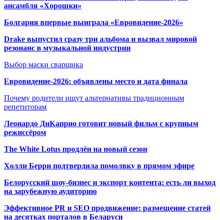
ансамбля «Хорошки»
Болгария впервые выиграла «Евровидение-2026»
Drake выпустил сразу три альбома и вызвал мировой
резонанс в музыкальной индустрии
Выбор маски сварщика
Евровидение-2026: объявлены место и дата финала
Почему родители ищут альтернативы традиционным
репетиторам
Леонардо ДиКаприо готовит новый фильм с крупным
режиссёром
The White Lotus продлён на новый сезон
Холли Берри подтвердила помолвк
у в прямом эфире
Белорусский шоу-бизнес и экспорт контента: есть ли выход
на зарубежную аудиторию
Эффективное PR и SEO продвижение:
размещение статей
на десятках порталов в Беларуси