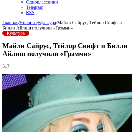
Одноклассники
Telegram
RSS
Главная
/
Новости
/
Культура
/
Майли Сайрус, Тейлор Свифт и
Билли Айлиш получили «Грэмми»
Культура
Майли Сайрус, Тейлор Свифт и Билли
Айлиш получили «Грэмми»
517