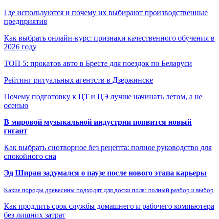
Где используются и почему их выбирают производственные
предприятия
Как выбрать онлайн-курс: признаки качественного обучения в
2026 году
ТОП 5: прокатов авто в Бресте для поездок по Беларуси
Рейтинг ритуальных агентств в Дзержинске
Почему подготовку к ЦТ и ЦЭ лучше начинать летом, а не
осенью
В мировой музыкальной индустрии появится новый
гигант
Как выбрать снотворное без рецепта: полное руководство для
спокойного сна
Эд Ширан задумался о паузе после нового этапа карьеры
Какие породы древесины подходят для доски пола: полный разбор и выбор
Как продлить срок службы домашнего и рабочего компьютера
без лишних затрат