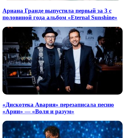
Ариана Гранде выпустила первый за 3 с
половиной года альбом «Eternal Sunshine»
«Дискотека Авария» перезаписала песню
«Арии» — «Воля и разум»