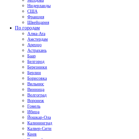
Молдова
Нидерланды
США
Франция
Швейцария
По городам
Алма-Ата
Амстердам
Ареццо
Астрахань
Баар
Белгород
Березники
Берлин
Борисовка
Вильнюс
Винница
Волгоград
Воронеж
Гомель
Ибица
Йошкар-Ола
Калининград
Калвер-Сити
Киев