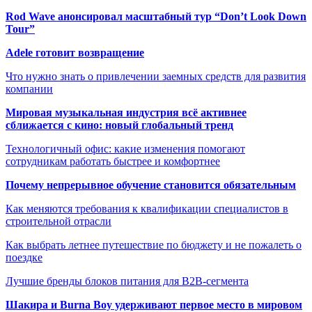
Rod Wave анонсировал масштабный тур “Don’t Look Down
Tour”
Adele готовит возвращение
Что нужно знать о привлечении заемных средств для развития
компании
Мировая музыкальная индустрия всё активнее
сближается с кино: новый глобальный тренд
Технологичный офис: какие изменения помогают
сотрудникам работать быстрее и комфортнее
Почему непрерывное обучение становится обязательным
Как меняются требования к квалификации специалистов в
строительной отрасли
Как выбрать летнее путешествие по бюджету и не пожалеть о
поездке
Лучшие бренды блоков питания для B2B-сегмента
Шакира и Burna Boy удерживают первое место в мировом