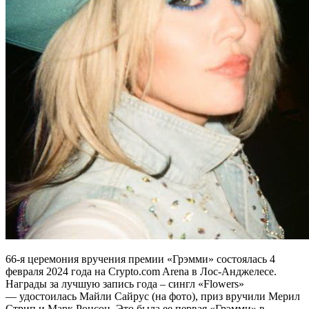
66-я церемония вручения премии «Грэмми» состоялась 4
февраля 2024 года на Crypto.com Arena в Лос-Анджелесе.
Награды за лучшую запись года – сингл «Flowers»
— удостоилась Майли Сайрус (на фото), приз вручили Мерил
Стрип и Марк Ронсон. Это была ее первая «Грэмми» в