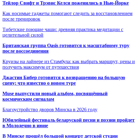
Тейлор Свифт и Трэвис Келси поженились в Нью-Йорке
Как носимые гаджеты помогают следить за восстановлением
после тренировок
Тибетские поющие чаши: древняя практика медитации с
целительной силой
Британская группа Oasis готовится к масштабному туру
после воссоединения
Круизы на лайнере из Стамбула: как выбрать маршрут, цены и
получить максимум от путешествия
Джастин Бибер готовится к возвращению на большую
сцену: что известно о новом туре
Muse выпустили новый альбом, посвящённый
космическим сигналам
Благоустройство дворов Минска в 2026 году
Юбилейный фестиваль беларуской песни и поэзии пройдет
в Молодечно в июне
В Минске прошёл большой концерт детской студии