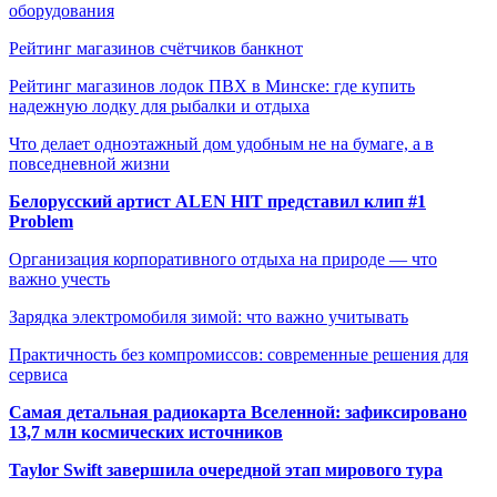
оборудования
Рейтинг магазинов счётчиков банкнот
Рейтинг магазинов лодок ПВХ в Минске: где купить
надежную лодку для рыбалки и отдыха
Что делает одноэтажный дом удобным не на бумаге, а в
повседневной жизни
Белорусский артист ALEN HIT представил клип #1
Problem
Организация корпоративного отдыха на природе — что
важно учесть
Зарядка электромобиля зимой: что важно учитывать
Практичность без компромиссов: современные решения для
сервиса
Самая детальная радиокарта Вселенной: зафиксировано
13,7 млн космических источников
Taylor Swift завершила очередной этап мирового тура