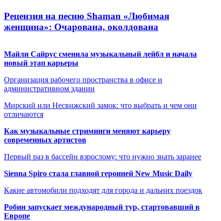
Рецензия на песню Shaman «Любимая
женщина»: Очарована, околдована
Майли Сайрус сменила музыкальный лейбл и начала
новый этап карьеры
Организация рабочего пространства в офисе и
административном здании
Мирский или Несвижский замок: что выбрать и чем они
отличаются
Как музыкальные стриминги меняют карьеру
современных артистов
Первый раз в бассейн взрослому: что нужно знать заранее
Sienna Spiro стала главной героиней New Music Daily
Какие автомобили подходят для города и дальних поездок
Робин запускает международный тур, стартовавший в
Европе