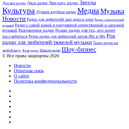
Звезды
Дип-хаус радио
Джаз радио
Детское радио
Культура
Медиа
Музыка
Лучшее клубное радио
Новости
Радио для любителей хип-хопа и рэпа
Радио с классической
Радио с самой новой и популярной отечественной и западной
музыкой
музыкой
Разговорное радио
Релакс радио для тех, кто хочет
Рок
расслабиться
Ретро радио для любителей хитов 80х и 90х
радио для любителей тяжелой музыки
Транс-радио на
Шоу-бизнес
любой вкус
Шансон радио
Фолк радио
© Все права защищены 2026
Новости
Обратная связь
О сайте
Политика конфиденциальности
Facebook
Twitter
YouTube
vk.com
Одноклассники
Telegram
RSS