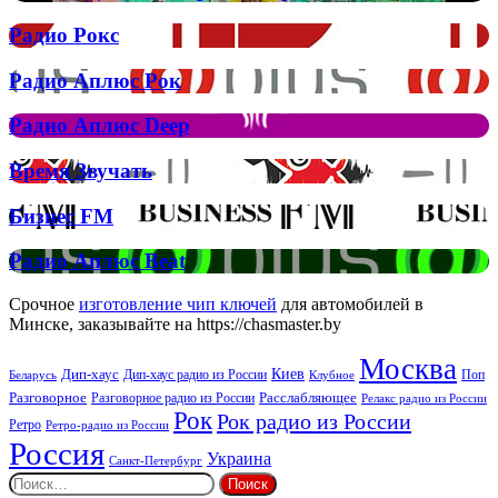
Муіньо
зняла
Радио
Радио Рокс
кліп
Рокс
на
Радио
Радио Аплюс Рок
трек
Аплюс
Елтона
Рок
Джона
Радио
Радио Аплюс Deep
та
Аплюс
Брітні
Deep
Время
Время Звучать
Спірс
Звучать
Бизнес
Бизнес FM
FM
Радио
Радио Аплюс Beat
Аплюс
Beat
Срочное
изготовление чип ключей
для автомобилей в
Минске, заказывайте на https://chasmaster.by
Москва
Киев
Дип-хаус
Дип-хаус радио из России
Клубное
Поп
Беларусь
Разговорное
Расслабляющее
Разговорное радио из России
Релакс радио из России
Рок
Рок радио из России
Ретро
Ретро-радио из России
Россия
Украина
Санкт-Петербург
Найти: