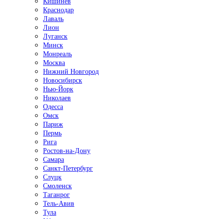
Кишинёв
Краснодар
Лаваль
Лион
Луганск
Минск
Монреаль
Москва
Нижний Новгород
Новосибирск
Нью-Йорк
Николаев
Одесса
Омск
Париж
Пермь
Рига
Ростов-на-Дону
Самара
Санкт-Петербург
Слуцк
Смоленск
Таганрог
Тель-Авив
Тула