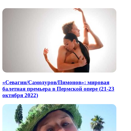
почту
«Севагин/Самодуров/Пимонов»: мировая
балетная премьера в Пермской опере (21-23
октября 2022)