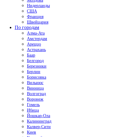
Молдова
Нидерланды
США
Франция
Швейцария
По городам
Алма-Ата
Амстердам
Ареццо
Астрахань
Баар
Белгород
Березники
Берлин
Борисовка
Вильнюс
Винница
Волгоград
Воронеж
Гомель
Ибица
Йошкар-Ола
Калининград
Калвер-Сити
Киев