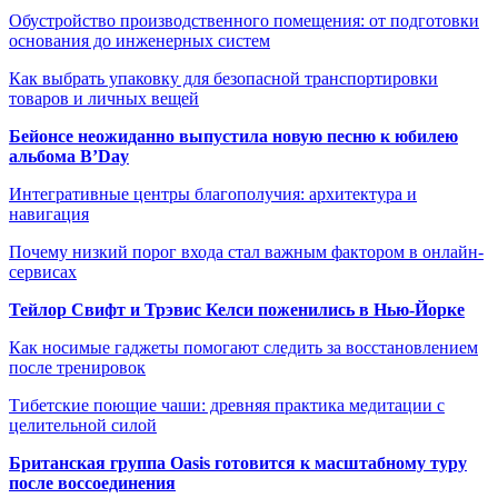
Обустройство производственного помещения: от подготовки
основания до инженерных систем
Как выбрать упаковку для безопасной транспортировки
товаров и личных вещей
Бейонсе неожиданно выпустила новую песню к юбилею
альбома B’Day
Интегративные центры благополучия: архитектура и
навигация
Почему низкий порог входа стал важным фактором в онлайн-
сервисах
Тейлор Свифт и Трэвис Келси поженились в Нью-Йорке
Как носимые гаджеты помогают следить за восстановлением
после тренировок
Тибетские поющие чаши: древняя практика медитации с
целительной силой
Британская группа Oasis готовится к масштабному туру
после воссоединения