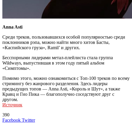
Anna Asti
Среди треков, пользовавшихся особой популярностью среди
поклонников рэпа, можно найти много хитов Басты,
«Каспийского груза», Ramil’ и других.
Бесспорными лидерами метал-плейлиста стала группа
Wildways, выпустившая в этом году пятый альбом
«Симптомы».
Помимо этого, можно ознакомиться с Топ-100 треков по всему
стримингу без жанрового разделения. Здесь лидеры
предыдущих топов — Anna Asti, «Король и Шут», а также
Кравц и Гио Пика — благополучно соседствуют друг с
другом.
Источник
390
LinkedIn
Tumblr
Reddit
Вконтакте
Одноклассники
Skype
Messenger
Messenger
WhatsApp
Telegram
Viber
Line
Поделиться
Печатать
Facebook
Twitter
через
электронную
Похожие радио