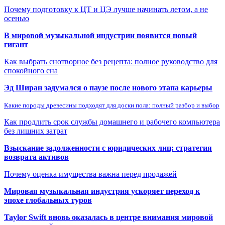
Почему подготовку к ЦТ и ЦЭ лучше начинать летом, а не
осенью
В мировой музыкальной индустрии появится новый
гигант
Как выбрать снотворное без рецепта: полное руководство для
спокойного сна
Эд Ширан задумался о паузе после нового этапа карьеры
Какие породы древесины подходят для доски пола: полный разбор и выбор
Как продлить срок службы домашнего и рабочего компьютера
без лишних затрат
Взыскание задолженности с юридических лиц: стратегия
возврата активов
Почему оценка имущества важна перед продажей
Мировая музыкальная индустрия ускоряет переход к
эпохе глобальных туров
Taylor Swift вновь оказалась в центре внимания мировой