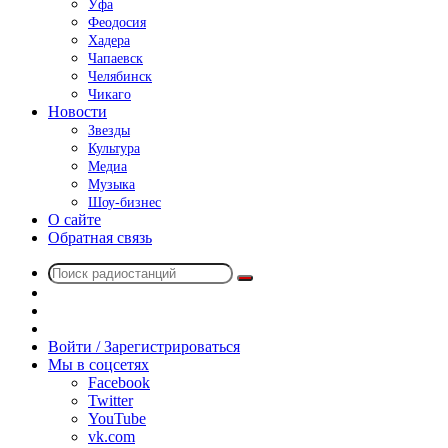
Уфа
Феодосия
Хадера
Чапаевск
Челябинск
Чикаго
Новости
Звезды
Культура
Медиа
Музыка
Шоу-бизнес
О сайте
Обратная связь
Поиск
Switch
радиостанций
skin
Sidebar
Случайное
радио
Войти / Зарегистрироваться
Мы в соцсетях
Facebook
Twitter
YouTube
vk.com