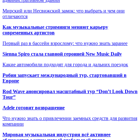
административном здании
Мирский или Несвижский замок: что выбрать и чем они
отличаются
Как музыкальные стриминги меняют карьеру
современных артистов
Первый раз в бассейн взрослому: что нужно знать заранее
Sienna Spiro стала главной героиней New Music Daily
Какие автомобили подходят для города и дальних поездок
Робин запускает международный тур, стартовавший в
Европе
Rod Wave анонсировал масштабный тур “Don’t Look Down
Tour”
Adele готовит возвращение
Что нужно знать о привлечении заемных средств для развития
компании
Мировая музыкальная индустрия всё активнее