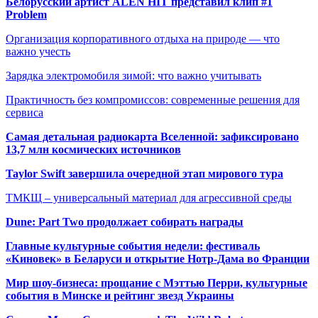
Белорусский артист ALEN HIT представил клип #1
Problem
Организация корпоративного отдыха на природе — что
важно учесть
Зарядка электромобиля зимой: что важно учитывать
Практичность без компромиссов: современные решения для
сервиса
Самая детальная радиокарта Вселенной: зафиксировано
13,7 млн космических источников
Taylor Swift завершила очередной этап мирового тура
ТМКЩ – универсальный материал для агрессивной среды
Dune: Part Two продолжает собирать награды
Главные культурные события недели: фестиваль
«Киновек» в Беларуси и открытие Нотр-Дама во Франции
Мир шоу-бизнеса: прощание с Мэттью Перри, культурные
события в Минске и рейтинг звезд Украины