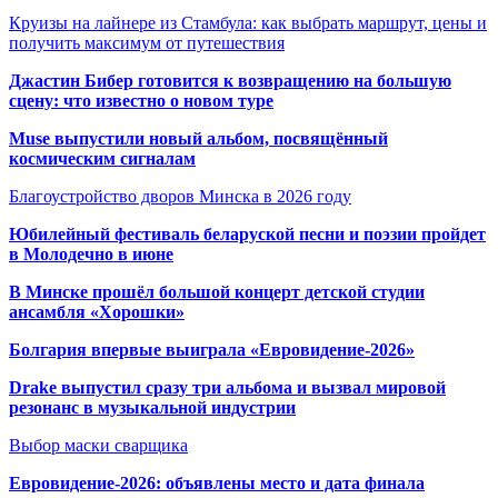
Круизы на лайнере из Стамбула: как выбрать маршрут, цены и
получить максимум от путешествия
Джастин Бибер готовится к возвращению на большую
сцену: что известно о новом туре
Muse выпустили новый альбом, посвящённый
космическим сигналам
Благоустройство дворов Минска в 2026 году
Юбилейный фестиваль беларуской песни и поэзии пройдет
в Молодечно в июне
В Минске прошёл большой концерт детской студии
ансамбля «Хорошки»
Болгария впервые выиграла «Евровидение-2026»
Drake выпустил сразу три альбома и вызвал мировой
резонанс в музыкальной индустрии
Выбор маски сварщика
Евровидение-2026: объявлены место и дата финала