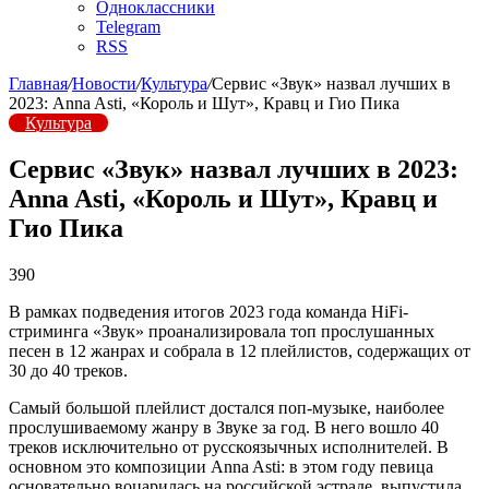
Одноклассники
Telegram
RSS
Главная
/
Новости
/
Культура
/
Сервис «Звук» назвал лучших в
2023: Anna Asti, «Король и Шут», Кравц и Гио Пика
Культура
Сервис «Звук» назвал лучших в 2023:
Anna Asti, «Король и Шут», Кравц и
Гио Пика
390
В рамках подведения итогов 2023 года команда HiFi-
стриминга «Звук» проанализировала топ прослушанных
песен в 12 жанрах и собрала в 12 плейлистов, содержащих от
30 до 40 треков.
Самый большой плейлист достался поп-музыке, наиболее
прослушиваемому жанру в Звуке за год. В него вошло 40
треков исключительно от русскоязычных исполнителей. В
основном это композиции Anna Asti: в этом году певица
основательно воцарилась на российской эстраде, выпустила