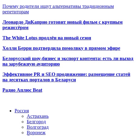
Почему родители ищут альтернативы традиционным
репетиторам
Леонардо ДиКаприо готовит новый фильм с крупным
режиссёром
The White Lotus продлён на новый сезон
Холли Берри подтвердила помолвк
у в прямом эфире
Белорусский шоу-бизнес и экспорт контента: есть ли выход
на зарубежную аудиторию
Эффективное PR и SEO продвижение:
размещение статей
на десятках порталов в Беларуси
Радио Аплюс Beat
Радио по странам
Россия
Астрахань
Белгород
Волгоград
Воронеж