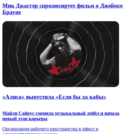
Мик Джаггер спродюсирует фильм о Джеймсе
Брауне
«Алиса» выпустила «Если бы да кабы»
Майли Сайрус сменила музыкальный лейбл и начала
новый этап карьеры
Организация рабочего пространства в офисе и