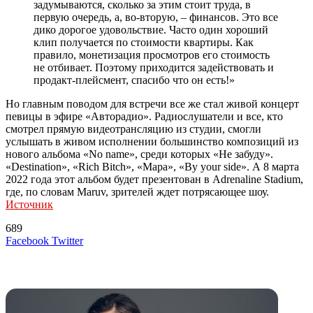
задумываются, сколько за этим стоит труда, в
первую очередь, а, во-вторую, – финансов. Это все
дико дорогое удовольствие. Часто один хороший
клип получается по стоимости квартиры. Как
правило, монетизация просмотров его стоимость
не отбивает. Поэтому приходится задействовать и
продакт-плейсмент, спасибо что он есть!»
Но главным поводом для встречи все же стал живой концерт
певицы в эфире «Авторадио». Радиослушатели и все, кто
смотрел прямую видеотрансляцию из студии, смогли
услышать в живом исполнении большинство композиций из
нового альбома «No name», среди которых «Не забуду».
«Destination», «Rich Bitch», «Мара», «By your side». А 8 марта
2022 года этот альбом будет презентован в Adrenaline Stadium,
где, по словам Maruv, зрителей ждет потрясающее шоу.
Источник
689
LinkedIn
Tumblr
Reddit
Вконтакте
Одноклассники
Skype
Messenger
Messenger
WhatsApp
Telegram
Viber
Line
Поделиться
Печатать
Facebook
Twitter
через
электронную
Похожие радио
почту