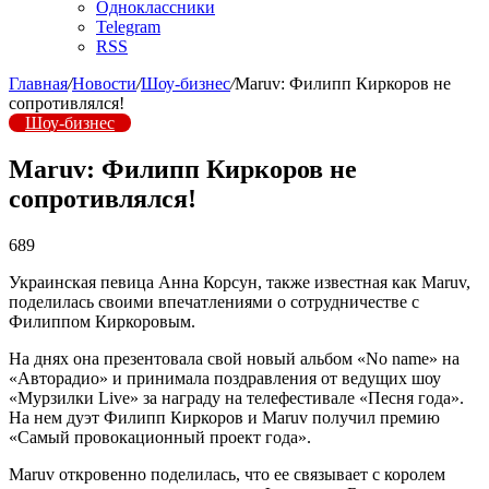
Одноклассники
Telegram
RSS
Главная
/
Новости
/
Шоу-бизнес
/
Maruv: Филипп Киркоров не
сопротивлялся!
Шоу-бизнес
Maruv: Филипп Киркоров не
сопротивлялся!
689
Украинская певица Анна Корсун, также известная как Maruv,
поделилась своими впечатлениями о сотрудничестве с
Филиппом Киркоровым.
На днях она презентовала свой новый альбом «No name» на
«Авторадио» и принимала поздравления от ведущих шоу
«Мурзилки Live» за награду на телефестивале «Песня года».
На нем дуэт Филипп Киркоров и Maruv получил премию
«Самый провокационный проект года».
Maruv откровенно поделилась, что ее связывает с королем