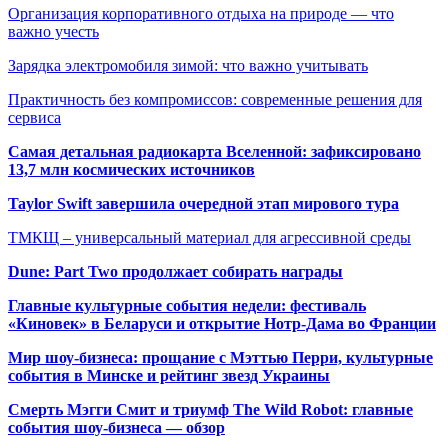
Организация корпоративного отдыха на природе — что
важно учесть
Зарядка электромобиля зимой: что важно учитывать
Практичность без компромиссов: современные решения для
сервиса
Самая детальная радиокарта Вселенной: зафиксировано
13,7 млн космических источников
Taylor Swift завершила очередной этап мирового тура
ТМКЩ – универсальный материал для агрессивной среды
Dune: Part Two продолжает собирать награды
Главные культурные события недели: фестиваль
«Киновек» в Беларуси и открытие Нотр-Дама во Франции
Мир шоу-бизнеса: прощание с Мэттью Перри, культурные
события в Минске и рейтинг звезд Украины
Смерть Мэгги Смит и триумф The Wild Robot: главные
события шоу-бизнеса — обзор