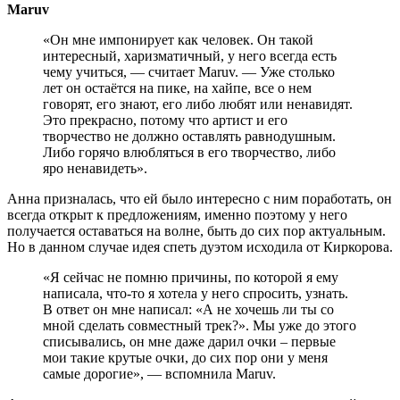
Maruv
«Он мне импонирует как человек. Он такой
интересный, харизматичный, у него всегда есть
чему учиться, — считает Maruv. — Уже столько
лет он остаётся на пике, на хайпе, все о нем
говорят, его знают, его либо любят или ненавидят.
Это прекрасно, потому что артист и его
творчество не должно оставлять равнодушным.
Либо горячо влюбляться в его творчество, либо
яро ненавидеть».
Анна призналась, что ей было интересно с ним поработать, он
всегда открыт к предложениям, именно поэтому у него
получается оставаться на волне, быть до сих пор актуальным.
Но в данном случае идея спеть дуэтом исходила от Киркорова.
«Я сейчас не помню причины, по которой я ему
написала, что-то я хотела у него спросить, узнать.
В ответ он мне написал: «А не хочешь ли ты со
мной сделать совместный трек?». Мы уже до этого
списывались, он мне даже дарил очки – первые
мои такие крутые очки, до сих пор они у меня
самые дорогие», — вспомнила Maruv.