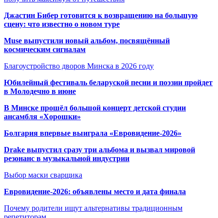
Джастин Бибер готовится к возвращению на большую
сцену: что известно о новом туре
Muse выпустили новый альбом, посвящённый
космическим сигналам
Благоустройство дворов Минска в 2026 году
Юбилейный фестиваль беларуской песни и поэзии пройдет
в Молодечно в июне
В Минске прошёл большой концерт детской студии
ансамбля «Хорошки»
Болгария впервые выиграла «Евровидение-2026»
Drake выпустил сразу три альбома и вызвал мировой
резонанс в музыкальной индустрии
Выбор маски сварщика
Евровидение-2026: объявлены место и дата финала
Почему родители ищут альтернативы традиционным
репетиторам