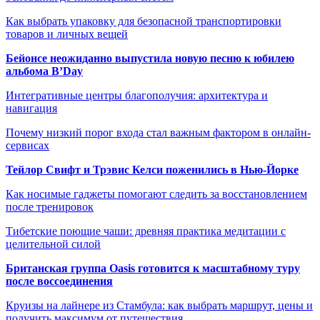
Как выбрать упаковку для безопасной транспортировки
товаров и личных вещей
Бейонсе неожиданно выпустила новую песню к юбилею
альбома B’Day
Интегративные центры благополучия: архитектура и
навигация
Почему низкий порог входа стал важным фактором в онлайн-
сервисах
Тейлор Свифт и Трэвис Келси поженились в Нью-Йорке
Как носимые гаджеты помогают следить за восстановлением
после тренировок
Тибетские поющие чаши: древняя практика медитации с
целительной силой
Британская группа Oasis готовится к масштабному туру
после воссоединения
Круизы на лайнере из Стамбула: как выбрать маршрут, цены и
получить максимум от путешествия