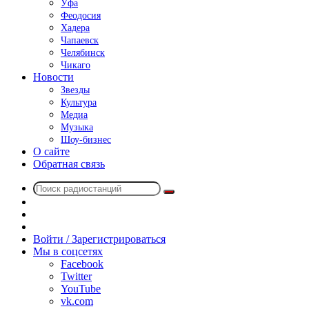
Уфа
Феодосия
Хадера
Чапаевск
Челябинск
Чикаго
Новости
Звезды
Культура
Медиа
Музыка
Шоу-бизнес
О сайте
Обратная связь
Поиск
Switch
радиостанций
skin
Sidebar
Случайное
радио
Войти / Зарегистрироваться
Мы в соцсетях
Facebook
Twitter
YouTube
vk.com