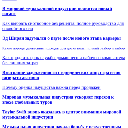
В мировой музыкальной индустрии появится новый
гигант
Как выбрать снотворное без рецепта: полное руководство для
спокойного сна
Эд Ширан задумался о паузе после нового этапа карьеры
Какие породы древесины подходят для доски пола: полный разбор и выбор
Как продлить срок службы домашнего и рабочего компьютера
без лишних затрат
Взыскание задолженности с юридических лиц: стратегия
возврата активов
Почему оценка имущества важна перед продажей
Мировая музыкальная индустрия ускоряет переход к
эпохе глобальных туров
Taylor Swift вновь оказалась в центре внимания мировой
музыкальной индустрии
Музыкальная индустрия начала борьбу с искусственным