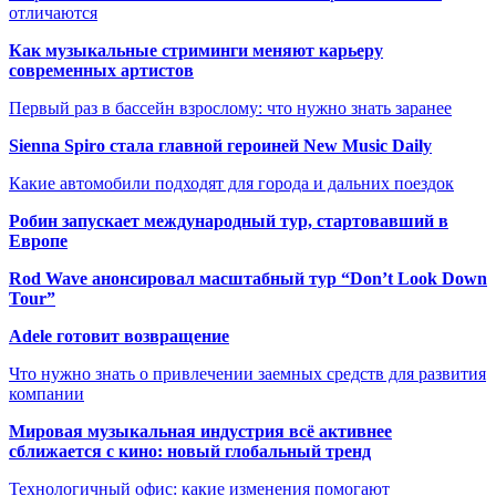
отличаются
Как музыкальные стриминги меняют карьеру
современных артистов
Первый раз в бассейн взрослому: что нужно знать заранее
Sienna Spiro стала главной героиней New Music Daily
Какие автомобили подходят для города и дальних поездок
Робин запускает международный тур, стартовавший в
Европе
Rod Wave анонсировал масштабный тур “Don’t Look Down
Tour”
Adele готовит возвращение
Что нужно знать о привлечении заемных средств для развития
компании
Мировая музыкальная индустрия всё активнее
сближается с кино: новый глобальный тренд
Технологичный офис: какие изменения помогают