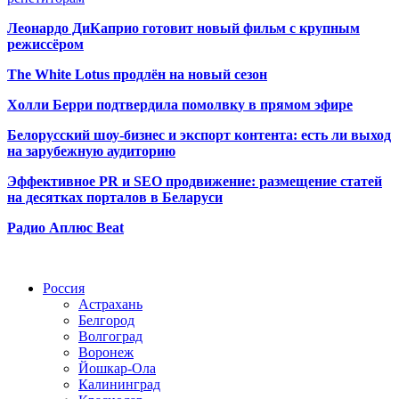
Леонардо ДиКаприо готовит новый фильм с крупным
режиссёром
The White Lotus продлён на новый сезон
Холли Берри подтвердила помолвк
у в прямом эфире
Белорусский шоу-бизнес и экспорт контента: есть ли выход
на зарубежную аудиторию
Эффективное PR и SEO продвижение:
размещение статей
на десятках порталов в Беларуси
Радио Аплюс Beat
Радио по странам
Россия
Астрахань
Белгород
Волгоград
Воронеж
Йошкар-Ола
Калининград