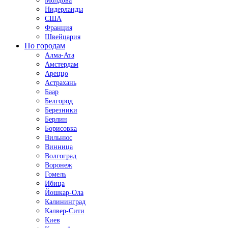
Молдова
Нидерланды
США
Франция
Швейцария
По городам
Алма-Ата
Амстердам
Ареццо
Астрахань
Баар
Белгород
Березники
Берлин
Борисовка
Вильнюс
Винница
Волгоград
Воронеж
Гомель
Ибица
Йошкар-Ола
Калининград
Калвер-Сити
Киев