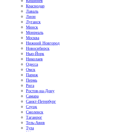
Кишинёв
Краснодар
Лаваль
Лион
Луганск
Минск
Монреаль
Москва
Нижний Новгород
Новосибирск
Нью-Йорк
Николаев
Одесса
Омск
Париж
Пермь
Рига
Ростов-на-Дону
Самара
Санкт-Петербург
Слуцк
Смоленск
Таганрог
Тель-Авив
Тула