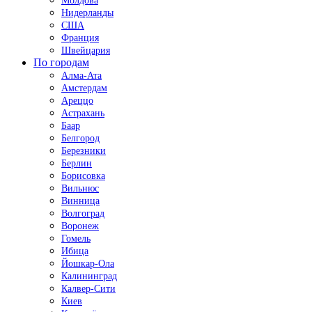
Молдова
Нидерланды
США
Франция
Швейцария
По городам
Алма-Ата
Амстердам
Ареццо
Астрахань
Баар
Белгород
Березники
Берлин
Борисовка
Вильнюс
Винница
Волгоград
Воронеж
Гомель
Ибица
Йошкар-Ола
Калининград
Калвер-Сити
Киев