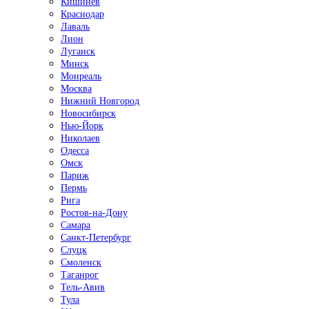
Кишинёв
Краснодар
Лаваль
Лион
Луганск
Минск
Монреаль
Москва
Нижний Новгород
Новосибирск
Нью-Йорк
Николаев
Одесса
Омск
Париж
Пермь
Рига
Ростов-на-Дону
Самара
Санкт-Петербург
Слуцк
Смоленск
Таганрог
Тель-Авив
Тула