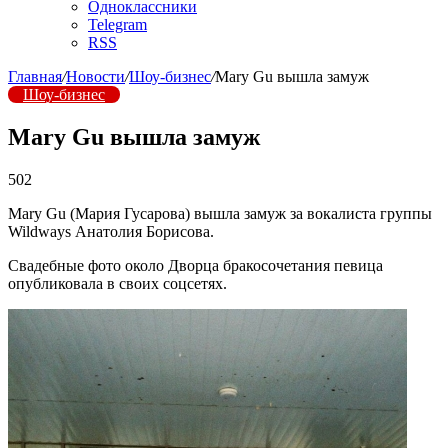
Одноклассники
Telegram
RSS
Главная
/
Новости
/
Шоу-бизнес
/
Mary Gu вышла замуж
Шоу-бизнес
Mary Gu вышла замуж
502
Mary Gu (Мария Гусарова) вышла замуж за вокалиста группы
Wildways Анатолия Борисова.
Свадебные фото около Дворца бракосочетания певица
опубликовала в своих соцсетях.