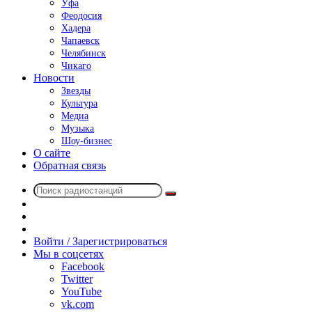
Уфа
Феодосия
Хадера
Чапаевск
Челябинск
Чикаго
Новости
Звезды
Культура
Медиа
Музыка
Шоу-бизнес
О сайте
Обратная связь
Поиск
Switch
радиостанций
skin
Sidebar
Случайное
радио
Войти / Зарегистрироваться
Мы в соцсетях
Facebook
Twitter
YouTube
vk.com