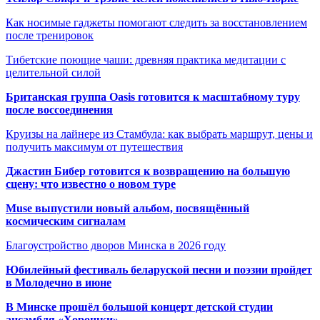
Как носимые гаджеты помогают следить за восстановлением
после тренировок
Тибетские поющие чаши: древняя практика медитации с
целительной силой
Британская группа Oasis готовится к масштабному туру
после воссоединения
Круизы на лайнере из Стамбула: как выбрать маршрут, цены и
получить максимум от путешествия
Джастин Бибер готовится к возвращению на большую
сцену: что известно о новом туре
Muse выпустили новый альбом, посвящённый
космическим сигналам
Благоустройство дворов Минска в 2026 году
Юбилейный фестиваль беларуской песни и поэзии пройдет
в Молодечно в июне
В Минске прошёл большой концерт детской студии
ансамбля «Хорошки»