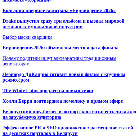
Болгария впервые выиграла «Евровидение-2026»
Drake выпустил сразу три альбома и вызвал мировой
резонанс в музыкальной индустрии
Выбор маски сварщика
Евровидение-2026: объявлены место и дата финала
Почему родители ищут альтернативы традиционным
репетиторам
Леонардо ДиКаприо готовит новый фильм с крупным
режиссёром
The White Lotus продлён на новый сезон
Холли Берри подтвердила помолвк
у в прямом эфире
Белорусский шоу-бизнес и экспорт контента: есть ли выход
на зарубежную аудиторию
Эффективное PR и SEO продвижение:
размещение статей
на десятках порталов в Беларуси