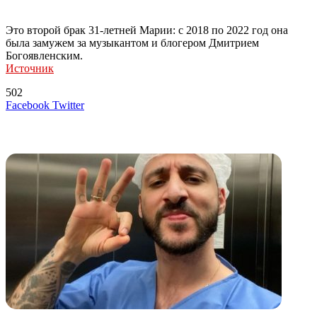
Это второй брак 31-летней Марии: с 2018 по 2022 год она
была замужем за музыкантом и блогером Дмитрием
Богоявленским.
Источник
502
LinkedIn
Tumblr
Reddit
Вконтакте
Одноклассники
Skype
Messenger
Messenger
WhatsApp
Telegram
Viber
Line
Поделиться
Печатать
Facebook
Twitter
через
электронную
Похожие радио
почту