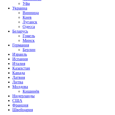
Уфа
Украина
Винница
Киев
Луганск
Одесса
Беларусь
Гомель
Минск
Германия
Берлин
Израиль
Испания
Италия
Казахстан
Канада
Латвия
Литва
Молдова
Кишинёв
Нидерланды
США
Франция
Швейцария