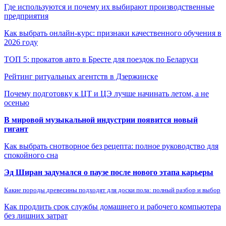
Где используются и почему их выбирают производственные
предприятия
Как выбрать онлайн-курс: признаки качественного обучения в
2026 году
ТОП 5: прокатов авто в Бресте для поездок по Беларуси
Рейтинг ритуальных агентств в Дзержинске
Почему подготовку к ЦТ и ЦЭ лучше начинать летом, а не
осенью
В мировой музыкальной индустрии появится новый
гигант
Как выбрать снотворное без рецепта: полное руководство для
спокойного сна
Эд Ширан задумался о паузе после нового этапа карьеры
Какие породы древесины подходят для доски пола: полный разбор и выбор
Как продлить срок службы домашнего и рабочего компьютера
без лишних затрат