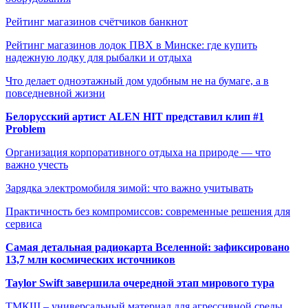
Рейтинг магазинов счётчиков банкнот
Рейтинг магазинов лодок ПВХ в Минске: где купить
надежную лодку для рыбалки и отдыха
Что делает одноэтажный дом удобным не на бумаге, а в
повседневной жизни
Белорусский артист ALEN HIT представил клип #1
Problem
Организация корпоративного отдыха на природе — что
важно учесть
Зарядка электромобиля зимой: что важно учитывать
Практичность без компромиссов: современные решения для
сервиса
Самая детальная радиокарта Вселенной: зафиксировано
13,7 млн космических источников
Taylor Swift завершила очередной этап мирового тура
ТМКЩ – универсальный материал для агрессивной среды