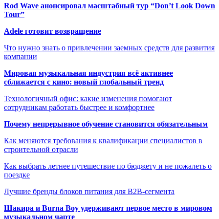
Rod Wave анонсировал масштабный тур “Don’t Look Down
Tour”
Adele готовит возвращение
Что нужно знать о привлечении заемных средств для развития
компании
Мировая музыкальная индустрия всё активнее
сближается с кино: новый глобальный тренд
Технологичный офис: какие изменения помогают
сотрудникам работать быстрее и комфортнее
Почему непрерывное обучение становится обязательным
Как меняются требования к квалификации специалистов в
строительной отрасли
Как выбрать летнее путешествие по бюджету и не пожалеть о
поездке
Лучшие бренды блоков питания для B2B-сегмента
Шакира и Burna Boy удерживают первое место в мировом
музыкальном чарте