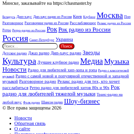
Минске, заказывайте на https://chasmaster.by
Москва
Киев
Дип-хаус
Дип-хаус радио из России
Клубное
Поп
Беларусь
Разговорное
Расслабляющее
Разговорное радио из России
Релакс радио из России
Рок
Рок радио из России
Ретро
Ретро-радио из России
Россия
Украина
Санкт-Петербург
Найти:
Звезды
Дип-хаус радио
Джаз радио
Детское радио
Культура
Медиа
Музыка
Лучшее клубное радио
Новости
Радио для любителей хип-хопа и рэпа
Радио с классической
Радио с самой новой и популярной отечественной и западной
музыкой
музыкой
Разговорное радио
Релакс радио для тех, кто хочет
Рок
расслабиться
Ретро радио для любителей хитов 80х и 90х
радио для любителей тяжелой музыки
Транс-радио на
Шоу-бизнес
любой вкус
Шансон радио
Фолк радио
© Все права защищены 2026
Новости
Обратная связь
О сайте