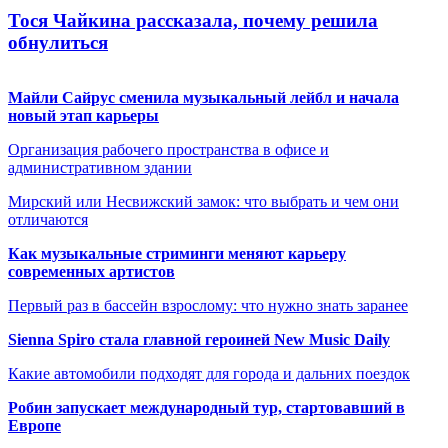
Тося Чайкина рассказала, почему решила
обнулиться
Майли Сайрус сменила музыкальный лейбл и начала
новый этап карьеры
Организация рабочего пространства в офисе и
административном здании
Мирский или Несвижский замок: что выбрать и чем они
отличаются
Как музыкальные стриминги меняют карьеру
современных артистов
Первый раз в бассейн взрослому: что нужно знать заранее
Sienna Spiro стала главной героиней New Music Daily
Какие автомобили подходят для города и дальних поездок
Робин запускает международный тур, стартовавший в
Европе