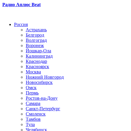
Радио Аплюс Beat
Радио по странам
Россия
Астрахань
Белгород
Волгоград
Воронеж
Йошкар-Ола
Калининград
Краснодар
Красноярск
Москва
Нижний Новгород
Новосибирск
Омск
Пермь
Ростов-на-Дону
Самара
Санкт-Петербург
Смоленск
Тамбов
Тула
Челябинск