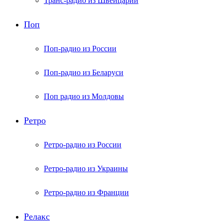
Транс-радио из Швейцарии
Поп
Поп-радио из России
Поп-радио из Беларуси
Поп радио из Молдовы
Ретро
Ретро-радио из России
Ретро-радио из Украины
Ретро-радио из Франции
Релакс