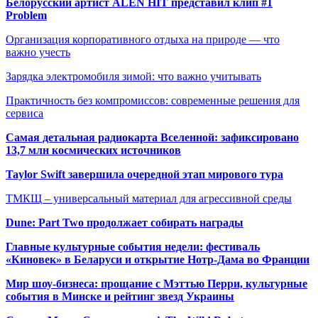
Белорусский артист ALEN HIT представил клип #1
Problem
Организация корпоративного отдыха на природе — что
важно учесть
Зарядка электромобиля зимой: что важно учитывать
Практичность без компромиссов: современные решения для
сервиса
Самая детальная радиокарта Вселенной: зафиксировано
13,7 млн космических источников
Taylor Swift завершила очередной этап мирового тура
ТМКЩ – универсальный материал для агрессивной среды
Dune: Part Two продолжает собирать награды
Главные культурные события недели: фестиваль
«Киновек» в Беларуси и открытие Нотр-Дама во Франции
Мир шоу-бизнеса: прощание с Мэттью Перри, культурные
события в Минске и рейтинг звезд Украины