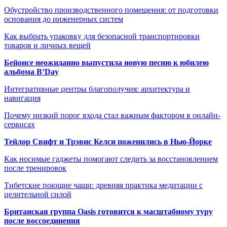
Обустройство производственного помещения: от подготовки
основания до инженерных систем
Как выбрать упаковку для безопасной транспортировки
товаров и личных вещей
Бейонсе неожиданно выпустила новую песню к юбилею
альбома B’Day
Интегративные центры благополучия: архитектура и
навигация
Почему низкий порог входа стал важным фактором в онлайн-
сервисах
Тейлор Свифт и Трэвис Келси поженились в Нью-Йорке
Как носимые гаджеты помогают следить за восстановлением
после тренировок
Тибетские поющие чаши: древняя практика медитации с
целительной силой
Британская группа Oasis готовится к масштабному туру
после воссоединения