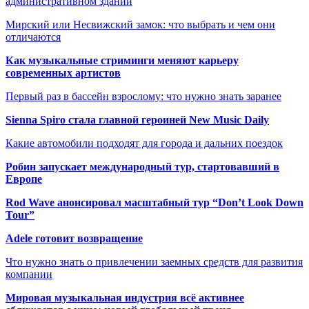
административном здании
Мирский или Несвижский замок: что выбрать и чем они
отличаются
Как музыкальные стриминги меняют карьеру
современных артистов
Первый раз в бассейн взрослому: что нужно знать заранее
Sienna Spiro стала главной героиней New Music Daily
Какие автомобили подходят для города и дальних поездок
Робин запускает международный тур, стартовавший в
Европе
Rod Wave анонсировал масштабный тур “Don’t Look Down
Tour”
Adele готовит возвращение
Что нужно знать о привлечении заемных средств для развития
компании
Мировая музыкальная индустрия всё активнее