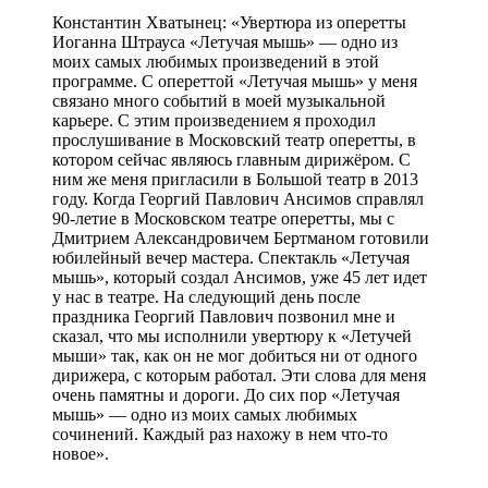
Константин Хватынец: «Увертюра из оперетты
Иоганна Штрауса «Летучая мышь» — одно из
моих самых любимых произведений в этой
программе. С опереттой «Летучая мышь» у меня
связано много событий в моей музыкальной
карьере. С этим произведением я проходил
прослушивание в Московский театр оперетты, в
котором сейчас являюсь главным дирижёром. С
ним же меня пригласили в Большой театр в 2013
году. Когда Георгий Павлович Ансимов справлял
90-летие в Московском театре оперетты, мы с
Дмитрием Александровичем Бертманом готовили
юбилейный вечер мастера. Спектакль «Летучая
мышь», который создал Ансимов, уже 45 лет идет
у нас в театре. На следующий день после
праздника Георгий Павлович позвонил мне и
сказал, что мы исполнили увертюру к «Летучей
мыши» так, как он не мог добиться ни от одного
дирижера, с которым работал. Эти слова для меня
очень памятны и дороги. До сих пор «Летучая
мышь» — одно из моих самых любимых
сочинений. Каждый раз нахожу в нем что-то
новое».