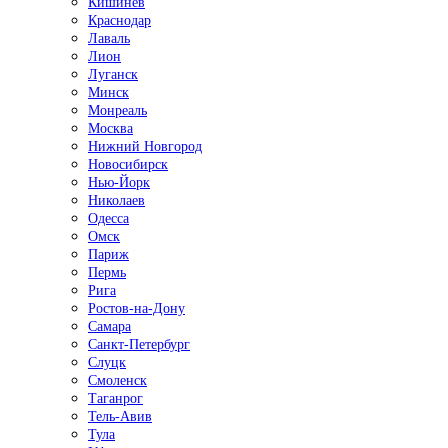
Кишинёв
Краснодар
Лаваль
Лион
Луганск
Минск
Монреаль
Москва
Нижний Новгород
Новосибирск
Нью-Йорк
Николаев
Одесса
Омск
Париж
Пермь
Рига
Ростов-на-Дону
Самара
Санкт-Петербург
Слуцк
Смоленск
Таганрог
Тель-Авив
Тула