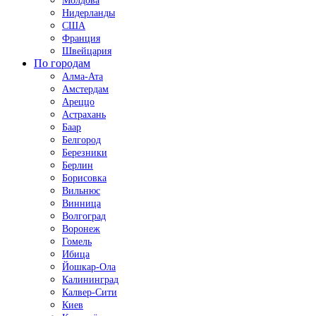
Молдова
Нидерланды
США
Франция
Швейцария
По городам
Алма-Ата
Амстердам
Ареццо
Астрахань
Баар
Белгород
Березники
Берлин
Борисовка
Вильнюс
Винница
Волгоград
Воронеж
Гомель
Ибица
Йошкар-Ола
Калининград
Калвер-Сити
Киев