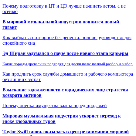
Почему подготовку к ЦТ и ЦЭ лучше начинать летом, а не
осенью
В мировой музыкальной индустрии появится новый
гигант
Как выбрать снотворное без рецепта: полное руководство для
спокойного сна
Эд Ширан задумался о паузе после нового этапа карьеры
Какие породы древесины подходят для доски пола: полный разбор и выбор
Как продлить срок службы домашнего и рабочего компьютера
без лишних затрат
Взыскание задолженности с юридических лиц: стратегия
возврата активов
Почему оценка имущества важна перед продажей
Мировая музыкальная индустрия ускоряет переход к
эпохе глобальных туров
Taylor Swift вновь оказалась в центре внимания мировой