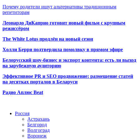
Почему родители ищут альтернативы традиционным
репетиторам
Леонардо ДиКаприо готовит новый фильм с крупным
режиссёром
The White Lotus продлён на новый сезон
Холли Берри подтвердила помолвк
у в прямом эфире
Белорусский шоу-бизнес и экспорт контента: есть ли выход
на зарубежную аудиторию
Эффективное PR и SEO продвижение:
размещение статей
на десятках порталов в Беларуси
Радио Аплюс Beat
Радио по странам
Россия
Астрахань
Белгород
Волгоград
Воронеж