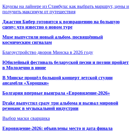
Круизы на лайнере из Стамбула: как выбрать маршрут, цены и
получить максимум от путешествия
Джастин Бибер готовится к возвращению на большую
сцену: что известно о новом туре
Muse выпустили новый альбом, посвящённый
космическим сигналам
Благоустройство дворов Минска в 2026 году
Юбилейный фестиваль беларуской песни и поэзии пройдет
в Молодечно в июне
В Минске прошёл большой концерт детской студии
ансамбля «Хорошки»
Болгария впервые выиграла «Евровидение-2026»
Drake выпустил сразу три альбома и вызвал мировой
резонанс в музыкальной индустрии
Выбор маски сварщика
Евровидение-2026: объявлены место и дата финала