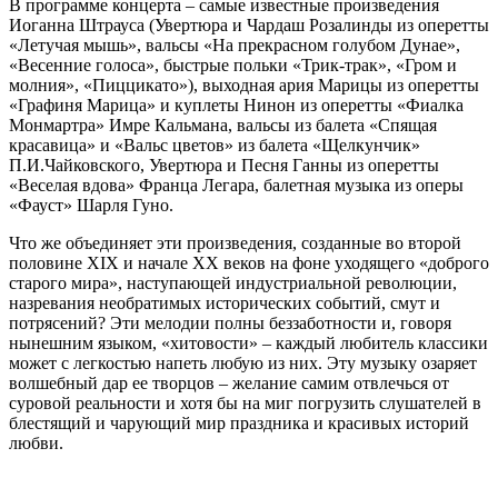
В программе концерта – самые известные произведения
Иоганна Штрауса (Увертюра и Чардаш Розалинды из оперетты
«Летучая мышь», вальсы «На прекрасном голубом Дунае»,
«Весенние голоса», быстрые польки «Трик-трак», «Гром и
молния», «Пиццикато»), выходная ария Марицы из оперетты
«Графиня Марица» и куплеты Нинон из оперетты «Фиалка
Монмартра» Имре Кальмана, вальсы из балета «Спящая
красавица» и «Вальс цветов» из балета «Щелкунчик»
П.И.Чайковского, Увертюра и Песня Ганны из оперетты
«Веселая вдова» Франца Легара, балетная музыка из оперы
«Фауст» Шарля Гуно.
Что же объединяет эти произведения, созданные во второй
половине XIX и начале XX веков на фоне уходящего «доброго
старого мира», наступающей индустриальной революции,
назревания необратимых исторических событий, смут и
потрясений? Эти мелодии полны беззаботности и, говоря
нынешним языком, «хитовости» – каждый любитель классики
может с легкостью напеть любую из них. Эту музыку озаряет
волшебный дар ее творцов – желание самим отвлечься от
суровой реальности и хотя бы на миг погрузить слушателей в
блестящий и чарующий мир праздника и красивых историй
любви.