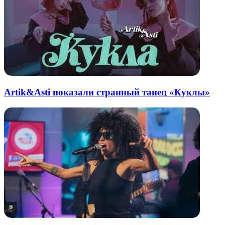
Artik&Asti показали странный танец «Куклы»