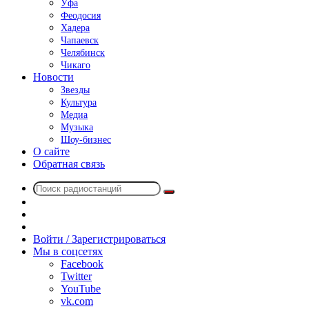
Уфа
Феодосия
Хадера
Чапаевск
Челябинск
Чикаго
Новости
Звезды
Культура
Медиа
Музыка
Шоу-бизнес
О сайте
Обратная связь
Поиск
Switch
радиостанций
skin
Sidebar
Случайное
радио
Войти / Зарегистрироваться
Мы в соцсетях
Facebook
Twitter
YouTube
vk.com