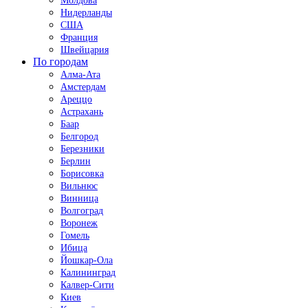
Молдова
Нидерланды
США
Франция
Швейцария
По городам
Алма-Ата
Амстердам
Ареццо
Астрахань
Баар
Белгород
Березники
Берлин
Борисовка
Вильнюс
Винница
Волгоград
Воронеж
Гомель
Ибица
Йошкар-Ола
Калининград
Калвер-Сити
Киев