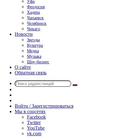
Уфа
Феодосия
Хадера
Чапаевск
Челябинск
Чикаго
Новости
Звезды
Культура
Медиа
Музыка
Шоу-бизнес
О сайте
Обратная связь
Поиск
Switch
радиостанций
skin
Sidebar
Случайное
радио
Войти / Зарегистрироваться
Мы в соцсетях
Facebook
Twitter
YouTube
vk.com