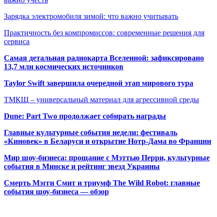
Зарядка электромобиля зимой: что важно учитывать
Практичность без компромиссов: современные решения для
сервиса
Самая детальная радиокарта Вселенной: зафиксировано
13,7 млн космических источников
Taylor Swift завершила очередной этап мирового тура
ТМКЩ – универсальный материал для агрессивной среды
Dune: Part Two продолжает собирать награды
Главные культурные события недели: фестиваль
«Киновек» в Беларуси и открытие Нотр-Дама во Франции
Мир шоу-бизнеса: прощание с Мэттью Перри, культурные
события в Минске и рейтинг звезд Украины
Смерть Мэгги Смит и триумф The Wild Robot: главные
события шоу-бизнеса — обзор
Популярные радиостанции