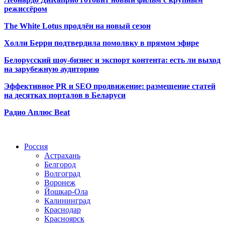
режиссёром
The White Lotus продлён на новый сезон
Холли Берри подтвердила помолвк
у в прямом эфире
Белорусский шоу-бизнес и экспорт контента: есть ли выход
на зарубежную аудиторию
Эффективное PR и SEO продвижение:
размещение статей
на десятках порталов в Беларуси
Радио Аплюс Beat
Радио по странам
Россия
Астрахань
Белгород
Волгоград
Воронеж
Йошкар-Ола
Калининград
Краснодар
Красноярск