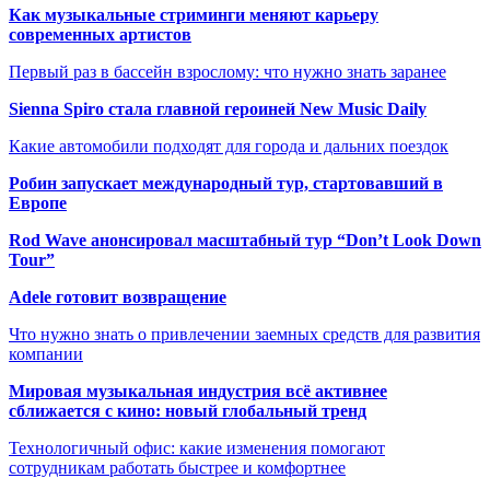
Как музыкальные стриминги меняют карьеру
современных артистов
Первый раз в бассейн взрослому: что нужно знать заранее
Sienna Spiro стала главной героиней New Music Daily
Какие автомобили подходят для города и дальних поездок
Робин запускает международный тур, стартовавший в
Европе
Rod Wave анонсировал масштабный тур “Don’t Look Down
Tour”
Adele готовит возвращение
Что нужно знать о привлечении заемных средств для развития
компании
Мировая музыкальная индустрия всё активнее
сближается с кино: новый глобальный тренд
Технологичный офис: какие изменения помогают
сотрудникам работать быстрее и комфортнее