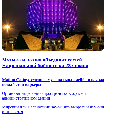
Музыка и поэзия объединят гостей
Национальной библиотеки 23 января
Майли Сайрус сменила музыкальный лейбл и начала
новый этап карьеры
Организация рабочего пространства в офисе и
административном здании
Мирский или Несвижский замок: что выбрать и чем они
отличаются