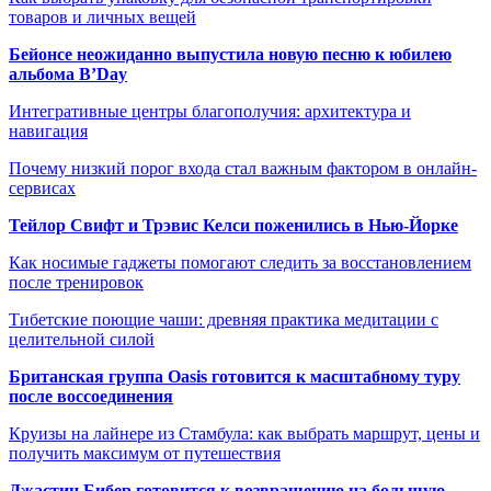
товаров и личных вещей
Бейонсе неожиданно выпустила новую песню к юбилею
альбома B’Day
Интегративные центры благополучия: архитектура и
навигация
Почему низкий порог входа стал важным фактором в онлайн-
сервисах
Тейлор Свифт и Трэвис Келси поженились в Нью-Йорке
Как носимые гаджеты помогают следить за восстановлением
после тренировок
Тибетские поющие чаши: древняя практика медитации с
целительной силой
Британская группа Oasis готовится к масштабному туру
после воссоединения
Круизы на лайнере из Стамбула: как выбрать маршрут, цены и
получить максимум от путешествия
Джастин Бибер готовится к возвращению на большую