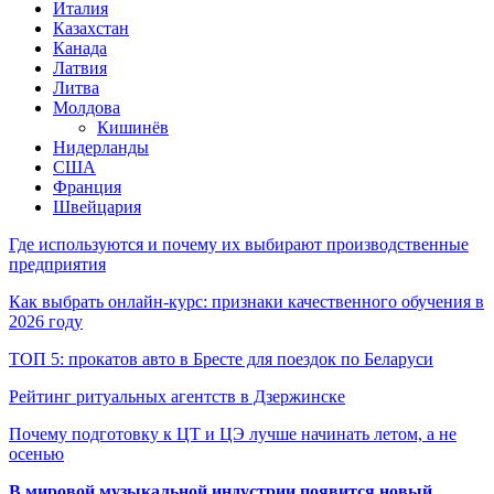
Италия
Казахстан
Канада
Латвия
Литва
Молдова
Кишинёв
Нидерланды
США
Франция
Швейцария
Где используются и почему их выбирают производственные
предприятия
Как выбрать онлайн-курс: признаки качественного обучения в
2026 году
ТОП 5: прокатов авто в Бресте для поездок по Беларуси
Рейтинг ритуальных агентств в Дзержинске
Почему подготовку к ЦТ и ЦЭ лучше начинать летом, а не
осенью
В мировой музыкальной индустрии появится новый