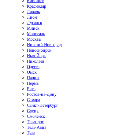
Кишинёв
Краснодар
Лаваль
Лион
Луганск
Минск
Монреаль
Москва
Нижний Новгород
Новосибирск
Нью-Йорк
Николаев
Одесса
Омск
Париж
Пермь
Рига
Ростов-на-Дону
Самара
Санкт-Петербург
Слуцк
Смоленск
Таганрог
Тель-Авив
Тула