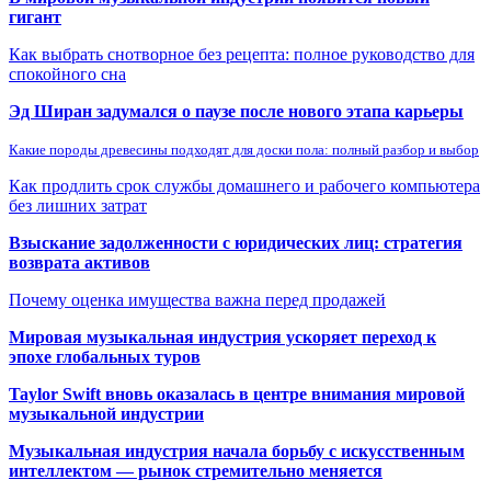
гигант
Как выбрать снотворное без рецепта: полное руководство для
спокойного сна
Эд Ширан задумался о паузе после нового этапа карьеры
Какие породы древесины подходят для доски пола: полный разбор и выбор
Как продлить срок службы домашнего и рабочего компьютера
без лишних затрат
Взыскание задолженности с юридических лиц: стратегия
возврата активов
Почему оценка имущества важна перед продажей
Мировая музыкальная индустрия ускоряет переход к
эпохе глобальных туров
Taylor Swift вновь оказалась в центре внимания мировой
музыкальной индустрии
Музыкальная индустрия начала борьбу с искусственным
интеллектом — рынок стремительно меняется