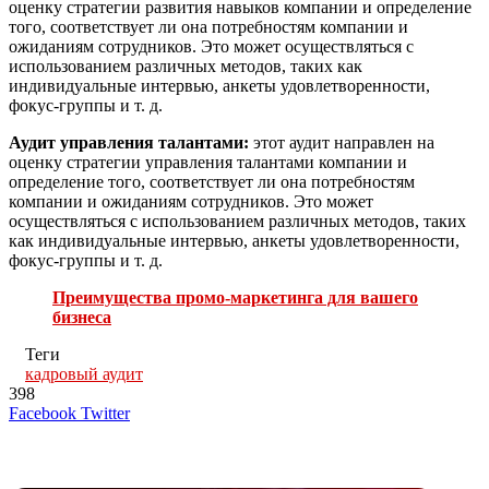
оценку стратегии развития навыков компании и определение
того, соответствует ли она потребностям компании и
ожиданиям сотрудников. Это может осуществляться с
использованием различных методов, таких как
индивидуальные интервью, анкеты удовлетворенности,
фокус-группы и т. д.
Аудит управления талантами:
этот аудит направлен на
оценку стратегии управления талантами компании и
определение того, соответствует ли она потребностям
компании и ожиданиям сотрудников. Это может
осуществляться с использованием различных методов, таких
как индивидуальные интервью, анкеты удовлетворенности,
фокус-группы и т. д.
Преимущества промо-маркетинга для вашего
бизнеса
Теги
кадровый аудит
398
LinkedIn
Tumblr
Reddit
Вконтакте
Одноклассники
Skype
Messenger
Messenger
WhatsApp
Telegram
Viber
Line
Поделиться
Печатать
Facebook
Twitter
через
электронную
Похожие радио
почту