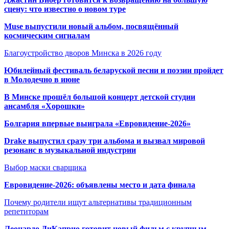
сцену: что известно о новом туре
Muse выпустили новый альбом, посвящённый
космическим сигналам
Благоустройство дворов Минска в 2026 году
Юбилейный фестиваль беларуской песни и поэзии пройдет
в Молодечно в июне
В Минске прошёл большой концерт детской студии
ансамбля «Хорошки»
Болгария впервые выиграла «Евровидение-2026»
Drake выпустил сразу три альбома и вызвал мировой
резонанс в музыкальной индустрии
Выбор маски сварщика
Евровидение-2026: объявлены место и дата финала
Почему родители ищут альтернативы традиционным
репетиторам
Леонардо ДиКаприо готовит новый фильм с крупным