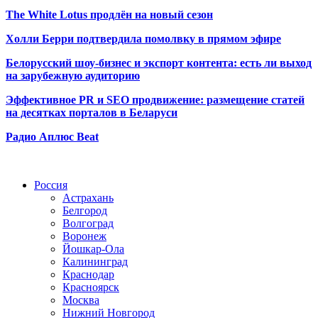
The White Lotus продлён на новый сезон
Холли Берри подтвердила помолвк
у в прямом эфире
Белорусский шоу-бизнес и экспорт контента: есть ли выход
на зарубежную аудиторию
Эффективное PR и SEO продвижение:
размещение статей
на десятках порталов в Беларуси
Радио Аплюс Beat
Радио по странам
Россия
Астрахань
Белгород
Волгоград
Воронеж
Йошкар-Ола
Калининград
Краснодар
Красноярск
Москва
Нижний Новгород