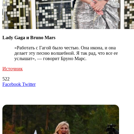
Lady Gaga и Bruno Mars
«Работать с Гагой было честью. Она икона, и она
делает эту песню волшебной. Я так рад, что все ее
услышат», — говорит Бруно Марс.
Источник
522
LinkedIn
Tumblr
Reddit
Вконтакте
Одноклассники
Skype
Messenger
Messenger
WhatsApp
Telegram
Viber
Line
Поделиться
Печатать
Facebook
Twitter
через
электронную
Похожие радио
почту