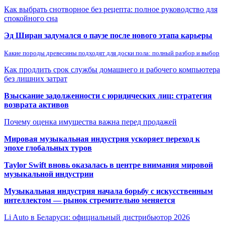
Как выбрать снотворное без рецепта: полное руководство для
спокойного сна
Эд Ширан задумался о паузе после нового этапа карьеры
Какие породы древесины подходят для доски пола: полный разбор и выбор
Как продлить срок службы домашнего и рабочего компьютера
без лишних затрат
Взыскание задолженности с юридических лиц: стратегия
возврата активов
Почему оценка имущества важна перед продажей
Мировая музыкальная индустрия ускоряет переход к
эпохе глобальных туров
Taylor Swift вновь оказалась в центре внимания мировой
музыкальной индустрии
Музыкальная индустрия начала борьбу с искусственным
интеллектом — рынок стремительно меняется
Li Auto в Беларуси: официальный дистрибьютор 2026