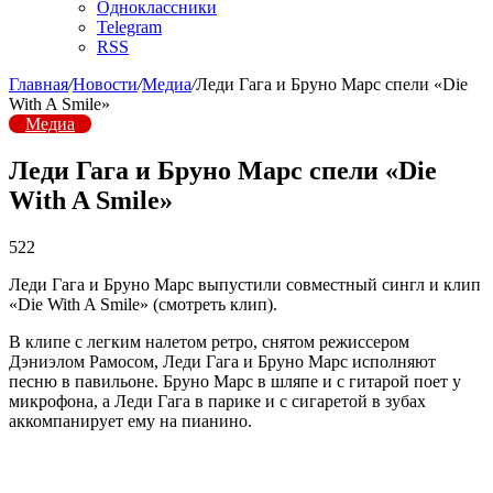
Одноклассники
Telegram
RSS
Главная
/
Новости
/
Медиа
/
Леди Гага и Бруно Марс спели «Die
With A Smile»
Медиа
Леди Гага и Бруно Марс спели «Die
With A Smile»
522
Леди Гага и Бруно Марс выпустили совместный сингл и клип
«Die With A Smile» (смотреть клип).
В клипе с легким налетом ретро, снятом режиссером
Дэниэлом Рамосом, Леди Гага и Бруно Марс исполняют
песню в павильоне. Бруно Марс в шляпе и с гитарой поет у
микрофона, а Леди Гага в парике и с сигаретой в зубах
аккомпанирует ему на пианино.