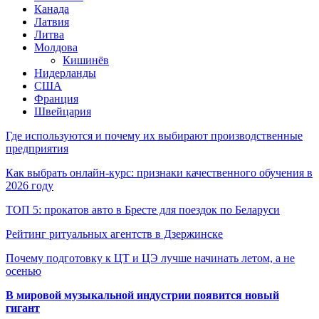
Канада
Латвия
Литва
Молдова
Кишинёв
Нидерланды
США
Франция
Швейцария
Где используются и почему их выбирают производственные
предприятия
Как выбрать онлайн-курс: признаки качественного обучения в
2026 году
ТОП 5: прокатов авто в Бресте для поездок по Беларуси
Рейтинг ритуальных агентств в Дзержинске
Почему подготовку к ЦТ и ЦЭ лучше начинать летом, а не
осенью
В мировой музыкальной индустрии появится новый
гигант