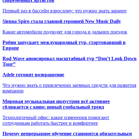
современных артистов
Первый раз в бассейн взрослому: что нужно знать заранее
Sienna Spiro стала главной героиней New Music Daily
Какие автомобили подходят для города и дальних поездок
Робин запускает международный тур, стартовавший в
Европе
Rod Wave анонсировал масштабный тур “Don’t Look Down
Tour”
Adele готовит возвращение
Что нужно знать о привлечении заемных средств для развития
компании
Мировая музыкальная индустрия всё активнее
сближается с кино: новый глобальный тренд
Технологичный офис: какие изменения помогают
сотрудникам работать быстрее и комфортнее
Почему непрерывное обучение становится обязательным