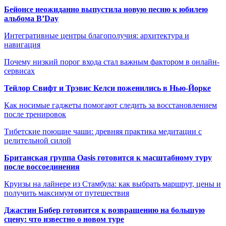
Бейонсе неожиданно выпустила новую песню к юбилею
альбома B’Day
Интегративные центры благополучия: архитектура и
навигация
Почему низкий порог входа стал важным фактором в онлайн-
сервисах
Тейлор Свифт и Трэвис Келси поженились в Нью-Йорке
Как носимые гаджеты помогают следить за восстановлением
после тренировок
Тибетские поющие чаши: древняя практика медитации с
целительной силой
Британская группа Oasis готовится к масштабному туру
после воссоединения
Круизы на лайнере из Стамбула: как выбрать маршрут, цены и
получить максимум от путешествия
Джастин Бибер готовится к возвращению на большую
сцену: что известно о новом туре