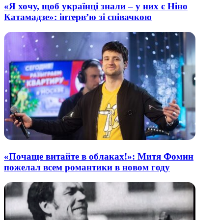
«Я хочу, щоб українці знали – у них є Ніно
Катамадзе»: інтерв’ю зі співачкою
«Почаще витайте в облаках!»: Митя Фомин
пожелал всем романтики в новом году