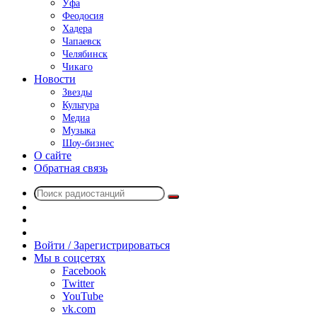
Уфа
Феодосия
Хадера
Чапаевск
Челябинск
Чикаго
Новости
Звезды
Культура
Медиа
Музыка
Шоу-бизнес
О сайте
Обратная связь
Поиск
Switch
радиостанций
skin
Sidebar
Случайное
радио
Войти / Зарегистрироваться
Мы в соцсетях
Facebook
Twitter
YouTube
vk.com