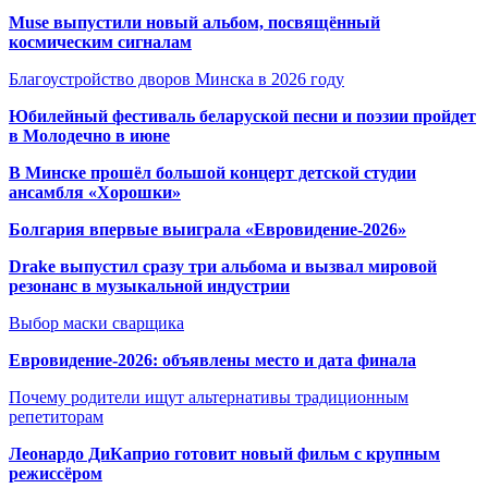
Muse выпустили новый альбом, посвящённый
космическим сигналам
Благоустройство дворов Минска в 2026 году
Юбилейный фестиваль беларуской песни и поэзии пройдет
в Молодечно в июне
В Минске прошёл большой концерт детской студии
ансамбля «Хорошки»
Болгария впервые выиграла «Евровидение-2026»
Drake выпустил сразу три альбома и вызвал мировой
резонанс в музыкальной индустрии
Выбор маски сварщика
Евровидение-2026: объявлены место и дата финала
Почему родители ищут альтернативы традиционным
репетиторам
Леонардо ДиКаприо готовит новый фильм с крупным
режиссёром