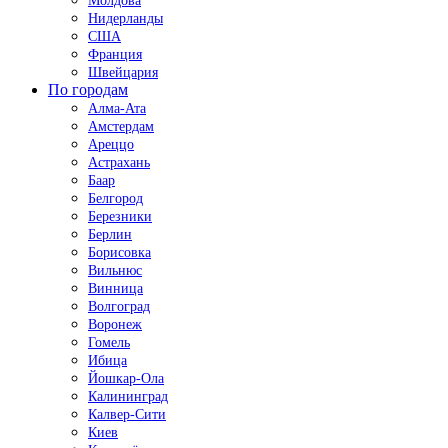
Молдова
Нидерланды
США
Франция
Швейцария
По городам
Алма-Ата
Амстердам
Ареццо
Астрахань
Баар
Белгород
Березники
Берлин
Борисовка
Вильнюс
Винница
Волгоград
Воронеж
Гомель
Ибица
Йошкар-Ола
Калининград
Калвер-Сити
Киев