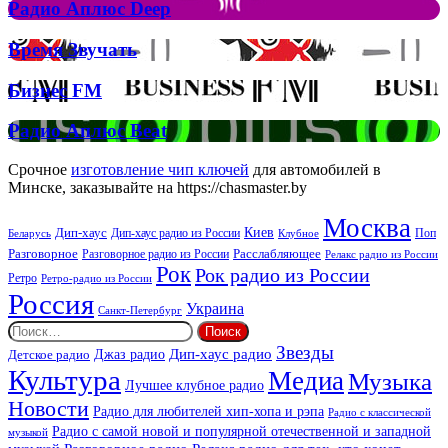
Рок
Джона
Радио
Радио Аплюс Deep
та
Аплюс
Брітні
Deep
Время
Время Звучать
Спірс
Звучать
Бизнес
Бизнес FM
FM
Радио
Радио Аплюс Beat
Аплюс
Beat
Срочное
изготовление чип ключей
для автомобилей в
Минске, заказывайте на https://chasmaster.by
Москва
Киев
Дип-хаус
Дип-хаус радио из России
Клубное
Поп
Беларусь
Разговорное
Расслабляющее
Разговорное радио из России
Релакс радио из России
Рок
Рок радио из России
Ретро
Ретро-радио из России
Россия
Украина
Санкт-Петербург
Найти:
Звезды
Дип-хаус радио
Джаз радио
Детское радио
Культура
Медиа
Музыка
Лучшее клубное радио
Новости
Радио для любителей хип-хопа и рэпа
Радио с классической
Радио с самой новой и популярной отечественной и западной
музыкой