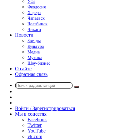
Уфа
Феодосия
Хадера
Чапаевск
Челябинск
Чикаго
Новости
Звезды
Культура
Медиа
Музыка
Шоу-бизнес
О сайте
Обратная связь
Поиск
Switch
радиостанций
skin
Sidebar
Случайное
радио
Войти / Зарегистрироваться
Мы в соцсетях
Facebook
Twitter
YouTube
vk.com