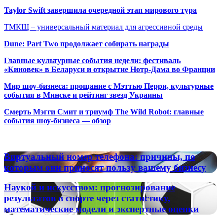
Taylor Swift завершила очередной этап мирового тура
ТМКЩ – универсальный материал для агрессивной среды
Dune: Part Two продолжает собирать награды
Главные культурные события недели: фестиваль
«Киновек» в Беларуси и открытие Нотр-Дама во Франции
Мир шоу-бизнеса: прощание с Мэттью Перри, культурные
события в Минске и рейтинг звезд Украины
Смерть Мэгги Смит и триумф The Wild Robot: главные
события шоу-бизнеса — обзор
Популярные радиостанции
Виртуальный
Виртуальный номер телефона: причины, по
номер
которым они приносят пользу вашему бизнесу
телефона:
причины,
Наукой
Наукой и искусством: прогнозирование
по
и
результатов в спорте через статистику,
которым
искусством:
математические модели и экспертные оценки
они
прогнозирование
приносят