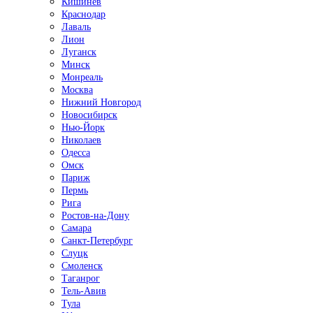
Кишинёв
Краснодар
Лаваль
Лион
Луганск
Минск
Монреаль
Москва
Нижний Новгород
Новосибирск
Нью-Йорк
Николаев
Одесса
Омск
Париж
Пермь
Рига
Ростов-на-Дону
Самара
Санкт-Петербург
Слуцк
Смоленск
Таганрог
Тель-Авив
Тула