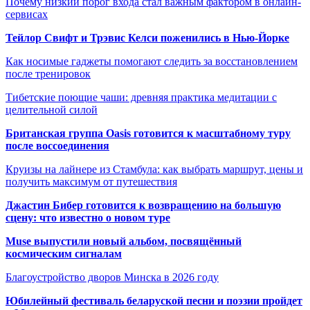
Почему низкий порог входа стал важным фактором в онлайн-
сервисах
Тейлор Свифт и Трэвис Келси поженились в Нью-Йорке
Как носимые гаджеты помогают следить за восстановлением
после тренировок
Тибетские поющие чаши: древняя практика медитации с
целительной силой
Британская группа Oasis готовится к масштабному туру
после воссоединения
Круизы на лайнере из Стамбула: как выбрать маршрут, цены и
получить максимум от путешествия
Джастин Бибер готовится к возвращению на большую
сцену: что известно о новом туре
Muse выпустили новый альбом, посвящённый
космическим сигналам
Благоустройство дворов Минска в 2026 году
Юбилейный фестиваль беларуской песни и поэзии пройдет