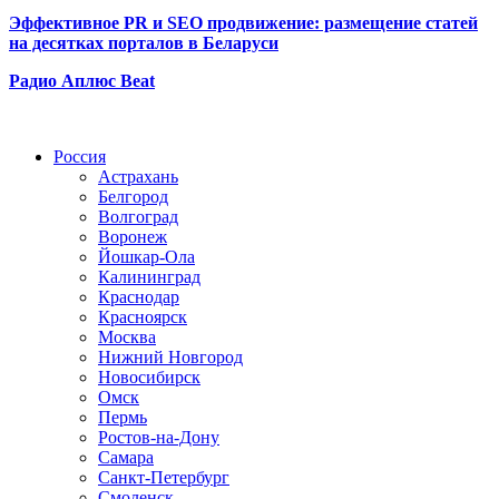
Эффективное PR и SEO продвижение:
размещение статей
на десятках порталов в Беларуси
Радио Аплюс Beat
Радио по странам
Россия
Астрахань
Белгород
Волгоград
Воронеж
Йошкар-Ола
Калининград
Краснодар
Красноярск
Москва
Нижний Новгород
Новосибирск
Омск
Пермь
Ростов-на-Дону
Самара
Санкт-Петербург
Смоленск