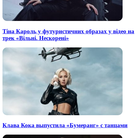
Тіна Кароль у футуристичних образах у відео на
трек «Вільні. Нескорені»
Клава Кока выпустила «Бумеранг» с танцами