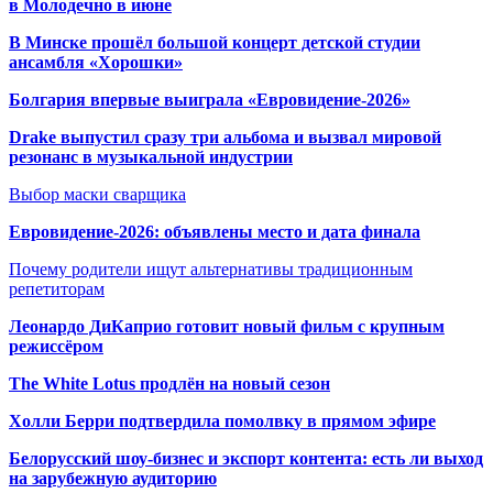
в Молодечно в июне
В Минске прошёл большой концерт детской студии
ансамбля «Хорошки»
Болгария впервые выиграла «Евровидение-2026»
Drake выпустил сразу три альбома и вызвал мировой
резонанс в музыкальной индустрии
Выбор маски сварщика
Евровидение-2026: объявлены место и дата финала
Почему родители ищут альтернативы традиционным
репетиторам
Леонардо ДиКаприо готовит новый фильм с крупным
режиссёром
The White Lotus продлён на новый сезон
Холли Берри подтвердила помолвк
у в прямом эфире
Белорусский шоу-бизнес и экспорт контента: есть ли выход
на зарубежную аудиторию