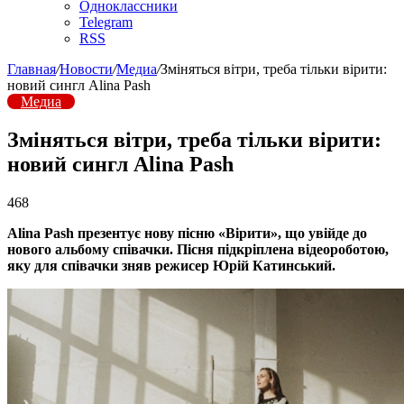
Одноклассники
Telegram
RSS
Главная
/
Новости
/
Медиа
/
Зміняться вітри, треба тільки вірити:
новий сингл Alina Pash
Медиа
Зміняться вітри, треба тільки вірити:
новий сингл Alina Pash
468
Alina Pash презентує нову пісню «Вірити», що увійде до
нового альбому співачки. Пісня підкріплена відеороботою,
яку для співачки зняв режисер Юрій Катинський.