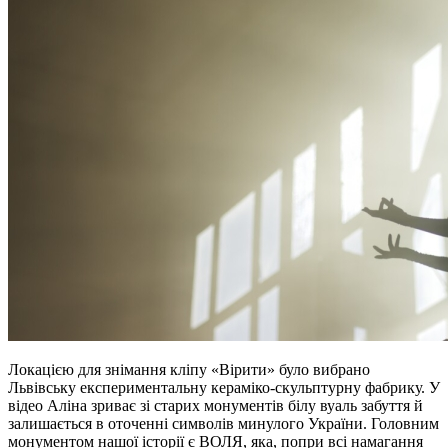
Локацією для знімання кліпу «Вірити» було вибрано
Львівську експериментальну кераміко-скульптурну фабрику. У
відео Аліна зриває зі старих монументів білу вуаль забуття й
залишається в оточенні символів минулого України. Головним
монументом нашої історії є ВОЛЯ, яка, попри всі намагання