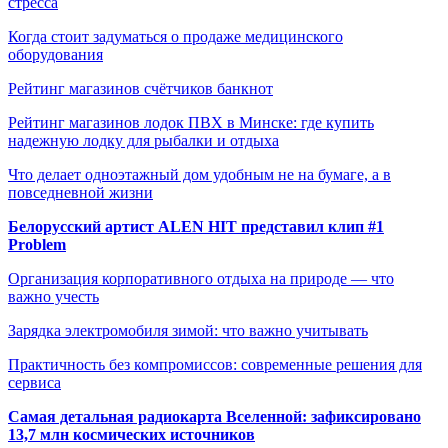
стресса
Когда стоит задуматься о продаже медицинского
оборудования
Рейтинг магазинов счётчиков банкнот
Рейтинг магазинов лодок ПВХ в Минске: где купить
надежную лодку для рыбалки и отдыха
Что делает одноэтажный дом удобным не на бумаге, а в
повседневной жизни
Белорусский артист ALEN HIT представил клип #1
Problem
Организация корпоративного отдыха на природе — что
важно учесть
Зарядка электромобиля зимой: что важно учитывать
Практичность без компромиссов: современные решения для
сервиса
Самая детальная радиокарта Вселенной: зафиксировано
13,7 млн космических источников