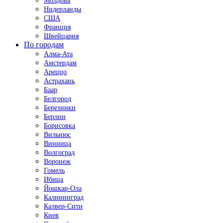
Молдова
Нидерланды
США
Франция
Швейцария
По городам
Алма-Ата
Амстердам
Ареццо
Астрахань
Баар
Белгород
Березники
Берлин
Борисовка
Вильнюс
Винница
Волгоград
Воронеж
Гомель
Ибица
Йошкар-Ола
Калининград
Калвер-Сити
Киев