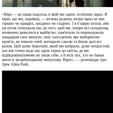
«Віра — це наша надсила, в якій ми єдині, особливо зараз. Я
вірю, що ми, українці, — велика родина, котра зараз не має
гірших чи кращих, західних чи східних. І я б щиро хотіла, аби
ця пісня спонукала нас до того, щоб ми, попри всі складнощі,
впевнено дивилися в майбутнє, пам'ятали та переказували
нащадкам своє минуле, своє сьогодення, яке виборюємо
кров'ю, не ховали очей, витирали сльози та йшли далі всі
разом. Цей шлях боротьби, який ми вибрали, дуже непростий,
але він точно веде нас крізь терни до світла, де ми
відбудовуватимемо не лише себе, а й всіх тих, хто не бажає
жити в загарбницькому минулому. Вірю», — розповідає про
трек Alina Pash.