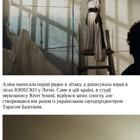
Аліна написала перші рядки в літаку, а дописувала вірші в
лісах ЮНЕСКО у Литві. Саме в цій країні, в студії
звукозапису River Sound, відбувся запис синглу, але
створювався він разом із українським саундпродюсером
Тарасом Базєєвим.