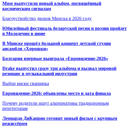
Muse выпустили новый альбом, посвящённый
космическим сигналам
Благоустройство дворов Минска в 2026 году
Юбилейный фестиваль беларуской песни и поэзии пройдет
в Молодечно в июне
В Минске прошёл большой концерт детской студии
ансамбля «Хорошки»
Болгария впервые выиграла «Евровидение-2026»
Drake выпустил сразу три альбома и вызвал мировой
резонанс в музыкальной индустрии
Выбор маски сварщика
Евровидение-2026: объявлены место и дата финала
Почему родители ищут альтернативы традиционным
репетиторам
Леонардо ДиКаприо готовит новый фильм с крупным
режиссёром