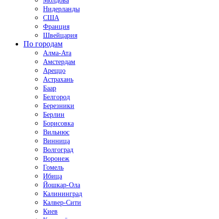
Молдова
Нидерланды
США
Франция
Швейцария
По городам
Алма-Ата
Амстердам
Ареццо
Астрахань
Баар
Белгород
Березники
Берлин
Борисовка
Вильнюс
Винница
Волгоград
Воронеж
Гомель
Ибица
Йошкар-Ола
Калининград
Калвер-Сити
Киев