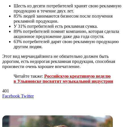
Шесть из десяти потребителей хранят свою рекламную
продукцию в течение двух лет.
85% людей занимаются бизнесом после получения
рекламной продукции.
У 31% потребителей есть рекламная сумка.
89% потребителей помнят компанию, которая сделала
акционное предложение даже два года спустя.
63% потребителей дарят свою рекламную продукцию
другим людям.
Этот вид мерчандайзинга не обязательно должен быть
дорогим, есть недорогая рекламная продукция, способная
произвести очень хорошее впечатление.
Читайте также:
Российскую креативную неделю
в Ульяновске посвятят музыкальной индустрии
401
LinkedIn
Tumblr
Reddit
Вконтакте
Одноклассники
Skype
Messenger
Messenger
WhatsApp
Telegram
Viber
Line
Поделиться
Печатать
Facebook
Twitter
через
электронную
Похожие радио
почту