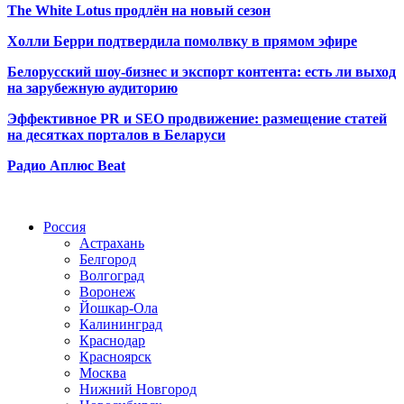
The White Lotus продлён на новый сезон
Холли Берри подтвердила помолвк
у в прямом эфире
Белорусский шоу-бизнес и экспорт контента: есть ли выход
на зарубежную аудиторию
Эффективное PR и SEO продвижение:
размещение статей
на десятках порталов в Беларуси
Радио Аплюс Beat
Радио по странам
Россия
Астрахань
Белгород
Волгоград
Воронеж
Йошкар-Ола
Калининград
Краснодар
Красноярск
Москва
Нижний Новгород