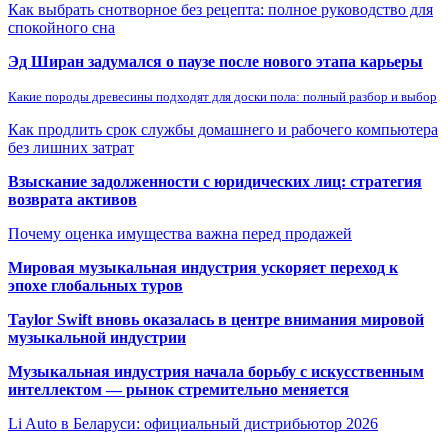
Как выбрать снотворное без рецепта: полное руководство для
спокойного сна
Эд Ширан задумался о паузе после нового этапа карьеры
Какие породы древесины подходят для доски пола: полный разбор и выбор
Как продлить срок службы домашнего и рабочего компьютера
без лишних затрат
Взыскание задолженности с юридических лиц: стратегия
возврата активов
Почему оценка имущества важна перед продажей
Мировая музыкальная индустрия ускоряет переход к
эпохе глобальных туров
Taylor Swift вновь оказалась в центре внимания мировой
музыкальной индустрии
Музыкальная индустрия начала борьбу с искусственным
интеллектом — рынок стремительно меняется
Li Auto в Беларуси: официальный дистрибьютор 2026