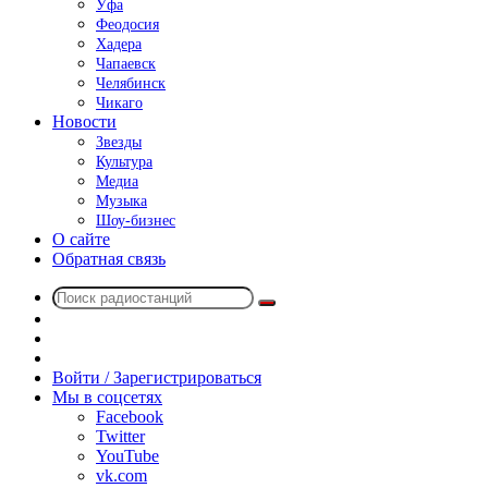
Уфа
Феодосия
Хадера
Чапаевск
Челябинск
Чикаго
Новости
Звезды
Культура
Медиа
Музыка
Шоу-бизнес
О сайте
Обратная связь
Поиск
Switch
радиостанций
skin
Sidebar
Случайное
радио
Войти / Зарегистрироваться
Мы в соцсетях
Facebook
Twitter
YouTube
vk.com