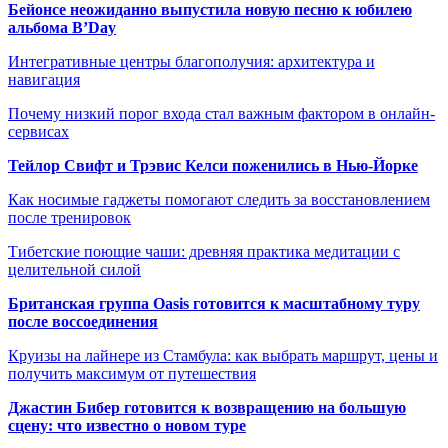
Бейонсе неожиданно выпустила новую песню к юбилею
альбома B’Day
Интегративные центры благополучия: архитектура и
навигация
Почему низкий порог входа стал важным фактором в онлайн-
сервисах
Тейлор Свифт и Трэвис Келси поженились в Нью-Йорке
Как носимые гаджеты помогают следить за восстановлением
после тренировок
Тибетские поющие чаши: древняя практика медитации с
целительной силой
Британская группа Oasis готовится к масштабному туру
после воссоединения
Круизы на лайнере из Стамбула: как выбрать маршрут, цены и
получить максимум от путешествия
Джастин Бибер готовится к возвращению на большую
сцену: что известно о новом туре