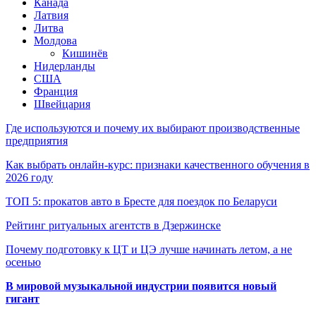
Канада
Латвия
Литва
Молдова
Кишинёв
Нидерланды
США
Франция
Швейцария
Где используются и почему их выбирают производственные
предприятия
Как выбрать онлайн-курс: признаки качественного обучения в
2026 году
ТОП 5: прокатов авто в Бресте для поездок по Беларуси
Рейтинг ритуальных агентств в Дзержинске
Почему подготовку к ЦТ и ЦЭ лучше начинать летом, а не
осенью
В мировой музыкальной индустрии появится новый
гигант