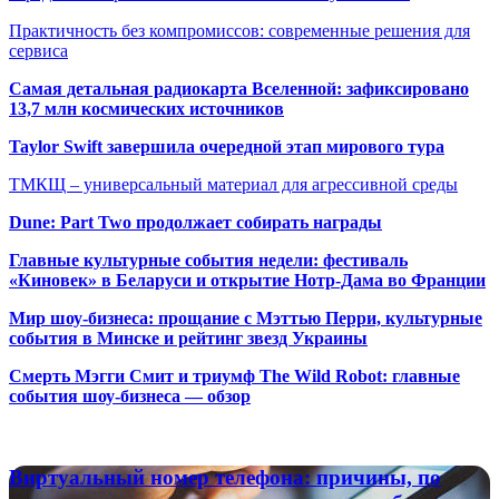
Практичность без компромиссов: современные решения для
сервиса
Самая детальная радиокарта Вселенной: зафиксировано
13,7 млн космических источников
Taylor Swift завершила очередной этап мирового тура
ТМКЩ – универсальный материал для агрессивной среды
Dune: Part Two продолжает собирать награды
Главные культурные события недели: фестиваль
«Киновек» в Беларуси и открытие Нотр-Дама во Франции
Мир шоу-бизнеса: прощание с Мэттью Перри, культурные
события в Минске и рейтинг звезд Украины
Смерть Мэгги Смит и триумф The Wild Robot: главные
события шоу-бизнеса — обзор
Популярные радиостанции
Виртуальный
Виртуальный номер телефона: причины, по
номер