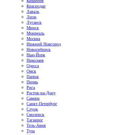
Кишинёв
Краснодар
Лаваль
Лион
Луганск
Минск
Монреаль
Москва
Нижний Новгород
Новосибирск
Нью-Йорк
Николаев
Одесса
Омск
Париж
Пермь
Рига
Ростов-на-Дону
Самара
Санкт-Петербург
Слуцк
Смоленск
Таганрог
Тель-Авив
Тула