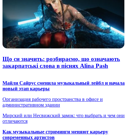
Що си значить: розбираємо, що означають
закарпатські слова в піснях Alina Pash
Майли Сайрус сменила музыкальный лейбл и начала
новый этап карьеры
Организация рабочего пространства в офисе и
административном здании
Мирский или Несвижский замок: что выбрать и чем они
отличаются
Как музыкальные стриминги меняют карьеру
современных артистов