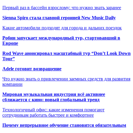
Первый раз в бассейн взрослому: что нужно знать заранее
Sienna Spiro стала главной героиней New Music Daily
Какие автомобили подходят для города и дальних поездок
Робин запускает международный тур, стартовавший в
Европе
Rod Wave анонсировал масштабный тур “Don’t Look Down
Tour”
Adele готовит возвращение
Что нужно знать о привлечении заемных средств для развития
компании
Мировая музыкальная индустрия всё активнее
сближается с кино: новый глобальный тренд
Технологичный офис: какие изменения помогают
сотрудникам работать быстрее и комфортнее
Почему непрерывное обучение становится обязательным