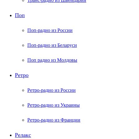
Транс-радио из Швейцарии
Поп
Поп-радио из России
Поп-радио из Беларуси
Поп радио из Молдовы
Ретро
Ретро-радио из России
Ретро-радио из Украины
Ретро-радио из Франции
Релакс