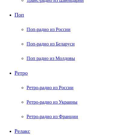
Транс-радио из Швейцарии
Поп
Поп-радио из России
Поп-радио из Беларуси
Поп радио из Молдовы
Ретро
Ретро-радио из России
Ретро-радио из Украины
Ретро-радио из Франции
Релакс