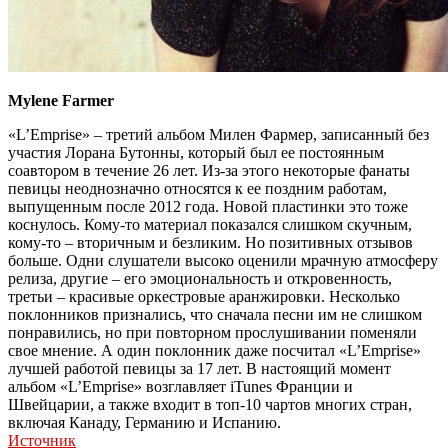
Mylene Farmer
«L’Emprise» – третий альбом Милен Фармер, записанный без
участия Лорана Бутонны, который был ее постоянным
соавтором в течение 26 лет. Из-за этого некоторые фанаты
певицы неоднозначно относятся к ее поздним работам,
выпущенным после 2012 года. Новой пластинки это тоже
коснулось. Кому-то материал показался слишком скучным,
кому-то – вторичным и безликим. Но позитивных отзывов
больше. Одни слушатели высоко оценили мрачную атмосферу
релиза, другие – его эмоциональность и откровенность,
третьи – красивые оркестровые аранжировки. Несколько
поклонников признались, что сначала песни им не слишком
понравились, но при повторном прослушивании поменяли
свое мнение. А один поклонник даже посчитал «L’Emprise»
лучшей работой певицы за 17 лет. В настоящий момент
альбом «L’Emprise» возглавляет iTunes Франции и
Швейцарии, а также входит в топ-10 чартов многих стран,
включая Канаду, Германию и Испанию.
Источник