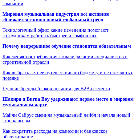
компании
Мировая музыкальная индустрия всё активнее
сближается с кино: новый глобальный тренд
Технологичный офис: какие изменения помогают
сотрудникам работать быстрее и комфортнее
Почему непрерывное обучение становится обязательным
Как меняются требования к квалификации специалистов в
строительной отрасли
Как выбрать летнее путешествие по бюджету и не пожалеть о
поездке
Лучшие бренды блоков питания для B2B-сегмента
Шакира и Burna Boy удерживают первое место в мировом
музыкальном чарте
Майли Сайрус сменила музыкальный лейбл и начала новый
этап карьеры
Как сократить расходы на комиссии и банковское
обслуживание