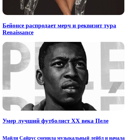
Бейонсе распродает мерч и реквизит тура
Renaissance
Умер лучший футболист XX века Пеле
Майли Сайрус сменила музыкальный лейбл и начала