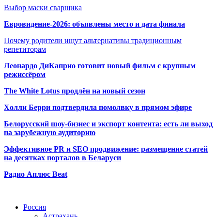
Выбор маски сварщика
Евровидение-2026: объявлены место и дата финала
Почему родители ищут альтернативы традиционным
репетиторам
Леонардо ДиКаприо готовит новый фильм с крупным
режиссёром
The White Lotus продлён на новый сезон
Холли Берри подтвердила помолвк
у в прямом эфире
Белорусский шоу-бизнес и экспорт контента: есть ли выход
на зарубежную аудиторию
Эффективное PR и SEO продвижение:
размещение статей
на десятках порталов в Беларуси
Радио Аплюс Beat
Радио по странам
Россия
Астрахань