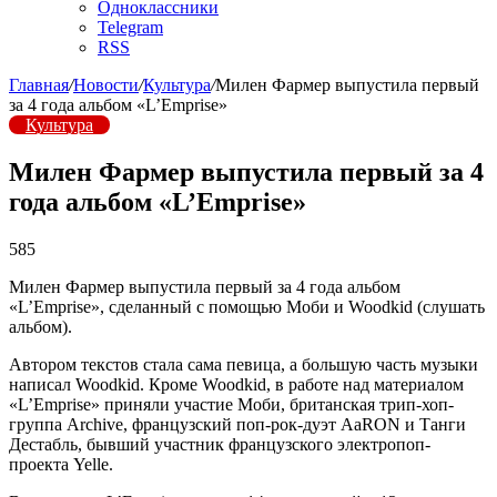
Одноклассники
Telegram
RSS
Главная
/
Новости
/
Культура
/
Милен Фармер выпустила первый
за 4 года альбом «L’Emprise»
Культура
Милен Фармер выпустила первый за 4
года альбом «L’Emprise»
585
Милен Фармер выпустила первый за 4 года альбом
«L’Emprise», сделанный с помощью Моби и Woodkid (слушать
альбом).
Автором текстов стала сама певица, а большую часть музыки
написал Woodkid. Кроме Woodkid, в работе над материалом
«L’Emprise» приняли участие Моби, британская трип-хоп-
группа Archive, французский поп-рок-дуэт AaRON и Танги
Дестабль, бывший участник французского электропоп-
проекта Yelle.