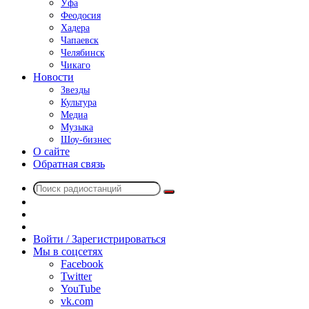
Уфа
Феодосия
Хадера
Чапаевск
Челябинск
Чикаго
Новости
Звезды
Культура
Медиа
Музыка
Шоу-бизнес
О сайте
Обратная связь
Поиск
Switch
радиостанций
skin
Sidebar
Случайное
радио
Войти / Зарегистрироваться
Мы в соцсетях
Facebook
Twitter
YouTube
vk.com