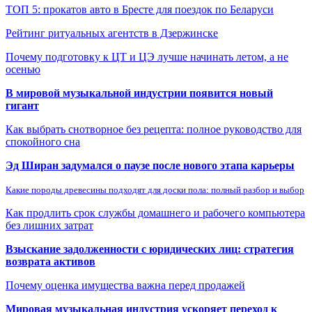
ТОП 5: прокатов авто в Бресте для поездок по Беларуси
Рейтинг ритуальных агентств в Дзержинске
Почему подготовку к ЦТ и ЦЭ лучше начинать летом, а не
осенью
В мировой музыкальной индустрии появится новый
гигант
Как выбрать снотворное без рецепта: полное руководство для
спокойного сна
Эд Ширан задумался о паузе после нового этапа карьеры
Какие породы древесины подходят для доски пола: полный разбор и выбор
Как продлить срок службы домашнего и рабочего компьютера
без лишних затрат
Взыскание задолженности с юридических лиц: стратегия
возврата активов
Почему оценка имущества важна перед продажей
Мировая музыкальная индустрия ускоряет переход к