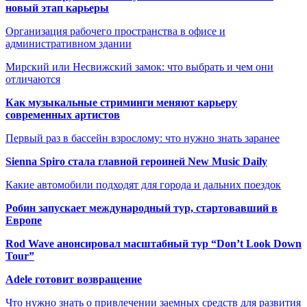
новый этап карьеры
Организация рабочего пространства в офисе и
административном здании
Мирский или Несвижский замок: что выбрать и чем они
отличаются
Как музыкальные стриминги меняют карьеру
современных артистов
Первый раз в бассейн взрослому: что нужно знать заранее
Sienna Spiro стала главной героиней New Music Daily
Какие автомобили подходят для города и дальних поездок
Робин запускает международный тур, стартовавший в
Европе
Rod Wave анонсировал масштабный тур “Don’t Look Down
Tour”
Adele готовит возвращение
Что нужно знать о привлечении заемных средств для развития