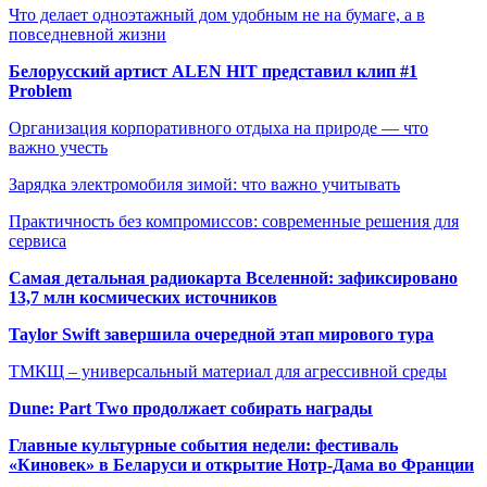
Что делает одноэтажный дом удобным не на бумаге, а в
повседневной жизни
Белорусский артист ALEN HIT представил клип #1
Problem
Организация корпоративного отдыха на природе — что
важно учесть
Зарядка электромобиля зимой: что важно учитывать
Практичность без компромиссов: современные решения для
сервиса
Самая детальная радиокарта Вселенной: зафиксировано
13,7 млн космических источников
Taylor Swift завершила очередной этап мирового тура
ТМКЩ – универсальный материал для агрессивной среды
Dune: Part Two продолжает собирать награды
Главные культурные события недели: фестиваль
«Киновек» в Беларуси и открытие Нотр-Дама во Франции