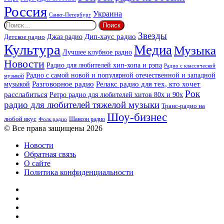
Россия
Украина
Санкт-Петербург
Найти:
Звезды
Дип-хаус радио
Джаз радио
Детское радио
Культура
Медиа
Музыка
Лучшее клубное радио
Новости
Радио для любителей хип-хопа и рэпа
Радио с классической
Радио с самой новой и популярной отечественной и западной
музыкой
музыкой
Разговорное радио
Релакс радио для тех, кто хочет
Рок
расслабиться
Ретро радио для любителей хитов 80х и 90х
радио для любителей тяжелой музыки
Транс-радио на
Шоу-бизнес
любой вкус
Шансон радио
Фолк радио
© Все права защищены 2026
Новости
Обратная связь
О сайте
Политика конфиденциальности
Facebook
Twitter
YouTube
vk.com