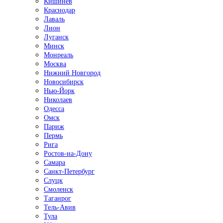
Кишинёв
Краснодар
Лаваль
Лион
Луганск
Минск
Монреаль
Москва
Нижний Новгород
Новосибирск
Нью-Йорк
Николаев
Одесса
Омск
Париж
Пермь
Рига
Ростов-на-Дону
Самара
Санкт-Петербург
Слуцк
Смоленск
Таганрог
Тель-Авив
Тула