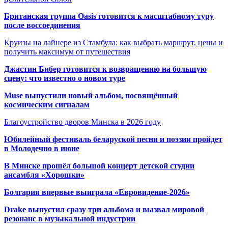
Британская группа Oasis готовится к масштабному туру
после воссоединения
Круизы на лайнере из Стамбула: как выбрать маршрут, цены и
получить максимум от путешествия
Джастин Бибер готовится к возвращению на большую
сцену: что известно о новом туре
Muse выпустили новый альбом, посвящённый
космическим сигналам
Благоустройство дворов Минска в 2026 году
Юбилейный фестиваль беларуской песни и поэзии пройдет
в Молодечно в июне
В Минске прошёл большой концерт детской студии
ансамбля «Хорошки»
Болгария впервые выиграла «Евровидение-2026»
Drake выпустил сразу три альбома и вызвал мировой
резонанс в музыкальной индустрии