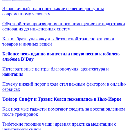
Экологичный транспорт: какие решения доступны
современному человеку
Обустройство производственного помещения: от подготовки
основания до инженерных систем
Как выбрать упаковку для безопасной транспортировки
товаров и личных вещей
Бейонсе неожиданно выпустила новую песню к юбилею
альбома B’Day
Интегративные центры благополучия: архитектура и
навигация
Почему низкий порог входа стал важным фактором в онлайн-
сервисах
Тейлор Свифт и Трэвис Келси поженились в Нью-Йорке
Как носимые гаджеты помогают следить за восстановлением
после тренировок
Тибетские поющие чаши: древняя практика медитации с
целительной силой