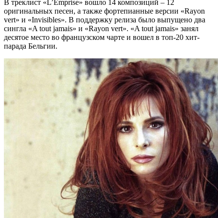
В треклист «L’Emprise» вошло 14 композиций – 12
оригинальных песен, а также фортепианные версии «Rayon
vert» и «Invisibles». В поддержку релиза было выпущено два
сингла «A tout jamais» и «Rayon vert». «A tout jamais» занял
десятое место во французском чарте и вошел в топ-20 хит-
парада Бельгии.