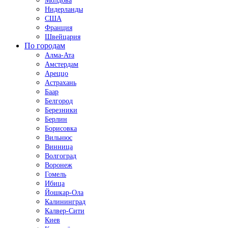
Молдова
Нидерланды
США
Франция
Швейцария
По городам
Алма-Ата
Амстердам
Ареццо
Астрахань
Баар
Белгород
Березники
Берлин
Борисовка
Вильнюс
Винница
Волгоград
Воронеж
Гомель
Ибица
Йошкар-Ола
Калининград
Калвер-Сити
Киев