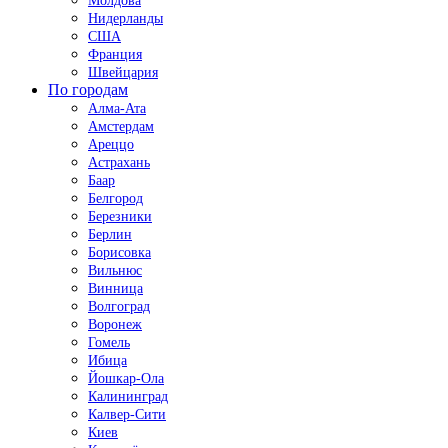
Молдова
Нидерланды
США
Франция
Швейцария
По городам
Алма-Ата
Амстердам
Ареццо
Астрахань
Баар
Белгород
Березники
Берлин
Борисовка
Вильнюс
Винница
Волгоград
Воронеж
Гомель
Ибица
Йошкар-Ола
Калининград
Калвер-Сити
Киев