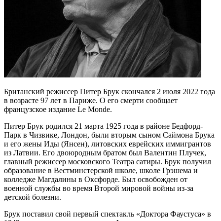
Британский режиссер Питер Брук скончался 2 июля 2022 года
в возрасте 97 лет в Париже. О его смерти сообщает
французское издание Le Monde.
Питер Брук родился 21 марта 1925 года в районе Бедфорд-
Парк в Чизвике, Лондон, были вторым сыном Саймона Брука
и его жены Иды (Янсен), литовских еврейских иммигрантов
из Латвии. Его двоюродным братом был Валентин Плучек,
главный режиссер московского Театра сатиры. Брук получил
образование в Вестминстерской школе, школе Грэшема и
колледже Магдалины в Оксфорде. Был освобожден от
военной службы во время Второй мировой войны из-за
детской болезни.
Брук поставил свой первый спектакль «Доктора Фаустуса» в