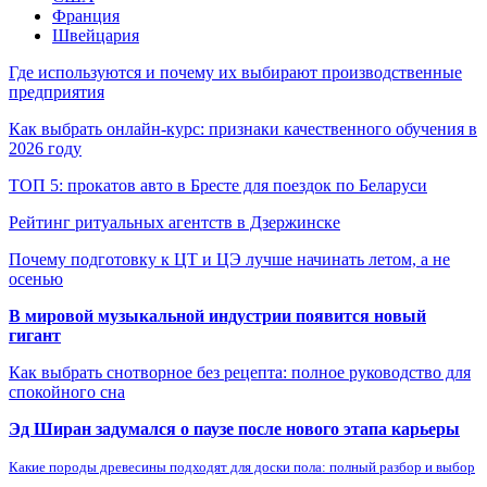
Франция
Швейцария
Где используются и почему их выбирают производственные
предприятия
Как выбрать онлайн-курс: признаки качественного обучения в
2026 году
ТОП 5: прокатов авто в Бресте для поездок по Беларуси
Рейтинг ритуальных агентств в Дзержинске
Почему подготовку к ЦТ и ЦЭ лучше начинать летом, а не
осенью
В мировой музыкальной индустрии появится новый
гигант
Как выбрать снотворное без рецепта: полное руководство для
спокойного сна
Эд Ширан задумался о паузе после нового этапа карьеры
Какие породы древесины подходят для доски пола: полный разбор и выбор