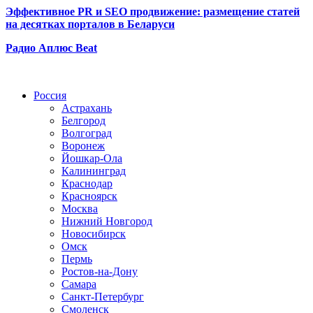
Эффективное PR и SEO продвижение:
размещение статей
на десятках порталов в Беларуси
Радио Аплюс Beat
Радио по странам
Россия
Астрахань
Белгород
Волгоград
Воронеж
Йошкар-Ола
Калининград
Краснодар
Красноярск
Москва
Нижний Новгород
Новосибирск
Омск
Пермь
Ростов-на-Дону
Самара
Санкт-Петербург
Смоленск