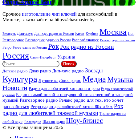
Радио
Радио Аплюс Beat
Аплюс
Beat
Срочное
изготовление чип ключей
для автомобилей в
Минске, заказывайте на https://chasmaster.by
Москва
Киев
Дип-хаус
Дип-хаус радио из России
Клубное
Поп
Беларусь
Разговорное
Расслабляющее
Разговорное радио из России
Релакс радио из России
Рок
Рок радио из России
Ретро
Ретро-радио из России
Россия
Украина
Санкт-Петербург
Найти:
Звезды
Дип-хаус радио
Джаз радио
Детское радио
Культура
Медиа
Музыка
Лучшее клубное радио
Новости
Радио для любителей хип-хопа и рэпа
Радио с классической
Радио с самой новой и популярной отечественной и западной
музыкой
музыкой
Разговорное радио
Релакс радио для тех, кто хочет
Рок
расслабиться
Ретро радио для любителей хитов 80х и 90х
радио для любителей тяжелой музыки
Транс-радио на
Шоу-бизнес
любой вкус
Шансон радио
Фолк радио
© Все права защищены 2026
Новости