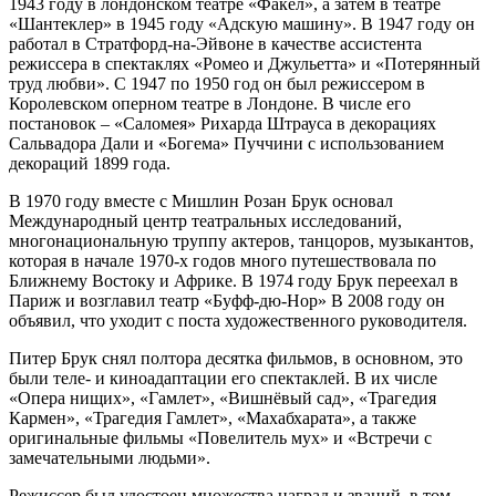
1943 году в лондонском театре «Факел», а затем в театре
«Шантеклер» в 1945 году «Адскую машину». В 1947 году он
работал в Стратфорд-на-Эйвоне в качестве ассистента
режиссера в спектаклях «Ромео и Джульетта» и «Потерянный
труд любви». С 1947 по 1950 год он был режиссером в
Королевском оперном театре в Лондоне. В числе его
постановок – «Саломея» Рихарда Штрауса в декорациях
Сальвадора Дали и «Богема» Пуччини с использованием
декораций 1899 года.
В 1970 году вместе с Мишлин Розан Брук основал
Международный центр театральных исследований,
многонациональную труппу актеров, танцоров, музыкантов,
которая в начале 1970-х годов много путешествовала по
Ближнему Востоку и Африке. В 1974 году Брук переехал в
Париж и возглавил театр «Буфф-дю-Нор» В 2008 году он
объявил, что уходит с поста художественного руководителя.
Питер Брук снял полтора десятка фильмов, в основном, это
были теле- и киноадаптации его спектаклей. В их числе
«Опера нищих», «Гамлет», «Вишнёвый сад», «Трагедия
Кармен», «Трагедия Гамлет», «Махабхарата», а также
оригинальные фильмы «Повелитель мух» и «Встречи с
замечательными людьми».
Режиссер был удостоен множества наград и званий, в том