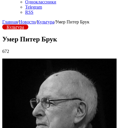
Одноклассники
Telegram
RSS
Главная
/
Новости
/
Культура
/
Умер Питер Брук
Культура
Умер Питер Брук
672