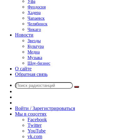
Уфа
Феодосия
Хадера
Чапаевск
Челябинск
Чикаго
Новости
Звезды
Культура
Медиа
Музыка
Шоу-бизнес
О сайте
Обратная связь
Поиск
Switch
радиостанций
skin
Sidebar
Случайное
радио
Войти / Зарегистрироваться
Мы в соцсетях
Facebook
Twitter
YouTube
vk.com