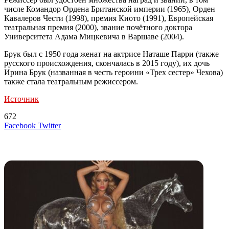
числе Командор Ордена Британской империи (1965), Орден
Кавалеров Чести (1998), премия Киото (1991), Европейская
театральная премия (2000), звание почётного доктора
Университета Адама Мицкевича в Варшаве (2004).
Брук был с 1950 года женат на актрисе Наташе Парри (также
русского происхождения, скончалась в 2015 году), их дочь
Ирина Брук (названная в честь героини «Трех сестер» Чехова)
также стала театральным режиссером.
Источник
672
LinkedIn
Tumblr
Reddit
Вконтакте
Одноклассники
Skype
Messenger
Messenger
WhatsApp
Telegram
Viber
Line
Поделиться
Печатать
Facebook
Twitter
через
электронную
Похожие радио
почту