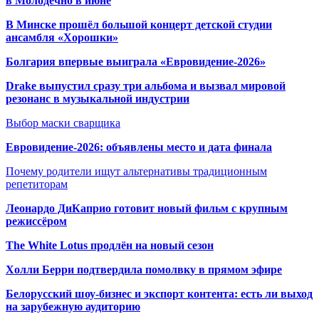
в Молодечно в июне
В Минске прошёл большой концерт детской студии
ансамбля «Хорошки»
Болгария впервые выиграла «Евровидение-2026»
Drake выпустил сразу три альбома и вызвал мировой
резонанс в музыкальной индустрии
Выбор маски сварщика
Евровидение-2026: объявлены место и дата финала
Почему родители ищут альтернативы традиционным
репетиторам
Леонардо ДиКаприо готовит новый фильм с крупным
режиссёром
The White Lotus продлён на новый сезон
Холли Берри подтвердила помолвк
у в прямом эфире
Белорусский шоу-бизнес и экспорт контента: есть ли выход
на зарубежную аудиторию