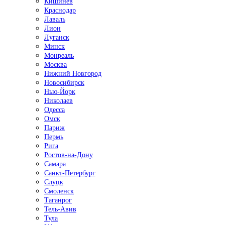
Кишинёв
Краснодар
Лаваль
Лион
Луганск
Минск
Монреаль
Москва
Нижний Новгород
Новосибирск
Нью-Йорк
Николаев
Одесса
Омск
Париж
Пермь
Рига
Ростов-на-Дону
Самара
Санкт-Петербург
Слуцк
Смоленск
Таганрог
Тель-Авив
Тула