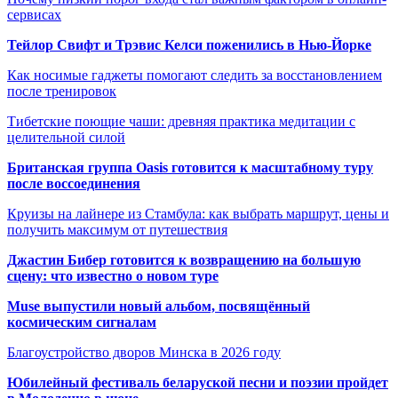
сервисах
Тейлор Свифт и Трэвис Келси поженились в Нью-Йорке
Как носимые гаджеты помогают следить за восстановлением
после тренировок
Тибетские поющие чаши: древняя практика медитации с
целительной силой
Британская группа Oasis готовится к масштабному туру
после воссоединения
Круизы на лайнере из Стамбула: как выбрать маршрут, цены и
получить максимум от путешествия
Джастин Бибер готовится к возвращению на большую
сцену: что известно о новом туре
Muse выпустили новый альбом, посвящённый
космическим сигналам
Благоустройство дворов Минска в 2026 году
Юбилейный фестиваль беларуской песни и поэзии пройдет