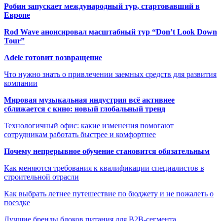
Робин запускает международный тур, стартовавший в
Европе
Rod Wave анонсировал масштабный тур “Don’t Look Down
Tour”
Adele готовит возвращение
Что нужно знать о привлечении заемных средств для развития
компании
Мировая музыкальная индустрия всё активнее
сближается с кино: новый глобальный тренд
Технологичный офис: какие изменения помогают
сотрудникам работать быстрее и комфортнее
Почему непрерывное обучение становится обязательным
Как меняются требования к квалификации специалистов в
строительной отрасли
Как выбрать летнее путешествие по бюджету и не пожалеть о
поездке
Лучшие бренды блоков питания для B2B-сегмента