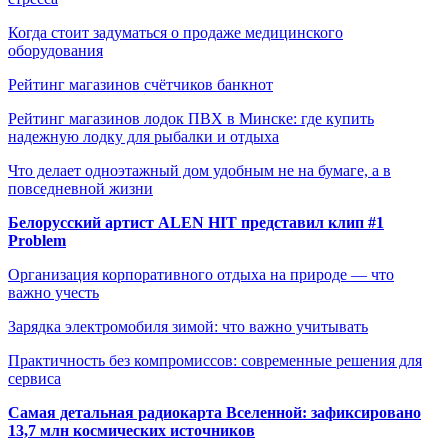
Когда стоит задуматься о продаже медицинского
оборудования
Рейтинг магазинов счётчиков банкнот
Рейтинг магазинов лодок ПВХ в Минске: где купить
надежную лодку для рыбалки и отдыха
Что делает одноэтажный дом удобным не на бумаге, а в
повседневной жизни
Белорусский артист ALEN HIT представил клип #1
Problem
Организация корпоративного отдыха на природе — что
важно учесть
Зарядка электромобиля зимой: что важно учитывать
Практичность без компромиссов: современные решения для
сервиса
Самая детальная радиокарта Вселенной: зафиксировано
13,7 млн космических источников