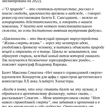
запланирована на 2022).
«”О природе” – это спектакль-путешествие, рассказ о
поиске свободы, цикличности времени и надежде
, – говорит
режиссер-постановщик балета Е. Сангаджиев, –
важно не
игнорировать действительность, а говорить о нашем
поколении. У балета нет четкого повествовательного
сюжета, но есть достаточно внятная внутренняя фабула»
.
«Цикличность – это движущий принцип мироустройства.
“Жизнь-смерть-жизнь” – через эту нехитрую идею,
уподобляясь древнему человеку, я пытаюсь объяснить природу
вещей и отразить ее в танце. Циклы не замыкаются, они
образуют спираль, каждый новый виток которой уникален.
Так получается бесконечное хореографическое рондо»
, –
поясняет хореограф Владимир Варнава.
Балет Максима Севагина «Нет никого справедливей смерти»
вдохновлен Концертом для арфы с оркестром аргентинского
композитора XX века Альберто Хинастеры.
«Когда я понял, что хочу ставить балет на эту музыку, я
обратился к аргентинскому фольклору, читал сказки
, –
рассказывает Севагин.
– Меня заинтересовала сказка “Нет
никого справедливей смерти”, она забавная и ироничная и в
то же время несет в себе мудрость. Отталкиваясь от