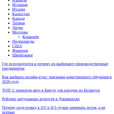
Израиль
Испания
Италия
Казахстан
Канада
Латвия
Литва
Молдова
Кишинёв
Нидерланды
США
Франция
Швейцария
Где используются и почему их выбирают производственные
предприятия
Как выбрать онлайн-курс: признаки качественного обучения в
2026 году
ТОП 5: прокатов авто в Бресте для поездок по Беларуси
Рейтинг ритуальных агентств в Дзержинске
Почему подготовку к ЦТ и ЦЭ лучше начинать летом, а не
осенью