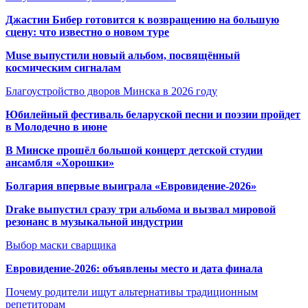
Джастин Бибер готовится к возвращению на большую
сцену: что известно о новом туре
Muse выпустили новый альбом, посвящённый
космическим сигналам
Благоустройство дворов Минска в 2026 году
Юбилейный фестиваль беларуской песни и поэзии пройдет
в Молодечно в июне
В Минске прошёл большой концерт детской студии
ансамбля «Хорошки»
Болгария впервые выиграла «Евровидение-2026»
Drake выпустил сразу три альбома и вызвал мировой
резонанс в музыкальной индустрии
Выбор маски сварщика
Евровидение-2026: объявлены место и дата финала
Почему родители ищут альтернативы традиционным
репетиторам