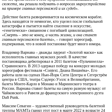
сюжета, мы решили подумать о вопросах мироустройства
на примере главных персонажей и их судеб»
.
Действие балета разворачивается на космическом корабле.
Здесь находятся те немногие, кто уцелел после глобальной
катастрофы и пытается найти спасение в искусстве,
«генетически» связанном с погибшей цивилизацией.
«Смерть – это не конец, а часть жизни, и она станет
главным персонажем балета»
, – говорит хореограф,
подчеркивая, что в новой постановке будет много юмора.
Владимир Варнава – дважды лауреат «Золотой маски» как
исполнитель главных мужских ролей. В качестве
постановщика дебютировал в 2011 балетом «Пульчинелла»
Стравинского. В 2013 одержал победу на конкурсе молодых
хореографов фестиваля «Context. Диана Вишнёва». Его
работы шли на сценах Нью-Йорк Сити Центра и Сегерстрём
центра в США, театра Сэдлерс-Уэллс в Великобритании,
балета Монте-Карло в Монако и Мариинского театра в
России. Варнава ставит балеты на самую разную музыку: от
Чайковского и Равеля до французского электронного дуэта
Daft Punk.
Максим Севагин – художественный руководитель балетной
труппы МАМТа (занял этот пост в марте 2022 в возрасте 24