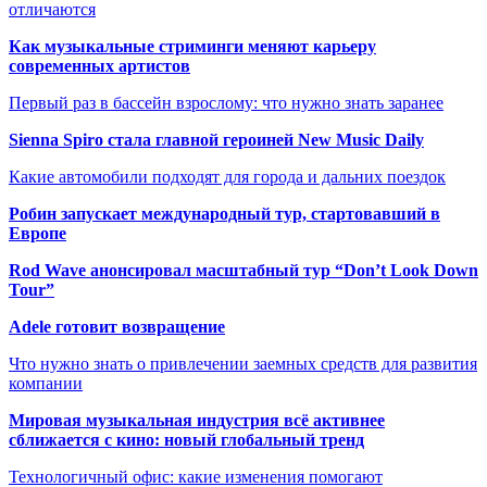
отличаются
Как музыкальные стриминги меняют карьеру
современных артистов
Первый раз в бассейн взрослому: что нужно знать заранее
Sienna Spiro стала главной героиней New Music Daily
Какие автомобили подходят для города и дальних поездок
Робин запускает международный тур, стартовавший в
Европе
Rod Wave анонсировал масштабный тур “Don’t Look Down
Tour”
Adele готовит возвращение
Что нужно знать о привлечении заемных средств для развития
компании
Мировая музыкальная индустрия всё активнее
сближается с кино: новый глобальный тренд
Технологичный офис: какие изменения помогают