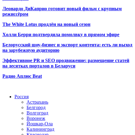
Леонардо ДиКаприо готовит новый фильм с крупным
режиссёром
The White Lotus продлён на новый сезон
Холли Берри подтвердила помолвк
у в прямом эфире
Белорусский шоу-бизнес и экспорт контента: есть ли выход
на зарубежную аудиторию
Эффективное PR и SEO продвижение:
размещение статей
на десятках порталов в Беларуси
Радио Аплюс Beat
Радио по странам
Россия
Астрахань
Белгород
Волгоград
Воронеж
Йошкар-Ола
Калининград
Краснодар