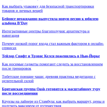
Как выбрать упаковку для безопасной транспортировки
товаров и личных вещей
Бейонсе неожиданно выпустила новую песню к юбилею
альбома B’Day
Интегративные центры благополучия: архитектура и
навигация
Почему низкий порог входа стал важным фактором в онлайн-
сервисах
Тейлор Свифт и Трэвис Келси поженились в Нью-Йорке
Как носимые гаджеты помогают следить за восстановлением
после тренировок
Тибетские поющие чаши: древняя практика медитации с
целительной силой
Британская группа Oasis готовится к масштабному туру
после воссоединения
Круизы на лайнере из Стамбула: как выбрать маршрут, цены и
получить максимум от путешествия