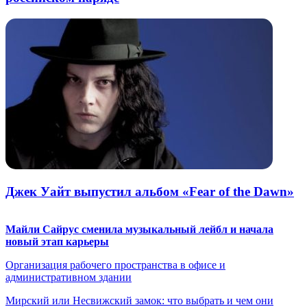
Джек Уайт выпустил альбом «Fear of the Dawn»
Майли Сайрус сменила музыкальный лейбл и начала
новый этап карьеры
Организация рабочего пространства в офисе и
административном здании
Мирский или Несвижский замок: что выбрать и чем они