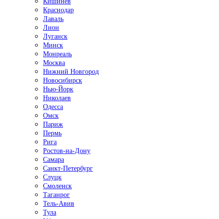
Кишинёв
Краснодар
Лаваль
Лион
Луганск
Минск
Монреаль
Москва
Нижний Новгород
Новосибирск
Нью-Йорк
Николаев
Одесса
Омск
Париж
Пермь
Рига
Ростов-на-Дону
Самара
Санкт-Петербург
Слуцк
Смоленск
Таганрог
Тель-Авив
Тула