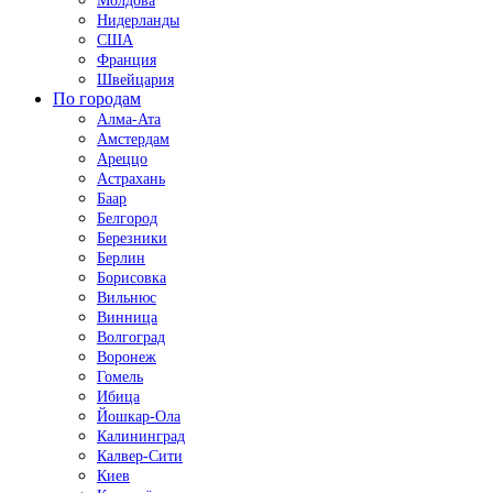
Молдова
Нидерланды
США
Франция
Швейцария
По городам
Алма-Ата
Амстердам
Ареццо
Астрахань
Баар
Белгород
Березники
Берлин
Борисовка
Вильнюс
Винница
Волгоград
Воронеж
Гомель
Ибица
Йошкар-Ола
Калининград
Калвер-Сити
Киев