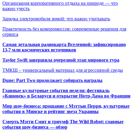
Организация корпоративного отдыха на природе — что
важно учесть
Зарядка электромобиля зимой: что важно учитывать
Практичность без компромиссов: современные решения для
сервиса
Самая детальная радиокарта Вселенной: зафиксировано
13,7 млн космических источников
Taylor Swift завершила очередной этап мирового тура
ТМКЩ – универсальный материал для агрессивной среды
Dune: Part Two продолжает собирать награды
Главные культурные события недели: фестиваль
«Киновек» в Беларуси и открытие Нотр-Дама во Франции
Мир шоу-бизнеса: прощание с Мэттью Перри, культурные
события в Минске и рейтинг звезд Украины
Смерть Мэгги Смит и триумф The Wild Robot: главные
события шоу-бизнеса — обзор