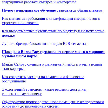
сотрудникам работать быстрее и комфортнее
Почему непрерывное обучение становится обязательным
Как меняются требования к квалификации специалистов в
строительной отрасли
Как выбрать летнее путешествие по бюджету и не пожалеть о
поездке
Лучшие бренды блоков питания для B2B-сегмента
Шакира и Burna Boy удерживают первое место в мировом
музыкальном чарте
Майли Сайрус сменила музыкальный лейбл и начала новый
этап карьеры
Как сократить расходы на комиссии и банковское
обслуживание
Экологичный транспорт: какие решения доступны
современному человеку
Обустройство производственного помещения: от подготовки
основания до инженерных систем