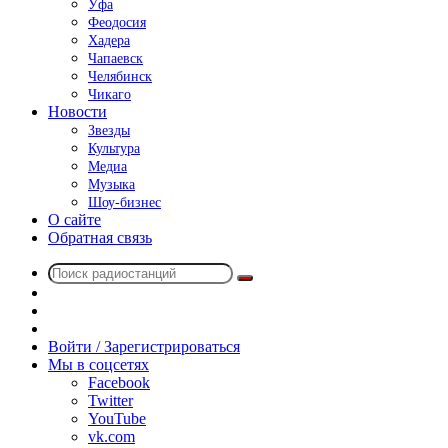
Уфа
Феодосия
Хадера
Чапаевск
Челябинск
Чикаго
Новости
Звезды
Культура
Медиа
Музыка
Шоу-бизнес
О сайте
Обратная связь
Поиск
Switch
радиостанций
skin
Sidebar
Случайное
радио
Войти / Зарегистрироваться
Мы в соцсетях
Facebook
Twitter
YouTube
vk.com