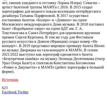
лет, сменив ушедшего в отставку Лорана Илера). Севагин –
артист балетной труппы МАМТа с 2016. В 2015 создал
хореографию для модного показа коллекции петербургского
дизайнера Татьяны Парфеновой. В 2017 осуществил
постановки балетов «Болеро» и «Домино» на сцене
Московского международного Дома музыки. В 2018 поставил
балет «Воробьиное озеро» на сцене БДТ им. Г. А.
Товстоногова в Санкт-Петербурге для церемонии вручения
премии Сергея Курехина. В том же году для Фестиваля
русского искусства в Довиле (Франция) создал номер «Не
концерт». В 2019 представил мировую премьеру балета Bloom
на музыку Дворжака на гала-концерте в МАМТе. В сезоне
2021/2022 выступил как хореограф одноактного балета
«Безупречная ошибка» на музыку Леонида Десятникова (театр
Урал Опера Балет) и спектакля Константина Богомолова
«Ромео и Джульетта» в МАМТе (дебют хореографа в большой
форме).
Источник
623
LinkedIn
Tumblr
Reddit
Вконтакте
Одноклассники
Skype
Messenger
Messenger
WhatsApp
Telegram
Viber
Line
Поделиться
Печатать
Facebook
Twitter
через
электронную
Похожие радио
почту