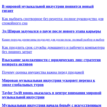
В мировой музыкальной индустрии появится новый
гигант
Как выбрать снотворное без рецепта: полное руководство для
спокойного сна
Эд Ширан задумался о паузе после нового этапа карьеры
Какие породы древесины подходят для доски пола: полный разбор и выбор
Как продлить срок службы домашнего и рабочего компьютера
без лишних затрат
Взыскание задолженности с юридических лиц: стратегия
возврата активов
Почему оценка имущества важна перед продажей
Мировая музыкальная индустрия ускоряет переход к
эпохе глобальных туров
Taylor Swift вновь оказалась в центре внимания мировой
музыкальной индустрии
Музыкальная индустрия начала борьбу с искусственным