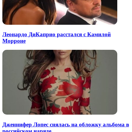
Леонардо ДиКаприо расстался с Камилой
Морроне
Дженнифер Лопес снялась на обложку альбома в
российском наряде