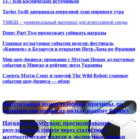
13,7 млн космических источников
Taylor Swift завершила очередной этап мирового тура
ТМКЩ – универсальный материал для агрессивной среды
Dune: Part Two продолжает собирать награды
Главные культурные события недели: фестиваль
«Киновек» в Беларуси и открытие Нотр-Дама во Франции
Мир шоу-бизнеса: прощание с Мэттью Перри, культурные
события в Минске и рейтинг звезд Украины
Смерть Мэгги Смит и триумф The Wild Robot: главные
события шоу-бизнеса — обзор
Популярные радиостанции
Виртуальный
Виртуальный номер телефона: причины, по
номер
которым они приносят пользу вашему бизнесу
телефона:
причины,
Наукой
Наукой и искусством: прогнозирование
по
и
результатов в спорте через статистику,
которым
искусством:
математические модели и экспертные оценки
они
прогнозирование