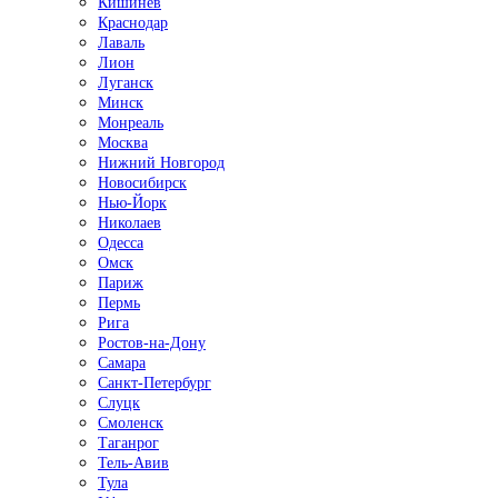
Кишинёв
Краснодар
Лаваль
Лион
Луганск
Минск
Монреаль
Москва
Нижний Новгород
Новосибирск
Нью-Йорк
Николаев
Одесса
Омск
Париж
Пермь
Рига
Ростов-на-Дону
Самара
Санкт-Петербург
Слуцк
Смоленск
Таганрог
Тель-Авив
Тула