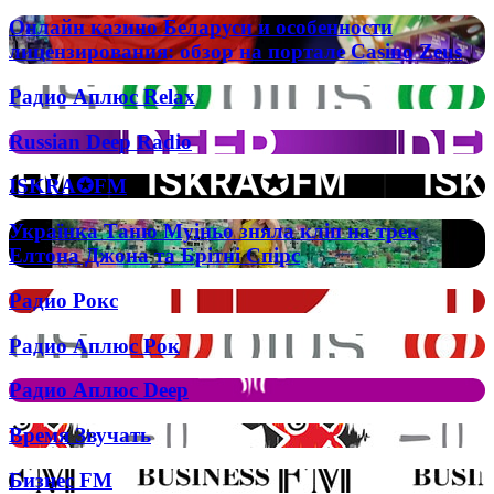
Tippa
как
Онлайн
My
Онлайн казино Беларуси и особенности
использовать
казино
Tongue
лицензирования: обзор на портале Casino Zeus
купоны
Беларуси
на
и
Радио
скидку
Радио Аплюс Relax
особенности
Аплюс
в
лицензирования:
Relax
электронной
Russian
Russian Deep Radio
обзор
коммерции?
Deep
на
Radio
портале
ISKRA✪FM
ISKRA✪FM
Casino
Zeus
Українка
Українка Таню Муіньо зняла кліп на трек
Таню
Елтона Джона та Брітні Спірс
Муіньо
зняла
Радио
Радио Рокс
кліп
Рокс
на
Радио
Радио Аплюс Рок
трек
Аплюс
Елтона
Рок
Джона
Радио
Радио Аплюс Deep
та
Аплюс
Брітні
Deep
Время
Время Звучать
Спірс
Звучать
Бизнес
Бизнес FM