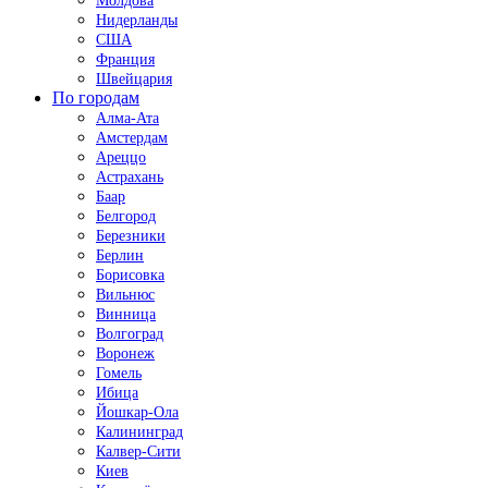
Молдова
Нидерланды
США
Франция
Швейцария
По городам
Алма-Ата
Амстердам
Ареццо
Астрахань
Баар
Белгород
Березники
Берлин
Борисовка
Вильнюс
Винница
Волгоград
Воронеж
Гомель
Ибица
Йошкар-Ола
Калининград
Калвер-Сити
Киев