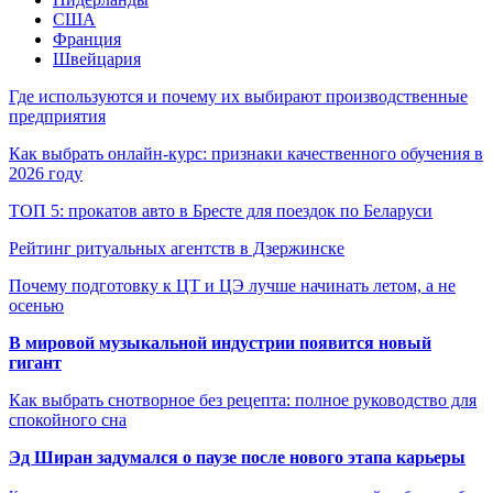
США
Франция
Швейцария
Где используются и почему их выбирают производственные
предприятия
Как выбрать онлайн-курс: признаки качественного обучения в
2026 году
ТОП 5: прокатов авто в Бресте для поездок по Беларуси
Рейтинг ритуальных агентств в Дзержинске
Почему подготовку к ЦТ и ЦЭ лучше начинать летом, а не
осенью
В мировой музыкальной индустрии появится новый
гигант
Как выбрать снотворное без рецепта: полное руководство для
спокойного сна
Эд Ширан задумался о паузе после нового этапа карьеры