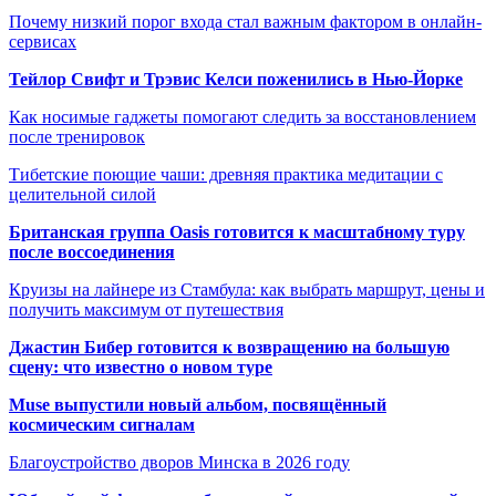
Почему низкий порог входа стал важным фактором в онлайн-
сервисах
Тейлор Свифт и Трэвис Келси поженились в Нью-Йорке
Как носимые гаджеты помогают следить за восстановлением
после тренировок
Тибетские поющие чаши: древняя практика медитации с
целительной силой
Британская группа Oasis готовится к масштабному туру
после воссоединения
Круизы на лайнере из Стамбула: как выбрать маршрут, цены и
получить максимум от путешествия
Джастин Бибер готовится к возвращению на большую
сцену: что известно о новом туре
Muse выпустили новый альбом, посвящённый
космическим сигналам
Благоустройство дворов Минска в 2026 году