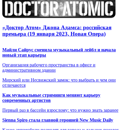
«Доктор Атом» Джона Адамса: российская
премьера (19 января 2023, Новая Опера)
Майли Сайрус сменила музыкальный лейбл и начала
новый этап карьеры
Организация рабочего пространства в офисе и
административном здании
Мирский или Несвижский замок: что выбрать и чем они
отличаются
Как музыкальные стриминги меняют карьеру
современных артистов
Первый раз в бассейн взрослому: что нужно знать заранее
Sienna Spiro стала главной героиней New Music Daily
Какие автомобили подходят для города и дальних поездок