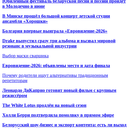
Юбилейный фестиваль беларуской песни и поэзии пройдет
в Молодечно в июне
В Минске прошёл большой концерт детской студии
ансамбля «Хорошки»
Болгария впервые выиграла «Евровидение-2026»
Drake выпустил сразу три альбома и вызвал мировой
резонанс в музыкальной индустрии
Выбор маски сварщика
Евровидение-2026: объявлены место и дата финала
Почему родители ищут альтернативы традиционным
репетиторам
Леонардо ДиКаприо готовит новый фильм с крупным
режиссёром
The White Lotus продлён на новый сезон
Холли Берри подтвердила помолвк
у в прямом эфире
Белорусский шоу-бизнес и экспорт контента: есть ли выход