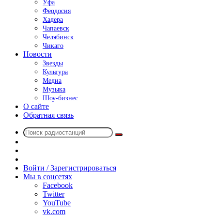
Уфа
Феодосия
Хадера
Чапаевск
Челябинск
Чикаго
Новости
Звезды
Культура
Медиа
Музыка
Шоу-бизнес
О сайте
Обратная связь
Поиск
Switch
радиостанций
skin
Sidebar
Случайное
радио
Войти / Зарегистрироваться
Мы в соцсетях
Facebook
Twitter
YouTube
vk.com