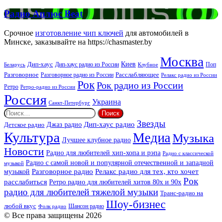
FM
Радио
Радио Аплюс Beat
Аплюс
Beat
Срочное
изготовление чип ключей
для автомобилей в
Минске, заказывайте на https://chasmaster.by
Москва
Киев
Дип-хаус
Дип-хаус радио из России
Клубное
Поп
Беларусь
Разговорное
Расслабляющее
Разговорное радио из России
Релакс радио из России
Рок
Рок радио из России
Ретро
Ретро-радио из России
Россия
Украина
Санкт-Петербург
Найти:
Звезды
Дип-хаус радио
Джаз радио
Детское радио
Культура
Медиа
Музыка
Лучшее клубное радио
Новости
Радио для любителей хип-хопа и рэпа
Радио с классической
Радио с самой новой и популярной отечественной и западной
музыкой
музыкой
Разговорное радио
Релакс радио для тех, кто хочет
Рок
расслабиться
Ретро радио для любителей хитов 80х и 90х
радио для любителей тяжелой музыки
Транс-радио на
Шоу-бизнес
любой вкус
Шансон радио
Фолк радио
© Все права защищены 2026