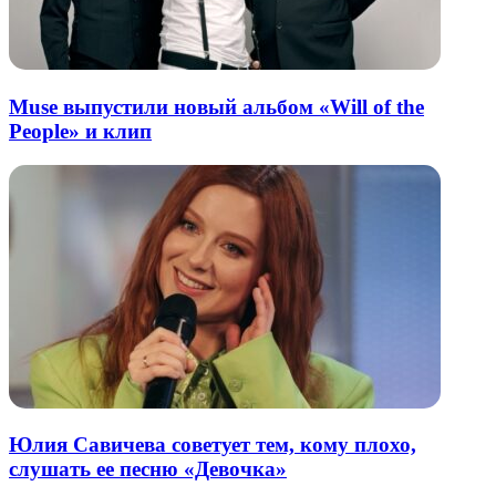
Muse выпустили новый альбом «Will of the
People» и клип
Юлия Савичева советует тем, кому плохо,
слушать ее песню «Девочка»