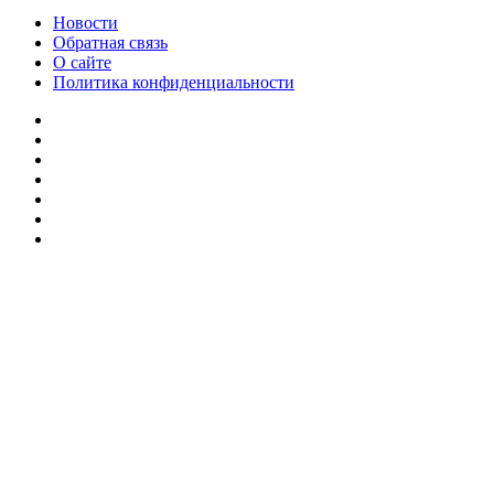
Новости
Обратная связь
О сайте
Политика конфиденциальности
Facebook
Twitter
YouTube
vk.com
Одноклассники
Telegram
RSS
Кнопка
«Наверх»