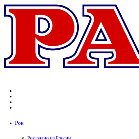
Меню
Поиск
радиостанций
Switch
skin
Войти
Рок
Рок радио из России