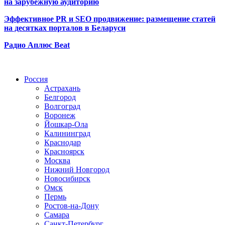
на зарубежную аудиторию
Эффективное PR и SEO продвижение:
размещение статей
на десятках порталов в Беларуси
Радио Аплюс Beat
Радио по странам
Россия
Астрахань
Белгород
Волгоград
Воронеж
Йошкар-Ола
Калининград
Краснодар
Красноярск
Москва
Нижний Новгород
Новосибирск
Омск
Пермь
Ростов-на-Дону
Самара
Санкт-Петербург