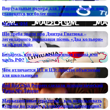
приносят
результатов
пользу
Виртуальные
Виртуальные номера для Telegram: почему они
в
вашему
номера
становятся все более популярными
спорте
бизнесу
для
через
Telegram:
статистику,
Маруся
Маруся ФМ
почему
математические
ФМ
они
модели
Що
Що треба знати про Дмитра Гнатюка –
становятся
и
треба
все
легендарного виконавця пісень «Два кольори»
экспертные
знати
более
та «Києві мій»
оценки
про
популярными
Дмитра
Беларусь,
Беларусь, кто ты — независимая страна или
Гнатюка
кто
часть РФ?
–
ты
легендарного
—
виконавця
Чем
Чем отличается ЦТ и ЦЭ: простое объяснение
независимая
пісень
отличается
для школьников
страна
«Два
ЦТ
или
кольори»
и
Red
часть
Red Hot Chili Peppers сделали психоделический
та
ЦЭ:
Hot
РФ?
Tippa My Tongue
«Києві
простое
Chili
мій»
объяснение
Peppers
Маркетинговые
для
Маркетинговые стратегии – как использовать
сделали
стратегии
школьников
купоны на скидку в электронной коммерции?
психоделический
–