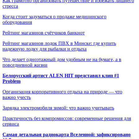
Как грамотно организовать путешествие и избежать лишнего
стресса
Когда стоит задуматься о продаже медицинского
оборудования
Рейтинг магазинов счётчиков банкнот
Рейтинг магазинов лодок ПВХ в Минске: где купить
надежную лодку для рыбалки и отдыха
Что делает одноэтажный дом удобным не на бумаге, а в
повседневной жизни
Белорусский артист ALEN HIT представил клип #1
Problem
Организация корпоративного отдыха на природе — что
важно учесть
Зарядка электромобиля зимой: что важно учитывать
Практичность без компромиссов: современные решения для
сервиса
Самая детальная радиокарта Вселенной: зафиксировано