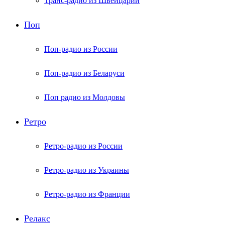
Транс-радио из Швейцарии
Поп
Поп-радио из России
Поп-радио из Беларуси
Поп радио из Молдовы
Ретро
Ретро-радио из России
Ретро-радио из Украины
Ретро-радио из Франции
Релакс