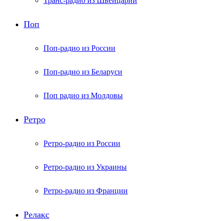
Транс-радио из Швейцарии
Поп
Поп-радио из России
Поп-радио из Беларуси
Поп радио из Молдовы
Ретро
Ретро-радио из России
Ретро-радио из Украины
Ретро-радио из Франции
Релакс