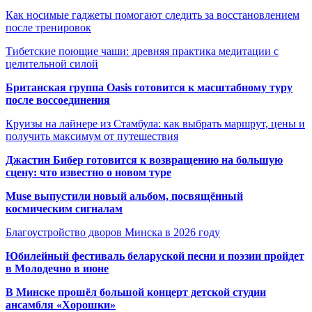
Как носимые гаджеты помогают следить за восстановлением
после тренировок
Тибетские поющие чаши: древняя практика медитации с
целительной силой
Британская группа Oasis готовится к масштабному туру
после воссоединения
Круизы на лайнере из Стамбула: как выбрать маршрут, цены и
получить максимум от путешествия
Джастин Бибер готовится к возвращению на большую
сцену: что известно о новом туре
Muse выпустили новый альбом, посвящённый
космическим сигналам
Благоустройство дворов Минска в 2026 году
Юбилейный фестиваль беларуской песни и поэзии пройдет
в Молодечно в июне
В Минске прошёл большой концерт детской студии
ансамбля «Хорошки»