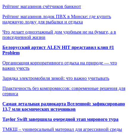
Рейтинг магазинов счётчиков банкнот
Рейтинг магазинов лодок ПВХ в Минске: где купить
надежную лодку для рыбалки и отдыха
Что делает одноэтажный дом удобным не на бумаге, а в
повседневной жизни
Белорусский артист ALEN HIT представил клип #1
Problem
Организация корпоративного отдыха на природе — что
важно учесть
Зарядка электромобиля зимой: что важно учитывать
Практичность без компромиссов: современные решения для
сервиса
Самая детальная радиокарта Вселенной: зафиксировано
13,7 млн космических источников
Taylor Swift завершила очередной этап мирового тура
ТМКЩ – универсальный материал для агрессивной среды