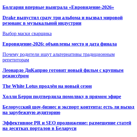
Болгария впервые выиграла «Евровидение-2026»
Drake выпустил сразу три альбома и вызвал мировой
резонанс в музыкальной индустрии
Выбор маски сварщика
Евровидение-2026: объявлены место и дата финала
Почему родители ищут альтернативы традиционным
репетиторам
Леонардо ДиКаприо готовит новый фильм с крупным
режиссёром
The White Lotus продлён на новый сезон
Холли Берри подтвердила помолвк
у в прямом эфире
Белорусский шоу-бизнес и экспорт контента: есть ли выход
на зарубежную аудиторию
Эффективное PR и SEO продвижение:
размещение статей
на десятках порталов в Беларуси