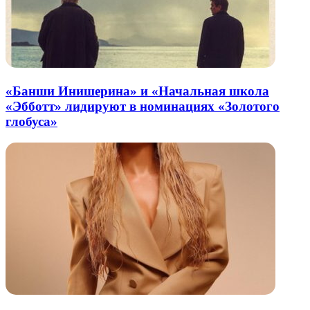
«Банши Инишерина» и «Начальная школа
«Эбботт» лидируют в номинациях «Золотого
глобуса»