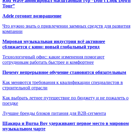
Rod Wave анонсировал масштабный тур “Don’t Look Down
Tour”
Adele готовит возвращение
Что нужно знать о привлечении заемных средств для развития
компании
Мировая музыкальная индустрия всё активнее
сближается с кино: новый глобальный тренд
Технологичный офис: какие изменения помогают
сотрудникам работать быстрее и комфортнее
Почему непрерывное обучение становится обязательным
Как меняются требования к квалификации специалистов в
строительной отрасли
Как выбрать летнее путешествие по бюджету и не пожалеть о
поездке
Лучшие бренды блоков питания для B2B-сегмента
Шакира и Burna Boy удерживают первое место в мировом
музыкальном чарте