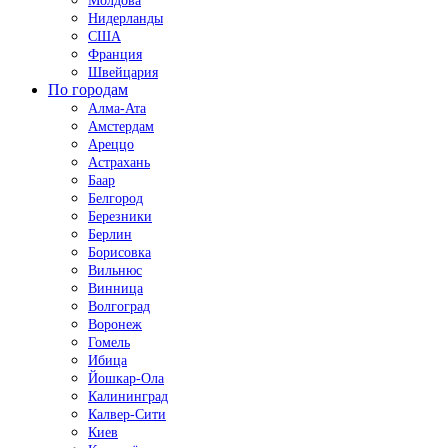
Молдова
Нидерланды
США
Франция
Швейцария
По городам
Алма-Ата
Амстердам
Ареццо
Астрахань
Баар
Белгород
Березники
Берлин
Борисовка
Вильнюс
Винница
Волгоград
Воронеж
Гомель
Ибица
Йошкар-Ола
Калининград
Калвер-Сити
Киев