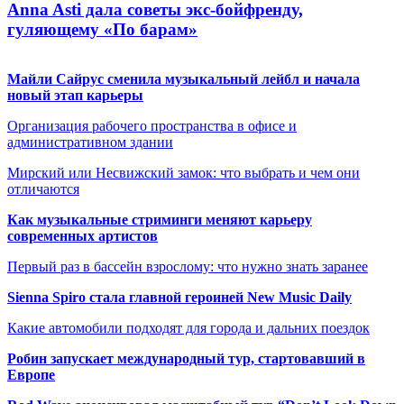
Anna Asti дала советы экс-бойфренду,
гуляющему «По барам»
Майли Сайрус сменила музыкальный лейбл и начала
новый этап карьеры
Организация рабочего пространства в офисе и
административном здании
Мирский или Несвижский замок: что выбрать и чем они
отличаются
Как музыкальные стриминги меняют карьеру
современных артистов
Первый раз в бассейн взрослому: что нужно знать заранее
Sienna Spiro стала главной героиней New Music Daily
Какие автомобили подходят для города и дальних поездок
Робин запускает международный тур, стартовавший в
Европе