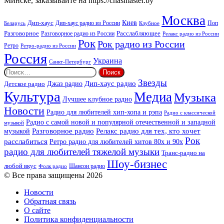
Минске, заказывайте на https://chasmaster.by
Москва
Киев
Дип-хаус
Дип-хаус радио из России
Клубное
Поп
Беларусь
Разговорное
Расслабляющее
Разговорное радио из России
Релакс радио из России
Рок
Рок радио из России
Ретро
Ретро-радио из России
Россия
Украина
Санкт-Петербург
Найти:
Звезды
Дип-хаус радио
Джаз радио
Детское радио
Культура
Медиа
Музыка
Лучшее клубное радио
Новости
Радио для любителей хип-хопа и рэпа
Радио с классической
Радио с самой новой и популярной отечественной и западной
музыкой
музыкой
Разговорное радио
Релакс радио для тех, кто хочет
Рок
расслабиться
Ретро радио для любителей хитов 80х и 90х
радио для любителей тяжелой музыки
Транс-радио на
Шоу-бизнес
любой вкус
Шансон радио
Фолк радио
© Все права защищены 2026
Новости
Обратная связь
О сайте
Политика конфиденциальности