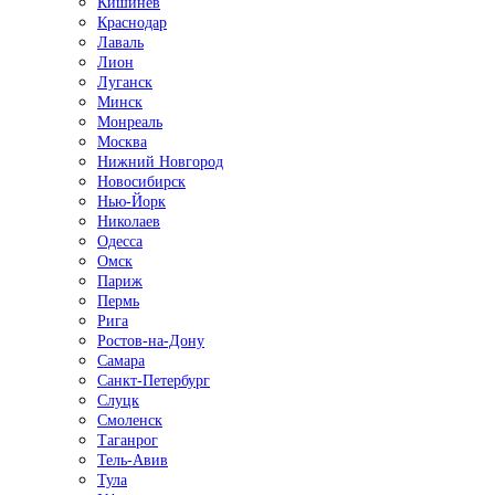
Кишинёв
Краснодар
Лаваль
Лион
Луганск
Минск
Монреаль
Москва
Нижний Новгород
Новосибирск
Нью-Йорк
Николаев
Одесса
Омск
Париж
Пермь
Рига
Ростов-на-Дону
Самара
Санкт-Петербург
Слуцк
Смоленск
Таганрог
Тель-Авив
Тула