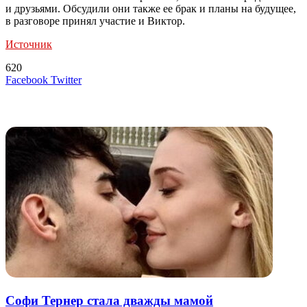
и друзьями. Обсудили они также ее брак и планы на будущее,
в разговоре принял участие и Виктор.
Источник
620
LinkedIn
Tumblr
Reddit
Вконтакте
Одноклассники
Skype
Messenger
Messenger
WhatsApp
Telegram
Viber
Line
Поделиться
Печатать
Facebook
Twitter
через
электронную
Похожие радио
почту
Софи Тернер стала дважды мамой