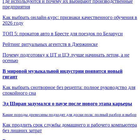
Где используются и почему их выбирают производственные
предприятия
Как выбрать онлайн-курс: признаки качественного обучения в
2026 году
ТОП 5: прокатов авто в Бресте для поездок по Беларуси
Рейтинг ритуальных агентств в Дзержинске
Почему подготовку к ЦТ и ЦЭ лучше начинать летом, а не
осенью
В мировой музыкальной индустрии появится новый
гигант
Как выбрать снотворное без рецепта: полное руководство для
спокойного сна
Эд Ширан задумался о паузе после нового этапа карьеры
Какие породы древесины подходят для доски пола: полный разбор и выбор
Как продлить срок службы домашнего и рабочего компьютера
без лишних затрат