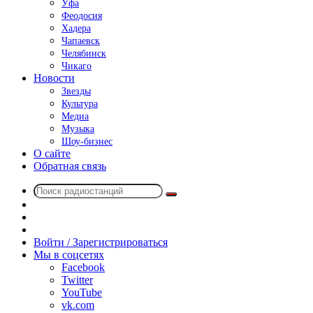
Уфа
Феодосия
Хадера
Чапаевск
Челябинск
Чикаго
Новости
Звезды
Культура
Медиа
Музыка
Шоу-бизнес
О сайте
Обратная связь
Поиск
Switch
радиостанций
skin
Sidebar
Случайное
радио
Войти / Зарегистрироваться
Мы в соцсетях
Facebook
Twitter
YouTube
vk.com