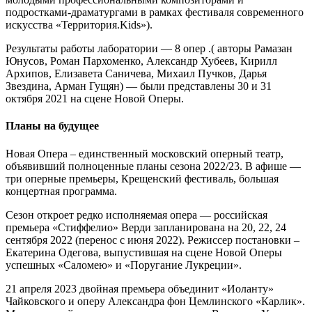
подростками-драматургами в рамках фестиваля современного
искусства «Территория.Kids»).
Результаты работы лаборатории — 8 опер .( авторы Рамазан
Юнусов, Роман Пархоменко, Александр Хубеев, Кирилл
Архипов, Елизавета Саничева, Михаил Пучков, Дарья
Звездина, Арман Гущян) — были представлены 30 и 31
октября 2021 на сцене Новой Оперы.
Планы на будущее
Новая Опера – единственный московский оперный театр,
объявивший полноценные планы сезона 2022/23. В афише —
три оперные премьеры, Крещенский фестиваль, большая
концертная программа.
Сезон откроет редко исполняемая опера — российская
премьера «Стиффелио» Верди запланирована на 20, 22, 24
сентября 2022 (перенос с июня 2022). Режиссер постановки –
Екатерина Одегова, выпустившая на сцене Новой Оперы
успешных «Саломею» и «Поругание Лукреции».
21 апреля 2023 двойная премьера объединит «Иоланту»
Чайковского и оперу Александра фон Цемлинского «Карлик».