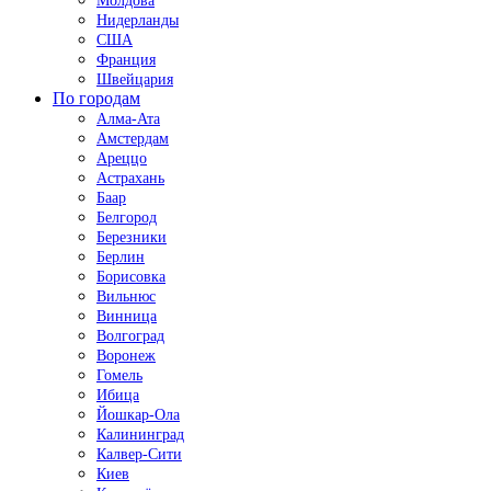
Молдова
Нидерланды
США
Франция
Швейцария
По городам
Алма-Ата
Амстердам
Ареццо
Астрахань
Баар
Белгород
Березники
Берлин
Борисовка
Вильнюс
Винница
Волгоград
Воронеж
Гомель
Ибица
Йошкар-Ола
Калининград
Калвер-Сити
Киев