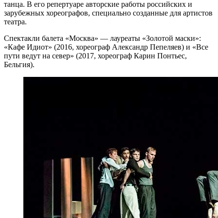
танца. В его репертуаре авторские работы российских и
зарубежных хореографов, специально созданные для артистов
театра.
Спектакли балета «Москва» — лауреаты «Золотой маски»:
«Кафе Идиот» (2016, хореограф Александр Пепеляев) и «Все
пути ведут на север» (2017, хореограф Карин Понтьес,
Бельгия).