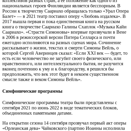
коллективов разных стран, а ее положение как одного из
национальных героев Финляндии является бесспорным. В
России к творчеству Саариахо обращалась только «Урал Опера
Балет» — в 2021 театр поставил оперу «Любовь издалека». В
2017 вышла первая и пока единственная книга на русском
книга о творчестве Саариахо Галины Схаплок «Музыка Кайи
Саариахо». «Страсти Симоновы» впервые прозвучали в Вене
в 2006 в режиссерской версии Питера Селларса и почти
ежегодно исполняются на разных сценах мира. Сочинение
рассказывает о жизни, текстах и смерти Симоны Вейль, о
которой Сергей Аверинцев сказал: «Если XXI век — будет, то
есть если человечество не загубит своего физического, или
нравственного, или интеллектуального бытия, не разучится
вконец почтению к уму и к благородству, я решился бы
предположить, что век этот будет в некоем существенном
смысле также и веком Симоны Вейль».
Симфонические программы
Симфонические программы театра были представлены с
сентября 2021 по июнь 2022 в виде тематических блоков,
объединенных памятными датами.
На открытии сезона 14 сентября прозвучал первый акт оперы
«Орлеанская дева» Чайковского (партию Иоанны исполнила