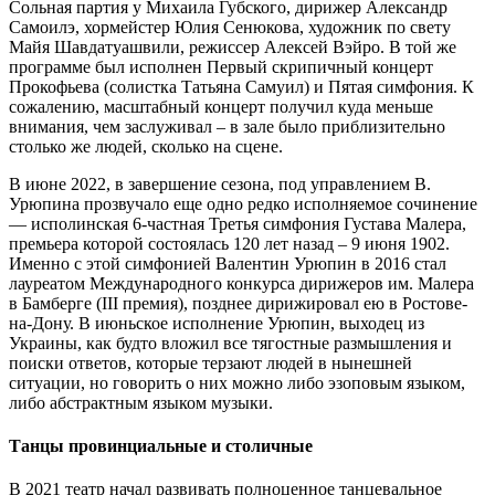
Сольная партия у Михаила Губского, дирижер Александр
Самоилэ, хормейстер Юлия Сенюкова, художник по свету
Майя Шавдатуашвили, режиссер Алексей Вэйро. В той же
программе был исполнен Первый скрипичный концерт
Прокофьева (солистка Татьяна Самуил) и Пятая симфония. К
сожалению, масштабный концерт получил куда меньше
внимания, чем заслуживал – в зале было приблизительно
столько же людей, сколько на сцене.
В июне 2022, в завершение сезона, под управлением В.
Урюпина прозвучало еще одно редко исполняемое сочинение
— исполинская 6-частная Третья симфония Густава Малера,
премьера которой состоялась 120 лет назад – 9 июня 1902.
Именно с этой симфонией Валентин Урюпин в 2016 стал
лауреатом Международного конкурса дирижеров им. Малера
в Бамберге (III премия), позднее дирижировал ею в Ростове-
на-Дону. В июньское исполнение Урюпин, выходец из
Украины, как будто вложил все тягостные размышления и
поиски ответов, которые терзают людей в нынешней
ситуации, но говорить о них можно либо эзоповым языком,
либо абстрактным языком музыки.
Танцы провинциальные и столичные
В 2021 театр начал развивать полноценное танцевальное