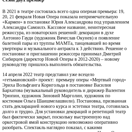
В 2021 в театре состоялась всего одна оперная премьера: 19,
20, 21 февраля Новая Опера показала непримечательную
«Кармен» в постановке Юрия Александрова под управлением
Александра Самоилэ. Кассовое название, неинтересная
режиссура, из новаторских решений: декорации в духе
Антонио Гауди (художник Вячеслав Окунев) и появление
балетной пары из труппы МАМТа, танцевавшей во время
увертюры и музыкального антракта к 3 действию. Решение о
постановке и приглашении режиссера принимал Дмитрий
Сибирцев (директор Новой Оперы в 2012-2020) – новому
руководству пришлось выполнить обязательства.
14 апреля 2022 театр представил уже всецело
«гетьмановский» проект: премьеру оперы «Мертвый город»
Эриха Вольфганга Корнгольда в постановке Василия
Бархатова (музыкальный руководитель и дирижер Валентин
Урюпин, художник Зиновий Марголин, художник по
костюмам Ольга Шаишмелашвили). Постановка, призванная
стать декларацией нового курса и эстетики театра, готовилась
долго и трудно. Для установки декораций и репетиций театр
был фактически закрыт, поскольку выстроенную над
оркестровой ямой конструкцию невозможно оперативно
разобрать. Спектакль наглядно показал, с какими