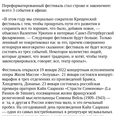
Переформатированный фестиваль стал строже и лаконичнее:
всего 3 события в афише.
«В этом году мы специально сократили Крещенский
фестиваль с тем, чтобы прощупать пути его развития и
сохранить все то хорошее, что было, добавив новое, —
объяснил Валентин Урюпин в интервью Санкт-Петербургской
филармонии. — Следующие фестивали будут больше. Только
ленивый не покритиковал нас за это, причем совершенно
игнорируя многократно сказанное: фестиваль не будет всегда
состоять из трех событий. Некоторое количество людей,
которые думают, что знают традицию, и хотят, чтобы театр
законсервировался, говорят: все, театр пропал».
Фестиваль открылся 19 января 2022 концертным исполнением
оперы Жюля Массне «Золушка». 21 января состоялся концерт-
марафон в трех отделениях из произведений Брамса,
Хиндемита, Донаньи. 23 января состоялась российская
премьера оратории Кайи Саариахо «Страсти Симоновы» (La
Passion de Simone), посвященная жизни французской
религиозной мыслительницы Симоны Вейль (1909–1943) —
и та, и другая в России известны мало, и это печальный
пробел. На сегодняшний день произведения Кайи Саариахо
— одни из самых востребованных в репертуаре музыкальных