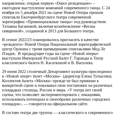
направление, открыв первую «Dance резиденцию» –
ежегодное выступление компаний современного танца. С 24
ноября по 5 декабря 2021 на сцене Новой Оперы прошли
спектакли Екатеринбургского театра современной
хореографии «Провинциальные танцы» под руководством
Татьяны Багановой, включая возобновление «Весны
священной», созданной в 2013 для Большого театра.
В сезоне 2022/23 планировалось пригласить в качестве
«резидента» Новой Оперы Национальный хореографический
центр Орлеана с тремя премьерными спектаклями Мод Ле
Пладек. В предыдущие годы на сцене «Новой оперы»
выступали Имперский Русский Балет Г. Таранды и Театр
классического балета Н. Касаткиной и В. Василева.
29 июня 2022 столичный Департамент культуры присоединил
к «Новой опере» балет «Москва» (директор Елена Тупысева).
Коллектив балета «Москва» прежде не был привязан к
конкретной сцене и показывал свои постановки на различных
площадках столицы, России и мира. «У театра нет своей
сцены, что позволяет экспериментировать с локациями,
использовать потенциал и своеобразие различных городских
площадок», — говорится на официальном сайте.
В составе театра две труппы — классического и современного