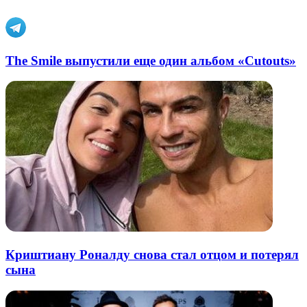
почту
The Smile выпустили еще один альбом «Cutouts»
Криштиану Роналду снова стал отцом и потерял
сына