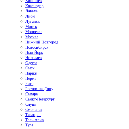
Кишинёв
Краснодар
Лаваль
Лион
Луганск
Минск
Монреаль
Москва
Нижний Новгород
Новосибирск
Нью-Йорк
Николаев
Одесса
Омск
Париж
Пермь
Рига
Ростов-на-Дону
Самара
Санкт-Петербург
Слуцк
Смоленск
Таганрог
Тель-Авив
Тула