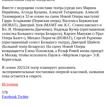
Вместе с ведущими солистами театра (среди них Марина
Нерабеева, Агунда Кулаева, Алексей Татаринцев, Алексей
Тихомиров) в 32-м сезоне на сцене Новой Оперы выступят
Гарри Агаджанян (Пермская опера), Василиса Бержанская
(НОВАТ), Дмитрий Зуев (МАМТ им. К.С. Станиславского и
Вл. И. Немировича-Данченко), Надежда Кучер (приглашенная
солистка Большого театра Беларуси), Карлен Манукян («Урал
Опера Балет»), Михаил Пирогов (НОВАТ), Сергей Радченко
(приглашенный солист Большого театра), Дмитрий Шабетя
(Большой театр Беларуси). На сцену Новой Оперы
возвращается Елена Поповская, а Рольф Ромей вновь приедет
в Москву, чтобы исполнить Пауля в «Мертвом городе» Э.В.
Корнгольда.
В сезоне 2023/24 театр планирует дополнить
экспериментальные постановки оперной классикой, названия
пока остаются в секрете.
Источник
578
LinkedIn
Tumblr
Reddit
Вконтакте
Одноклассники
Skype
Messenger
Messenger
WhatsApp
Telegram
Viber
Line
Поделиться
Печатать
Facebook
Twitter
через
электронную
Похожие радио