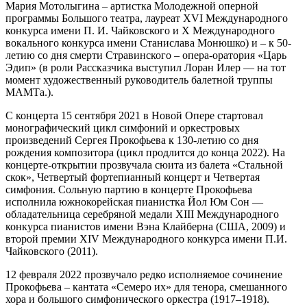
Мария Мотолыгина – артистка Молодежной оперной
программы Большого театра, лауреат XVI Международного
конкурса имени П. И. Чайковского и X Международного
вокального конкурса имени Станислава Монюшко) и – к 50-
летию со дня смерти Стравинского – опера-оратория «Царь
Эдип» (в роли Рассказчика выступил Лоран Илер — на тот
момент художественный руководитель балетной труппы
МАМТа.).
С концерта 15 сентября 2021 в Новой Опере стартовал
монографический цикл симфоний и оркестровых
произведений Сергея Прокофьева к 130-летию со дня
рождения композитора (цикл продлится до конца 2022). На
концерте-открытии прозвучала сюита из балета «Стальной
скок», Четвертый фортепианный концерт и Четвертая
симфония. Сольную партию в концерте Прокофьева
исполнила южнокорейская пианистка Йол Юм Сон —
обладательница серебряной медали XIII Международного
конкурса пианистов имени Вэна Клайберна (США, 2009) и
второй премии XIV Международного конкурса имени П.И.
Чайковского (2011).
12 февраля 2022 прозвучало редко исполняемое сочинение
Прокофьева – кантата «Семеро их» для тенора, смешанного
хора и большого симфонического оркестра (1917–1918).