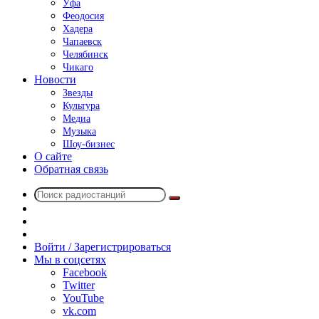
Уфа
Феодосия
Хадера
Чапаевск
Челябинск
Чикаго
Новости
Звезды
Культура
Медиа
Музыка
Шоу-бизнес
О сайте
Обратная связь
Поиск
Switch
радиостанций
skin
Sidebar
Случайное
радио
Войти / Зарегистрироваться
Мы в соцсетях
Facebook
Twitter
YouTube
vk.com