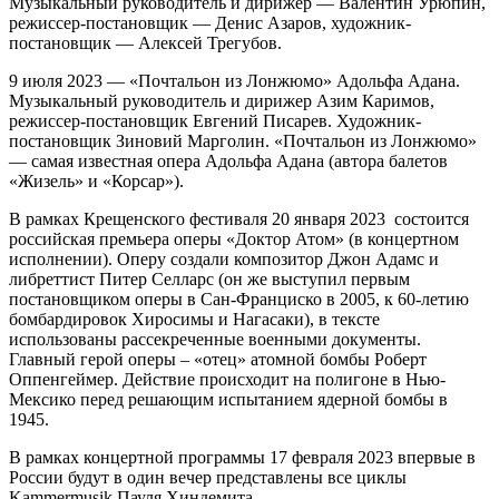
Музыкальный руководитель и дирижер — Валентин Урюпин,
режиссер-постановщик — Денис Азаров, художник-
постановщик — Алексей Трегубов.
9 июля 2023 — «Почтальон из Лонжюмо» Адольфа Адана.
Музыкальный руководитель и дирижер Азим Каримов,
режиссер-постановщик Евгений Писарев. Художник-
постановщик Зиновий Марголин. «Почтальон из Лонжюмо»
— самая известная опера Адольфа Адана (автора балетов
«Жизель» и «Корсар»).
В рамках Крещенского фестиваля 20 января 2023 состоится
российская премьера оперы «Доктор Атом» (в концертном
исполнении). Оперу создали композитор Джон Адамс и
либреттист Питер Селларс (он же выступил первым
постановщиком оперы в Сан-Франциско в 2005, к 60-летию
бомбардировок Хиросимы и Нагасаки), в тексте
использованы рассекреченные военными документы.
Главный герой оперы – «отец» атомной бомбы Роберт
Оппенгеймер. Действие происходит на полигоне в Нью-
Мексико перед решающим испытанием ядерной бомбы в
1945.
В рамках концертной программы 17 февраля 2023 впервые в
России будут в один вечер представлены все циклы
Kammermusik Пауля Хиндемита.