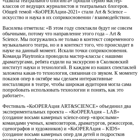
«Школа театрального блогинга» прошли серию мастер-
классов от ведущих журналистов и театральных блогеров.
Общей темой «КоOPERAции-2021» стали Art & Science –
искусство и наука в их соприкосновении / взаимодействии.
Василева отметила: «В этом году спектакли будут не совсем
обычными, потому что направление этого года – Art &
Science. Мы погружались не только в контекст современного
музыкального театра, но и в контекст того, что происходит в
науке на данный момент. Искали точки соприкосновения.
Команда Playtronica проводила мастер-классы с нашими
драматургами, ребята ездили на экскурсию в Сколковский
институт науки и технологий. В каждом из наших спектаклей
заложена какая-то технология, связанная со звуком. К моменту
показов опер в октябре мы сделаем интерактивные
инсталляции в театре, чтобы широкая аудитория могла сама
попробовать использовать технологии и понять, как это
работает».
Фестиваль «КоOPERAция ART&SCIENCE» объединил два
экспериментальных проекта – «КоOPERAция – LAB»
(создание восьми камерных science-опер «взрослыми»
командами ученых, композиторов, драматургов, режиссеров,
сценографов и художников) и «КоOPERAция – KIDS»
(создание восьми камерных опер для детей и подростков
молодыми профессиональными композиторами и