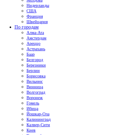
Молдова
Нидерланды
США
Франция
Швейцария
По городам
Алма-Ата
Амстердам
Ареццо
Астрахань
Баар
Белгород
Березники
Берлин
Борисовка
Вильнюс
Винница
Волгоград
Воронеж
Гомель
Ибица
Йошкар-Ола
Калининград
Калвер-Сити
Киев