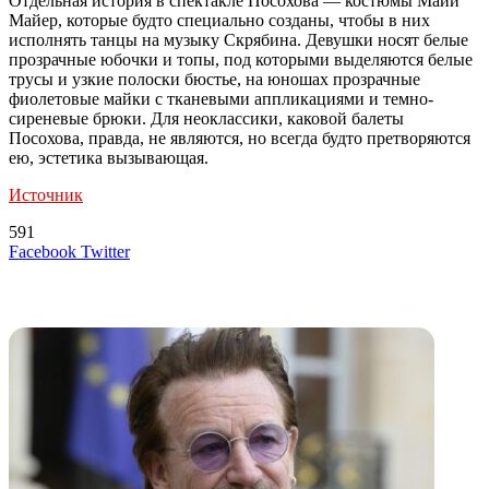
Отдельная история в спектакле Посохова — костюмы Майи
Майер, которые будто специально созданы, чтобы в них
исполнять танцы на музыку Скрябина. Девушки носят белые
прозрачные юбочки и топы, под которыми выделяются белые
трусы и узкие полоски бюстье, на юношах прозрачные
фиолетовые майки с тканевыми аппликациями и темно-
сиреневые брюки. Для неоклассики, каковой балеты
Посохова, правда, не являются, но всегда будто претворяются
ею, эстетика вызывающая.
Источник
591
LinkedIn
Tumblr
Reddit
Вконтакте
Одноклассники
Skype
Messenger
Messenger
WhatsApp
Telegram
Viber
Line
Поделиться
Печатать
Facebook
Twitter
через
электронную
Похожие радио
почту