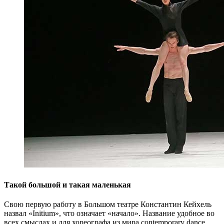
Такой большой и такая маленькая
Свою первую работу в Большом театре Константин Кейхель
назвал «Initium», что означает «начало». Название удобное во
всех смыслах и для хореографа из мира contemporary dance,