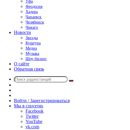
Уфа
Феодосия
Хадера
Чапаевск
Челябинск
Чикаго
Новости
Звезды
Культура
Медиа
Музыка
Шоу-бизнес
О сайте
Обратная связь
Поиск
Switch
радиостанций
skin
Sidebar
Случайное
радио
Войти / Зарегистрироваться
Мы в соцсетях
Facebook
Twitter
YouTube
vk.com