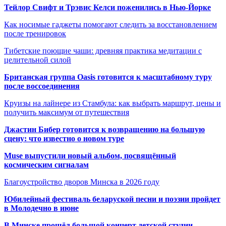
Тейлор Свифт и Трэвис Келси поженились в Нью-Йорке
Как носимые гаджеты помогают следить за восстановлением
после тренировок
Тибетские поющие чаши: древняя практика медитации с
целительной силой
Британская группа Oasis готовится к масштабному туру
после воссоединения
Круизы на лайнере из Стамбула: как выбрать маршрут, цены и
получить максимум от путешествия
Джастин Бибер готовится к возвращению на большую
сцену: что известно о новом туре
Muse выпустили новый альбом, посвящённый
космическим сигналам
Благоустройство дворов Минска в 2026 году
Юбилейный фестиваль беларуской песни и поэзии пройдет
в Молодечно в июне
В Минске прошёл большой концерт детской студии