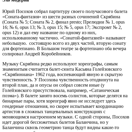
Юрий Посохов собрал партитуру своего получасового балета
«Соната-фантазия» из шести разных сочинений Скрябина
(Соната № 5; Соната № 2, финал presto; Прелюдии № 1, opus
16; № 6, opus 13; № 3, opus 15; № 5, opus 17; Экспромт № 2,
opus 12) и дал ему название по одному из них,
использованному частично. «Сонатой-фантазией» называют
небольшую. состоящую всего из двух частей, вторую сонату
для фортепиано. В Большом театре за фортепиано оба вечера
солировал Андрей Коробейников.
Музыку Скрябина редко используют хореографы, самым
знаменитым считается балет-сюита Касьяна Голейзовского
«Скрябиниана» 1962 года, воспевающий явную и скрытую
чувственность. У Посохова чувственность отодвинута на
второй план, да и опусы он собрал совсем иные (у
Голейзовского присутствовала, например, «Сатаническая
поэма»). В балете занято восемь солистов, которые делятся на
бинарные пары, хотя хореограф явно не исследует здесь
гендерные отношения, но скорее испытывает координацию
артистов в сложных танцевальных конструкциях с
меняющимся настроением музыки. С одной стороны, Посохов
идет дорогой бессюжетных балетов Баланчина, но у
Баланчина сквозь геометрию танца будут видны какие-то