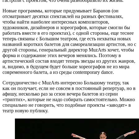
гастроли с проектом, что очень разнообразило их жизнь.
Новые программы, которые придумывает Баранов (он
отсматривает десятки спектаклей на разных фестивалях,
чтобы найти наиболее интересных композиторов,
художников, дизайнеров и хореографов, которые смогли бы
работать вместе в его проектах), с одной стороны, еще теснее
теперь связаны с Большим театром, где есть нехватка новых
названий коротких балетов для самореализации артистов, но с
другой стороны, генеральный директор MuzArts хочет, чтобы
форма и содержание этих вечеров менялись. Поэтому в
артистический состав входят теперь звезды из других жанров,
и, видимо, в будущем будет больше хореографов не из мира
современного балета, а из среды contemporary dance.
Сотрудничество с MuzArts интересно Большому театру, так
как он получает, если не совсем в постоянный репертуар, но в
афишу, несколько раз за сезон вечера балетов из серии
«триптих», которые не надо собирать самостоятельно. Можно
специально не говорить, что подобные проекты «заводят» в
театр новую публику.