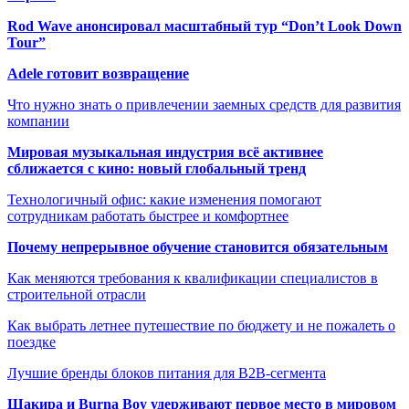
Rod Wave анонсировал масштабный тур “Don’t Look Down
Tour”
Adele готовит возвращение
Что нужно знать о привлечении заемных средств для развития
компании
Мировая музыкальная индустрия всё активнее
сближается с кино: новый глобальный тренд
Технологичный офис: какие изменения помогают
сотрудникам работать быстрее и комфортнее
Почему непрерывное обучение становится обязательным
Как меняются требования к квалификации специалистов в
строительной отрасли
Как выбрать летнее путешествие по бюджету и не пожалеть о
поездке
Лучшие бренды блоков питания для B2B-сегмента
Шакира и Burna Boy удерживают первое место в мировом