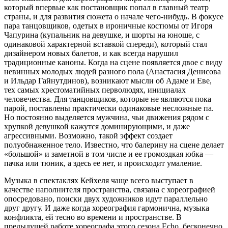
который впервые как постановщик попал в главный театр
страны, и для развития сюжета о начале чего-нибудь. В фокусе
пара танцовщиков, одетых в ироничные костюмы от Игоря
Чапурина (купальник на девушке, и шорты на юноше, с
одинаковой характерной вставкой спереди), который стал
дизайнером новых балетов, и как всегда нарушил
традиционные каноны. Когда на сцене появляется двое с виду
невинных молодых людей разного пола (Анастасия Денисова
и Ильдар Гайнутдинов), возникают мысли об Адаме и Еве,
тех самых хрестоматийных перволюдях, инициалах
человечества. Для танцовщиков, которые не являются пока
парой, поставлены практически одинаковые несложные па.
Но постоянно выделяется мужчина, чьи движения рядом с
хрупкой девушкой кажутся доминирующими, и даже
агрессивными. Возможно, такой эффект создает
полуобнаженное тело. Известно, что балерину на сцене делает
«большой» и заметной в том числе и ее громоздкая юбка —
пачка или тюник, а здесь ее нет, и происходит умаление.
Музыка в спектаклях Кейхеля чаще всего выступает в
качестве наполнителя пространства, связана с хореографией
опосредовано, поиски двух художников идут параллельно
друг другу. И даже когда хореография гармонична, музыка
конфликта, ей тесно во времени и пространстве. В
предыдущей работе хореографа этого сезона Echo, бесконечно