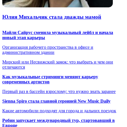
Юлия Михальчик стала дважды мамой
Майли Сайрус сменила музыкальный лейбл и начала
новый этап карьеры
Организация рабочего пространства в офисе и
административном здании
Мирский или Несвижский замок: что выбрать и чем они
отличаются
Как музыкальные стриминги меняют карьеру
современных артистов
Первый раз в бассейн взрослому: что нужно знать заранее
Sienna Spiro стала главной героиней New Music Daily
Какие автомобили подходят для города и дальних поездок
Робин запускает международный тур, стартовавший в
Европе