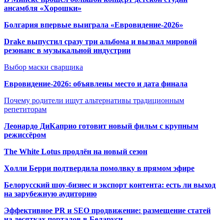
ансамбля «Хорошки»
Болгария впервые выиграла «Евровидение-2026»
Drake выпустил сразу три альбома и вызвал мировой
резонанс в музыкальной индустрии
Выбор маски сварщика
Евровидение-2026: объявлены место и дата финала
Почему родители ищут альтернативы традиционным
репетиторам
Леонардо ДиКаприо готовит новый фильм с крупным
режиссёром
The White Lotus продлён на новый сезон
Холли Берри подтвердила помолвк
у в прямом эфире
Белорусский шоу-бизнес и экспорт контента: есть ли выход
на зарубежную аудиторию
Эффективное PR и SEO продвижение:
размещение статей
на десятках порталов в Беларуси