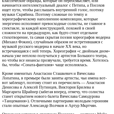
классические образцы, которые он переосмысляет, или
начинается интеллектуальный диалог с Петипа, а Посохов
ищет пути, чтобы расслышать внутренний голос, поэтику
музыки Скрябина. Поэтому сложные по темпу и
хореографическому наполнению композиции, которые
энергично исполняют превосходные солисты, не главное в
спектакле, за каждой конструкцией, похожей в своей
сложности на предыдущую, как будто стоит отдельное
стихотворение, та самая скрытая поэзия хореографов модерна
(Михаил Фокин), случайным образом не встретившаяся с
музыкой русского модерна в начале XX века, но
встречающаяся с ней теперь. Хореография «с двойным дном»
начала уже неплохо получаться у артистов Большого театра,
но чтобы все нюансы прозвучали, требуется время. Хотелось
бы, чтобы «Соната-фантазия» чаще исполнялась.
Кроме именитых Анастасии Сташкевич и Вячеслава
Лопатина, в премьере были заняты артисты, чьи имена вот-
вот заблещут, поэтому стоит их перечислить — Анастасия
Денисова и Алексей Путинцев, Виктория Брилева и
Маргарита Шрайнер (забегая вперед, отмечу, что солистка
станет открытием нового балета Вячеслава Самодурова
«Танцемания»). Отличными партнерами молодым героиням
стали опытные Александр Волчков и Артур Мкртчян.