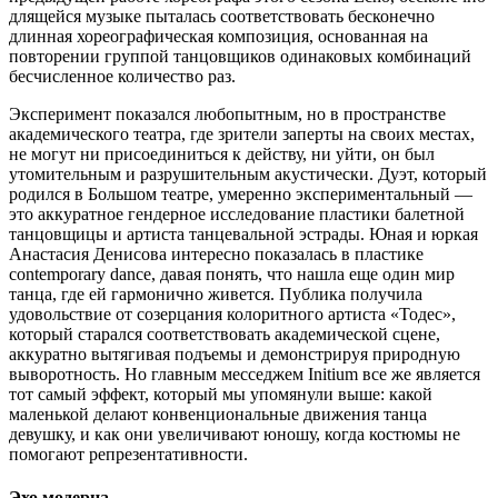
длящейся музыке пыталась соответствовать бесконечно
длинная хореографическая композиция, основанная на
повторении группой танцовщиков одинаковых комбинаций
бесчисленное количество раз.
Эксперимент показался любопытным, но в пространстве
академического театра, где зрители заперты на своих местах,
не могут ни присоединиться к действу, ни уйти, он был
утомительным и разрушительным акустически. Дуэт, который
родился в Большом театре, умеренно экспериментальный —
это аккуратное гендерное исследование пластики балетной
танцовщицы и артиста танцевальной эстрады. Юная и юркая
Анастасия Денисова интересно показалась в пластике
contemporary dance, давая понять, что нашла еще один мир
танца, где ей гармонично живется. Публика получила
удовольствие от созерцания колоритного артиста «Тодес»,
который старался соответствовать академической сцене,
аккуратно вытягивая подъемы и демонстрируя природную
выворотность. Но главным месседжем Initium все же является
тот самый эффект, который мы упомянули выше: какой
маленькой делают конвенциональные движения танца
девушку, и как они увеличивают юношу, когда костюмы не
помогают репрезентативности.
Эхо модерна