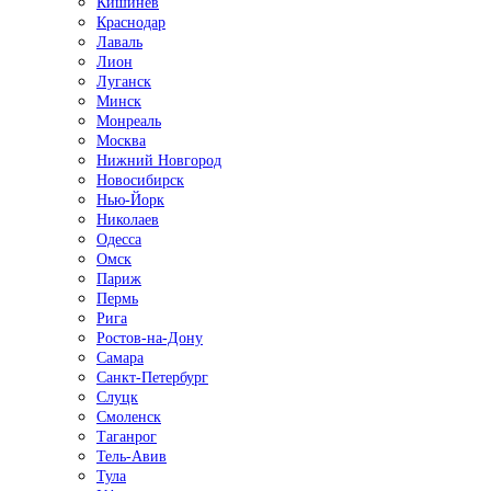
Кишинёв
Краснодар
Лаваль
Лион
Луганск
Минск
Монреаль
Москва
Нижний Новгород
Новосибирск
Нью-Йорк
Николаев
Одесса
Омск
Париж
Пермь
Рига
Ростов-на-Дону
Самара
Санкт-Петербург
Слуцк
Смоленск
Таганрог
Тель-Авив
Тула