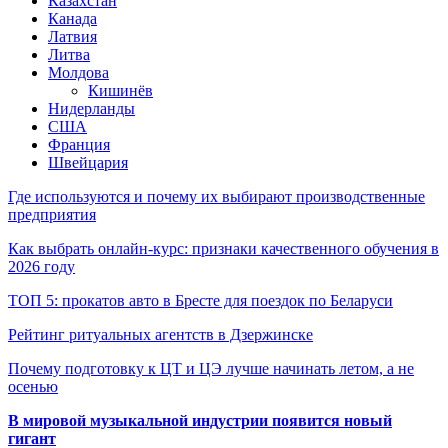
Казахстан
Канада
Латвия
Литва
Молдова
Кишинёв
Нидерланды
США
Франция
Швейцария
Где используются и почему их выбирают производственные
предприятия
Как выбрать онлайн-курс: признаки качественного обучения в
2026 году
ТОП 5: прокатов авто в Бресте для поездок по Беларуси
Рейтинг ритуальных агентств в Дзержинске
Почему подготовку к ЦТ и ЦЭ лучше начинать летом, а не
осенью
В мировой музыкальной индустрии появится новый
гигант