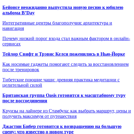
Бейонсе неожиданно выпустила новую песню к юбилею
альбома B’Day
Интегративные центры благополучия: архитектура и
навигация
Почему низкий порог входа стал важным фактором в онлайн-
сервисах
Тейлор Свифт и Трэвис Келси поженились в Нью-Йорке
Как носимые гаджеты помогают следить за восстановлением
после тренировок
Тибетские поющие чаши: древняя практика медитации с
целительной силой
Британская группа Oasis готовится к масштабному туру
после воссоединения
Круизы на лайнере из Стамбула: как выбрать маршрут, цены и
получить максимум от путешествия
Джастин Бибер готовится к возвращению на большую
сцену: что известно о новом туре