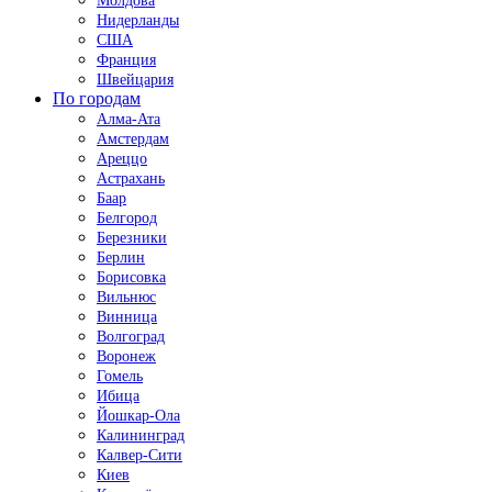
Молдова
Нидерланды
США
Франция
Швейцария
По городам
Алма-Ата
Амстердам
Ареццо
Астрахань
Баар
Белгород
Березники
Берлин
Борисовка
Вильнюс
Винница
Волгоград
Воронеж
Гомель
Ибица
Йошкар-Ола
Калининград
Калвер-Сити
Киев