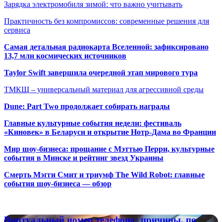
Зарядка электромобиля зимой: что важно учитывать
Практичность без компромиссов: современные решения для
сервиса
Самая детальная радиокарта Вселенной: зафиксировано
13,7 млн космических источников
Taylor Swift завершила очередной этап мирового тура
ТМКЩ – универсальный материал для агрессивной среды
Dune: Part Two продолжает собирать награды
Главные культурные события недели: фестиваль
«Киновек» в Беларуси и открытие Нотр-Дама во Франции
Мир шоу-бизнеса: прощание с Мэттью Перри, культурные
события в Минске и рейтинг звезд Украины
Смерть Мэгги Смит и триумф The Wild Robot: главные
события шоу-бизнеса — обзор
Популярные радиостанции
Виртуальный
Виртуальный номер телефона: причины, по