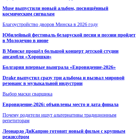
Muse выпустили новый альбом, посвящённый
космическим сигналам
Благоустройство дворов Минска в 2026 году
Юбилейный фестиваль беларуской песни и поэзии пройдет
в Молодечно в июне
В Минске прошёл большой концерт детской студии
ансамбля «Хорошки»
Болгария впервые выиграла «Евровидение-2026»
Drake выпустил сразу три альбома и вызвал мировой
резонанс в музыкальной индустрии
Выбор маски сварщика
Евровидение-2026: объявлены место и дата финала
Почему родители ищут альтернативы традиционным
репетиторам
Леонардо ДиКаприо готовит новый фильм с крупным
режиссёром