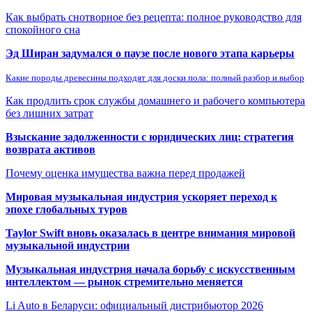
Как выбрать снотворное без рецепта: полное руководство для
спокойного сна
Эд Ширан задумался о паузе после нового этапа карьеры
Какие породы древесины подходят для доски пола: полный разбор и выбор
Как продлить срок службы домашнего и рабочего компьютера
без лишних затрат
Взыскание задолженности с юридических лиц: стратегия
возврата активов
Почему оценка имущества важна перед продажей
Мировая музыкальная индустрия ускоряет переход к
эпохе глобальных туров
Taylor Swift вновь оказалась в центре внимания мировой
музыкальной индустрии
Музыкальная индустрия начала борьбу с искусственным
интеллектом — рынок стремительно меняется
Li Auto в Беларуси: официальный дистрибьютор 2026