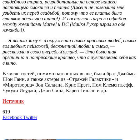
свадебного торта, разработанные на основе нашего
настоящего смокинга и платья (Дженн не позволила мне
увидеть их перед свадьбой, потому что ее платье было
слишком идеально сшито!). И состоялась игра в софтбол
между командами Marvel и DC (Майкл Рукер играл за обе
команды!).
— Я вышла замуж в окружении самых красивых людей, самых
волшебных пейзажей, бесконечной любви и смеха, —
рассказала в свою очередь Холланд. — Это было так
органично и потрясающе красиво, что я чувствовала себя как
в кино.
В числе гостей, помимо названных выше, были брат Джеймса
Шон Ганн, а также актеры из «Стражей Галактики» и
«Миротворца» Зои Салдана, Крис Прэтт, Пом Клементьефф,
Чукуди Ивуджи, Джон Сина, Карен Гиллан и др.
Источник
619
LinkedIn
Tumblr
Reddit
Вконтакте
Одноклассники
Skype
Messenger
Messenger
WhatsApp
Telegram
Viber
Line
Поделиться
Печатать
Facebook
Twitter
через
электронную
Похожие радио
почту