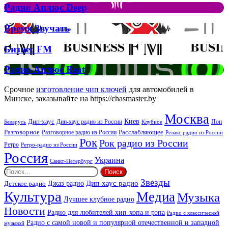
Рок
Джона
Радио
Радио Аплюс Deep
та
Аплюс
Брітні
Deep
Время
Время Звучать
Спірс
Звучать
Бизнес
Бизнес FM
FM
Радио
Радио Аплюс Beat
Аплюс
Beat
Срочное
изготовление чип ключей
для автомобилей в
Минске, заказывайте на https://chasmaster.by
Москва
Киев
Дип-хаус
Дип-хаус радио из России
Клубное
Поп
Беларусь
Разговорное
Расслабляющее
Разговорное радио из России
Релакс радио из России
Рок
Рок радио из России
Ретро
Ретро-радио из России
Россия
Украина
Санкт-Петербург
Найти:
Звезды
Дип-хаус радио
Джаз радио
Детское радио
Культура
Медиа
Музыка
Лучшее клубное радио
Новости
Радио для любителей хип-хопа и рэпа
Радио с классической
Радио с самой новой и популярной отечественной и западной
музыкой