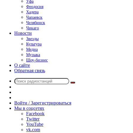
Уфа
Феодосия
Хадера
Чапаевск
Челябинск
Чикаго
Новости
Звезды
Культура
Медиа
Музыка
Шоу-бизнес
О сайте
Обратная связь
Поиск
Switch
радиостанций
skin
Sidebar
Случайное
радио
Войти / Зарегистрироваться
Мы в соцсетях
Facebook
Twitter
YouTube
vk.com