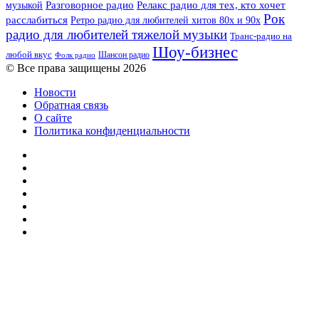
музыкой
Разговорное радио
Релакс радио для тех, кто хочет
Рок
расслабиться
Ретро радио для любителей хитов 80х и 90х
радио для любителей тяжелой музыки
Транс-радио на
Шоу-бизнес
любой вкус
Шансон радио
Фолк радио
© Все права защищены 2026
Новости
Обратная связь
О сайте
Политика конфиденциальности
Facebook
Twitter
YouTube
vk.com
Одноклассники
Telegram
RSS
Кнопка
«Наверх»