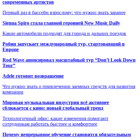
современных артистов
Первый раз в бассейн взрослому: что нужно знать заранее
Sienna Spiro стала главной героиней New Music Daily
Какие автомобили подходят для города и дальних поездок
Робин запускает международный тур, стартовавший в
Европе
Rod Wave анонсировал масштабный тур “Don’t Look Down
Tour”
Adele готовит возвращение
Что нужно знать о привлечении заемных средств для развития
компании
Мировая музыкальная индустрия всё активнее
сближается с кино: новый глобальный тренд
Технологичный офис: какие изменения помогают
сотрудникам работать быстрее и комфортнее
Почему непрерывное обучение становится обязательным