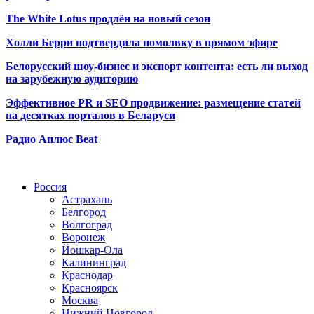
The White Lotus продлён на новый сезон
Холли Берри подтвердила помолвк
у в прямом эфире
Белорусский шоу-бизнес и экспорт контента: есть ли выход
на зарубежную аудиторию
Эффективное PR и SEO продвижение:
размещение статей
на десятках порталов в Беларуси
Радио Аплюс Beat
Радио по странам
Россия
Астрахань
Белгород
Волгоград
Воронеж
Йошкар-Ола
Калининград
Краснодар
Красноярск
Москва
Нижний Новгород