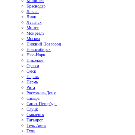
Кишинёв
Краснодар
Лаваль
Лион
Луганск
Минск
Монреаль
Москва
Нижний Новгород
Новосибирск
Нью-Йорк
Николаев
Одесса
Омск
Париж
Пермь
Рига
Ростов-на-Дону
Самара
Санкт-Петербург
Слуцк
Смоленск
Таганрог
Тель-Авив
Тула