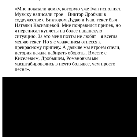
«Мне показали демку, которую уже Ivan исполнял.
Музыку написали трое – Виктор Дробыш в
содружестве с Виктором Дудко и Ivan, текст был
Натальи Касимцевой. Мне понравился припев, но
я переписал куплеты на более пацанскую
ситуацию. За это меня поэты не любят – я всегда
меняю текст. Но я с уважением отнесся к
прекрасному припеву. А дальше мы втроем спели,
история начала набирать обороты. Вместе с
Киселевым, Дробышем, Романовым мы
масштабировались в нечто большее, чем просто
песня».