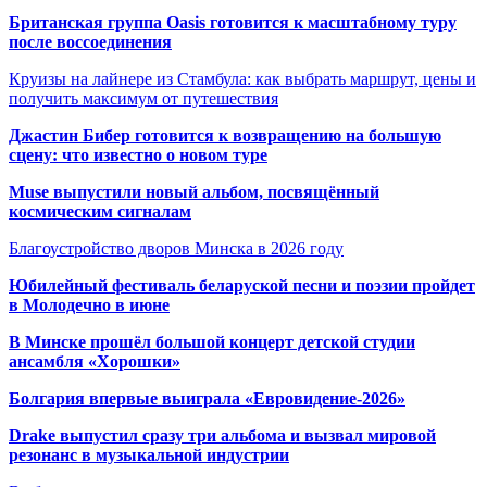
Британская группа Oasis готовится к масштабному туру
после воссоединения
Круизы на лайнере из Стамбула: как выбрать маршрут, цены и
получить максимум от путешествия
Джастин Бибер готовится к возвращению на большую
сцену: что известно о новом туре
Muse выпустили новый альбом, посвящённый
космическим сигналам
Благоустройство дворов Минска в 2026 году
Юбилейный фестиваль беларуской песни и поэзии пройдет
в Молодечно в июне
В Минске прошёл большой концерт детской студии
ансамбля «Хорошки»
Болгария впервые выиграла «Евровидение-2026»
Drake выпустил сразу три альбома и вызвал мировой
резонанс в музыкальной индустрии