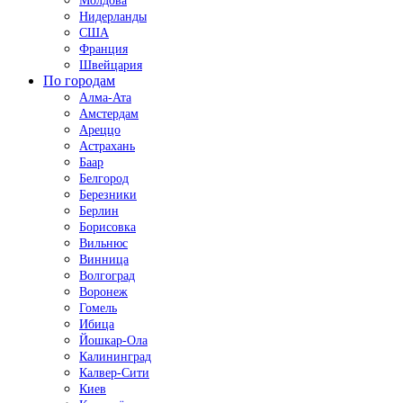
Молдова
Нидерланды
США
Франция
Швейцария
По городам
Алма-Ата
Амстердам
Ареццо
Астрахань
Баар
Белгород
Березники
Берлин
Борисовка
Вильнюс
Винница
Волгоград
Воронеж
Гомель
Ибица
Йошкар-Ола
Калининград
Калвер-Сити
Киев