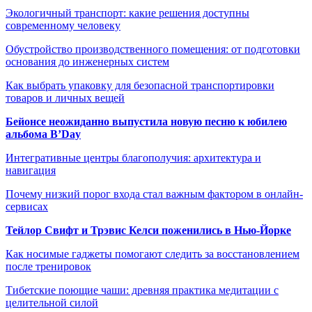
Экологичный транспорт: какие решения доступны
современному человеку
Обустройство производственного помещения: от подготовки
основания до инженерных систем
Как выбрать упаковку для безопасной транспортировки
товаров и личных вещей
Бейонсе неожиданно выпустила новую песню к юбилею
альбома B’Day
Интегративные центры благополучия: архитектура и
навигация
Почему низкий порог входа стал важным фактором в онлайн-
сервисах
Тейлор Свифт и Трэвис Келси поженились в Нью-Йорке
Как носимые гаджеты помогают следить за восстановлением
после тренировок
Тибетские поющие чаши: древняя практика медитации с
целительной силой