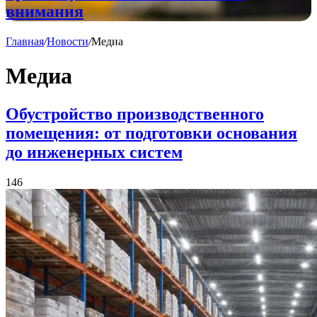
внимания
Главная
/
Новости
/
Медиа
Медиа
Обустройство производственного
помещения: от подготовки основания
до инженерных систем
146