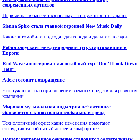
современных артистов
Первый раз в бассейн взрослому: что нужно знать заранее
Sienna Spiro стала главной героиней New Music Daily
Какие автомобили подходят для города и дальних поездок
Робин запускает международный тур, стартовавший в
Европе
Rod Wave анонсировал масштабный тур “Don’t Look Down
Tour”
Adele готовит возвращение
Что нужно знать о привлечении заемных средств для развития
компании
Мировая музыкальная индустрия всё активнее
сближается с кино: новый глобальный тренд
Технологичный офис: какие изменения помогают
сотрудникам работать быстрее и комфортнее
Почему непрерывное обучение становится обязательным