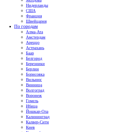
Молдова
Нидерланды
США
Франция
Швейцария
По городам
Алма-Ата
Амстердам
Ареццо
Астрахань
Баар
Белгород
Березники
Берлин
Борисовка
Вильнюс
Винница
Волгоград
Воронеж
Гомель
Ибица
Йошкар-Ола
Калининград
Калвер-Сити
Киев