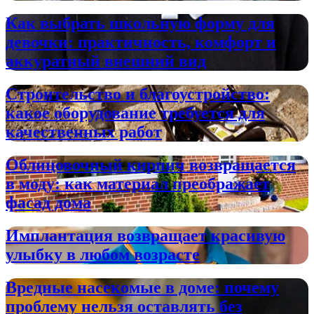
Как выбрать школьную форму для
девочки: практичность, комфорт и
аккуратный внешний вид
Строительство и благоустройство:
какое оборудование требуется для
качественных работ
Облицовочный кирпич возвращается
в моду: как материал преображает
фасад дома
Имплантация возвращает красивую
улыбку в любом возрасте
Вредные насекомые в доме: почему
проблему нельзя оставлять без