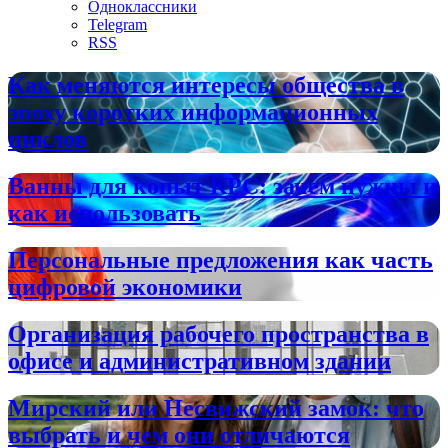
Одноклассники
Telegram
RSS
Как меняются интересы общества в
эпоху коротких информационных
циклов
Ванны для копыт КРС: зачем нужны и
как использовать
Персональные предложения как часть
цифровой экономики
Организация рабочего пространства в
офисе и административном здании
Мирский или Несвижский замок: что
выбрать и чем они отличаются