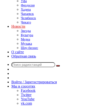
Уфа
Феодосия
Хадера
Чапаевск
Челябинск
Чикаго
Новости
Звезды
Культура
Медиа
Музыка
Шоу-бизнес
О сайте
Обратная связь
Поиск
Switch
радиостанций
skin
Sidebar
Случайное
радио
Войти / Зарегистрироваться
Мы в соцсетях
Facebook
Twitter
YouTube
vk.com