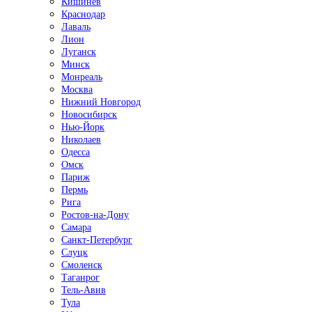
Кишинёв
Краснодар
Лаваль
Лион
Луганск
Минск
Монреаль
Москва
Нижний Новгород
Новосибирск
Нью-Йорк
Николаев
Одесса
Омск
Париж
Пермь
Рига
Ростов-на-Дону
Самара
Санкт-Петербург
Слуцк
Смоленск
Таганрог
Тель-Авив
Тула