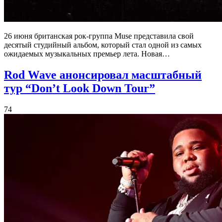
26 июня британская рок-группа Muse представила свой
десятый студийный альбом, который стал одной из самых
ожидаемых музыкальных премьер лета. Новая…
Rod Wave анонсировал масштабный
тур “Don’t Look Down Tour”
74