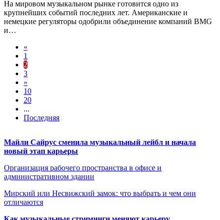
На мировом музыкальном рынке готовится одно из
крупнейших событий последних лет. Американские и
немецкие регуляторы одобрили объединение компаний BMG
и…
«
1
2
3
»
10
20
...
Последняя
Майли Сайрус сменила музыкальный лейбл и начала
новый этап карьеры
Организация рабочего пространства в офисе и
административном здании
Мирский или Несвижский замок: что выбрать и чем они
отличаются
Как музыкальные стриминги меняют карьеру