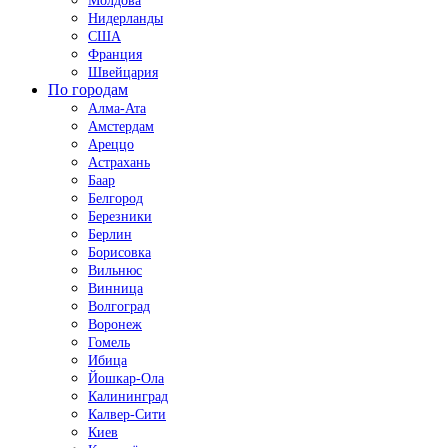
Молдова
Нидерланды
США
Франция
Швейцария
По городам
Алма-Ата
Амстердам
Ареццо
Астрахань
Баар
Белгород
Березники
Берлин
Борисовка
Вильнюс
Винница
Волгоград
Воронеж
Гомель
Ибица
Йошкар-Ола
Калининград
Калвер-Сити
Киев