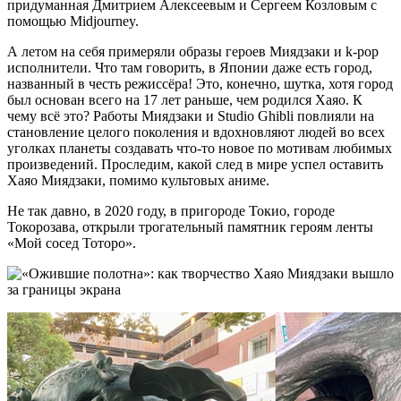
придуманная Дмитрием Алексеевым и Сергеем Козловым с
помощью Midjourney.
А летом на себя примеряли образы героев Миядзаки и k-pop
исполнители. Что там говорить, в Японии даже есть город,
названный в честь режиссёра! Это, конечно, шутка, хотя город
был основан всего на 17 лет раньше, чем родился Хаяо. К
чему всё это? Работы Миядзаки и Studio Ghibli повлияли на
становление целого поколения и вдохновляют людей во всех
уголках планеты создавать что-то новое по мотивам любимых
произведений. Проследим, какой след в мире успел оставить
Хаяо Миядзаки, помимо культовых аниме.
Не так давно, в 2020 году, в пригороде Токио, городе
Токорозава, открыли трогательный памятник героям ленты
«Мой сосед Тоторо».