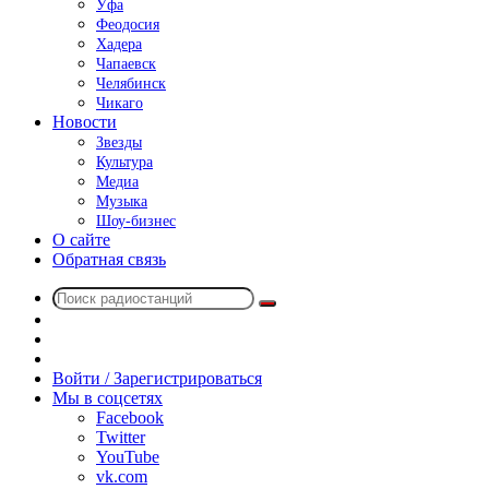
Уфа
Феодосия
Хадера
Чапаевск
Челябинск
Чикаго
Новости
Звезды
Культура
Медиа
Музыка
Шоу-бизнес
О сайте
Обратная связь
Поиск
Switch
радиостанций
skin
Sidebar
Случайное
радио
Войти / Зарегистрироваться
Мы в соцсетях
Facebook
Twitter
YouTube
vk.com