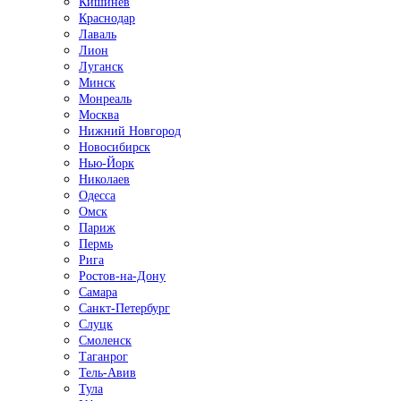
Кишинёв
Краснодар
Лаваль
Лион
Луганск
Минск
Монреаль
Москва
Нижний Новгород
Новосибирск
Нью-Йорк
Николаев
Одесса
Омск
Париж
Пермь
Рига
Ростов-на-Дону
Самара
Санкт-Петербург
Слуцк
Смоленск
Таганрог
Тель-Авив
Тула