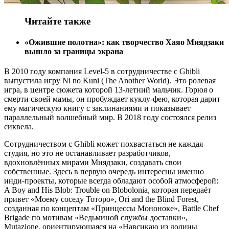
Читайте также
«Ожившие полотна»: как творчество Хаяо Миядзаки
вышло за границы экрана
В 2010 году компания Level-5 в сотрудничестве с Ghibli
выпустила игру Ni no Kuni (The Another World). Это ролевая
игра, в центре сюжета которой 13-летний мальчик. Горюя о
смерти своей мамы, он пробуждает куклу-фею, которая дарит
ему магическую книгу с заклинаниями и показывает
параллельный волшебный мир. В 2018 году состоялся релиз
сиквела.
Сотрудничеством с Ghibli может похвастаться не каждая
студия, но это не останавливает разработчиков,
вдохновлённых мирами Миядзаки, создавать свои
собственные. Здесь в первую очередь интересны именно
инди-проекты, которые всегда обладают особой атмосферой:
A Boy and His Blob: Trouble on Blobolonia, которая передаёт
привет «Моему соседу Тоторо», Ori and the Blind Forest,
созданная по концептам «Принцессы Мононоке», Battle Chef
Brigade по мотивам «Ведьминой службы доставки»,
Mutazione, ориентирующаяся на «Навсикаю из долины