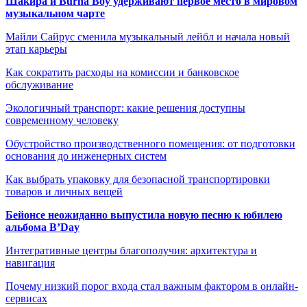
Шакира и Burna Boy удерживают первое место в мировом
музыкальном чарте
Майли Сайрус сменила музыкальный лейбл и начала новый
этап карьеры
Как сократить расходы на комиссии и банковское
обслуживание
Экологичный транспорт: какие решения доступны
современному человеку
Обустройство производственного помещения: от подготовки
основания до инженерных систем
Как выбрать упаковку для безопасной транспортировки
товаров и личных вещей
Бейонсе неожиданно выпустила новую песню к юбилею
альбома B’Day
Интегративные центры благополучия: архитектура и
навигация
Почему низкий порог входа стал важным фактором в онлайн-
сервисах