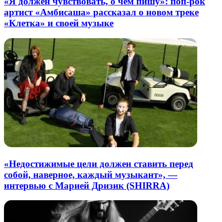
«Я должен чувствовать, о чём пишу»: поп-рок
артист «Амбисаша» рассказал о новом треке
«Клетка» и своей музыке
«Недостижимые цели должен ставить перед
собой, наверное, каждый музыкант», —
интервью с Марией Дризик (SHIRRA)