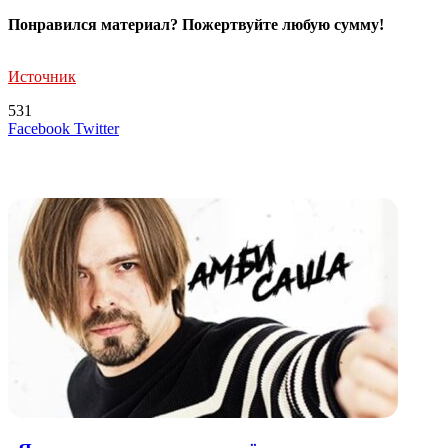
Понравился материал? Пожертвуйте любую сумму!
Источник
531
LinkedIn
Tumblr
Reddit
Вконтакте
Одноклассники
Skype
Messenger
Messenger
WhatsApp
Telegram
Viber
Line
Поделиться
Печатать
Facebook
Twitter
через
электронную
Похожие радио
почту