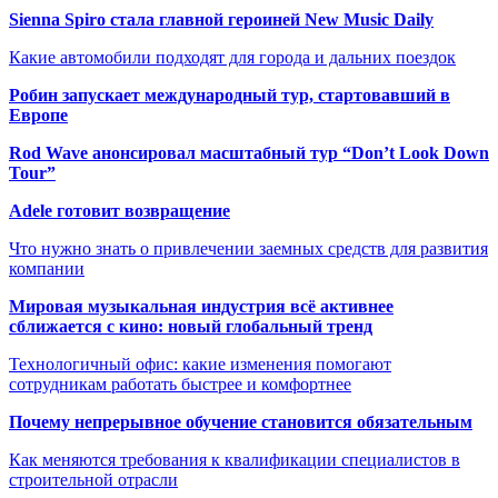
Sienna Spiro стала главной героиней New Music Daily
Какие автомобили подходят для города и дальних поездок
Робин запускает международный тур, стартовавший в
Европе
Rod Wave анонсировал масштабный тур “Don’t Look Down
Tour”
Adele готовит возвращение
Что нужно знать о привлечении заемных средств для развития
компании
Мировая музыкальная индустрия всё активнее
сближается с кино: новый глобальный тренд
Технологичный офис: какие изменения помогают
сотрудникам работать быстрее и комфортнее
Почему непрерывное обучение становится обязательным
Как меняются требования к квалификации специалистов в
строительной отрасли