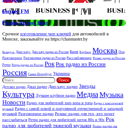
Спірс
Звучать
Бизнес
Бизнес FM
FM
Радио
Радио Аплюс Beat
Аплюс
Beat
Срочное
изготовление чип ключей
для автомобилей в
Минске, заказывайте на https://chasmaster.by
Москва
Киев
Дип-хаус
Дип-хаус радио из России
Клубное
Поп
Беларусь
Разговорное
Расслабляющее
Разговорное радио из России
Релакс радио из России
Рок
Рок радио из России
Ретро
Ретро-радио из России
Россия
Украина
Санкт-Петербург
Найти:
Звезды
Дип-хаус радио
Джаз радио
Детское радио
Культура
Медиа
Музыка
Лучшее клубное радио
Новости
Радио для любителей хип-хопа и рэпа
Радио с классической
Радио с самой новой и популярной отечественной и западной
музыкой
музыкой
Разговорное радио
Релакс радио для тех, кто хочет
Рок
расслабиться
Ретро радио для любителей хитов 80х и 90х
радио для любителей тяжелой музыки
Транс-радио на