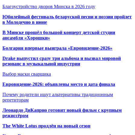
Благоустройство дворов Минска в 2026 году
Юбилейный фестиваль беларуской песни и поэзии пройдет
в Молодечно в июне
В Минске прошёл большой концерт детской студии
ансамбля «Хорошки»
Болгария впервые выиграла «Евровидение-2026»
Drake выпустил сразу три альбома и вызвал мировой
резонанс в музыкальной индустрии
Выбор маски сварщика
Евровидение-2026: объявлены место и дата финала
Почему родители ищут альтернативы традиционным
репетиторам
Леонардо ДиКаприо готовит новый фильм с крупным
режиссёром
The White Lotus продлён на новый сезон