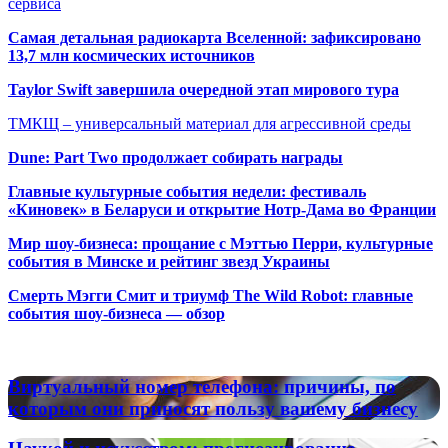
сервиса
Самая детальная радиокарта Вселенной: зафиксировано
13,7 млн космических источников
Taylor Swift завершила очередной этап мирового тура
ТМКЩ – универсальный материал для агрессивной среды
Dune: Part Two продолжает собирать награды
Главные культурные события недели: фестиваль
«Киновек» в Беларуси и открытие Нотр-Дама во Франции
Мир шоу-бизнеса: прощание с Мэттью Перри, культурные
события в Минске и рейтинг звезд Украины
Смерть Мэгги Смит и триумф The Wild Robot: главные
события шоу-бизнеса — обзор
Популярные радиостанции
Виртуальный
Виртуальный номер телефона: причины, по
номер
которым они приносят пользу вашему бизнесу
телефона:
причины,
Наукой