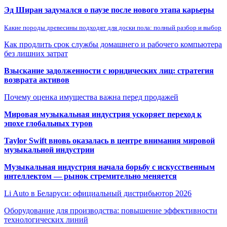
Эд Ширан задумался о паузе после нового этапа карьеры
Какие породы древесины подходят для доски пола: полный разбор и выбор
Как продлить срок службы домашнего и рабочего компьютера
без лишних затрат
Взыскание задолженности с юридических лиц: стратегия
возврата активов
Почему оценка имущества важна перед продажей
Мировая музыкальная индустрия ускоряет переход к
эпохе глобальных туров
Taylor Swift вновь оказалась в центре внимания мировой
музыкальной индустрии
Музыкальная индустрия начала борьбу с искусственным
интеллектом — рынок стремительно меняется
Li Auto в Беларуси: официальный дистрибьютор 2026
Оборудование для производства: повышение эффективности
технологических линий