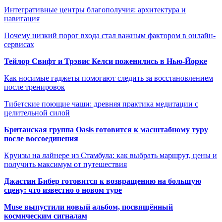
Интегративные центры благополучия: архитектура и
навигация
Почему низкий порог входа стал важным фактором в онлайн-
сервисах
Тейлор Свифт и Трэвис Келси поженились в Нью-Йорке
Как носимые гаджеты помогают следить за восстановлением
после тренировок
Тибетские поющие чаши: древняя практика медитации с
целительной силой
Британская группа Oasis готовится к масштабному туру
после воссоединения
Круизы на лайнере из Стамбула: как выбрать маршрут, цены и
получить максимум от путешествия
Джастин Бибер готовится к возвращению на большую
сцену: что известно о новом туре
Muse выпустили новый альбом, посвящённый
космическим сигналам