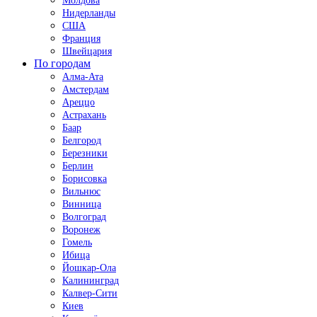
Молдова
Нидерланды
США
Франция
Швейцария
По городам
Алма-Ата
Амстердам
Ареццо
Астрахань
Баар
Белгород
Березники
Берлин
Борисовка
Вильнюс
Винница
Волгоград
Воронеж
Гомель
Ибица
Йошкар-Ола
Калининград
Калвер-Сити
Киев