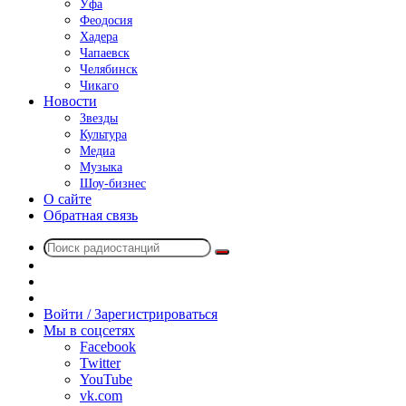
Уфа
Феодосия
Хадера
Чапаевск
Челябинск
Чикаго
Новости
Звезды
Культура
Медиа
Музыка
Шоу-бизнес
О сайте
Обратная связь
Поиск
Switch
радиостанций
skin
Sidebar
Случайное
радио
Войти / Зарегистрироваться
Мы в соцсетях
Facebook
Twitter
YouTube
vk.com