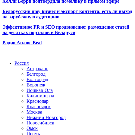
Холли Берри подтвердила помолвк
у в прямом эфире
Белорусский шоу-бизнес и экспорт контента: есть ли выход
на зарубежную аудиторию
Эффективное PR и SEO продвижение:
размещение статей
на десятках порталов в Беларуси
Радио Аплюс Beat
Радио по странам
Россия
Астрахань
Белгород
Волгоград
Воронеж
Йошкар-Ола
Калининград
Краснодар
Красноярск
Москва
Нижний Новгород
Новосибирск
Омск
Пермь