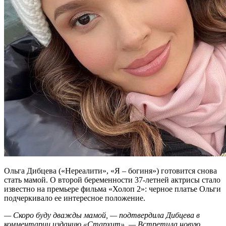
Ольга Дибцева («Нереалити», «Я – богиня») готовится снова
стать мамой. О второй беременности 37-летней актрисы стало
известно на премьере фильма «Холоп 2»: черное платье Ольги
подчеркивало ее интересное положение.
— Скоро буду дважды мамой, — подтвердила Дибцева в
комментарии изданию «Стархит». — Встретила новую