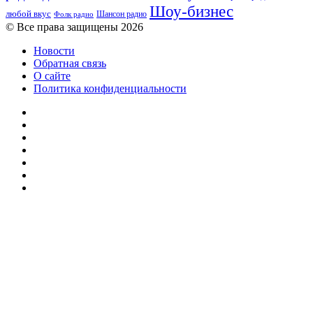
Шоу-бизнес
любой вкус
Шансон радио
Фолк радио
© Все права защищены 2026
Новости
Обратная связь
О сайте
Политика конфиденциальности
Facebook
Twitter
YouTube
vk.com
Одноклассники
Telegram
RSS
Кнопка
«Наверх»