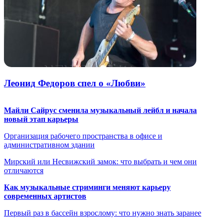
Леонид Федоров спел о «Любви»
Майли Сайрус сменила музыкальный лейбл и начала
новый этап карьеры
Организация рабочего пространства в офисе и
административном здании
Мирский или Несвижский замок: что выбрать и чем они
отличаются
Как музыкальные стриминги меняют карьеру
современных артистов
Первый раз в бассейн взрослому: что нужно знать заранее