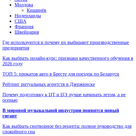
Молдова
Кишинёв
Нидерланды
США
Франция
Швейцария
Где используются и почему их выбирают производственные
предприятия
Как выбрать онлайн-курс: признаки качественного обучения в
2026 году
ТОП 5: прокатов авто в Бресте для поездок по Беларуси
Рейтинг ритуальных агентств в Дзержинске
Почему подготовку к ЦТ и ЦЭ лучше начинать летом, а не
осенью
В мировой музыкальной индустрии появится новый
гигант
Как выбрать снотворное без рецепта: полное руководство для
спокойного сна