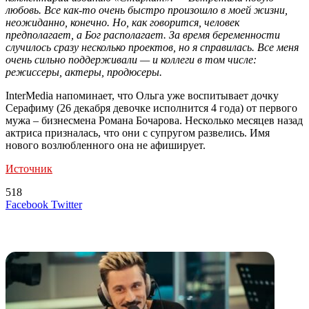
любовь. Все как-то очень быстро произошло в моей жизни,
неожиданно, конечно. Но, как говорится, человек
предполагает, а Бог располагает. За время беременности
случилось сразу несколько проектов, но я справилась. Все меня
очень сильно поддерживали — и коллеги в том числе:
режиссеры, актеры, продюсеры.
InterMedia напоминает, что Ольга уже воспитывает дочку
Серафиму (26 декабря девочке исполнится 4 года) от первого
мужа – бизнесмена Романа Бочарова. Несколько месяцев назад
актриса призналась, что они с супругом развелись. Имя
нового возлюбленного она не афиширует.
Источник
518
LinkedIn
Tumblr
Reddit
Вконтакте
Одноклассники
Skype
Messenger
Messenger
WhatsApp
Telegram
Viber
Line
Поделиться
Печатать
Facebook
Twitter
через
электронную
Похожие радио
почту