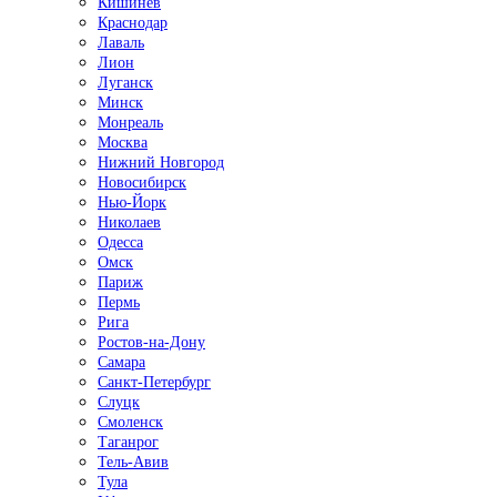
Кишинёв
Краснодар
Лаваль
Лион
Луганск
Минск
Монреаль
Москва
Нижний Новгород
Новосибирск
Нью-Йорк
Николаев
Одесса
Омск
Париж
Пермь
Рига
Ростов-на-Дону
Самара
Санкт-Петербург
Слуцк
Смоленск
Таганрог
Тель-Авив
Тула